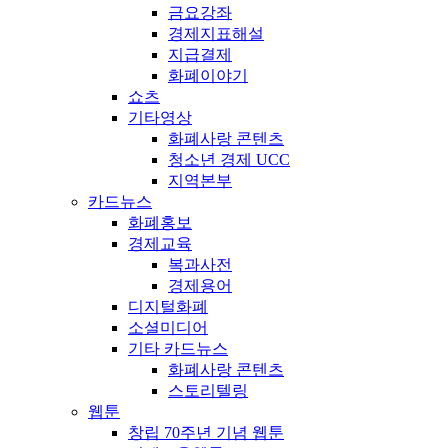
금요강좌
경제지표해설
지급결제
화폐이야기
쇼츠
기타영상
화폐사랑 콘텐츠
청소년 경제 UCC
지역본부
카드뉴스
화폐홍보
경제교육
복과사전
경제용어
디지털화폐
소셜미디어
기타 카드뉴스
화폐사랑 콘텐츠
스토리텔링
웹툰
창립 70주년 기념 웹툰