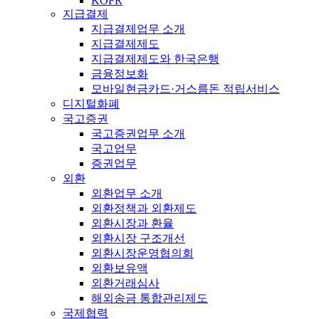
KOFR
지급결제
지급결제업무 소개
지급결제제도
지급결제제도와 한국은행
금융정보화
모바일현금카드·거스름돈 적립서비스
디지털화폐
국고증권
국고증권업무 소개
국고업무
증권업무
외환
외환업무 소개
외환정책과 외환제도
외환시장과 환율
외환시장 구조개선
외환시장운영협의회
외환보유액
외환거래심사
해외송금 통합관리제도
국제협력