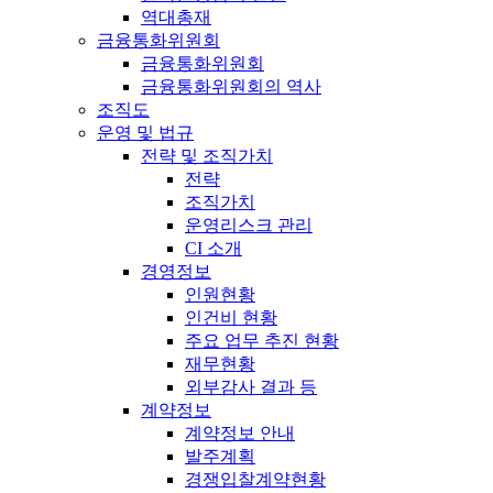
역대총재
금융통화위원회
금융통화위원회
금융통화위원회의 역사
조직도
운영 및 법규
전략 및 조직가치
전략
조직가치
운영리스크 관리
CI 소개
경영정보
인원현황
인건비 현황
주요 업무 추진 현황
재무현황
외부감사 결과 등
계약정보
계약정보 안내
발주계획
경쟁입찰계약현황