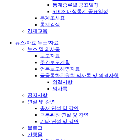
통계종류별 공표일정
SDDS 대상통계 공표일정
통계조사표
통계검색
경제교육
뉴스/자료
뉴스/자료
뉴스 및 의사록
보도자료
주간보도계획
언론보도해명자료
금융통화위원회 의사록 및 의결사항
의결사항
의사록
공지사항
연설 및 강연
총재 연설 및 강연
금통위원 연설 및 강연
기타 연설 및 강연
블로그
간행물