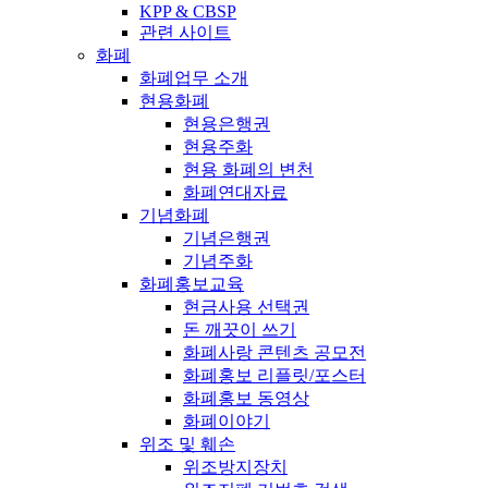
KPP & CBSP
관련 사이트
화폐
화폐업무 소개
현용화폐
현용은행권
현용주화
현용 화폐의 변천
화폐연대자료
기념화폐
기념은행권
기념주화
화폐홍보교육
현금사용 선택권
돈 깨끗이 쓰기
화폐사랑 콘텐츠 공모전
화폐홍보 리플릿/포스터
화폐홍보 동영상
화폐이야기
위조 및 훼손
위조방지장치