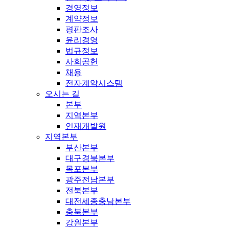
경영정보
계약정보
평판조사
윤리경영
법규정보
사회공헌
채용
전자계약시스템
오시는 길
본부
지역본부
인재개발원
지역본부
부산본부
대구경북본부
목포본부
광주전남본부
전북본부
대전세종충남본부
충북본부
강원본부