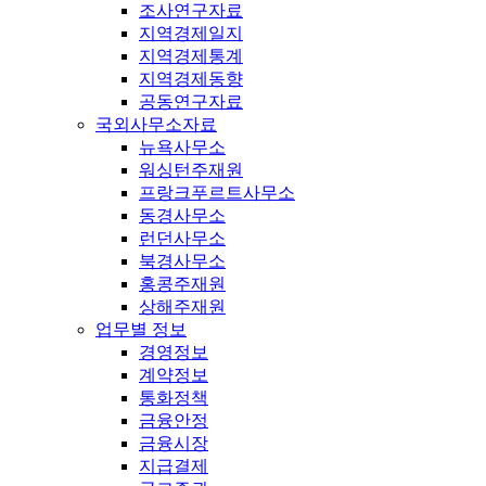
조사연구자료
지역경제일지
지역경제통계
지역경제동향
공동연구자료
국외사무소자료
뉴욕사무소
워싱턴주재원
프랑크푸르트사무소
동경사무소
런던사무소
북경사무소
홍콩주재원
상해주재원
업무별 정보
경영정보
계약정보
통화정책
금융안정
금융시장
지급결제