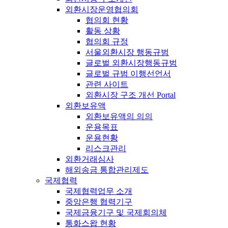
외환시장운영협의회
협의회 현황
활동 상황
협의회 규정
서울외환시장 행동규범
글로벌 외환시장행동규범
글로벌 규범 이행선언서
관련 사이트
외환시장 구조 개선 Portal
외환보유액
외환보유액의 의의
운용목표
운용현황
리스크관리
외환거래심사
해외송금 통합관리제도
국제협력
국제협력업무 소개
중앙은행 협력기구
국제금융기구 및 국제회의체
통화스왑 현황