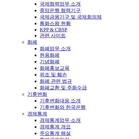
국제협력업무 소개
중앙은행 협력기구
국제금융기구 및 국제회의체
통화스왑 현황
KPP & CBSP
관련 사이트
화폐
화폐업무 소개
현용화폐
기념화폐
화폐홍보교육
위조 및 훼손
화폐 관련 법규
화폐교환 및 주화수급
기후변화
기후변화대응 소개
기후변화와 한국은행
경제통계
경제통계업무 소개
경제통계 개요
주요통계 해설