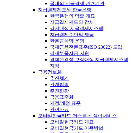
국내외 지급결제 관련기관
지급결제제도와 한국은행
한국은행의 역할 개요
지급결제제도의 감시
감시대상 지급결제시스템
지급결제수단의 제공
한은금융망 운영
국제금융전문표준(ISO 20022) 도입
결제부족자금 지원
결제완결성 보장대상 지급결제시스템
지정
금융정보화
추진체계
관계법령
추진현황
금융표준화
제정/개정 표준
관련자료
모바일현금카드·거스름돈 적립서비스
모바일현금카드 개요
모바일현금카드 이용방법