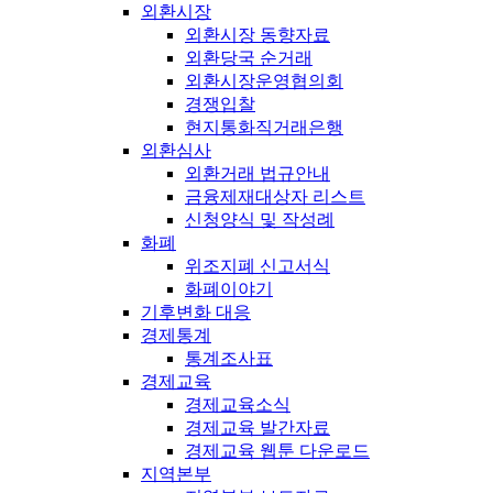
외환시장
외환시장 동향자료
외환당국 순거래
외환시장운영협의회
경쟁입찰
현지통화직거래은행
외환심사
외환거래 법규안내
금융제재대상자 리스트
신청양식 및 작성례
화폐
위조지폐 신고서식
화폐이야기
기후변화 대응
경제통계
통계조사표
경제교육
경제교육소식
경제교육 발간자료
경제교육 웹툰 다운로드
지역본부