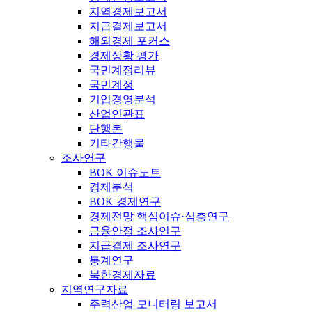
지역경제보고서
지급결제보고서
해외경제 포커스
경제상황 평가
국민계정리뷰
국민계정
기업경영분석
산업연관표
단행본
기타간행물
조사연구
BOK 이슈노트
경제분석
BOK 경제연구
경제전망 핵심이슈·심층연구
금융안정 조사연구
지급결제 조사연구
통계연구
북한경제자료
지역연구자료
주력산업 모니터링 보고서