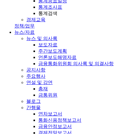
통계공표일정
통계조사표
통계검색
경제교육
정책/업무
뉴스/자료
뉴스 및 의사록
보도자료
주간보도계획
언론보도해명자료
금융통화위원회 의사록 및 의결사항
공지사항
주요행사
연설 및 강연
총재
금통위원
블로그
간행물
연차보고서
통화신용정책보고서
금융안정보고서
경제전망보고서