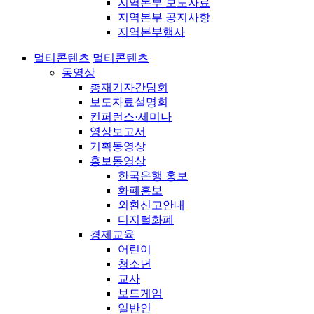
지역본부 보도자료
지역본부 공지사항
지역본부행사
멀티콘텐츠
멀티콘텐츠
동영상
총재기자간담회
보도자료설명회
컨퍼런스·세미나
영상보고서
기획동영상
홍보동영상
한국은행 홍보
화폐홍보
외환신고안내
디지털화폐
경제교육
어린이
청소년
교사
보드게임
일반인