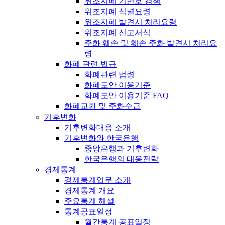
위조지폐 기번호 검색
위조지폐 식별요령
위조지폐 발견시 처리요령
위조지폐 신고서식
주화 훼손 및 훼손 주화 발견시 처리요
령
화폐 관련 법규
화폐관련 법령
화폐도안 이용기준
화폐도안 이용기준 FAQ
화폐교환 및 주화수급
기후변화
기후변화대응 소개
기후변화와 한국은행
중앙은행과 기후변화
한국은행의 대응전략
경제통계
경제통계업무 소개
경제통계 개요
주요통계 해설
통계공표일정
월간통계 공표일정