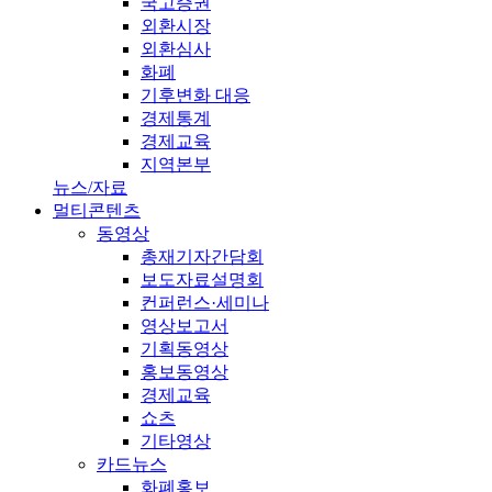
국고증권
외환시장
외환심사
화폐
기후변화 대응
경제통계
경제교육
지역본부
뉴스/자료
멀티콘텐츠
동영상
총재기자간담회
보도자료설명회
컨퍼런스·세미나
영상보고서
기획동영상
홍보동영상
경제교육
쇼츠
기타영상
카드뉴스
화폐홍보