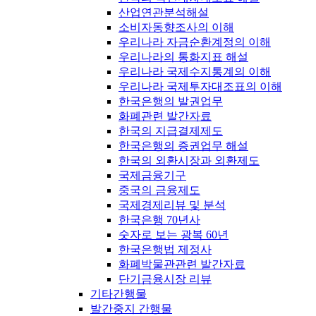
산업연관분석해설
소비자동향조사의 이해
우리나라 자금순환계정의 이해
우리나라의 통화지표 해설
우리나라 국제수지통계의 이해
우리나라 국제투자대조표의 이해
한국은행의 발권업무
화폐관련 발간자료
한국의 지급결제제도
한국은행의 증권업무 해설
한국의 외환시장과 외환제도
국제금융기구
중국의 금융제도
국제경제리뷰 및 분석
한국은행 70년사
숫자로 보는 광복 60년
한국은행법 제정사
화폐박물관관련 발간자료
단기금융시장 리뷰
기타간행물
발간중지 간행물