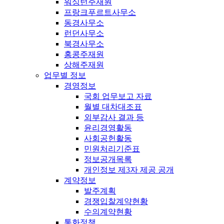
워싱턴주재원
프랑크푸르트사무소
동경사무소
런던사무소
북경사무소
홍콩주재원
상해주재원
업무별 정보
경영정보
국회 업무보고 자료
월별 대차대조표
외부감사 결과 등
윤리경영활동
사회공헌활동
민원처리기준표
정보공개목록
개인정보 제3자 제공 공개
계약정보
발주계획
경쟁입찰계약현황
수의계약현황
통화정책