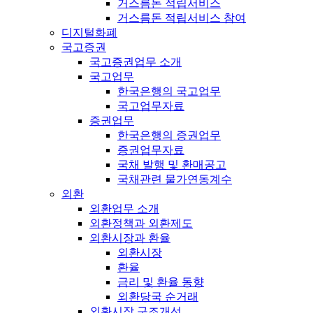
거스름돈 적립서비스
거스름돈 적립서비스 참여
디지털화폐
국고증권
국고증권업무 소개
국고업무
한국은행의 국고업무
국고업무자료
증권업무
한국은행의 증권업무
증권업무자료
국채 발행 및 환매공고
국채관련 물가연동계수
외환
외환업무 소개
외환정책과 외환제도
외환시장과 환율
외환시장
환율
금리 및 환율 동향
외환당국 순거래
외환시장 구조개선