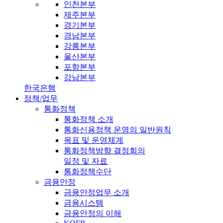
인천본부
제주본부
경기본부
경남본부
강릉본부
울산본부
포항본부
강남본부
한국은행
정책/업무
통화정책
통화정책 소개
통화신용정책 운영의 일반원칙
목표 및 운영체계
통화정책방향 결정회의
일정 및 자료
통화정책수단
금융안정
금융안정업무 소개
금융시스템
금융안정의 이해