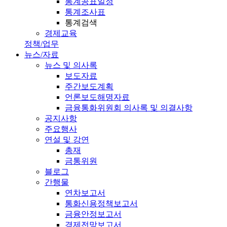
통계공표일정
통계조사표
통계검색
경제교육
정책/업무
뉴스/자료
뉴스 및 의사록
보도자료
주간보도계획
언론보도해명자료
금융통화위원회 의사록 및 의결사항
공지사항
주요행사
연설 및 강연
총재
금통위원
블로그
간행물
연차보고서
통화신용정책보고서
금융안정보고서
경제전망보고서