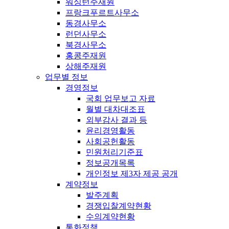
워싱턴주재원
프랑크푸르트사무소
동경사무소
런던사무소
북경사무소
홍콩주재원
상해주재원
업무별 정보
경영정보
국회 업무보고 자료
월별 대차대조표
외부감사 결과 등
윤리경영활동
사회공헌활동
민원처리기준표
정보공개목록
개인정보 제3자 제공 공개
계약정보
발주계획
경쟁입찰계약현황
수의계약현황
통화정책