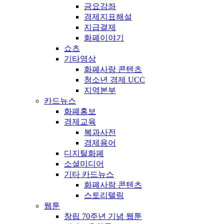
금요강좌
경제지표해설
지급결제
화폐이야기
쇼츠
기타영상
화폐사랑 콘텐츠
청소년 경제 UCC
지역본부
카드뉴스
화폐홍보
경제교육
복과사전
경제용어
디지털화폐
소셜미디어
기타 카드뉴스
화폐사랑 콘텐츠
스토리텔링
웹툰
창립 70주년 기념 웹툰