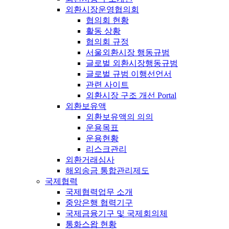
외환시장운영협의회
협의회 현황
활동 상황
협의회 규정
서울외환시장 행동규범
글로벌 외환시장행동규범
글로벌 규범 이행선언서
관련 사이트
외환시장 구조 개선 Portal
외환보유액
외환보유액의 의의
운용목표
운용현황
리스크관리
외환거래심사
해외송금 통합관리제도
국제협력
국제협력업무 소개
중앙은행 협력기구
국제금융기구 및 국제회의체
통화스왑 현황