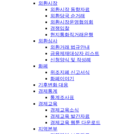
외환시장
외환시장 동향자료
외환당국 순거래
외환시장운영협의회
경쟁입찰
현지통화직거래은행
외환심사
외환거래 법규안내
금융제재대상자 리스트
신청양식 및 작성례
화폐
위조지폐 신고서식
화폐이야기
기후변화 대응
경제통계
통계조사표
경제교육
경제교육소식
경제교육 발간자료
경제교육 웹툰 다운로드
지역본부