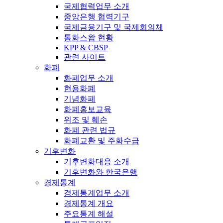
국제협력업무 소개
중앙은행 협력기구
국제금융기구 및 국제회의체
통화스왑 현황
KPP & CBSP
관련 사이트
화폐
화폐업무 소개
현용화폐
기념화폐
화폐홍보교육
위조 및 훼손
화폐 관련 법규
화폐교환 및 주화수급
기후변화
기후변화대응 소개
기후변화와 한국은행
경제통계
경제통계업무 소개
경제통계 개요
주요통계 해설