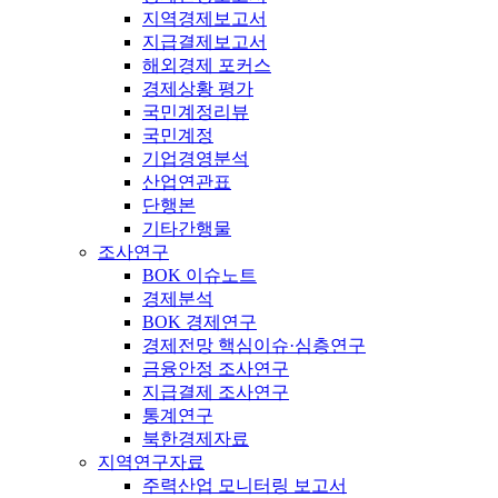
지역경제보고서
지급결제보고서
해외경제 포커스
경제상황 평가
국민계정리뷰
국민계정
기업경영분석
산업연관표
단행본
기타간행물
조사연구
BOK 이슈노트
경제분석
BOK 경제연구
경제전망 핵심이슈·심층연구
금융안정 조사연구
지급결제 조사연구
통계연구
북한경제자료
지역연구자료
주력산업 모니터링 보고서