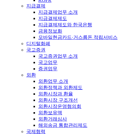
KOFR
지급결제
지급결제업무 소개
지급결제제도
지급결제제도와 한국은행
금융정보화
모바일현금카드·거스름돈 적립서비스
디지털화폐
국고증권
국고증권업무 소개
국고업무
증권업무
외환
외환업무 소개
외환정책과 외환제도
외환시장과 환율
외환시장 구조개선
외환시장운영협의회
외환보유액
외환거래심사
해외송금 통합관리제도
국제협력