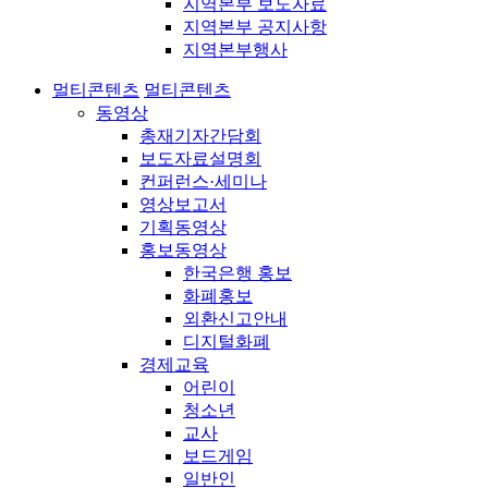
지역본부 보도자료
지역본부 공지사항
지역본부행사
멀티콘텐츠
멀티콘텐츠
동영상
총재기자간담회
보도자료설명회
컨퍼런스·세미나
영상보고서
기획동영상
홍보동영상
한국은행 홍보
화폐홍보
외환신고안내
디지털화폐
경제교육
어린이
청소년
교사
보드게임
일반인