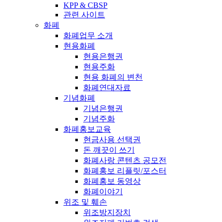
KPP & CBSP
관련 사이트
화폐
화폐업무 소개
현용화폐
현용은행권
현용주화
현용 화폐의 변천
화폐연대자료
기념화폐
기념은행권
기념주화
화폐홍보교육
현금사용 선택권
돈 깨끗이 쓰기
화폐사랑 콘텐츠 공모전
화폐홍보 리플릿/포스터
화폐홍보 동영상
화폐이야기
위조 및 훼손
위조방지장치