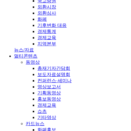
국고증권
외환시장
외환심사
화폐
기후변화 대응
경제통계
경제교육
지역본부
뉴스/자료
멀티콘텐츠
동영상
총재기자간담회
보도자료설명회
컨퍼런스·세미나
영상보고서
기획동영상
홍보동영상
경제교육
쇼츠
기타영상
카드뉴스
화폐홍보