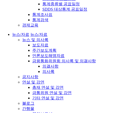
통계종류별 공표일정
SDDS 대상통계 공표일정
통계조사표
통계검색
경제교육
뉴스/자료
뉴스/자료
뉴스 및 의사록
보도자료
주간보도계획
언론보도해명자료
금융통화위원회 의사록 및 의결사항
의결사항
의사록
공지사항
연설 및 강연
총재 연설 및 강연
금통위원 연설 및 강연
기타 연설 및 강연
블로그
간행물