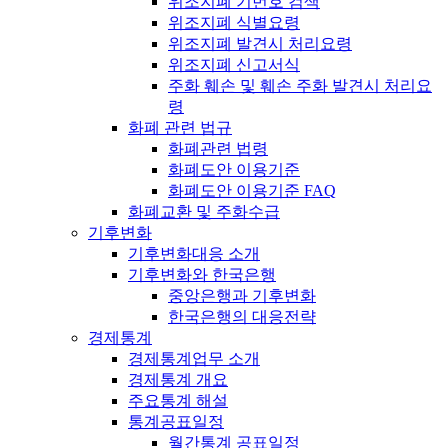
위조지폐 기번호 검색
위조지폐 식별요령
위조지폐 발견시 처리요령
위조지폐 신고서식
주화 훼손 및 훼손 주화 발견시 처리요
령
화폐 관련 법규
화폐관련 법령
화폐도안 이용기준
화폐도안 이용기준 FAQ
화폐교환 및 주화수급
기후변화
기후변화대응 소개
기후변화와 한국은행
중앙은행과 기후변화
한국은행의 대응전략
경제통계
경제통계업무 소개
경제통계 개요
주요통계 해설
통계공표일정
월간통계 공표일정