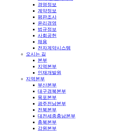
경영정보
계약정보
평판조사
윤리경영
법규정보
사회공헌
채용
전자계약시스템
오시는 길
본부
지역본부
인재개발원
지역본부
부산본부
대구경북본부
목포본부
광주전남본부
전북본부
대전세종충남본부
충북본부
강원본부