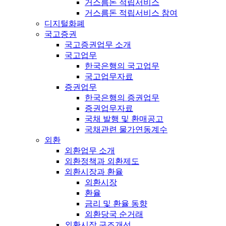
거스름돈 적립서비스
거스름돈 적립서비스 참여
디지털화폐
국고증권
국고증권업무 소개
국고업무
한국은행의 국고업무
국고업무자료
증권업무
한국은행의 증권업무
증권업무자료
국채 발행 및 환매공고
국채관련 물가연동계수
외환
외환업무 소개
외환정책과 외환제도
외환시장과 환율
외환시장
환율
금리 및 환율 동향
외환당국 순거래
외환시장 구조개선