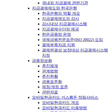
국내외 지급결제 관련기관
지급결제제도와 한국은행
한국은행의 역할 개요
지급결제제도의 감시
감시대상 지급결제시스템
지급결제수단의 제공
한은금융망 운영
국제금융전문표준(ISO 20022) 도입
결제부족자금 지원
결제완결성 보장대상 지급결제시스템
지정
금융정보화
추진체계
관계법령
추진현황
금융표준화
제정/개정 표준
관련자료
모바일현금카드·거스름돈 적립서비스
모바일현금카드 개요
모바일현금카드 이용방법