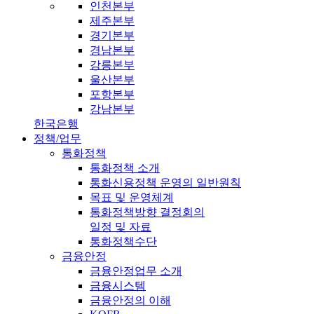
인천본부
제주본부
경기본부
경남본부
강릉본부
울산본부
포항본부
강남본부
한국은행
정책/업무
통화정책
통화정책 소개
통화신용정책 운영의 일반원칙
목표 및 운영체계
통화정책방향 결정회의
일정 및 자료
통화정책수단
금융안정
금융안정업무 소개
금융시스템
금융안정의 이해