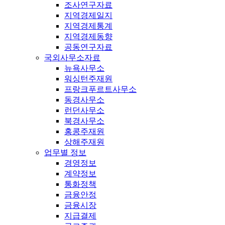
조사연구자료
지역경제일지
지역경제통계
지역경제동향
공동연구자료
국외사무소자료
뉴욕사무소
워싱턴주재원
프랑크푸르트사무소
동경사무소
런던사무소
북경사무소
홍콩주재원
상해주재원
업무별 정보
경영정보
계약정보
통화정책
금융안정
금융시장
지급결제