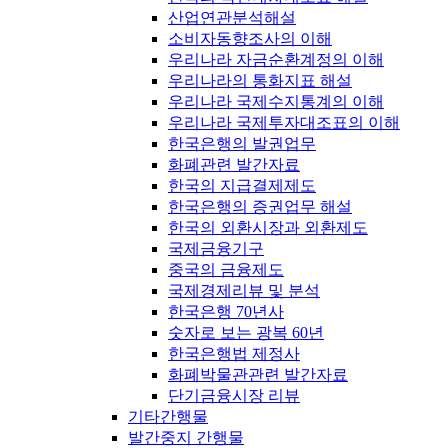
산업연관분석해설
소비자동향조사의 이해
우리나라 자금순환계정의 이해
우리나라의 통화지표 해설
우리나라 국제수지통계의 이해
우리나라 국제투자대조표의 이해
한국은행의 발권업무
화폐관련 발간자료
한국의 지급결제제도
한국은행의 증권업무 해설
한국의 외환시장과 외환제도
국제금융기구
중국의 금융제도
국제경제리뷰 및 분석
한국은행 70년사
숫자로 보는 광복 60년
한국은행법 제정사
화폐박물관관련 발간자료
단기금융시장 리뷰
기타간행물
발간중지 간행물