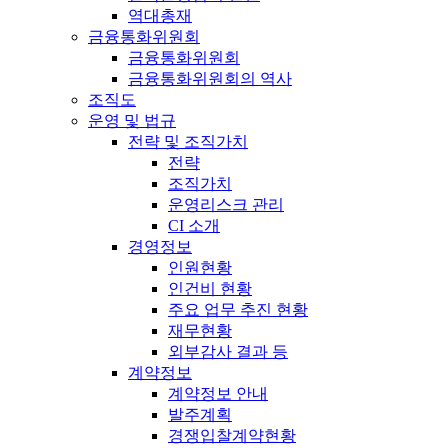
역대총재
금융통화위원회
금융통화위원회
금융통화위원회의 역사
조직도
운영 및 법규
전략 및 조직가치
전략
조직가치
운영리스크 관리
CI 소개
경영정보
인원현황
인건비 현황
주요 업무 추진 현황
재무현황
외부감사 결과 등
계약정보
계약정보 안내
발주계획
경쟁입찰계약현황