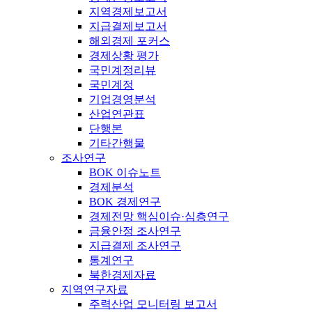
지역경제보고서
지급결제보고서
해외경제 포커스
경제상황 평가
국민계정리뷰
국민계정
기업경영분석
산업연관표
단행본
기타간행물
조사연구
BOK 이슈노트
경제분석
BOK 경제연구
경제전망 핵심이슈·심층연구
금융안정 조사연구
지급결제 조사연구
통계연구
북한경제자료
지역연구자료
주력산업 모니터링 보고서