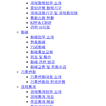
국제협력업무 소개
중앙은행 협력기구
국제금융기구 및 국제회의체
통화스왑 현황
KPP & CBSP
관련 사이트
화폐
화폐업무 소개
현용화폐
기념화폐
화폐홍보교육
위조 및 훼손
화폐 관련 법규
화폐교환 및 주화수급
기후변화
기후변화대응 소개
기후변화와 한국은행
경제통계
경제통계업무 소개
경제통계 개요
주요통계 해설