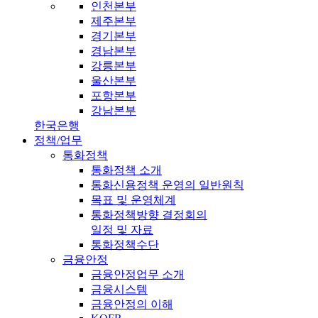
인천본부
제주본부
경기본부
경남본부
강릉본부
울산본부
포항본부
강남본부
한국은행
정책/업무
통화정책
통화정책 소개
통화신용정책 운영의 일반원칙
목표 및 운영체계
통화정책방향 결정회의
일정 및 자료
통화정책수단
금융안정
금융안정업무 소개
금융시스템
금융안정의 이해