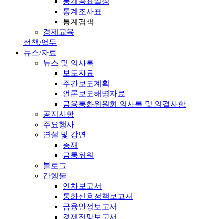
통계공표일정
통계조사표
통계검색
경제교육
정책/업무
뉴스/자료
뉴스 및 의사록
보도자료
주간보도계획
언론보도해명자료
금융통화위원회 의사록 및 의결사항
공지사항
주요행사
연설 및 강연
총재
금통위원
블로그
간행물
연차보고서
통화신용정책보고서
금융안정보고서
경제전망보고서