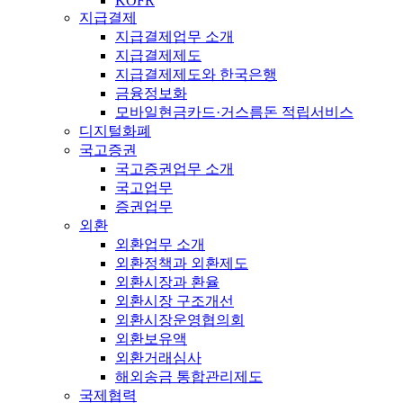
KOFR
지급결제
지급결제업무 소개
지급결제제도
지급결제제도와 한국은행
금융정보화
모바일현금카드·거스름돈 적립서비스
디지털화폐
국고증권
국고증권업무 소개
국고업무
증권업무
외환
외환업무 소개
외환정책과 외환제도
외환시장과 환율
외환시장 구조개선
외환시장운영협의회
외환보유액
외환거래심사
해외송금 통합관리제도
국제협력