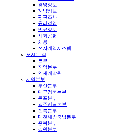
경영정보
계약정보
평판조사
윤리경영
법규정보
사회공헌
채용
전자계약시스템
오시는 길
본부
지역본부
인재개발원
지역본부
부산본부
대구경북본부
목포본부
광주전남본부
전북본부
대전세종충남본부
충북본부
강원본부