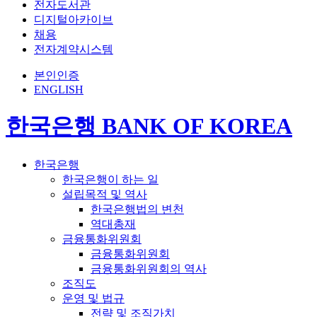
전자도서관
디지털아카이브
채용
전자계약시스템
본인인증
ENGLISH
한국은행 BANK OF KOREA
한국은행
한국은행이 하는 일
설립목적 및 역사
한국은행법의 변천
역대총재
금융통화위원회
금융통화위원회
금융통화위원회의 역사
조직도
운영 및 법규
전략 및 조직가치