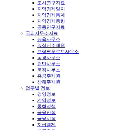
조사연구자료
지역경제일지
지역경제통계
지역경제동향
공동연구자료
국외사무소자료
뉴욕사무소
워싱턴주재원
프랑크푸르트사무소
동경사무소
런던사무소
북경사무소
홍콩주재원
상해주재원
업무별 정보
경영정보
계약정보
통화정책
금융안정
금융시장
지급결제