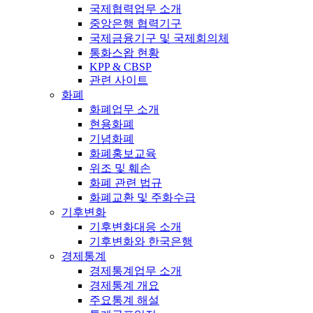
국제협력업무 소개
중앙은행 협력기구
국제금융기구 및 국제회의체
통화스왑 현황
KPP & CBSP
관련 사이트
화폐
화폐업무 소개
현용화폐
기념화폐
화폐홍보교육
위조 및 훼손
화폐 관련 법규
화폐교환 및 주화수급
기후변화
기후변화대응 소개
기후변화와 한국은행
경제통계
경제통계업무 소개
경제통계 개요
주요통계 해설