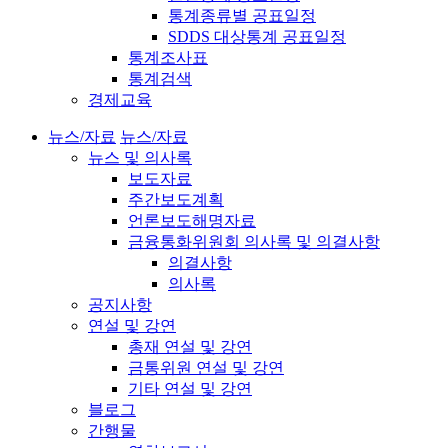
통계종류별 공표일정
SDDS 대상통계 공표일정
통계조사표
통계검색
경제교육
뉴스/자료
뉴스/자료
뉴스 및 의사록
보도자료
주간보도계획
언론보도해명자료
금융통화위원회 의사록 및 의결사항
의결사항
의사록
공지사항
연설 및 강연
총재 연설 및 강연
금통위원 연설 및 강연
기타 연설 및 강연
블로그
간행물