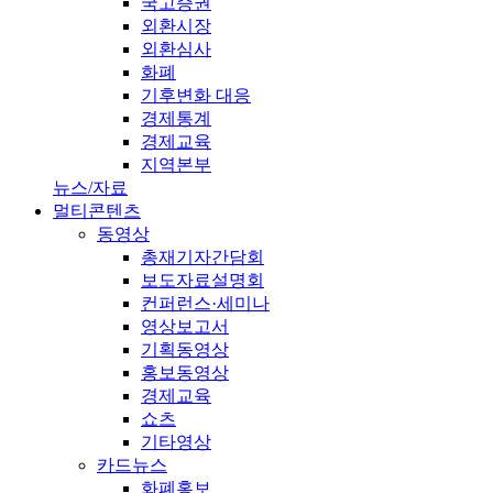
국고증권
외환시장
외환심사
화폐
기후변화 대응
경제통계
경제교육
지역본부
뉴스/자료
멀티콘텐츠
동영상
총재기자간담회
보도자료설명회
컨퍼런스·세미나
영상보고서
기획동영상
홍보동영상
경제교육
쇼츠
기타영상
카드뉴스
화폐홍보