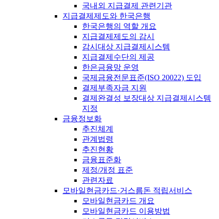
국내외 지급결제 관련기관
지급결제제도와 한국은행
한국은행의 역할 개요
지급결제제도의 감시
감시대상 지급결제시스템
지급결제수단의 제공
한은금융망 운영
국제금융전문표준(ISO 20022) 도입
결제부족자금 지원
결제완결성 보장대상 지급결제시스템
지정
금융정보화
추진체계
관계법령
추진현황
금융표준화
제정/개정 표준
관련자료
모바일현금카드·거스름돈 적립서비스
모바일현금카드 개요
모바일현금카드 이용방법