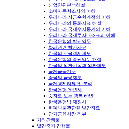
산업연관분석해설
소비자동향조사의 이해
우리나라 자금순환계정의 이해
우리나라의 통화지표 해설
우리나라 국제수지통계의 이해
우리나라 국제투자대조표의 이해
한국은행의 발권업무
화폐관련 발간자료
한국의 지급결제제도
한국은행의 증권업무 해설
한국의 외환시장과 외환제도
국제금융기구
중국의 금융제도
국제경제리뷰 및 분석
한국은행 70년사
숫자로 보는 광복 60년
한국은행법 제정사
화폐박물관관련 발간자료
단기금융시장 리뷰
기타간행물
발간중지 간행물