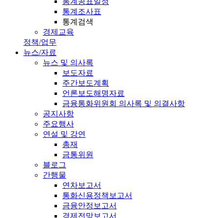
통계공표일정
통계조사표
통계검색
경제교육
정책/업무
뉴스/자료
뉴스 및 의사록
보도자료
주간보도계획
언론보도해명자료
금융통화위원회 의사록 및 의결사항
공지사항
주요행사
연설 및 강연
총재
금통위원
블로그
간행물
연차보고서
통화신용정책보고서
금융안정보고서
경제전망보고서