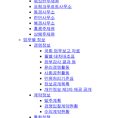
워싱턴주재원
프랑크푸르트사무소
동경사무소
런던사무소
북경사무소
홍콩주재원
상해주재원
업무별 정보
경영정보
국회 업무보고 자료
월별 대차대조표
외부감사 결과 등
윤리경영활동
사회공헌활동
민원처리기준표
정보공개목록
개인정보 제3자 제공 공개
계약정보
발주계획
경쟁입찰계약현황
수의계약현황
통화정책