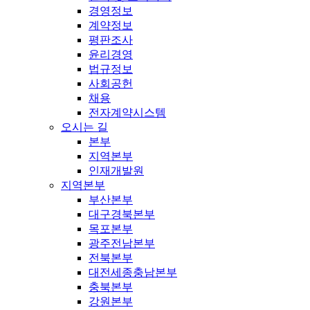
경영정보
계약정보
평판조사
윤리경영
법규정보
사회공헌
채용
전자계약시스템
오시는 길
본부
지역본부
인재개발원
지역본부
부산본부
대구경북본부
목포본부
광주전남본부
전북본부
대전세종충남본부
충북본부
강원본부