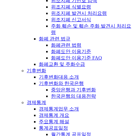
위조지폐 기번호 검색
위조지폐 식별요령
위조지폐 발견시 처리요령
위조지폐 신고서식
주화 훼손 및 훼손 주화 발견시 처리요
령
화폐 관련 법규
화폐관련 법령
화폐도안 이용기준
화폐도안 이용기준 FAQ
화폐교환 및 주화수급
기후변화
기후변화대응 소개
기후변화와 한국은행
중앙은행과 기후변화
한국은행의 대응전략
경제통계
경제통계업무 소개
경제통계 개요
주요통계 해설
통계공표일정
월간통계 공표일정