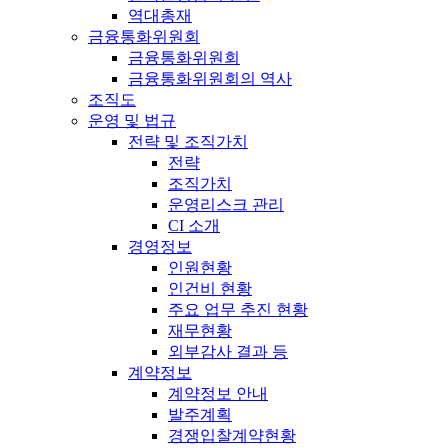
역대총재
금융통화위원회
금융통화위원회
금융통화위원회의 역사
조직도
운영 및 법규
전략 및 조직가치
전략
조직가치
운영리스크 관리
CI 소개
경영정보
인원현황
인건비 현황
주요 업무 추진 현황
재무현황
외부감사 결과 등
계약정보
계약정보 안내
발주계획
경쟁입찰계약현황