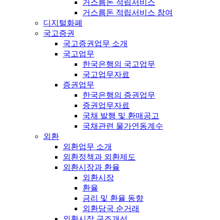
거스름돈 적립서비스
거스름돈 적립서비스 참여
디지털화폐
국고증권
국고증권업무 소개
국고업무
한국은행의 국고업무
국고업무자료
증권업무
한국은행의 증권업무
증권업무자료
국채 발행 및 환매공고
국채관련 물가연동계수
외환
외환업무 소개
외환정책과 외환제도
외환시장과 환율
외환시장
환율
금리 및 환율 동향
외환당국 순거래
외환시장 구조개선