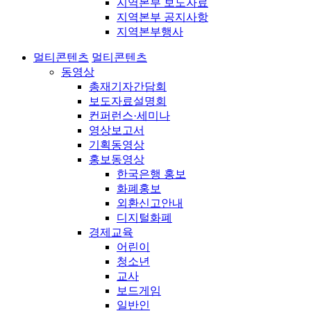
지역본부 보도자료
지역본부 공지사항
지역본부행사
멀티콘텐츠
멀티콘텐츠
동영상
총재기자간담회
보도자료설명회
컨퍼런스·세미나
영상보고서
기획동영상
홍보동영상
한국은행 홍보
화폐홍보
외환신고안내
디지털화폐
경제교육
어린이
청소년
교사
보드게임
일반인