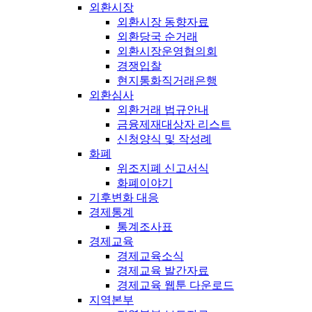
외환시장
외환시장 동향자료
외환당국 순거래
외환시장운영협의회
경쟁입찰
현지통화직거래은행
외환심사
외환거래 법규안내
금융제재대상자 리스트
신청양식 및 작성례
화폐
위조지폐 신고서식
화폐이야기
기후변화 대응
경제통계
통계조사표
경제교육
경제교육소식
경제교육 발간자료
경제교육 웹툰 다운로드
지역본부