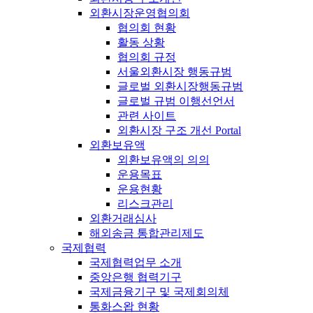
외환시장운영협의회
협의회 현황
활동 상황
협의회 규정
서울외환시장 행동규범
글로벌 외환시장행동규범
글로벌 규범 이행선언서
관련 사이트
외환시장 구조 개선 Portal
외환보유액
외환보유액의 의의
운용목표
운용현황
리스크관리
외환거래심사
해외송금 통합관리제도
국제협력
국제협력업무 소개
중앙은행 협력기구
국제금융기구 및 국제회의체
통화스왑 현황