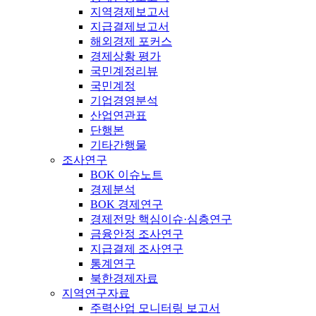
지역경제보고서
지급결제보고서
해외경제 포커스
경제상황 평가
국민계정리뷰
국민계정
기업경영분석
산업연관표
단행본
기타간행물
조사연구
BOK 이슈노트
경제분석
BOK 경제연구
경제전망 핵심이슈·심층연구
금융안정 조사연구
지급결제 조사연구
통계연구
북한경제자료
지역연구자료
주력산업 모니터링 보고서