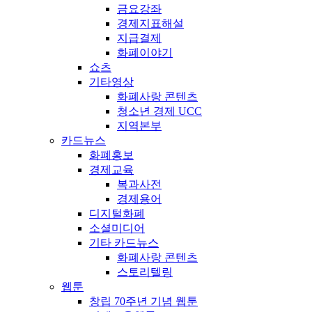
금요강좌
경제지표해설
지급결제
화폐이야기
쇼츠
기타영상
화폐사랑 콘텐츠
청소년 경제 UCC
지역본부
카드뉴스
화폐홍보
경제교육
복과사전
경제용어
디지털화폐
소셜미디어
기타 카드뉴스
화폐사랑 콘텐츠
스토리텔링
웹툰
창립 70주년 기념 웹툰