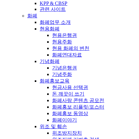
KPP & CBSP
관련 사이트
화폐
화폐업무 소개
현용화폐
현용은행권
현용주화
현용 화폐의 변천
화폐연대자료
기념화폐
기념은행권
기념주화
화폐홍보교육
현금사용 선택권
돈 깨끗이 쓰기
화폐사랑 콘텐츠 공모전
화폐홍보 리플릿/포스터
화폐홍보 동영상
화폐이야기
위조 및 훼손
위조방지장치