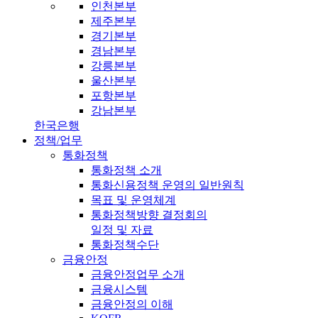
인천본부
제주본부
경기본부
경남본부
강릉본부
울산본부
포항본부
강남본부
한국은행
정책/업무
통화정책
통화정책 소개
통화신용정책 운영의 일반원칙
목표 및 운영체계
통화정책방향 결정회의
일정 및 자료
통화정책수단
금융안정
금융안정업무 소개
금융시스템
금융안정의 이해