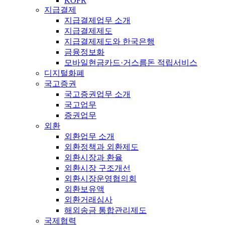
KOFR
지급결제
지급결제업무 소개
지급결제제도
지급결제제도와 한국은행
금융정보화
모바일현금카드·거스름돈 적립서비스
디지털화폐
국고증권
국고증권업무 소개
국고업무
증권업무
외환
외환업무 소개
외환정책과 외환제도
외환시장과 환율
외환시장 구조개선
외환시장운영협의회
외환보유액
외환거래심사
해외송금 통합관리제도
국제협력