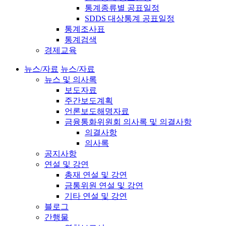
통계종류별 공표일정
SDDS 대상통계 공표일정
통계조사표
통계검색
경제교육
뉴스/자료
뉴스/자료
뉴스 및 의사록
보도자료
주간보도계획
언론보도해명자료
금융통화위원회 의사록 및 의결사항
의결사항
의사록
공지사항
연설 및 강연
총재 연설 및 강연
금통위원 연설 및 강연
기타 연설 및 강연
블로그
간행물