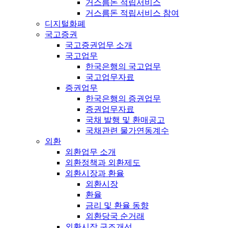
거스름돈 적립서비스
거스름돈 적립서비스 참여
디지털화폐
국고증권
국고증권업무 소개
국고업무
한국은행의 국고업무
국고업무자료
증권업무
한국은행의 증권업무
증권업무자료
국채 발행 및 환매공고
국채관련 물가연동계수
외환
외환업무 소개
외환정책과 외환제도
외환시장과 환율
외환시장
환율
금리 및 환율 동향
외환당국 순거래
외환시장 구조개선