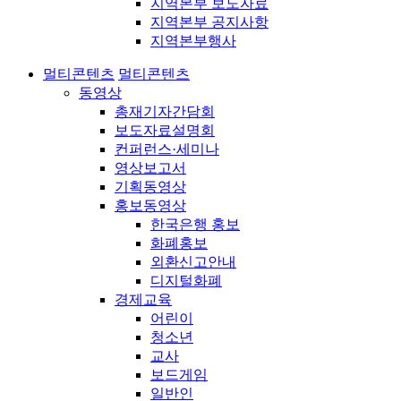
지역본부 보도자료
지역본부 공지사항
지역본부행사
멀티콘텐츠
멀티콘텐츠
동영상
총재기자간담회
보도자료설명회
컨퍼런스·세미나
영상보고서
기획동영상
홍보동영상
한국은행 홍보
화폐홍보
외환신고안내
디지털화폐
경제교육
어린이
청소년
교사
보드게임
일반인