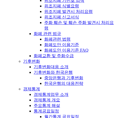
위조지폐 기번호 검색
위조지폐 식별요령
위조지폐 발견시 처리요령
위조지폐 신고서식
주화 훼손 및 훼손 주화 발견시 처리요
령
화폐 관련 법규
화폐관련 법령
화폐도안 이용기준
화폐도안 이용기준 FAQ
화폐교환 및 주화수급
기후변화
기후변화대응 소개
기후변화와 한국은행
중앙은행과 기후변화
한국은행의 대응전략
경제통계
경제통계업무 소개
경제통계 개요
주요통계 해설
통계공표일정
월간통계 공표일정