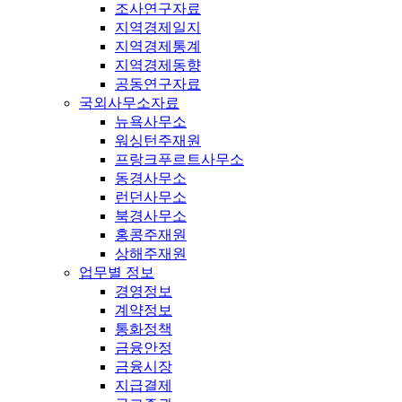
조사연구자료
지역경제일지
지역경제통계
지역경제동향
공동연구자료
국외사무소자료
뉴욕사무소
워싱턴주재원
프랑크푸르트사무소
동경사무소
런던사무소
북경사무소
홍콩주재원
상해주재원
업무별 정보
경영정보
계약정보
통화정책
금융안정
금융시장
지급결제