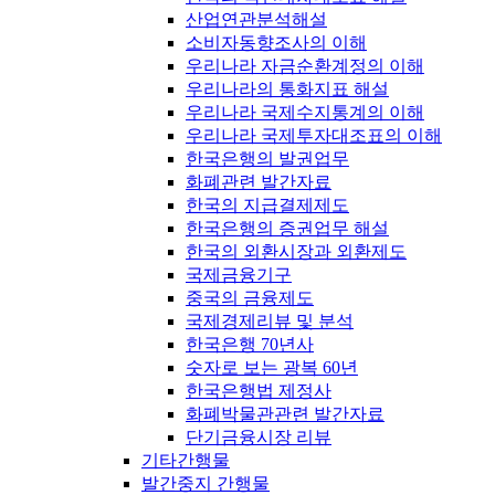
산업연관분석해설
소비자동향조사의 이해
우리나라 자금순환계정의 이해
우리나라의 통화지표 해설
우리나라 국제수지통계의 이해
우리나라 국제투자대조표의 이해
한국은행의 발권업무
화폐관련 발간자료
한국의 지급결제제도
한국은행의 증권업무 해설
한국의 외환시장과 외환제도
국제금융기구
중국의 금융제도
국제경제리뷰 및 분석
한국은행 70년사
숫자로 보는 광복 60년
한국은행법 제정사
화폐박물관관련 발간자료
단기금융시장 리뷰
기타간행물
발간중지 간행물