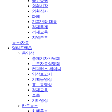
국고증권
외환시장
외환심사
화폐
기후변화 대응
경제통계
경제교육
지역본부
뉴스/자료
멀티콘텐츠
동영상
총재기자간담회
보도자료설명회
컨퍼런스·세미나
영상보고서
기획동영상
홍보동영상
경제교육
쇼츠
기타영상
카드뉴스
화폐홍보