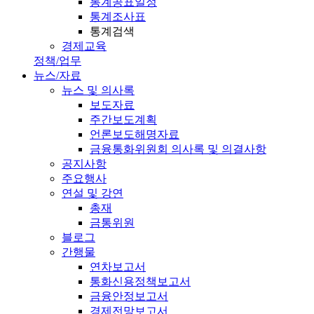
통계공표일정
통계조사표
통계검색
경제교육
정책/업무
뉴스/자료
뉴스 및 의사록
보도자료
주간보도계획
언론보도해명자료
금융통화위원회 의사록 및 의결사항
공지사항
주요행사
연설 및 강연
총재
금통위원
블로그
간행물
연차보고서
통화신용정책보고서
금융안정보고서
경제전망보고서