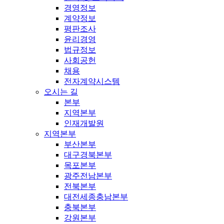
경영정보
계약정보
평판조사
윤리경영
법규정보
사회공헌
채용
전자계약시스템
오시는 길
본부
지역본부
인재개발원
지역본부
부산본부
대구경북본부
목포본부
광주전남본부
전북본부
대전세종충남본부
충북본부
강원본부