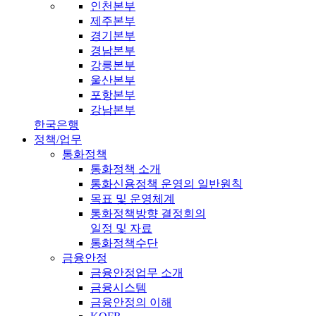
인천본부
제주본부
경기본부
경남본부
강릉본부
울산본부
포항본부
강남본부
한국은행
정책/업무
통화정책
통화정책 소개
통화신용정책 운영의 일반원칙
목표 및 운영체계
통화정책방향 결정회의
일정 및 자료
통화정책수단
금융안정
금융안정업무 소개
금융시스템
금융안정의 이해