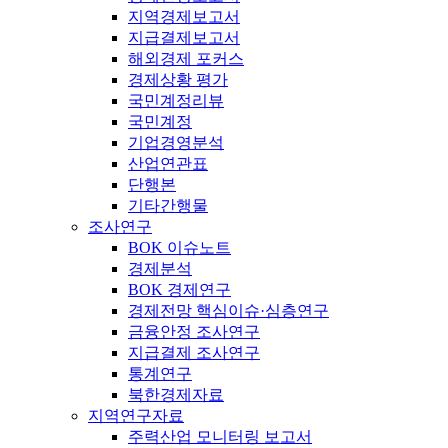
지역경제보고서
지급결제보고서
해외경제 포커스
경제상황 평가
국민계정리뷰
국민계정
기업경영분석
산업연관표
단행본
기타간행물
조사연구
BOK 이슈노트
경제분석
BOK 경제연구
경제전망 핵심이슈·심층연구
금융안정 조사연구
지급결제 조사연구
통계연구
북한경제자료
지역연구자료
주력산업 모니터링 보고서