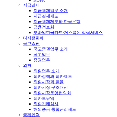
KOFR
지급결제
지급결제업무 소개
지급결제제도
지급결제제도와 한국은행
금융정보화
모바일현금카드·거스름돈 적립서비스
디지털화폐
국고증권
국고증권업무 소개
국고업무
증권업무
외환
외환업무 소개
외환정책과 외환제도
외환시장과 환율
외환시장 구조개선
외환시장운영협의회
외환보유액
외환거래심사
해외송금 통합관리제도
국제협력