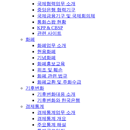
국제협력업무 소개
중앙은행 협력기구
국제금융기구 및 국제회의체
통화스왑 현황
KPP & CBSP
관련 사이트
화폐
화폐업무 소개
현용화폐
기념화폐
화폐홍보교육
위조 및 훼손
화폐 관련 법규
화폐교환 및 주화수급
기후변화
기후변화대응 소개
기후변화와 한국은행
경제통계
경제통계업무 소개
경제통계 개요
주요통계 해설