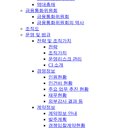
역대총재
금융통화위원회
금융통화위원회
금융통화위원회의 역사
조직도
운영 및 법규
전략 및 조직가치
전략
조직가치
운영리스크 관리
CI 소개
경영정보
인원현황
인건비 현황
주요 업무 추진 현황
재무현황
외부감사 결과 등
계약정보
계약정보 안내
발주계획
경쟁입찰계약현황