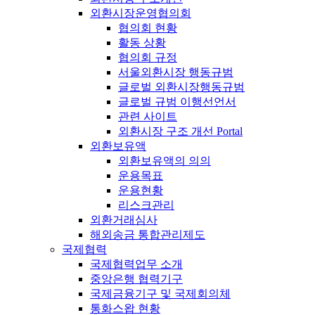
외환시장운영협의회
협의회 현황
활동 상황
협의회 규정
서울외환시장 행동규범
글로벌 외환시장행동규범
글로벌 규범 이행선언서
관련 사이트
외환시장 구조 개선 Portal
외환보유액
외환보유액의 의의
운용목표
운용현황
리스크관리
외환거래심사
해외송금 통합관리제도
국제협력
국제협력업무 소개
중앙은행 협력기구
국제금융기구 및 국제회의체
통화스왑 현황