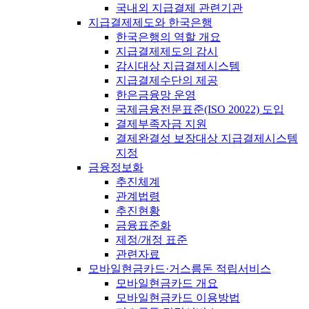
국내외 지급결제 관련기관
지급결제제도와 한국은행
한국은행의 역할 개요
지급결제제도의 감시
감시대상 지급결제시스템
지급결제수단의 제공
한은금융망 운영
국제금융전문표준(ISO 20022) 도입
결제부족자금 지원
결제완결성 보장대상 지급결제시스템
지정
금융정보화
추진체계
관계법령
추진현황
금융표준화
제정/개정 표준
관련자료
모바일현금카드·거스름돈 적립서비스
모바일현금카드 개요
모바일현금카드 이용방법