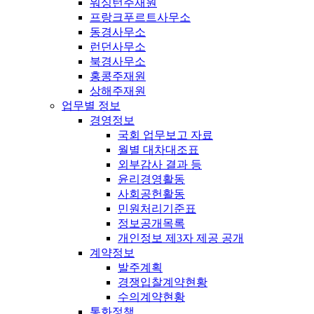
워싱턴주재원
프랑크푸르트사무소
동경사무소
런던사무소
북경사무소
홍콩주재원
상해주재원
업무별 정보
경영정보
국회 업무보고 자료
월별 대차대조표
외부감사 결과 등
윤리경영활동
사회공헌활동
민원처리기준표
정보공개목록
개인정보 제3자 제공 공개
계약정보
발주계획
경쟁입찰계약현황
수의계약현황
통화정책