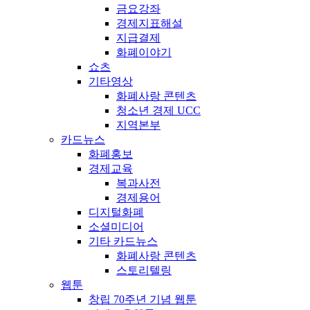
금요강좌
경제지표해설
지급결제
화폐이야기
쇼츠
기타영상
화폐사랑 콘텐츠
청소년 경제 UCC
지역본부
카드뉴스
화폐홍보
경제교육
복과사전
경제용어
디지털화폐
소셜미디어
기타 카드뉴스
화폐사랑 콘텐츠
스토리텔링
웹툰
창립 70주년 기념 웹툰