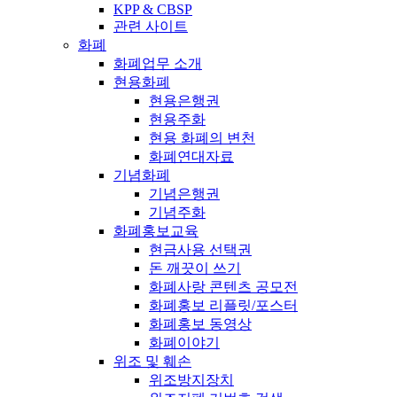
KPP & CBSP
관련 사이트
화폐
화폐업무 소개
현용화폐
현용은행권
현용주화
현용 화폐의 변천
화폐연대자료
기념화폐
기념은행권
기념주화
화폐홍보교육
현금사용 선택권
돈 깨끗이 쓰기
화폐사랑 콘텐츠 공모전
화폐홍보 리플릿/포스터
화폐홍보 동영상
화폐이야기
위조 및 훼손
위조방지장치