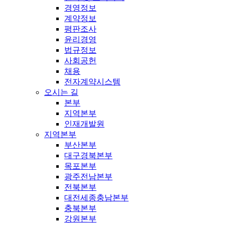
경영정보
계약정보
평판조사
윤리경영
법규정보
사회공헌
채용
전자계약시스템
오시는 길
본부
지역본부
인재개발원
지역본부
부산본부
대구경북본부
목포본부
광주전남본부
전북본부
대전세종충남본부
충북본부
강원본부