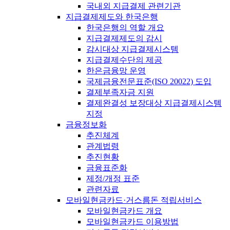
국내외 지급결제 관련기관
지급결제제도와 한국은행
한국은행의 역할 개요
지급결제제도의 감시
감시대상 지급결제시스템
지급결제수단의 제공
한은금융망 운영
국제금융전문표준(ISO 20022) 도입
결제부족자금 지원
결제완결성 보장대상 지급결제시스템
지정
금융정보화
추진체계
관계법령
추진현황
금융표준화
제정/개정 표준
관련자료
모바일현금카드·거스름돈 적립서비스
모바일현금카드 개요
모바일현금카드 이용방법