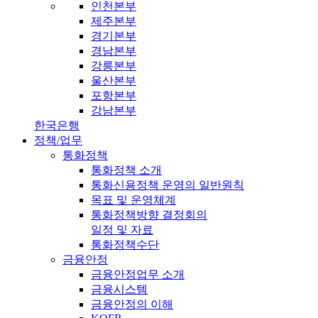
인천본부
제주본부
경기본부
경남본부
강릉본부
울산본부
포항본부
강남본부
한국은행
정책/업무
통화정책
통화정책 소개
통화신용정책 운영의 일반원칙
목표 및 운영체계
통화정책방향 결정회의
일정 및 자료
통화정책수단
금융안정
금융안정업무 소개
금융시스템
금융안정의 이해