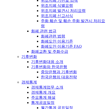
위조지폐 기번호 검색
위조지폐 식별요령
위조지폐 발견시 처리요령
위조지폐 신고서식
주화 훼손 및 훼손 주화 발견시 처리요
령
화폐 관련 법규
화폐관련 법령
화폐도안 이용기준
화폐도안 이용기준 FAQ
화폐교환 및 주화수급
기후변화
기후변화대응 소개
기후변화와 한국은행
중앙은행과 기후변화
한국은행의 대응전략
경제통계
경제통계업무 소개
경제통계 개요
주요통계 해설
통계공표일정
월간통계 공표일정