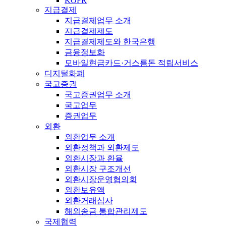
KOFR
지급결제
지급결제업무 소개
지급결제제도
지급결제제도와 한국은행
금융정보화
모바일현금카드·거스름돈 적립서비스
디지털화폐
국고증권
국고증권업무 소개
국고업무
증권업무
외환
외환업무 소개
외환정책과 외환제도
외환시장과 환율
외환시장 구조개선
외환시장운영협의회
외환보유액
외환거래심사
해외송금 통합관리제도
국제협력