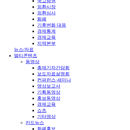
국고증권
외환시장
외환심사
화폐
기후변화 대응
경제통계
경제교육
지역본부
뉴스/자료
멀티콘텐츠
동영상
총재기자간담회
보도자료설명회
컨퍼런스·세미나
영상보고서
기획동영상
홍보동영상
경제교육
쇼츠
기타영상
카드뉴스
화폐홍보