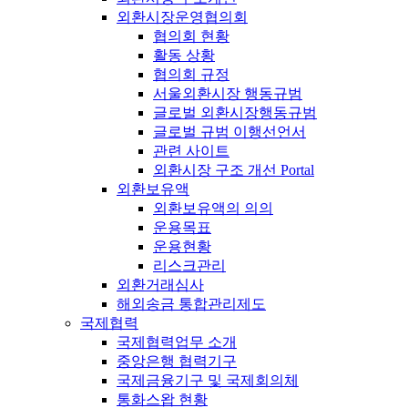
외환시장운영협의회
협의회 현황
활동 상황
협의회 규정
서울외환시장 행동규범
글로벌 외환시장행동규범
글로벌 규범 이행선언서
관련 사이트
외환시장 구조 개선 Portal
외환보유액
외환보유액의 의의
운용목표
운용현황
리스크관리
외환거래심사
해외송금 통합관리제도
국제협력
국제협력업무 소개
중앙은행 협력기구
국제금융기구 및 국제회의체
통화스왑 현황