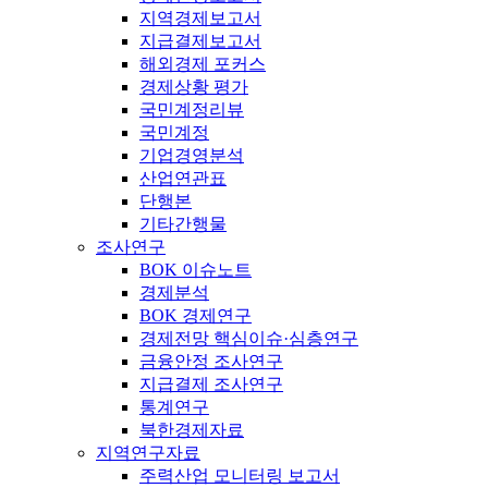
지역경제보고서
지급결제보고서
해외경제 포커스
경제상황 평가
국민계정리뷰
국민계정
기업경영분석
산업연관표
단행본
기타간행물
조사연구
BOK 이슈노트
경제분석
BOK 경제연구
경제전망 핵심이슈·심층연구
금융안정 조사연구
지급결제 조사연구
통계연구
북한경제자료
지역연구자료
주력산업 모니터링 보고서