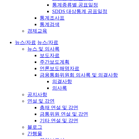
통계종류별 공표일정
SDDS 대상통계 공표일정
통계조사표
통계검색
경제교육
뉴스/자료
뉴스/자료
뉴스 및 의사록
보도자료
주간보도계획
언론보도해명자료
금융통화위원회 의사록 및 의결사항
의결사항
의사록
공지사항
연설 및 강연
총재 연설 및 강연
금통위원 연설 및 강연
기타 연설 및 강연
블로그
간행물