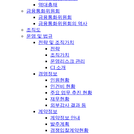
역대총재
금융통화위원회
금융통화위원회
금융통화위원회의 역사
조직도
운영 및 법규
전략 및 조직가치
전략
조직가치
운영리스크 관리
CI 소개
경영정보
인원현황
인건비 현황
주요 업무 추진 현황
재무현황
외부감사 결과 등
계약정보
계약정보 안내
발주계획
경쟁입찰계약현황