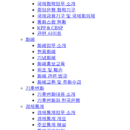
국제협력업무 소개
중앙은행 협력기구
국제금융기구 및 국제회의체
통화스왑 현황
KPP & CBSP
관련 사이트
화폐
화폐업무 소개
현용화폐
기념화폐
화폐홍보교육
위조 및 훼손
화폐 관련 법규
화폐교환 및 주화수급
기후변화
기후변화대응 소개
기후변화와 한국은행
경제통계
경제통계업무 소개
경제통계 개요
주요통계 해설