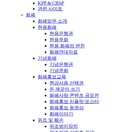
KPP & CBSP
관련 사이트
화폐
화폐업무 소개
현용화폐
현용은행권
현용주화
현용 화폐의 변천
화폐연대자료
기념화폐
기념은행권
기념주화
화폐홍보교육
현금사용 선택권
돈 깨끗이 쓰기
화폐사랑 콘텐츠 공모전
화폐홍보 리플릿/포스터
화폐홍보 동영상
화폐이야기
위조 및 훼손
위조방지장치