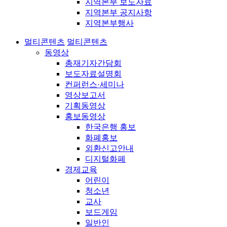
지역본부 보도자료
지역본부 공지사항
지역본부행사
멀티콘텐츠
멀티콘텐츠
동영상
총재기자간담회
보도자료설명회
컨퍼런스·세미나
영상보고서
기획동영상
홍보동영상
한국은행 홍보
화폐홍보
외환신고안내
디지털화폐
경제교육
어린이
청소년
교사
보드게임
일반인