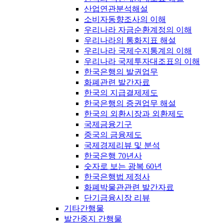
산업연관분석해설
소비자동향조사의 이해
우리나라 자금순환계정의 이해
우리나라의 통화지표 해설
우리나라 국제수지통계의 이해
우리나라 국제투자대조표의 이해
한국은행의 발권업무
화폐관련 발간자료
한국의 지급결제제도
한국은행의 증권업무 해설
한국의 외환시장과 외환제도
국제금융기구
중국의 금융제도
국제경제리뷰 및 분석
한국은행 70년사
숫자로 보는 광복 60년
한국은행법 제정사
화폐박물관관련 발간자료
단기금융시장 리뷰
기타간행물
발간중지 간행물