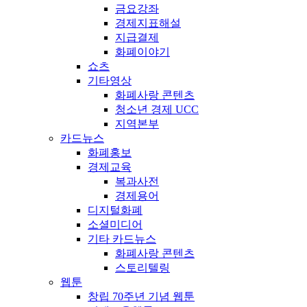
금요강좌
경제지표해설
지급결제
화폐이야기
쇼츠
기타영상
화폐사랑 콘텐츠
청소년 경제 UCC
지역본부
카드뉴스
화폐홍보
경제교육
복과사전
경제용어
디지털화폐
소셜미디어
기타 카드뉴스
화폐사랑 콘텐츠
스토리텔링
웹툰
창립 70주년 기념 웹툰