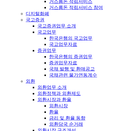
거스름돈 적립서비스
거스름돈 적립서비스 참여
디지털화폐
국고증권
국고증권업무 소개
국고업무
한국은행의 국고업무
국고업무자료
증권업무
한국은행의 증권업무
증권업무자료
국채 발행 및 환매공고
국채관련 물가연동계수
외환
외환업무 소개
외환정책과 외환제도
외환시장과 환율
외환시장
환율
금리 및 환율 동향
외환당국 순거래
외환시장 구조개선