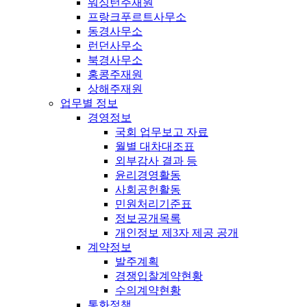
워싱턴주재원
프랑크푸르트사무소
동경사무소
런던사무소
북경사무소
홍콩주재원
상해주재원
업무별 정보
경영정보
국회 업무보고 자료
월별 대차대조표
외부감사 결과 등
윤리경영활동
사회공헌활동
민원처리기준표
정보공개목록
개인정보 제3자 제공 공개
계약정보
발주계획
경쟁입찰계약현황
수의계약현황
통화정책