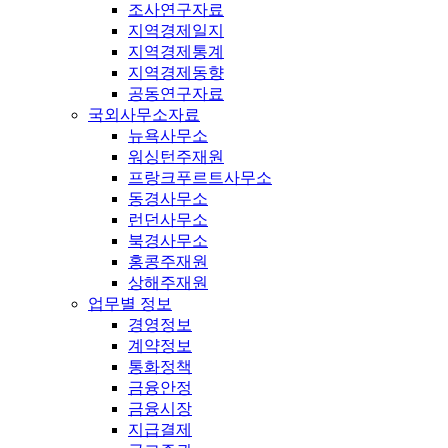
조사연구자료
지역경제일지
지역경제통계
지역경제동향
공동연구자료
국외사무소자료
뉴욕사무소
워싱턴주재원
프랑크푸르트사무소
동경사무소
런던사무소
북경사무소
홍콩주재원
상해주재원
업무별 정보
경영정보
계약정보
통화정책
금융안정
금융시장
지급결제