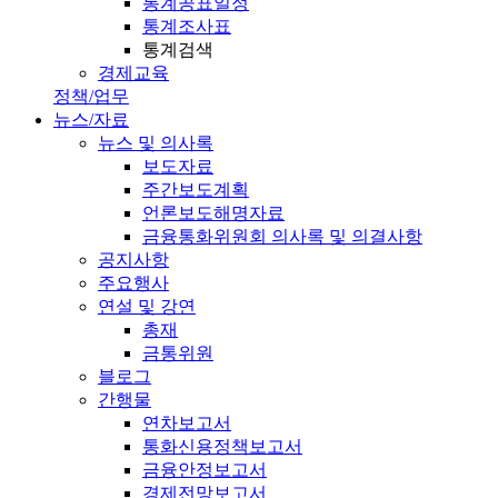
통계공표일정
통계조사표
통계검색
경제교육
정책/업무
뉴스/자료
뉴스 및 의사록
보도자료
주간보도계획
언론보도해명자료
금융통화위원회 의사록 및 의결사항
공지사항
주요행사
연설 및 강연
총재
금통위원
블로그
간행물
연차보고서
통화신용정책보고서
금융안정보고서
경제전망보고서