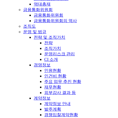
역대총재
금융통화위원회
금융통화위원회
금융통화위원회의 역사
조직도
운영 및 법규
전략 및 조직가치
전략
조직가치
운영리스크 관리
CI 소개
경영정보
인원현황
인건비 현황
주요 업무 추진 현황
재무현황
외부감사 결과 등
계약정보
계약정보 안내
발주계획
경쟁입찰계약현황