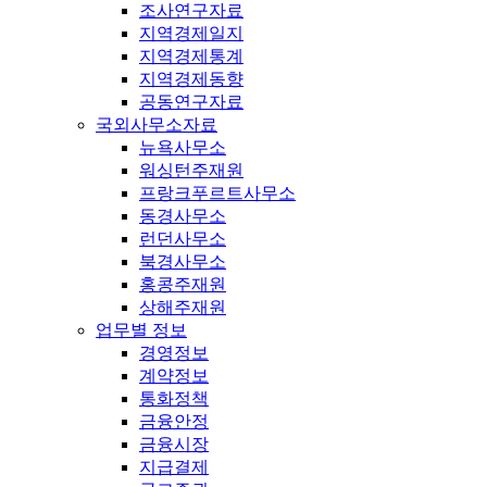
조사연구자료
지역경제일지
지역경제통계
지역경제동향
공동연구자료
국외사무소자료
뉴욕사무소
워싱턴주재원
프랑크푸르트사무소
동경사무소
런던사무소
북경사무소
홍콩주재원
상해주재원
업무별 정보
경영정보
계약정보
통화정책
금융안정
금융시장
지급결제