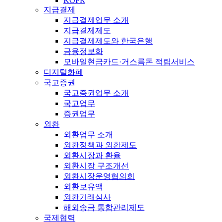
KOFR
지급결제
지급결제업무 소개
지급결제제도
지급결제제도와 한국은행
금융정보화
모바일현금카드·거스름돈 적립서비스
디지털화폐
국고증권
국고증권업무 소개
국고업무
증권업무
외환
외환업무 소개
외환정책과 외환제도
외환시장과 환율
외환시장 구조개선
외환시장운영협의회
외환보유액
외환거래심사
해외송금 통합관리제도
국제협력