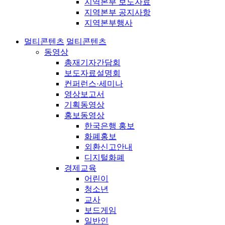
지역본부 보도자료
지역본부 공지사항
지역본부행사
멀티콘텐츠
멀티콘텐츠
동영상
총재기자간담회
보도자료설명회
컨퍼런스·세미나
영상보고서
기획동영상
홍보동영상
한국은행 홍보
화폐홍보
외환신고안내
디지털화폐
경제교육
어린이
청소년
교사
보드게임
일반인