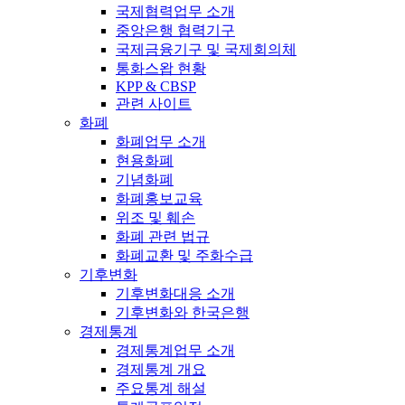
국제협력업무 소개
중앙은행 협력기구
국제금융기구 및 국제회의체
통화스왑 현황
KPP & CBSP
관련 사이트
화폐
화폐업무 소개
현용화폐
기념화폐
화폐홍보교육
위조 및 훼손
화폐 관련 법규
화폐교환 및 주화수급
기후변화
기후변화대응 소개
기후변화와 한국은행
경제통계
경제통계업무 소개
경제통계 개요
주요통계 해설