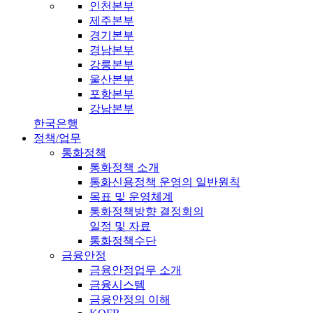
인천본부
제주본부
경기본부
경남본부
강릉본부
울산본부
포항본부
강남본부
한국은행
정책/업무
통화정책
통화정책 소개
통화신용정책 운영의 일반원칙
목표 및 운영체계
통화정책방향 결정회의
일정 및 자료
통화정책수단
금융안정
금융안정업무 소개
금융시스템
금융안정의 이해