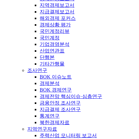
지역경제보고서
지급결제보고서
해외경제 포커스
경제상황 평가
국민계정리뷰
국민계정
기업경영분석
산업연관표
단행본
기타간행물
조사연구
BOK 이슈노트
경제분석
BOK 경제연구
경제전망 핵심이슈·심층연구
금융안정 조사연구
지급결제 조사연구
통계연구
북한경제자료
지역연구자료
주력산업 모니터링 보고서