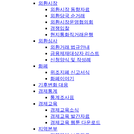
외환시장
외환시장 동향자료
외환당국 순거래
외환시장운영협의회
경쟁입찰
현지통화직거래은행
외환심사
외환거래 법규안내
금융제재대상자 리스트
신청양식 및 작성례
화폐
위조지폐 신고서식
화폐이야기
기후변화 대응
경제통계
통계조사표
경제교육
경제교육소식
경제교육 발간자료
경제교육 웹툰 다운로드
지역본부