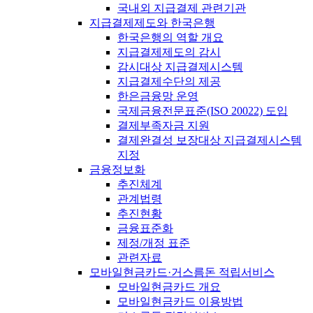
국내외 지급결제 관련기관
지급결제제도와 한국은행
한국은행의 역할 개요
지급결제제도의 감시
감시대상 지급결제시스템
지급결제수단의 제공
한은금융망 운영
국제금융전문표준(ISO 20022) 도입
결제부족자금 지원
결제완결성 보장대상 지급결제시스템
지정
금융정보화
추진체계
관계법령
추진현황
금융표준화
제정/개정 표준
관련자료
모바일현금카드·거스름돈 적립서비스
모바일현금카드 개요
모바일현금카드 이용방법