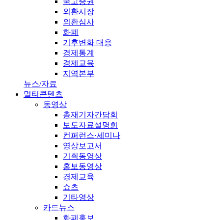
국고증권
외환시장
외환심사
화폐
기후변화 대응
경제통계
경제교육
지역본부
뉴스/자료
멀티콘텐츠
동영상
총재기자간담회
보도자료설명회
컨퍼런스·세미나
영상보고서
기획동영상
홍보동영상
경제교육
쇼츠
기타영상
카드뉴스
화폐홍보