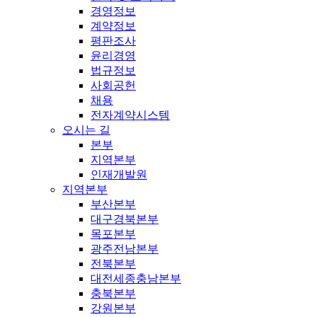
경영정보
계약정보
평판조사
윤리경영
법규정보
사회공헌
채용
전자계약시스템
오시는 길
본부
지역본부
인재개발원
지역본부
부산본부
대구경북본부
목포본부
광주전남본부
전북본부
대전세종충남본부
충북본부
강원본부