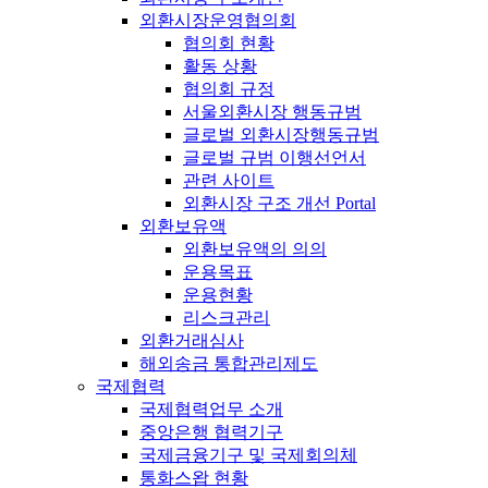
외환시장운영협의회
협의회 현황
활동 상황
협의회 규정
서울외환시장 행동규범
글로벌 외환시장행동규범
글로벌 규범 이행선언서
관련 사이트
외환시장 구조 개선 Portal
외환보유액
외환보유액의 의의
운용목표
운용현황
리스크관리
외환거래심사
해외송금 통합관리제도
국제협력
국제협력업무 소개
중앙은행 협력기구
국제금융기구 및 국제회의체
통화스왑 현황