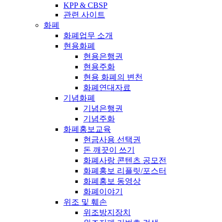
KPP & CBSP
관련 사이트
화폐
화폐업무 소개
현용화폐
현용은행권
현용주화
현용 화폐의 변천
화폐연대자료
기념화폐
기념은행권
기념주화
화폐홍보교육
현금사용 선택권
돈 깨끗이 쓰기
화폐사랑 콘텐츠 공모전
화폐홍보 리플릿/포스터
화폐홍보 동영상
화폐이야기
위조 및 훼손
위조방지장치