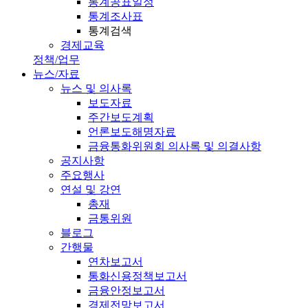
통계공표일정
통계조사표
통계검색
경제교육
정책/업무
뉴스/자료
뉴스 및 의사록
보도자료
주간보도계획
언론보도해명자료
금융통화위원회 의사록 및 의결사항
공지사항
주요행사
연설 및 강연
총재
금통위원
블로그
간행물
연차보고서
통화신용정책보고서
금융안정보고서
경제전망보고서