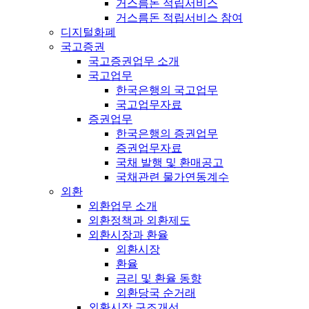
거스름돈 적립서비스
거스름돈 적립서비스 참여
디지털화폐
국고증권
국고증권업무 소개
국고업무
한국은행의 국고업무
국고업무자료
증권업무
한국은행의 증권업무
증권업무자료
국채 발행 및 환매공고
국채관련 물가연동계수
외환
외환업무 소개
외환정책과 외환제도
외환시장과 환율
외환시장
환율
금리 및 환율 동향
외환당국 순거래
외환시장 구조개선