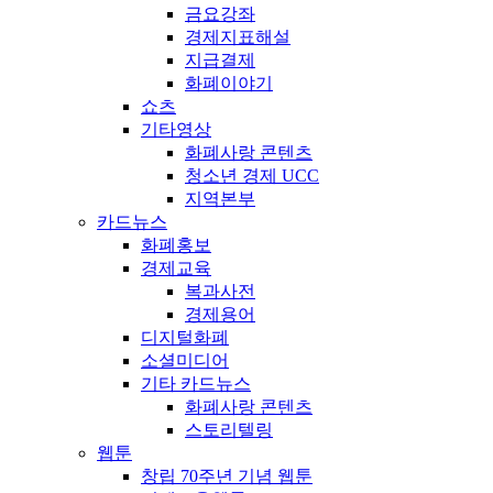
금요강좌
경제지표해설
지급결제
화폐이야기
쇼츠
기타영상
화폐사랑 콘텐츠
청소년 경제 UCC
지역본부
카드뉴스
화폐홍보
경제교육
복과사전
경제용어
디지털화폐
소셜미디어
기타 카드뉴스
화폐사랑 콘텐츠
스토리텔링
웹툰
창립 70주년 기념 웹툰