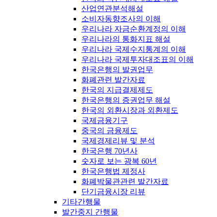
산업연관분석해설
소비자동향조사의 이해
우리나라 자금순환계정의 이해
우리나라의 통화지표 해설
우리나라 국제수지통계의 이해
우리나라 국제투자대조표의 이해
한국은행의 발권업무
화폐관련 발간자료
한국의 지급결제제도
한국은행의 증권업무 해설
한국의 외환시장과 외환제도
국제금융기구
중국의 금융제도
국제경제리뷰 및 분석
한국은행 70년사
숫자로 보는 광복 60년
한국은행법 제정사
화폐박물관관련 발간자료
단기금융시장 리뷰
기타간행물
발간중지 간행물