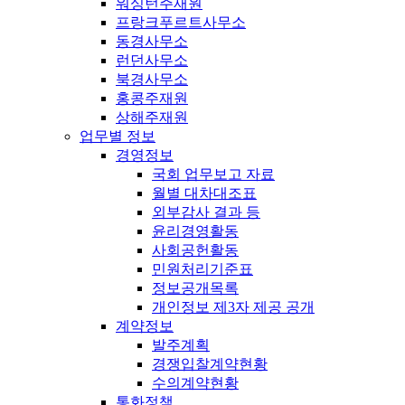
워싱턴주재원
프랑크푸르트사무소
동경사무소
런던사무소
북경사무소
홍콩주재원
상해주재원
업무별 정보
경영정보
국회 업무보고 자료
월별 대차대조표
외부감사 결과 등
윤리경영활동
사회공헌활동
민원처리기준표
정보공개목록
개인정보 제3자 제공 공개
계약정보
발주계획
경쟁입찰계약현황
수의계약현황
통화정책