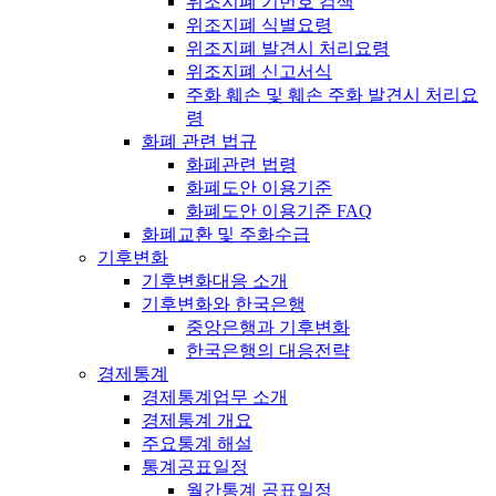
위조지폐 기번호 검색
위조지폐 식별요령
위조지폐 발견시 처리요령
위조지폐 신고서식
주화 훼손 및 훼손 주화 발견시 처리요
령
화폐 관련 법규
화폐관련 법령
화폐도안 이용기준
화폐도안 이용기준 FAQ
화폐교환 및 주화수급
기후변화
기후변화대응 소개
기후변화와 한국은행
중앙은행과 기후변화
한국은행의 대응전략
경제통계
경제통계업무 소개
경제통계 개요
주요통계 해설
통계공표일정
월간통계 공표일정