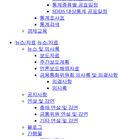
통계종류별 공표일정
SDDS 대상통계 공표일정
통계조사표
통계검색
경제교육
뉴스/자료
뉴스/자료
뉴스 및 의사록
보도자료
주간보도계획
언론보도해명자료
금융통화위원회 의사록 및 의결사항
의결사항
의사록
공지사항
연설 및 강연
총재 연설 및 강연
금통위원 연설 및 강연
기타 연설 및 강연
블로그
간행물