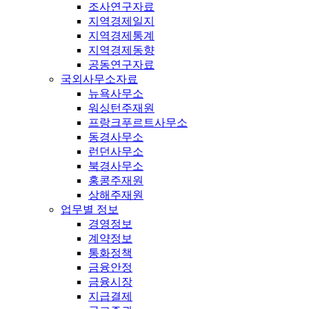
조사연구자료
지역경제일지
지역경제통계
지역경제동향
공동연구자료
국외사무소자료
뉴욕사무소
워싱턴주재원
프랑크푸르트사무소
동경사무소
런던사무소
북경사무소
홍콩주재원
상해주재원
업무별 정보
경영정보
계약정보
통화정책
금융안정
금융시장
지급결제