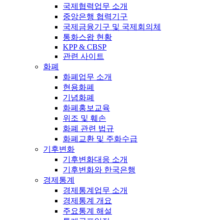
국제협력업무 소개
중앙은행 협력기구
국제금융기구 및 국제회의체
통화스왑 현황
KPP & CBSP
관련 사이트
화폐
화폐업무 소개
현용화폐
기념화폐
화폐홍보교육
위조 및 훼손
화폐 관련 법규
화폐교환 및 주화수급
기후변화
기후변화대응 소개
기후변화와 한국은행
경제통계
경제통계업무 소개
경제통계 개요
주요통계 해설