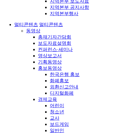
지역본부 보도자료
지역본부 공지사항
지역본부행사
멀티콘텐츠
멀티콘텐츠
동영상
총재기자간담회
보도자료설명회
컨퍼런스·세미나
영상보고서
기획동영상
홍보동영상
한국은행 홍보
화폐홍보
외환신고안내
디지털화폐
경제교육
어린이
청소년
교사
보드게임
일반인