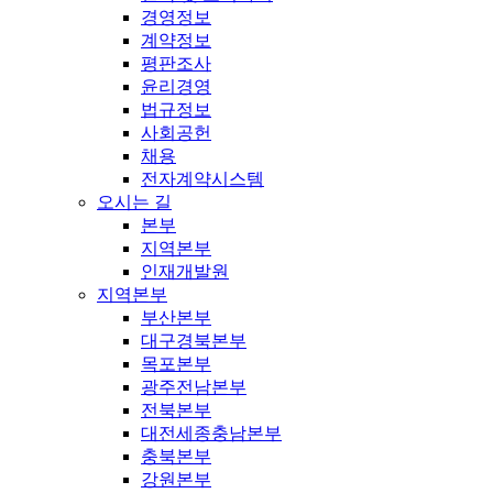
경영정보
계약정보
평판조사
윤리경영
법규정보
사회공헌
채용
전자계약시스템
오시는 길
본부
지역본부
인재개발원
지역본부
부산본부
대구경북본부
목포본부
광주전남본부
전북본부
대전세종충남본부
충북본부
강원본부