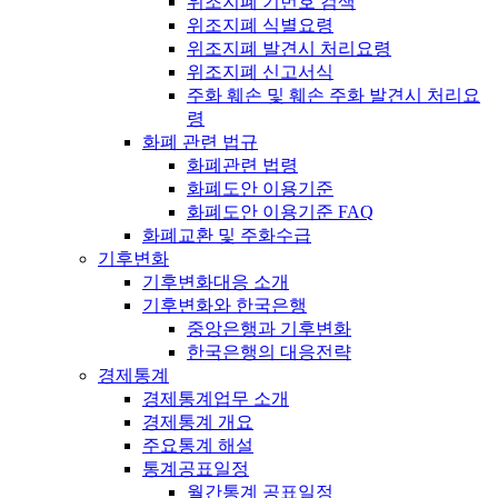
위조지폐 기번호 검색
위조지폐 식별요령
위조지폐 발견시 처리요령
위조지폐 신고서식
주화 훼손 및 훼손 주화 발견시 처리요
령
화폐 관련 법규
화폐관련 법령
화폐도안 이용기준
화폐도안 이용기준 FAQ
화폐교환 및 주화수급
기후변화
기후변화대응 소개
기후변화와 한국은행
중앙은행과 기후변화
한국은행의 대응전략
경제통계
경제통계업무 소개
경제통계 개요
주요통계 해설
통계공표일정
월간통계 공표일정