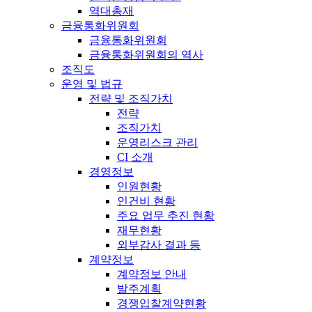
역대총재
금융통화위원회
금융통화위원회
금융통화위원회의 역사
조직도
운영 및 법규
전략 및 조직가치
전략
조직가치
운영리스크 관리
CI 소개
경영정보
인원현황
인건비 현황
주요 업무 추진 현황
재무현황
외부감사 결과 등
계약정보
계약정보 안내
발주계획
경쟁입찰계약현황