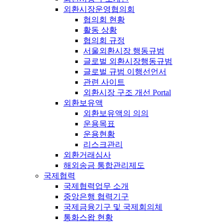
외환시장운영협의회
협의회 현황
활동 상황
협의회 규정
서울외환시장 행동규범
글로벌 외환시장행동규범
글로벌 규범 이행선언서
관련 사이트
외환시장 구조 개선 Portal
외환보유액
외환보유액의 의의
운용목표
운용현황
리스크관리
외환거래심사
해외송금 통합관리제도
국제협력
국제협력업무 소개
중앙은행 협력기구
국제금융기구 및 국제회의체
통화스왑 현황