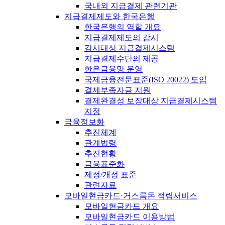
국내외 지급결제 관련기관
지급결제제도와 한국은행
한국은행의 역할 개요
지급결제제도의 감시
감시대상 지급결제시스템
지급결제수단의 제공
한은금융망 운영
국제금융전문표준(ISO 20022) 도입
결제부족자금 지원
결제완결성 보장대상 지급결제시스템
지정
금융정보화
추진체계
관계법령
추진현황
금융표준화
제정/개정 표준
관련자료
모바일현금카드·거스름돈 적립서비스
모바일현금카드 개요
모바일현금카드 이용방법