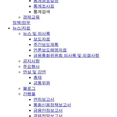
통계공표일정
통계조사표
통계검색
경제교육
정책/업무
뉴스/자료
뉴스 및 의사록
보도자료
주간보도계획
언론보도해명자료
금융통화위원회 의사록 및 의결사항
공지사항
주요행사
연설 및 강연
총재
금통위원
블로그
간행물
연차보고서
통화신용정책보고서
금융안정보고서
경제전망보고서