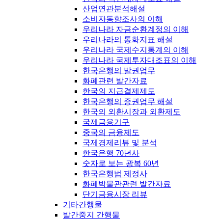
산업연관분석해설
소비자동향조사의 이해
우리나라 자금순환계정의 이해
우리나라의 통화지표 해설
우리나라 국제수지통계의 이해
우리나라 국제투자대조표의 이해
한국은행의 발권업무
화폐관련 발간자료
한국의 지급결제제도
한국은행의 증권업무 해설
한국의 외환시장과 외환제도
국제금융기구
중국의 금융제도
국제경제리뷰 및 분석
한국은행 70년사
숫자로 보는 광복 60년
한국은행법 제정사
화폐박물관관련 발간자료
단기금융시장 리뷰
기타간행물
발간중지 간행물