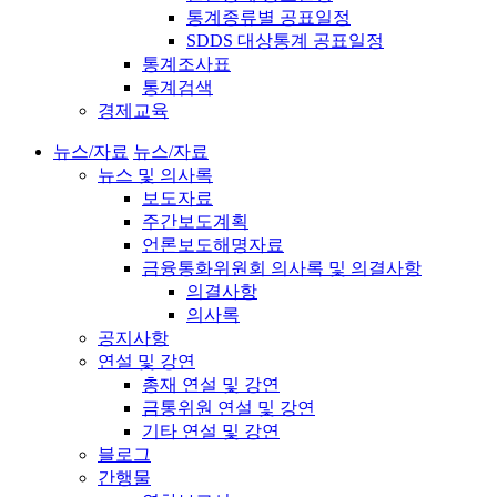
통계종류별 공표일정
SDDS 대상통계 공표일정
통계조사표
통계검색
경제교육
뉴스/자료
뉴스/자료
뉴스 및 의사록
보도자료
주간보도계획
언론보도해명자료
금융통화위원회 의사록 및 의결사항
의결사항
의사록
공지사항
연설 및 강연
총재 연설 및 강연
금통위원 연설 및 강연
기타 연설 및 강연
블로그
간행물