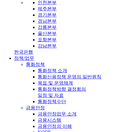
인천본부
제주본부
경기본부
경남본부
강릉본부
울산본부
포항본부
강남본부
한국은행
정책/업무
통화정책
통화정책 소개
통화신용정책 운영의 일반원칙
목표 및 운영체계
통화정책방향 결정회의
일정 및 자료
통화정책수단
금융안정
금융안정업무 소개
금융시스템
금융안정의 이해