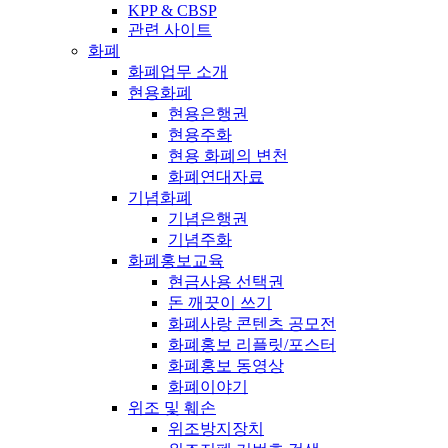
KPP & CBSP
관련 사이트
화폐
화폐업무 소개
현용화폐
현용은행권
현용주화
현용 화폐의 변천
화폐연대자료
기념화폐
기념은행권
기념주화
화폐홍보교육
현금사용 선택권
돈 깨끗이 쓰기
화폐사랑 콘텐츠 공모전
화폐홍보 리플릿/포스터
화폐홍보 동영상
화폐이야기
위조 및 훼손
위조방지장치