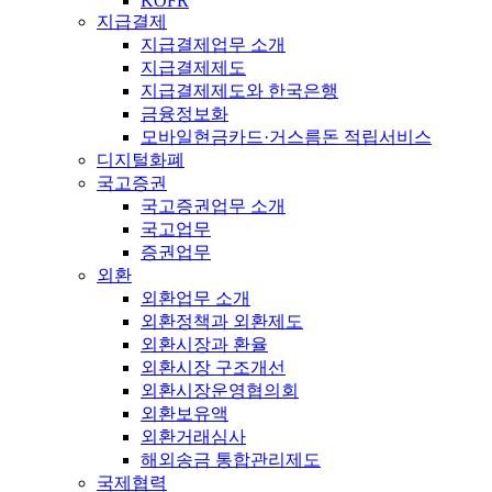
KOFR
지급결제
지급결제업무 소개
지급결제제도
지급결제제도와 한국은행
금융정보화
모바일현금카드·거스름돈 적립서비스
디지털화폐
국고증권
국고증권업무 소개
국고업무
증권업무
외환
외환업무 소개
외환정책과 외환제도
외환시장과 환율
외환시장 구조개선
외환시장운영협의회
외환보유액
외환거래심사
해외송금 통합관리제도
국제협력