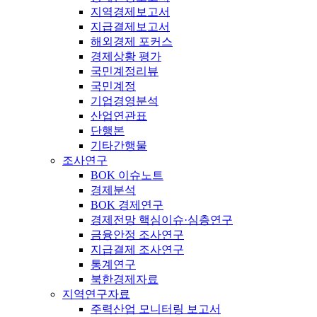
지역경제보고서
지급결제보고서
해외경제 포커스
경제상황 평가
국민계정리뷰
국민계정
기업경영분석
산업연관표
단행본
기타간행물
조사연구
BOK 이슈노트
경제분석
BOK 경제연구
경제전망 핵심이슈·심층연구
금융안정 조사연구
지급결제 조사연구
통계연구
북한경제자료
지역연구자료
주력산업 모니터링 보고서