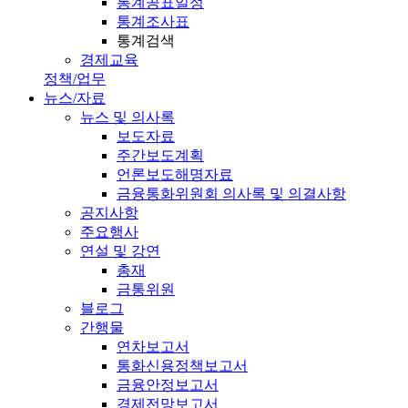
통계공표일정
통계조사표
통계검색
경제교육
정책/업무
뉴스/자료
뉴스 및 의사록
보도자료
주간보도계획
언론보도해명자료
금융통화위원회 의사록 및 의결사항
공지사항
주요행사
연설 및 강연
총재
금통위원
블로그
간행물
연차보고서
통화신용정책보고서
금융안정보고서
경제전망보고서