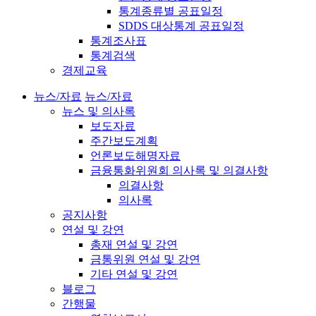
통계종류별 공표일정
SDDS 대상통계 공표일정
통계조사표
통계검색
경제교육
뉴스/자료
뉴스/자료
뉴스 및 의사록
보도자료
주간보도계획
언론보도해명자료
금융통화위원회 의사록 및 의결사항
의결사항
의사록
공지사항
연설 및 강연
총재 연설 및 강연
금통위원 연설 및 강연
기타 연설 및 강연
블로그
간행물