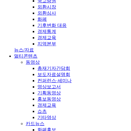
국고증권
외환시장
외환심사
화폐
기후변화 대응
경제통계
경제교육
지역본부
뉴스/자료
멀티콘텐츠
동영상
총재기자간담회
보도자료설명회
컨퍼런스·세미나
영상보고서
기획동영상
홍보동영상
경제교육
쇼츠
기타영상
카드뉴스
화폐홍보