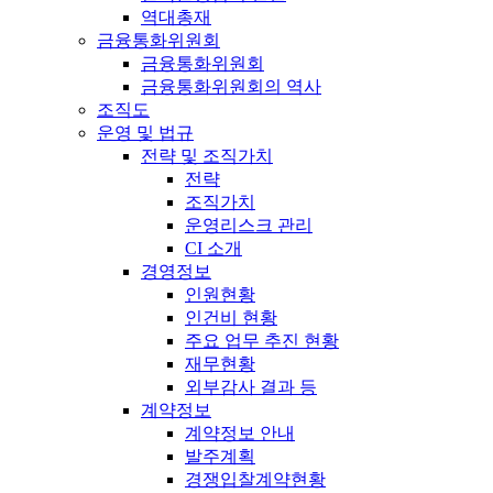
역대총재
금융통화위원회
금융통화위원회
금융통화위원회의 역사
조직도
운영 및 법규
전략 및 조직가치
전략
조직가치
운영리스크 관리
CI 소개
경영정보
인원현황
인건비 현황
주요 업무 추진 현황
재무현황
외부감사 결과 등
계약정보
계약정보 안내
발주계획
경쟁입찰계약현황