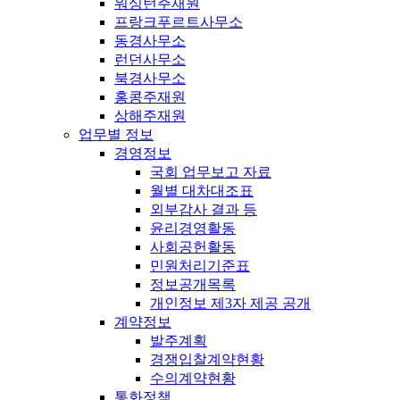
워싱턴주재원
프랑크푸르트사무소
동경사무소
런던사무소
북경사무소
홍콩주재원
상해주재원
업무별 정보
경영정보
국회 업무보고 자료
월별 대차대조표
외부감사 결과 등
윤리경영활동
사회공헌활동
민원처리기준표
정보공개목록
개인정보 제3자 제공 공개
계약정보
발주계획
경쟁입찰계약현황
수의계약현황
통화정책