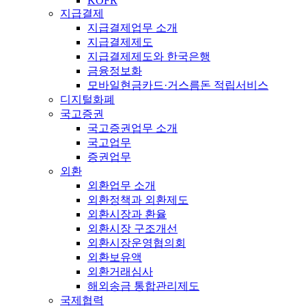
KOFR
지급결제
지급결제업무 소개
지급결제제도
지급결제제도와 한국은행
금융정보화
모바일현금카드·거스름돈 적립서비스
디지털화폐
국고증권
국고증권업무 소개
국고업무
증권업무
외환
외환업무 소개
외환정책과 외환제도
외환시장과 환율
외환시장 구조개선
외환시장운영협의회
외환보유액
외환거래심사
해외송금 통합관리제도
국제협력