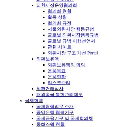
외환시장운영협의회
협의회 현황
활동 상황
협의회 규정
서울외환시장 행동규범
글로벌 외환시장행동규범
글로벌 규범 이행선언서
관련 사이트
외환시장 구조 개선 Portal
외환보유액
외환보유액의 의의
운용목표
운용현황
리스크관리
외환거래심사
해외송금 통합관리제도
국제협력
국제협력업무 소개
중앙은행 협력기구
국제금융기구 및 국제회의체
통화스왑 현황