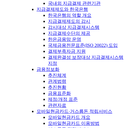
국내외 지급결제 관련기관
지급결제제도와 한국은행
한국은행의 역할 개요
지급결제제도의 감시
감시대상 지급결제시스템
지급결제수단의 제공
한은금융망 운영
국제금융전문표준(ISO 20022) 도입
결제부족자금 지원
결제완결성 보장대상 지급결제시스템
지정
금융정보화
추진체계
관계법령
추진현황
금융표준화
제정/개정 표준
관련자료
모바일현금카드·거스름돈 적립서비스
모바일현금카드 개요
모바일현금카드 이용방법