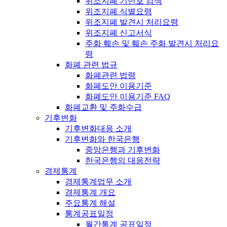
위조지폐 기번호 검색
위조지폐 식별요령
위조지폐 발견시 처리요령
위조지폐 신고서식
주화 훼손 및 훼손 주화 발견시 처리요
령
화폐 관련 법규
화폐관련 법령
화폐도안 이용기준
화폐도안 이용기준 FAQ
화폐교환 및 주화수급
기후변화
기후변화대응 소개
기후변화와 한국은행
중앙은행과 기후변화
한국은행의 대응전략
경제통계
경제통계업무 소개
경제통계 개요
주요통계 해설
통계공표일정
월간통계 공표일정