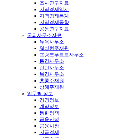
조사연구자료
지역경제일지
지역경제통계
지역경제동향
공동연구자료
국외사무소자료
뉴욕사무소
워싱턴주재원
프랑크푸르트사무소
동경사무소
런던사무소
북경사무소
홍콩주재원
상해주재원
업무별 정보
경영정보
계약정보
통화정책
금융안정
금융시장
지급결제