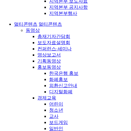
지역본부 보도자료
지역본부 공지사항
지역본부행사
멀티콘텐츠
멀티콘텐츠
동영상
총재기자간담회
보도자료설명회
컨퍼런스·세미나
영상보고서
기획동영상
홍보동영상
한국은행 홍보
화폐홍보
외환신고안내
디지털화폐
경제교육
어린이
청소년
교사
보드게임
일반인