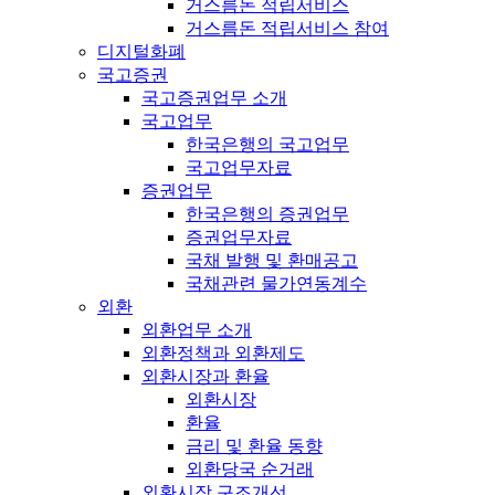
거스름돈 적립서비스
거스름돈 적립서비스 참여
디지털화폐
국고증권
국고증권업무 소개
국고업무
한국은행의 국고업무
국고업무자료
증권업무
한국은행의 증권업무
증권업무자료
국채 발행 및 환매공고
국채관련 물가연동계수
외환
외환업무 소개
외환정책과 외환제도
외환시장과 환율
외환시장
환율
금리 및 환율 동향
외환당국 순거래
외환시장 구조개선