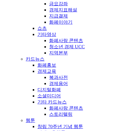
금요강좌
경제지표해설
지급결제
화폐이야기
쇼츠
기타영상
화폐사랑 콘텐츠
청소년 경제 UCC
지역본부
카드뉴스
화폐홍보
경제교육
복과사전
경제용어
디지털화폐
소셜미디어
기타 카드뉴스
화폐사랑 콘텐츠
스토리텔링
웹툰
창립 70주년 기념 웹툰