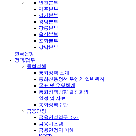
인천본부
제주본부
경기본부
경남본부
강릉본부
울산본부
포항본부
강남본부
한국은행
정책/업무
통화정책
통화정책 소개
통화신용정책 운영의 일반원칙
목표 및 운영체계
통화정책방향 결정회의
일정 및 자료
통화정책수단
금융안정
금융안정업무 소개
금융시스템
금융안정의 이해