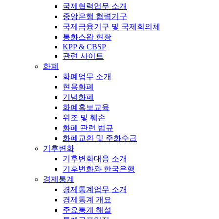
국제협력업무 소개
중앙은행 협력기구
국제금융기구 및 국제회의체
통화스왑 현황
KPP & CBSP
관련 사이트
화폐
화폐업무 소개
현용화폐
기념화폐
화폐홍보교육
위조 및 훼손
화폐 관련 법규
화폐교환 및 주화수급
기후변화
기후변화대응 소개
기후변화와 한국은행
경제통계
경제통계업무 소개
경제통계 개요
주요통계 해설