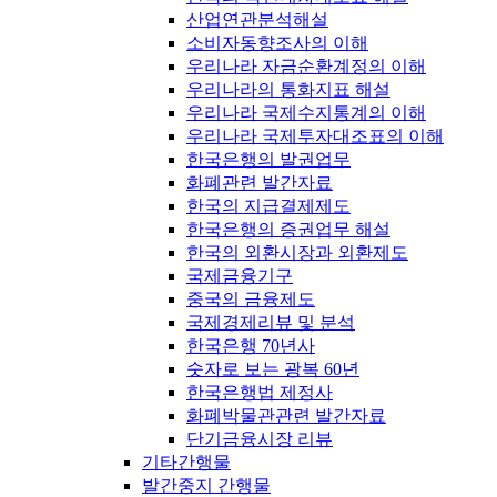
산업연관분석해설
소비자동향조사의 이해
우리나라 자금순환계정의 이해
우리나라의 통화지표 해설
우리나라 국제수지통계의 이해
우리나라 국제투자대조표의 이해
한국은행의 발권업무
화폐관련 발간자료
한국의 지급결제제도
한국은행의 증권업무 해설
한국의 외환시장과 외환제도
국제금융기구
중국의 금융제도
국제경제리뷰 및 분석
한국은행 70년사
숫자로 보는 광복 60년
한국은행법 제정사
화폐박물관관련 발간자료
단기금융시장 리뷰
기타간행물
발간중지 간행물