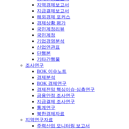
지역경제보고서
지급결제보고서
해외경제 포커스
경제상황 평가
국민계정리뷰
국민계정
기업경영분석
산업연관표
단행본
기타간행물
조사연구
BOK 이슈노트
경제분석
BOK 경제연구
경제전망 핵심이슈·심층연구
금융안정 조사연구
지급결제 조사연구
통계연구
북한경제자료
지역연구자료
주력산업 모니터링 보고서