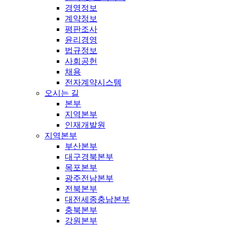
경영정보
계약정보
평판조사
윤리경영
법규정보
사회공헌
채용
전자계약시스템
오시는 길
본부
지역본부
인재개발원
지역본부
부산본부
대구경북본부
목포본부
광주전남본부
전북본부
대전세종충남본부
충북본부
강원본부