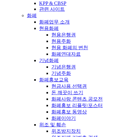
KPP & CBSP
관련 사이트
화폐
화폐업무 소개
현용화폐
현용은행권
현용주화
현용 화폐의 변천
화폐연대자료
기념화폐
기념은행권
기념주화
화폐홍보교육
현금사용 선택권
돈 깨끗이 쓰기
화폐사랑 콘텐츠 공모전
화폐홍보 리플릿/포스터
화폐홍보 동영상
화폐이야기
위조 및 훼손
위조방지장치