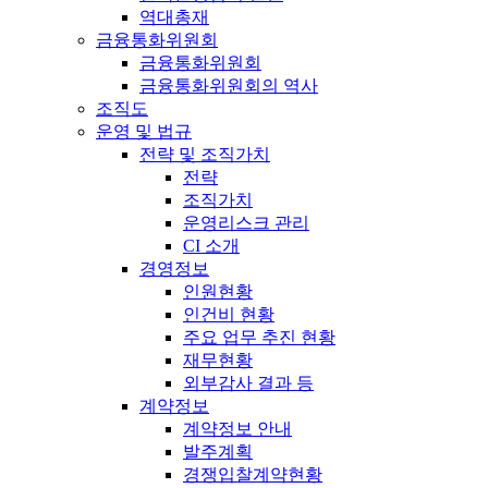
역대총재
금융통화위원회
금융통화위원회
금융통화위원회의 역사
조직도
운영 및 법규
전략 및 조직가치
전략
조직가치
운영리스크 관리
CI 소개
경영정보
인원현황
인건비 현황
주요 업무 추진 현황
재무현황
외부감사 결과 등
계약정보
계약정보 안내
발주계획
경쟁입찰계약현황