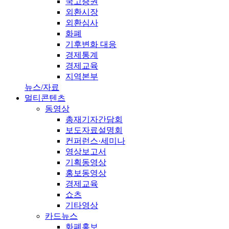
국고증권
외환시장
외환심사
화폐
기후변화 대응
경제통계
경제교육
지역본부
뉴스/자료
멀티콘텐츠
동영상
총재기자간담회
보도자료설명회
컨퍼런스·세미나
영상보고서
기획동영상
홍보동영상
경제교육
쇼츠
기타영상
카드뉴스
화폐홍보