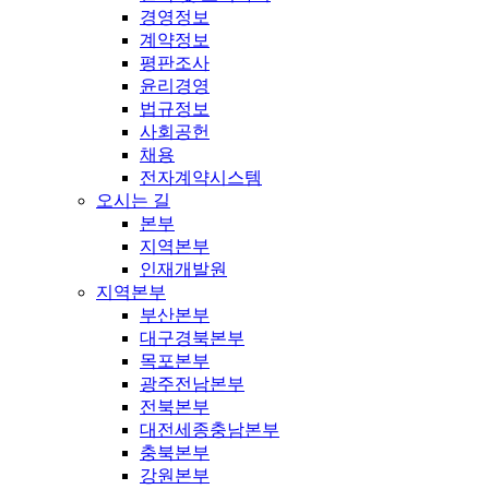
경영정보
계약정보
평판조사
윤리경영
법규정보
사회공헌
채용
전자계약시스템
오시는 길
본부
지역본부
인재개발원
지역본부
부산본부
대구경북본부
목포본부
광주전남본부
전북본부
대전세종충남본부
충북본부
강원본부