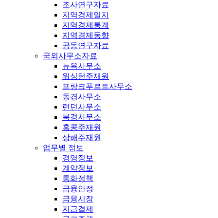
조사연구자료
지역경제일지
지역경제통계
지역경제동향
공동연구자료
국외사무소자료
뉴욕사무소
워싱턴주재원
프랑크푸르트사무소
동경사무소
런던사무소
북경사무소
홍콩주재원
상해주재원
업무별 정보
경영정보
계약정보
통화정책
금융안정
금융시장
지급결제