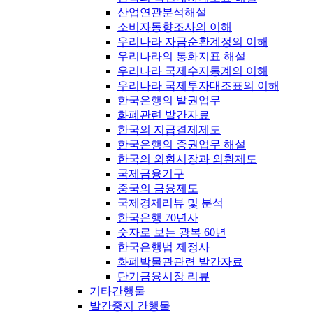
산업연관분석해설
소비자동향조사의 이해
우리나라 자금순환계정의 이해
우리나라의 통화지표 해설
우리나라 국제수지통계의 이해
우리나라 국제투자대조표의 이해
한국은행의 발권업무
화폐관련 발간자료
한국의 지급결제제도
한국은행의 증권업무 해설
한국의 외환시장과 외환제도
국제금융기구
중국의 금융제도
국제경제리뷰 및 분석
한국은행 70년사
숫자로 보는 광복 60년
한국은행법 제정사
화폐박물관관련 발간자료
단기금융시장 리뷰
기타간행물
발간중지 간행물