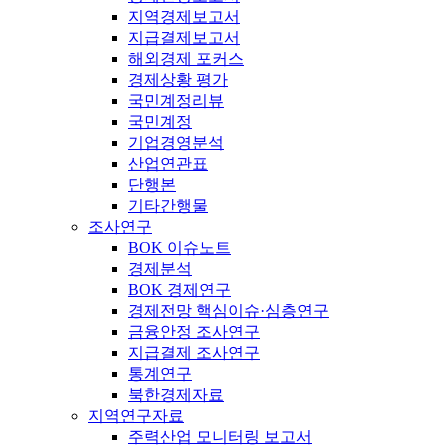
지역경제보고서
지급결제보고서
해외경제 포커스
경제상황 평가
국민계정리뷰
국민계정
기업경영분석
산업연관표
단행본
기타간행물
조사연구
BOK 이슈노트
경제분석
BOK 경제연구
경제전망 핵심이슈·심층연구
금융안정 조사연구
지급결제 조사연구
통계연구
북한경제자료
지역연구자료
주력산업 모니터링 보고서