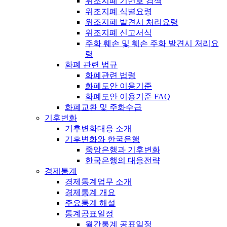
위조지폐 기번호 검색
위조지폐 식별요령
위조지폐 발견시 처리요령
위조지폐 신고서식
주화 훼손 및 훼손 주화 발견시 처리요
령
화폐 관련 법규
화폐관련 법령
화폐도안 이용기준
화폐도안 이용기준 FAQ
화폐교환 및 주화수급
기후변화
기후변화대응 소개
기후변화와 한국은행
중앙은행과 기후변화
한국은행의 대응전략
경제통계
경제통계업무 소개
경제통계 개요
주요통계 해설
통계공표일정
월간통계 공표일정