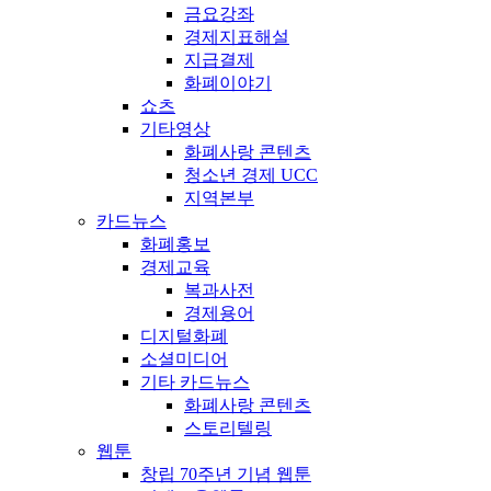
금요강좌
경제지표해설
지급결제
화폐이야기
쇼츠
기타영상
화폐사랑 콘텐츠
청소년 경제 UCC
지역본부
카드뉴스
화폐홍보
경제교육
복과사전
경제용어
디지털화폐
소셜미디어
기타 카드뉴스
화폐사랑 콘텐츠
스토리텔링
웹툰
창립 70주년 기념 웹툰