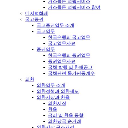
거스름돈 적립서비스
거스름돈 적립서비스 참여
디지털화폐
국고증권
국고증권업무 소개
국고업무
한국은행의 국고업무
국고업무자료
증권업무
한국은행의 증권업무
증권업무자료
국채 발행 및 환매공고
국채관련 물가연동계수
외환
외환업무 소개
외환정책과 외환제도
외환시장과 환율
외환시장
환율
금리 및 환율 동향
외환당국 순거래
외환시장 구조개선