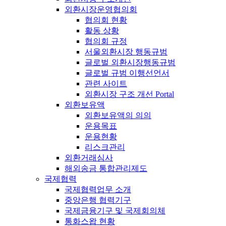
외환시장운영협의회
협의회 현황
활동 상황
협의회 규정
서울외환시장 행동규범
글로벌 외환시장행동규범
글로벌 규범 이행선언서
관련 사이트
외환시장 구조 개선 Portal
외환보유액
외환보유액의 의의
운용목표
운용현황
리스크관리
외환거래심사
해외송금 통합관리제도
국제협력
국제협력업무 소개
중앙은행 협력기구
국제금융기구 및 국제회의체
통화스왑 현황