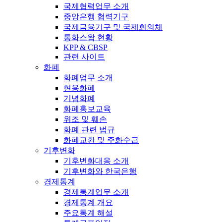
국제협력업무 소개
중앙은행 협력기구
국제금융기구 및 국제회의체
통화스왑 현황
KPP & CBSP
관련 사이트
화폐
화폐업무 소개
현용화폐
기념화폐
화폐홍보교육
위조 및 훼손
화폐 관련 법규
화폐교환 및 주화수급
기후변화
기후변화대응 소개
기후변화와 한국은행
경제통계
경제통계업무 소개
경제통계 개요
주요통계 해설