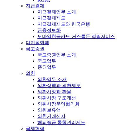
KOFR
지급결제
지급결제업무 소개
지급결제제도
지급결제제도와 한국은행
금융정보화
모바일현금카드·거스름돈 적립서비스
디지털화폐
국고증권
국고증권업무 소개
국고업무
증권업무
외환
외환업무 소개
외환정책과 외환제도
외환시장과 환율
외환시장 구조개선
외환시장운영협의회
외환보유액
외환거래심사
해외송금 통합관리제도
국제협력