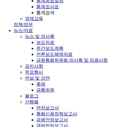
통계공표일정
통계조사표
통계검색
경제교육
정책/업무
뉴스/자료
뉴스 및 의사록
보도자료
주간보도계획
언론보도해명자료
금융통화위원회 의사록 및 의결사항
공지사항
주요행사
연설 및 강연
총재
금통위원
블로그
간행물
연차보고서
통화신용정책보고서
금융안정보고서
경제전망보고서