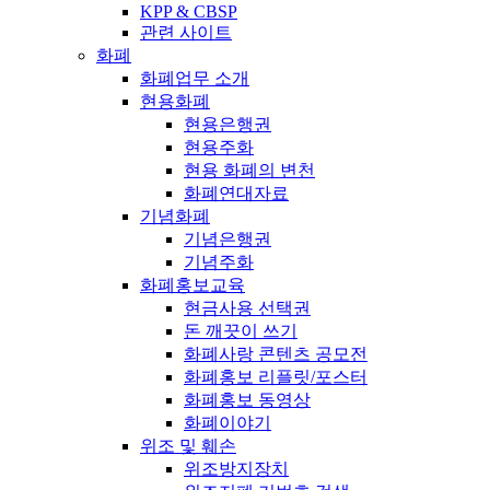
KPP & CBSP
관련 사이트
화폐
화폐업무 소개
현용화폐
현용은행권
현용주화
현용 화폐의 변천
화폐연대자료
기념화폐
기념은행권
기념주화
화폐홍보교육
현금사용 선택권
돈 깨끗이 쓰기
화폐사랑 콘텐츠 공모전
화폐홍보 리플릿/포스터
화폐홍보 동영상
화폐이야기
위조 및 훼손
위조방지장치