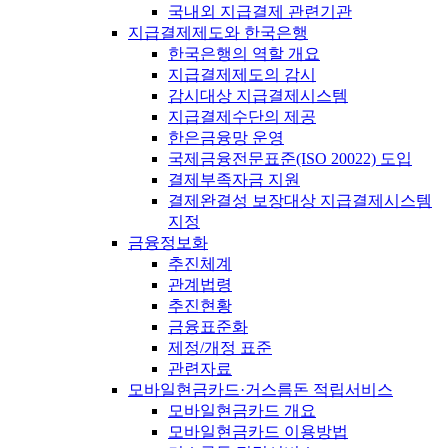
국내외 지급결제 관련기관
지급결제제도와 한국은행
한국은행의 역할 개요
지급결제제도의 감시
감시대상 지급결제시스템
지급결제수단의 제공
한은금융망 운영
국제금융전문표준(ISO 20022) 도입
결제부족자금 지원
결제완결성 보장대상 지급결제시스템
지정
금융정보화
추진체계
관계법령
추진현황
금융표준화
제정/개정 표준
관련자료
모바일현금카드·거스름돈 적립서비스
모바일현금카드 개요
모바일현금카드 이용방법