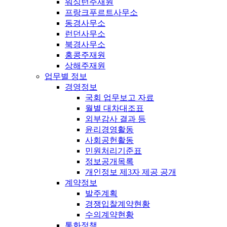
워싱턴주재원
프랑크푸르트사무소
동경사무소
런던사무소
북경사무소
홍콩주재원
상해주재원
업무별 정보
경영정보
국회 업무보고 자료
월별 대차대조표
외부감사 결과 등
윤리경영활동
사회공헌활동
민원처리기준표
정보공개목록
개인정보 제3자 제공 공개
계약정보
발주계획
경쟁입찰계약현황
수의계약현황
통화정책