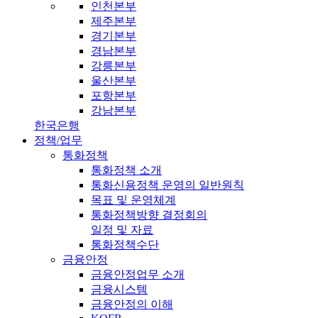
인천본부
제주본부
경기본부
경남본부
강릉본부
울산본부
포항본부
강남본부
한국은행
정책/업무
통화정책
통화정책 소개
통화신용정책 운영의 일반원칙
목표 및 운영체계
통화정책방향 결정회의
일정 및 자료
통화정책수단
금융안정
금융안정업무 소개
금융시스템
금융안정의 이해