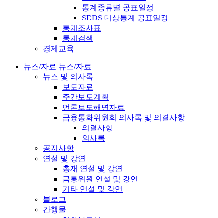
통계종류별 공표일정
SDDS 대상통계 공표일정
통계조사표
통계검색
경제교육
뉴스/자료
뉴스/자료
뉴스 및 의사록
보도자료
주간보도계획
언론보도해명자료
금융통화위원회 의사록 및 의결사항
의결사항
의사록
공지사항
연설 및 강연
총재 연설 및 강연
금통위원 연설 및 강연
기타 연설 및 강연
블로그
간행물