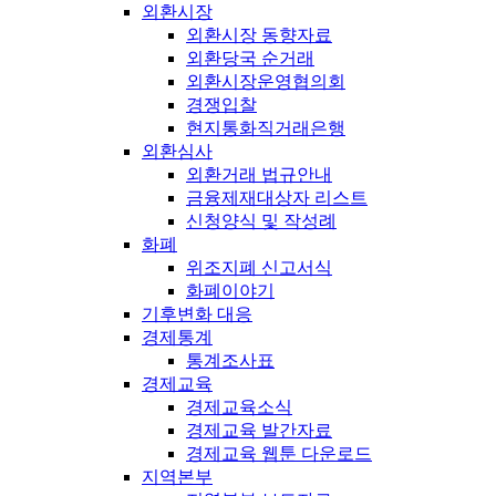
외환시장
외환시장 동향자료
외환당국 순거래
외환시장운영협의회
경쟁입찰
현지통화직거래은행
외환심사
외환거래 법규안내
금융제재대상자 리스트
신청양식 및 작성례
화폐
위조지폐 신고서식
화폐이야기
기후변화 대응
경제통계
통계조사표
경제교육
경제교육소식
경제교육 발간자료
경제교육 웹툰 다운로드
지역본부