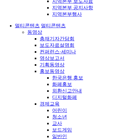
지역본부 보도자료
지역본부 공지사항
지역본부행사
멀티콘텐츠
멀티콘텐츠
동영상
총재기자간담회
보도자료설명회
컨퍼런스·세미나
영상보고서
기획동영상
홍보동영상
한국은행 홍보
화폐홍보
외환신고안내
디지털화폐
경제교육
어린이
청소년
교사
보드게임
일반인