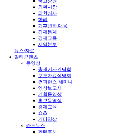
국고증권
외환시장
외환심사
화폐
기후변화 대응
경제통계
경제교육
지역본부
뉴스/자료
멀티콘텐츠
동영상
총재기자간담회
보도자료설명회
컨퍼런스·세미나
영상보고서
기획동영상
홍보동영상
경제교육
쇼츠
기타영상
카드뉴스
화폐홍보