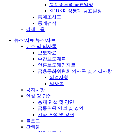
통계종류별 공표일정
SDDS 대상통계 공표일정
통계조사표
통계검색
경제교육
뉴스/자료
뉴스/자료
뉴스 및 의사록
보도자료
주간보도계획
언론보도해명자료
금융통화위원회 의사록 및 의결사항
의결사항
의사록
공지사항
연설 및 강연
총재 연설 및 강연
금통위원 연설 및 강연
기타 연설 및 강연
블로그
간행물