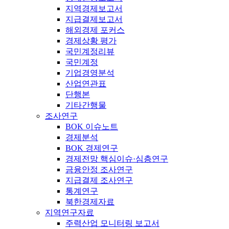
지역경제보고서
지급결제보고서
해외경제 포커스
경제상황 평가
국민계정리뷰
국민계정
기업경영분석
산업연관표
단행본
기타간행물
조사연구
BOK 이슈노트
경제분석
BOK 경제연구
경제전망 핵심이슈·심층연구
금융안정 조사연구
지급결제 조사연구
통계연구
북한경제자료
지역연구자료
주력산업 모니터링 보고서