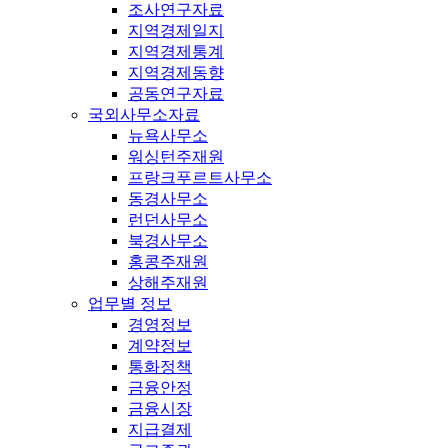
조사연구자료
지역경제일지
지역경제통계
지역경제동향
공동연구자료
국외사무소자료
뉴욕사무소
워싱턴주재원
프랑크푸르트사무소
동경사무소
런던사무소
북경사무소
홍콩주재원
상해주재원
업무별 정보
경영정보
계약정보
통화정책
금융안정
금융시장
지급결제