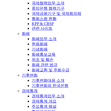
국제협력업무 소개
중앙은행 협력기구
국제금융기구 및 국제회의체
통화스왑 현황
KPP & CBSP
관련 사이트
화폐
화폐업무 소개
현용화폐
기념화폐
화폐홍보교육
위조 및 훼손
화폐 관련 법규
화폐교환 및 주화수급
기후변화
기후변화대응 소개
기후변화와 한국은행
경제통계
경제통계업무 소개
경제통계 개요
주요통계 해설