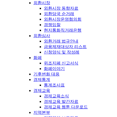
외환시장
외환시장 동향자료
외환당국 순거래
외환시장운영협의회
경쟁입찰
현지통화직거래은행
외환심사
외환거래 법규안내
금융제재대상자 리스트
신청양식 및 작성례
화폐
위조지폐 신고서식
화폐이야기
기후변화 대응
경제통계
통계조사표
경제교육
경제교육소식
경제교육 발간자료
경제교육 웹툰 다운로드
지역본부