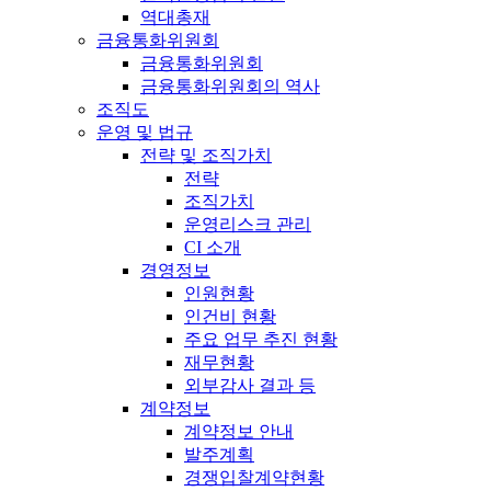
역대총재
금융통화위원회
금융통화위원회
금융통화위원회의 역사
조직도
운영 및 법규
전략 및 조직가치
전략
조직가치
운영리스크 관리
CI 소개
경영정보
인원현황
인건비 현황
주요 업무 추진 현황
재무현황
외부감사 결과 등
계약정보
계약정보 안내
발주계획
경쟁입찰계약현황