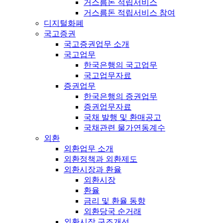
거스름돈 적립서비스
거스름돈 적립서비스 참여
디지털화폐
국고증권
국고증권업무 소개
국고업무
한국은행의 국고업무
국고업무자료
증권업무
한국은행의 증권업무
증권업무자료
국채 발행 및 환매공고
국채관련 물가연동계수
외환
외환업무 소개
외환정책과 외환제도
외환시장과 환율
외환시장
환율
금리 및 환율 동향
외환당국 순거래
외환시장 구조개선