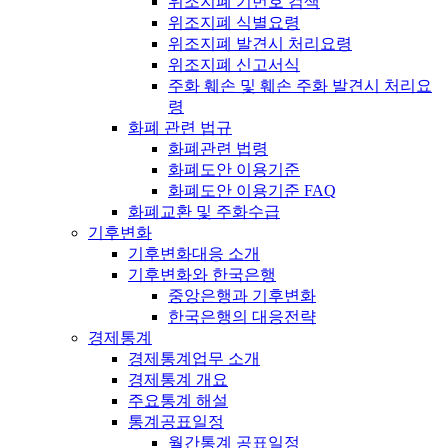
위조지폐 기번호 검색
위조지폐 식별요령
위조지폐 발견시 처리요령
위조지폐 신고서식
주화 훼손 및 훼손 주화 발견시 처리요
령
화폐 관련 법규
화폐관련 법령
화폐도안 이용기준
화폐도안 이용기준 FAQ
화폐교환 및 주화수급
기후변화
기후변화대응 소개
기후변화와 한국은행
중앙은행과 기후변화
한국은행의 대응전략
경제통계
경제통계업무 소개
경제통계 개요
주요통계 해설
통계공표일정
월간통계 공표일정