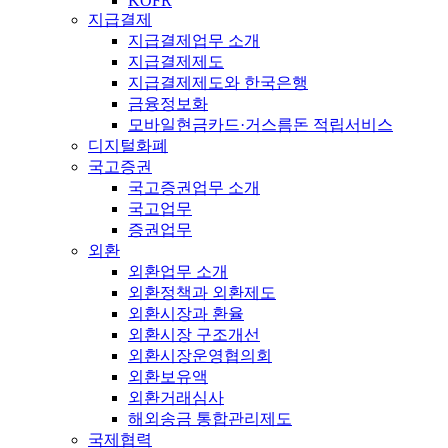
KOFR
지급결제
지급결제업무 소개
지급결제제도
지급결제제도와 한국은행
금융정보화
모바일현금카드·거스름돈 적립서비스
디지털화폐
국고증권
국고증권업무 소개
국고업무
증권업무
외환
외환업무 소개
외환정책과 외환제도
외환시장과 환율
외환시장 구조개선
외환시장운영협의회
외환보유액
외환거래심사
해외송금 통합관리제도
국제협력