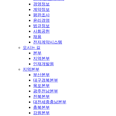
경영정보
계약정보
평판조사
윤리경영
법규정보
사회공헌
채용
전자계약시스템
오시는 길
본부
지역본부
인재개발원
지역본부
부산본부
대구경북본부
목포본부
광주전남본부
전북본부
대전세종충남본부
충북본부
강원본부