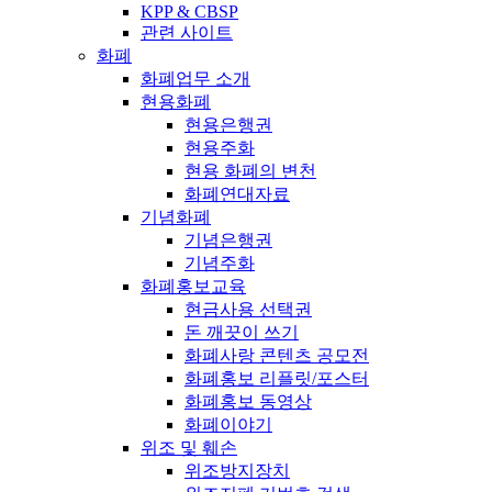
KPP & CBSP
관련 사이트
화폐
화폐업무 소개
현용화폐
현용은행권
현용주화
현용 화폐의 변천
화폐연대자료
기념화폐
기념은행권
기념주화
화폐홍보교육
현금사용 선택권
돈 깨끗이 쓰기
화폐사랑 콘텐츠 공모전
화폐홍보 리플릿/포스터
화폐홍보 동영상
화폐이야기
위조 및 훼손
위조방지장치