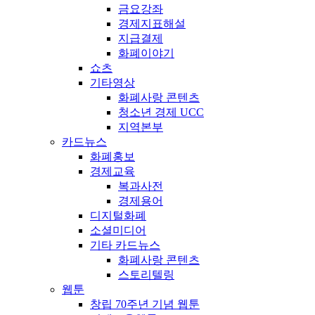
금요강좌
경제지표해설
지급결제
화폐이야기
쇼츠
기타영상
화폐사랑 콘텐츠
청소년 경제 UCC
지역본부
카드뉴스
화폐홍보
경제교육
복과사전
경제용어
디지털화폐
소셜미디어
기타 카드뉴스
화폐사랑 콘텐츠
스토리텔링
웹툰
창립 70주년 기념 웹툰