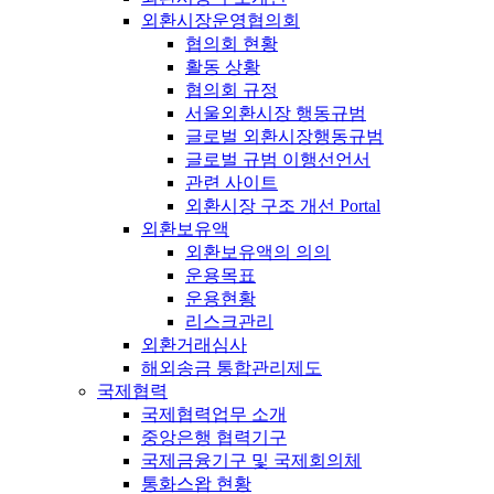
외환시장운영협의회
협의회 현황
활동 상황
협의회 규정
서울외환시장 행동규범
글로벌 외환시장행동규범
글로벌 규범 이행선언서
관련 사이트
외환시장 구조 개선 Portal
외환보유액
외환보유액의 의의
운용목표
운용현황
리스크관리
외환거래심사
해외송금 통합관리제도
국제협력
국제협력업무 소개
중앙은행 협력기구
국제금융기구 및 국제회의체
통화스왑 현황