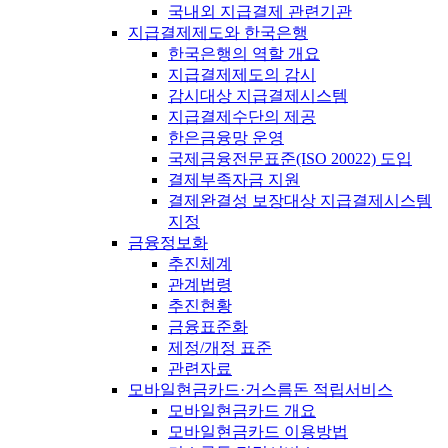
국내외 지급결제 관련기관
지급결제제도와 한국은행
한국은행의 역할 개요
지급결제제도의 감시
감시대상 지급결제시스템
지급결제수단의 제공
한은금융망 운영
국제금융전문표준(ISO 20022) 도입
결제부족자금 지원
결제완결성 보장대상 지급결제시스템
지정
금융정보화
추진체계
관계법령
추진현황
금융표준화
제정/개정 표준
관련자료
모바일현금카드·거스름돈 적립서비스
모바일현금카드 개요
모바일현금카드 이용방법