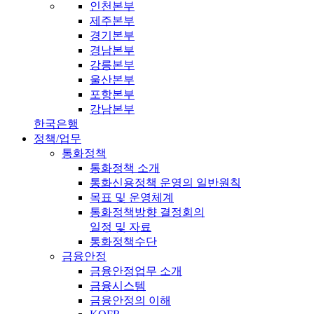
인천본부
제주본부
경기본부
경남본부
강릉본부
울산본부
포항본부
강남본부
한국은행
정책/업무
통화정책
통화정책 소개
통화신용정책 운영의 일반원칙
목표 및 운영체계
통화정책방향 결정회의
일정 및 자료
통화정책수단
금융안정
금융안정업무 소개
금융시스템
금융안정의 이해