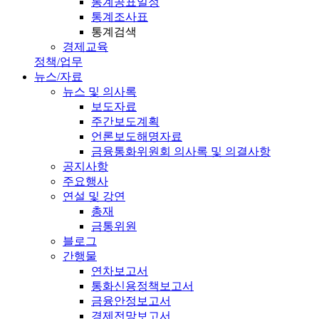
통계공표일정
통계조사표
통계검색
경제교육
정책/업무
뉴스/자료
뉴스 및 의사록
보도자료
주간보도계획
언론보도해명자료
금융통화위원회 의사록 및 의결사항
공지사항
주요행사
연설 및 강연
총재
금통위원
블로그
간행물
연차보고서
통화신용정책보고서
금융안정보고서
경제전망보고서