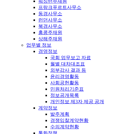
워싱턴주재원
프랑크푸르트사무소
동경사무소
런던사무소
북경사무소
홍콩주재원
상해주재원
업무별 정보
경영정보
국회 업무보고 자료
월별 대차대조표
외부감사 결과 등
윤리경영활동
사회공헌활동
민원처리기준표
정보공개목록
개인정보 제3자 제공 공개
계약정보
발주계획
경쟁입찰계약현황
수의계약현황
통화정책