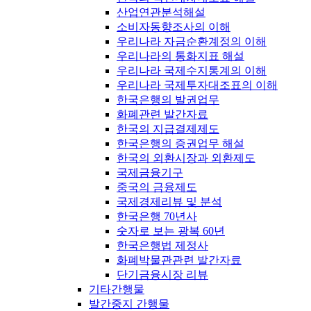
산업연관분석해설
소비자동향조사의 이해
우리나라 자금순환계정의 이해
우리나라의 통화지표 해설
우리나라 국제수지통계의 이해
우리나라 국제투자대조표의 이해
한국은행의 발권업무
화폐관련 발간자료
한국의 지급결제제도
한국은행의 증권업무 해설
한국의 외환시장과 외환제도
국제금융기구
중국의 금융제도
국제경제리뷰 및 분석
한국은행 70년사
숫자로 보는 광복 60년
한국은행법 제정사
화폐박물관관련 발간자료
단기금융시장 리뷰
기타간행물
발간중지 간행물