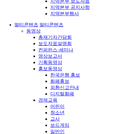
지역본부 보도자료
지역본부 공지사항
지역본부행사
멀티콘텐츠
멀티콘텐츠
동영상
총재기자간담회
보도자료설명회
컨퍼런스·세미나
영상보고서
기획동영상
홍보동영상
한국은행 홍보
화폐홍보
외환신고안내
디지털화폐
경제교육
어린이
청소년
교사
보드게임
일반인