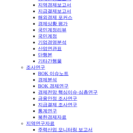
지역경제보고서
지급결제보고서
해외경제 포커스
경제상황 평가
국민계정리뷰
국민계정
기업경영분석
산업연관표
단행본
기타간행물
조사연구
BOK 이슈노트
경제분석
BOK 경제연구
경제전망 핵심이슈·심층연구
금융안정 조사연구
지급결제 조사연구
통계연구
북한경제자료
지역연구자료
주력산업 모니터링 보고서