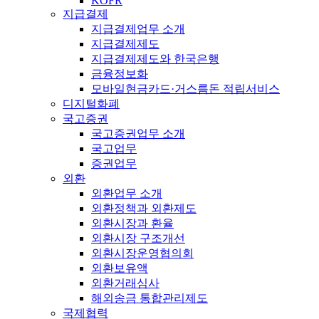
KOFR
지급결제
지급결제업무 소개
지급결제제도
지급결제제도와 한국은행
금융정보화
모바일현금카드·거스름돈 적립서비스
디지털화폐
국고증권
국고증권업무 소개
국고업무
증권업무
외환
외환업무 소개
외환정책과 외환제도
외환시장과 환율
외환시장 구조개선
외환시장운영협의회
외환보유액
외환거래심사
해외송금 통합관리제도
국제협력