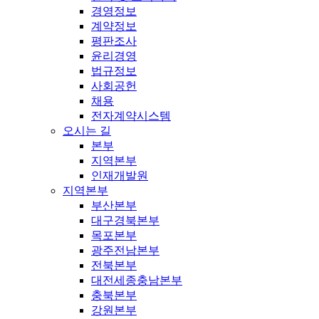
경영정보
계약정보
평판조사
윤리경영
법규정보
사회공헌
채용
전자계약시스템
오시는 길
본부
지역본부
인재개발원
지역본부
부산본부
대구경북본부
목포본부
광주전남본부
전북본부
대전세종충남본부
충북본부
강원본부