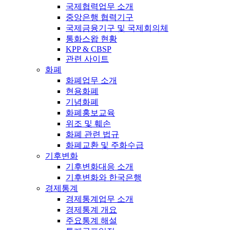
국제협력업무 소개
중앙은행 협력기구
국제금융기구 및 국제회의체
통화스왑 현황
KPP & CBSP
관련 사이트
화폐
화폐업무 소개
현용화폐
기념화폐
화폐홍보교육
위조 및 훼손
화폐 관련 법규
화폐교환 및 주화수급
기후변화
기후변화대응 소개
기후변화와 한국은행
경제통계
경제통계업무 소개
경제통계 개요
주요통계 해설