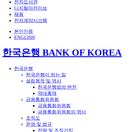
전자도서관
디지털아카이브
채용
전자계약시스템
본인인증
ENGLISH
한국은행 BANK OF KOREA
한국은행
한국은행이 하는 일
설립목적 및 역사
한국은행법의 변천
역대총재
금융통화위원회
금융통화위원회
금융통화위원회의 역사
조직도
운영 및 법규
전략 및 조직가치