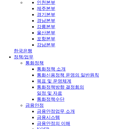
인천본부
제주본부
경기본부
경남본부
강릉본부
울산본부
포항본부
강남본부
한국은행
정책/업무
통화정책
통화정책 소개
통화신용정책 운영의 일반원칙
목표 및 운영체계
통화정책방향 결정회의
일정 및 자료
통화정책수단
금융안정
금융안정업무 소개
금융시스템
금융안정의 이해