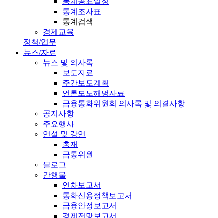
통계공표일정
통계조사표
통계검색
경제교육
정책/업무
뉴스/자료
뉴스 및 의사록
보도자료
주간보도계획
언론보도해명자료
금융통화위원회 의사록 및 의결사항
공지사항
주요행사
연설 및 강연
총재
금통위원
블로그
간행물
연차보고서
통화신용정책보고서
금융안정보고서
경제전망보고서