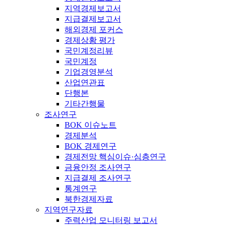
지역경제보고서
지급결제보고서
해외경제 포커스
경제상황 평가
국민계정리뷰
국민계정
기업경영분석
산업연관표
단행본
기타간행물
조사연구
BOK 이슈노트
경제분석
BOK 경제연구
경제전망 핵심이슈·심층연구
금융안정 조사연구
지급결제 조사연구
통계연구
북한경제자료
지역연구자료
주력산업 모니터링 보고서