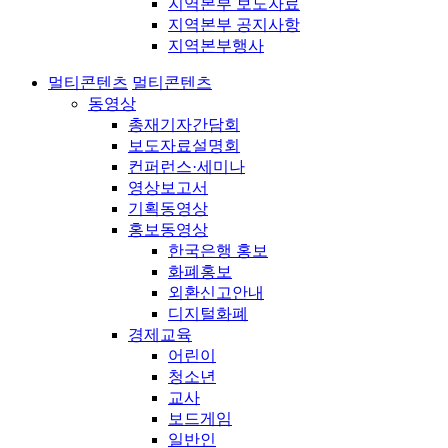
지역본부 보도자료
지역본부 공지사항
지역본부행사
멀티콘텐츠
멀티콘텐츠
동영상
총재기자간담회
보도자료설명회
컨퍼런스·세미나
영상보고서
기획동영상
홍보동영상
한국은행 홍보
화폐홍보
외환신고안내
디지털화폐
경제교육
어린이
청소년
교사
보드게임
일반인