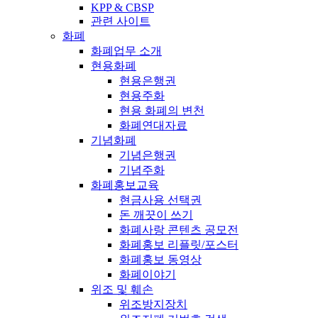
KPP & CBSP
관련 사이트
화폐
화폐업무 소개
현용화폐
현용은행권
현용주화
현용 화폐의 변천
화폐연대자료
기념화폐
기념은행권
기념주화
화폐홍보교육
현금사용 선택권
돈 깨끗이 쓰기
화폐사랑 콘텐츠 공모전
화폐홍보 리플릿/포스터
화폐홍보 동영상
화폐이야기
위조 및 훼손
위조방지장치