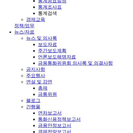
통계공표일정
통계조사표
통계검색
경제교육
정책/업무
뉴스/자료
뉴스 및 의사록
보도자료
주간보도계획
언론보도해명자료
금융통화위원회 의사록 및 의결사항
공지사항
주요행사
연설 및 강연
총재
금통위원
블로그
간행물
연차보고서
통화신용정책보고서
금융안정보고서
경제전망보고서