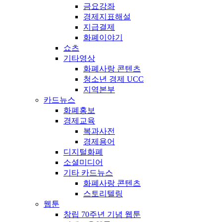
금요강좌
경제지표해설
지급결제
화폐이야기
쇼츠
기타영상
화폐사랑 콘텐츠
청소년 경제 UCC
지역본부
카드뉴스
화폐홍보
경제교육
복과사전
경제용어
디지털화폐
소셜미디어
기타 카드뉴스
화폐사랑 콘텐츠
스토리텔링
웹툰
창립 70주년 기념 웹툰