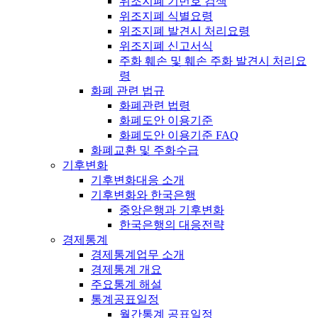
위조지폐 기번호 검색
위조지폐 식별요령
위조지폐 발견시 처리요령
위조지폐 신고서식
주화 훼손 및 훼손 주화 발견시 처리요
령
화폐 관련 법규
화폐관련 법령
화폐도안 이용기준
화폐도안 이용기준 FAQ
화폐교환 및 주화수급
기후변화
기후변화대응 소개
기후변화와 한국은행
중앙은행과 기후변화
한국은행의 대응전략
경제통계
경제통계업무 소개
경제통계 개요
주요통계 해설
통계공표일정
월간통계 공표일정