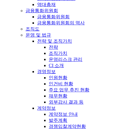
역대총재
금융통화위원회
금융통화위원회
금융통화위원회의 역사
조직도
운영 및 법규
전략 및 조직가치
전략
조직가치
운영리스크 관리
CI 소개
경영정보
인원현황
인건비 현황
주요 업무 추진 현황
재무현황
외부감사 결과 등
계약정보
계약정보 안내
발주계획
경쟁입찰계약현황