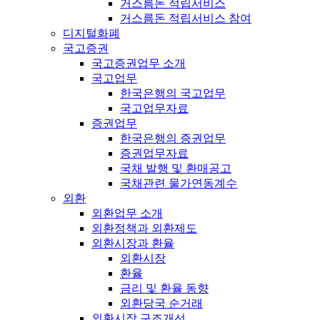
거스름돈 적립서비스
거스름돈 적립서비스 참여
디지털화폐
국고증권
국고증권업무 소개
국고업무
한국은행의 국고업무
국고업무자료
증권업무
한국은행의 증권업무
증권업무자료
국채 발행 및 환매공고
국채관련 물가연동계수
외환
외환업무 소개
외환정책과 외환제도
외환시장과 환율
외환시장
환율
금리 및 환율 동향
외환당국 순거래
외환시장 구조개선