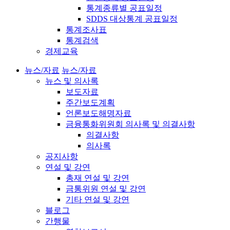
통계종류별 공표일정
SDDS 대상통계 공표일정
통계조사표
통계검색
경제교육
뉴스/자료
뉴스/자료
뉴스 및 의사록
보도자료
주간보도계획
언론보도해명자료
금융통화위원회 의사록 및 의결사항
의결사항
의사록
공지사항
연설 및 강연
총재 연설 및 강연
금통위원 연설 및 강연
기타 연설 및 강연
블로그
간행물