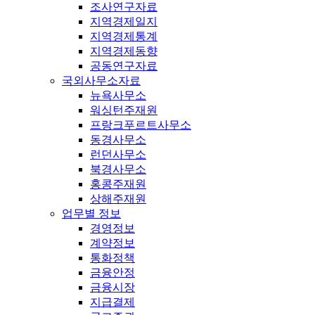
조사연구자료
지역경제일지
지역경제통계
지역경제동향
공동연구자료
국외사무소자료
뉴욕사무소
워싱턴주재원
프랑크푸르트사무소
동경사무소
런던사무소
북경사무소
홍콩주재원
상해주재원
업무별 정보
경영정보
계약정보
통화정책
금융안정
금융시장
지급결제