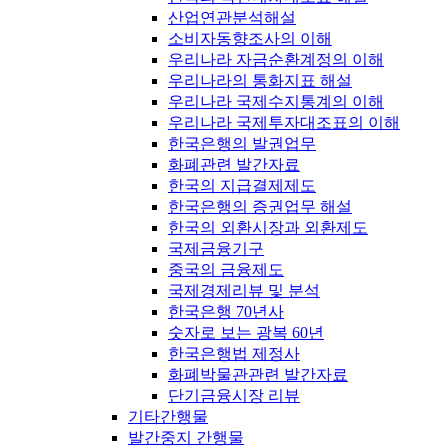
산업연관분석해설
소비자동향조사의 이해
우리나라 자금순환계정의 이해
우리나라의 통화지표 해설
우리나라 국제수지통계의 이해
우리나라 국제투자대조표의 이해
한국은행의 발권업무
화폐관련 발간자료
한국의 지급결제제도
한국은행의 증권업무 해설
한국의 외환시장과 외환제도
국제금융기구
중국의 금융제도
국제경제리뷰 및 분석
한국은행 70년사
숫자로 보는 광복 60년
한국은행법 제정사
화폐박물관관련 발간자료
단기금융시장 리뷰
기타간행물
발간중지 간행물