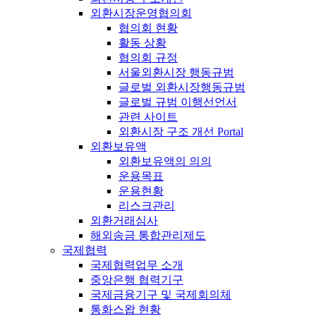
외환시장운영협의회
협의회 현황
활동 상황
협의회 규정
서울외환시장 행동규범
글로벌 외환시장행동규범
글로벌 규범 이행선언서
관련 사이트
외환시장 구조 개선 Portal
외환보유액
외환보유액의 의의
운용목표
운용현황
리스크관리
외환거래심사
해외송금 통합관리제도
국제협력
국제협력업무 소개
중앙은행 협력기구
국제금융기구 및 국제회의체
통화스왑 현황