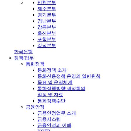
인천본부
제주본부
경기본부
경남본부
강릉본부
울산본부
포항본부
강남본부
한국은행
정책/업무
통화정책
통화정책 소개
통화신용정책 운영의 일반원칙
목표 및 운영체계
통화정책방향 결정회의
일정 및 자료
통화정책수단
금융안정
금융안정업무 소개
금융시스템
금융안정의 이해