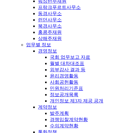
워싱턴주재원
프랑크푸르트사무소
동경사무소
런던사무소
북경사무소
홍콩주재원
상해주재원
업무별 정보
경영정보
국회 업무보고 자료
월별 대차대조표
외부감사 결과 등
윤리경영활동
사회공헌활동
민원처리기준표
정보공개목록
개인정보 제3자 제공 공개
계약정보
발주계획
경쟁입찰계약현황
수의계약현황
통화정책