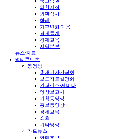
국고증권
외환시장
외환심사
화폐
기후변화 대응
경제통계
경제교육
지역본부
뉴스/자료
멀티콘텐츠
동영상
총재기자간담회
보도자료설명회
컨퍼런스·세미나
영상보고서
기획동영상
홍보동영상
경제교육
쇼츠
기타영상
카드뉴스
화폐홍보