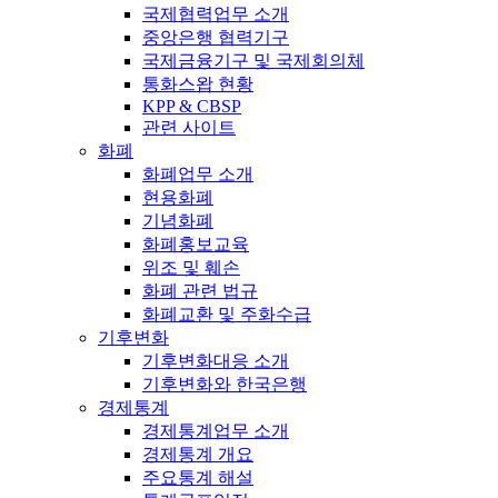
국제협력업무 소개
중앙은행 협력기구
국제금융기구 및 국제회의체
통화스왑 현황
KPP & CBSP
관련 사이트
화폐
화폐업무 소개
현용화폐
기념화폐
화폐홍보교육
위조 및 훼손
화폐 관련 법규
화폐교환 및 주화수급
기후변화
기후변화대응 소개
기후변화와 한국은행
경제통계
경제통계업무 소개
경제통계 개요
주요통계 해설