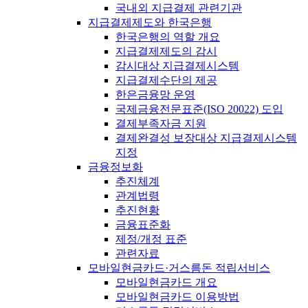
국내외 지급결제 관련기관
지급결제제도와 한국은행
한국은행의 역할 개요
지급결제제도의 감시
감시대상 지급결제시스템
지급결제수단의 제공
한은금융망 운영
국제금융전문표준(ISO 20022) 도입
결제부족자금 지원
결제완결성 보장대상 지급결제시스템
지정
금융정보화
추진체계
관계법령
추진현황
금융표준화
제정/개정 표준
관련자료
모바일현금카드·거스름돈 적립서비스
모바일현금카드 개요
모바일현금카드 이용방법