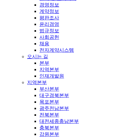
경영정보
계약정보
평판조사
윤리경영
법규정보
사회공헌
채용
전자계약시스템
오시는 길
본부
지역본부
인재개발원
지역본부
부산본부
대구경북본부
목포본부
광주전남본부
전북본부
대전세종충남본부
충북본부
강원본부