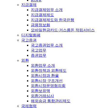
KOFR
지급결제
지급결제업무 소개
지급결제제도
지급결제제도와 한국은행
금융정보화
모바일현금카드·거스름돈 적립서비스
디지털화폐
국고증권
국고증권업무 소개
국고업무
증권업무
외환
외환업무 소개
외환정책과 외환제도
외환시장과 환율
외환시장 구조개선
외환시장운영협의회
외환보유액
외환거래심사
해외송금 통합관리제도
국제협력