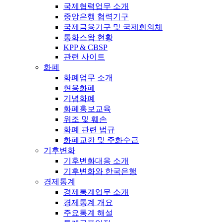
국제협력업무 소개
중앙은행 협력기구
국제금융기구 및 국제회의체
통화스왑 현황
KPP & CBSP
관련 사이트
화폐
화폐업무 소개
현용화폐
기념화폐
화폐홍보교육
위조 및 훼손
화폐 관련 법규
화폐교환 및 주화수급
기후변화
기후변화대응 소개
기후변화와 한국은행
경제통계
경제통계업무 소개
경제통계 개요
주요통계 해설