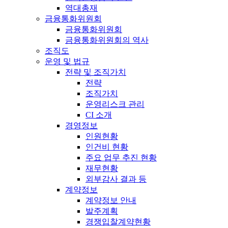
역대총재
금융통화위원회
금융통화위원회
금융통화위원회의 역사
조직도
운영 및 법규
전략 및 조직가치
전략
조직가치
운영리스크 관리
CI 소개
경영정보
인원현황
인건비 현황
주요 업무 추진 현황
재무현황
외부감사 결과 등
계약정보
계약정보 안내
발주계획
경쟁입찰계약현황