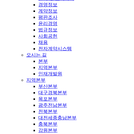
경영정보
계약정보
평판조사
윤리경영
법규정보
사회공헌
채용
전자계약시스템
오시는 길
본부
지역본부
인재개발원
지역본부
부산본부
대구경북본부
목포본부
광주전남본부
전북본부
대전세종충남본부
충북본부
강원본부