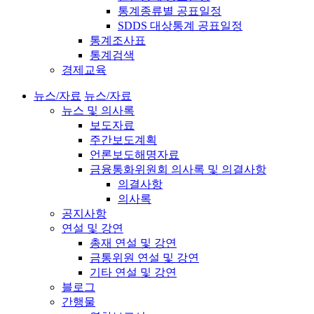
통계종류별 공표일정
SDDS 대상통계 공표일정
통계조사표
통계검색
경제교육
뉴스/자료
뉴스/자료
뉴스 및 의사록
보도자료
주간보도계획
언론보도해명자료
금융통화위원회 의사록 및 의결사항
의결사항
의사록
공지사항
연설 및 강연
총재 연설 및 강연
금통위원 연설 및 강연
기타 연설 및 강연
블로그
간행물