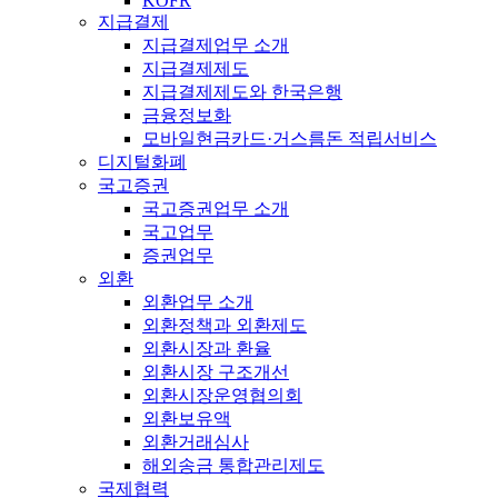
KOFR
지급결제
지급결제업무 소개
지급결제제도
지급결제제도와 한국은행
금융정보화
모바일현금카드·거스름돈 적립서비스
디지털화폐
국고증권
국고증권업무 소개
국고업무
증권업무
외환
외환업무 소개
외환정책과 외환제도
외환시장과 환율
외환시장 구조개선
외환시장운영협의회
외환보유액
외환거래심사
해외송금 통합관리제도
국제협력