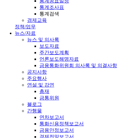
통계공표일정
통계조사표
통계검색
경제교육
정책/업무
뉴스/자료
뉴스 및 의사록
보도자료
주간보도계획
언론보도해명자료
금융통화위원회 의사록 및 의결사항
공지사항
주요행사
연설 및 강연
총재
금통위원
블로그
간행물
연차보고서
통화신용정책보고서
금융안정보고서
경제전망보고서