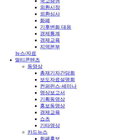
국고증권
외환시장
외환심사
화폐
기후변화 대응
경제통계
경제교육
지역본부
뉴스/자료
멀티콘텐츠
동영상
총재기자간담회
보도자료설명회
컨퍼런스·세미나
영상보고서
기획동영상
홍보동영상
경제교육
쇼츠
기타영상
카드뉴스
화폐홍보