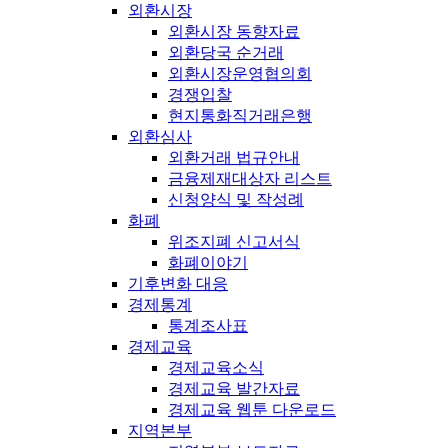
외환시장
외환시장 동향자료
외환당국 순거래
외환시장운영협의회
경쟁입찰
현지통화직거래은행
외환심사
외환거래 법규안내
금융제재대상자 리스트
신청양식 및 작성례
화폐
위조지폐 신고서식
화폐이야기
기후변화 대응
경제통계
통계조사표
경제교육
경제교육소식
경제교육 발간자료
경제교육 웹툰 다운로드
지역본부