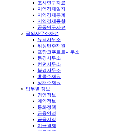
조사연구자료
지역경제일지
지역경제통계
지역경제동향
공동연구자료
국외사무소자료
뉴욕사무소
워싱턴주재원
프랑크푸르트사무소
동경사무소
런던사무소
북경사무소
홍콩주재원
상해주재원
업무별 정보
경영정보
계약정보
통화정책
금융안정
금융시장
지급결제