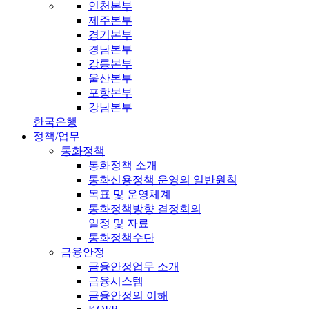
인천본부
제주본부
경기본부
경남본부
강릉본부
울산본부
포항본부
강남본부
한국은행
정책/업무
통화정책
통화정책 소개
통화신용정책 운영의 일반원칙
목표 및 운영체계
통화정책방향 결정회의
일정 및 자료
통화정책수단
금융안정
금융안정업무 소개
금융시스템
금융안정의 이해