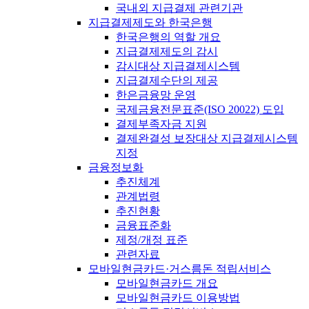
국내외 지급결제 관련기관
지급결제제도와 한국은행
한국은행의 역할 개요
지급결제제도의 감시
감시대상 지급결제시스템
지급결제수단의 제공
한은금융망 운영
국제금융전문표준(ISO 20022) 도입
결제부족자금 지원
결제완결성 보장대상 지급결제시스템
지정
금융정보화
추진체계
관계법령
추진현황
금융표준화
제정/개정 표준
관련자료
모바일현금카드·거스름돈 적립서비스
모바일현금카드 개요
모바일현금카드 이용방법