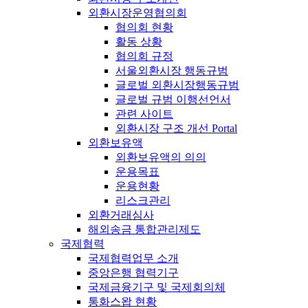
외환시장운영협의회
협의회 현황
활동 상황
협의회 규정
서울외환시장 행동규범
글로벌 외환시장행동규범
글로벌 규범 이행선언서
관련 사이트
외환시장 구조 개선 Portal
외환보유액
외환보유액의 의의
운용목표
운용현황
리스크관리
외환거래심사
해외송금 통합관리제도
국제협력
국제협력업무 소개
중앙은행 협력기구
국제금융기구 및 국제회의체
통화스왑 현황