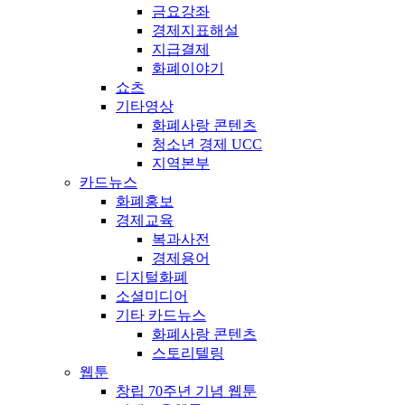
금요강좌
경제지표해설
지급결제
화폐이야기
쇼츠
기타영상
화폐사랑 콘텐츠
청소년 경제 UCC
지역본부
카드뉴스
화폐홍보
경제교육
복과사전
경제용어
디지털화폐
소셜미디어
기타 카드뉴스
화폐사랑 콘텐츠
스토리텔링
웹툰
창립 70주년 기념 웹툰