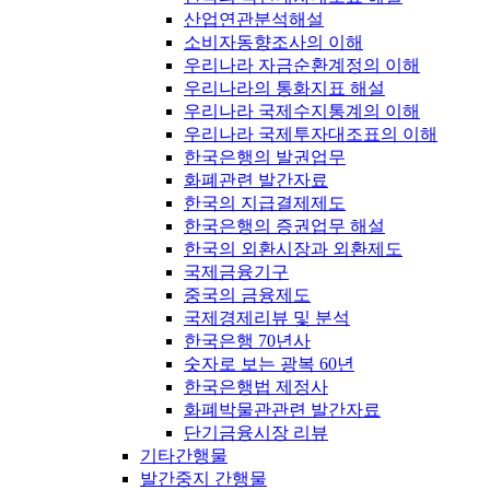
산업연관분석해설
소비자동향조사의 이해
우리나라 자금순환계정의 이해
우리나라의 통화지표 해설
우리나라 국제수지통계의 이해
우리나라 국제투자대조표의 이해
한국은행의 발권업무
화폐관련 발간자료
한국의 지급결제제도
한국은행의 증권업무 해설
한국의 외환시장과 외환제도
국제금융기구
중국의 금융제도
국제경제리뷰 및 분석
한국은행 70년사
숫자로 보는 광복 60년
한국은행법 제정사
화폐박물관관련 발간자료
단기금융시장 리뷰
기타간행물
발간중지 간행물