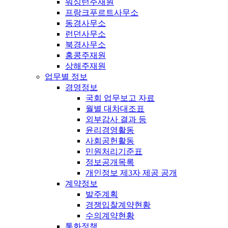
워싱턴주재원
프랑크푸르트사무소
동경사무소
런던사무소
북경사무소
홍콩주재원
상해주재원
업무별 정보
경영정보
국회 업무보고 자료
월별 대차대조표
외부감사 결과 등
윤리경영활동
사회공헌활동
민원처리기준표
정보공개목록
개인정보 제3자 제공 공개
계약정보
발주계획
경쟁입찰계약현황
수의계약현황
통화정책