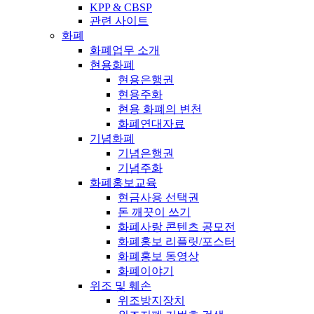
KPP & CBSP
관련 사이트
화폐
화폐업무 소개
현용화폐
현용은행권
현용주화
현용 화폐의 변천
화폐연대자료
기념화폐
기념은행권
기념주화
화폐홍보교육
현금사용 선택권
돈 깨끗이 쓰기
화폐사랑 콘텐츠 공모전
화폐홍보 리플릿/포스터
화폐홍보 동영상
화폐이야기
위조 및 훼손
위조방지장치