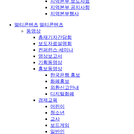
지역본부 보도자료
지역본부 공지사항
지역본부행사
멀티콘텐츠
멀티콘텐츠
동영상
총재기자간담회
보도자료설명회
컨퍼런스·세미나
영상보고서
기획동영상
홍보동영상
한국은행 홍보
화폐홍보
외환신고안내
디지털화폐
경제교육
어린이
청소년
교사
보드게임
일반인