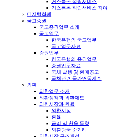
거스름돈 적립서비스
거스름돈 적립서비스 참여
디지털화폐
국고증권
국고증권업무 소개
국고업무
한국은행의 국고업무
국고업무자료
증권업무
한국은행의 증권업무
증권업무자료
국채 발행 및 환매공고
국채관련 물가연동계수
외환
외환업무 소개
외환정책과 외환제도
외환시장과 환율
외환시장
환율
금리 및 환율 동향
외환당국 순거래
외환시장 구조개선