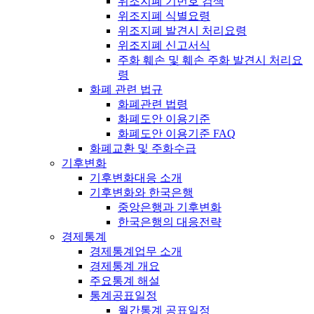
위조지폐 기번호 검색
위조지폐 식별요령
위조지폐 발견시 처리요령
위조지폐 신고서식
주화 훼손 및 훼손 주화 발견시 처리요
령
화폐 관련 법규
화폐관련 법령
화폐도안 이용기준
화폐도안 이용기준 FAQ
화폐교환 및 주화수급
기후변화
기후변화대응 소개
기후변화와 한국은행
중앙은행과 기후변화
한국은행의 대응전략
경제통계
경제통계업무 소개
경제통계 개요
주요통계 해설
통계공표일정
월간통계 공표일정