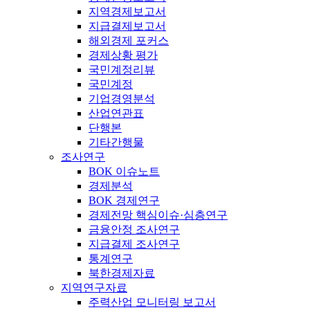
지역경제보고서
지급결제보고서
해외경제 포커스
경제상황 평가
국민계정리뷰
국민계정
기업경영분석
산업연관표
단행본
기타간행물
조사연구
BOK 이슈노트
경제분석
BOK 경제연구
경제전망 핵심이슈·심층연구
금융안정 조사연구
지급결제 조사연구
통계연구
북한경제자료
지역연구자료
주력산업 모니터링 보고서