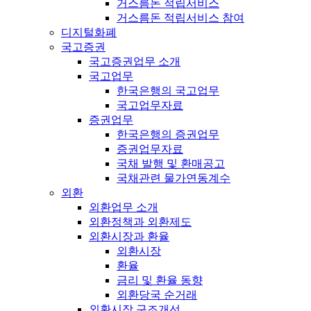
거스름돈 적립서비스
거스름돈 적립서비스 참여
디지털화폐
국고증권
국고증권업무 소개
국고업무
한국은행의 국고업무
국고업무자료
증권업무
한국은행의 증권업무
증권업무자료
국채 발행 및 환매공고
국채관련 물가연동계수
외환
외환업무 소개
외환정책과 외환제도
외환시장과 환율
외환시장
환율
금리 및 환율 동향
외환당국 순거래
외환시장 구조개선