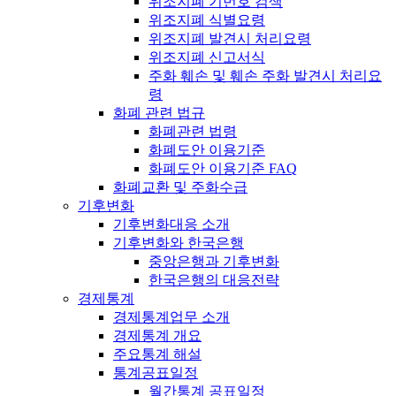
위조지폐 기번호 검색
위조지폐 식별요령
위조지폐 발견시 처리요령
위조지폐 신고서식
주화 훼손 및 훼손 주화 발견시 처리요
령
화폐 관련 법규
화폐관련 법령
화폐도안 이용기준
화폐도안 이용기준 FAQ
화폐교환 및 주화수급
기후변화
기후변화대응 소개
기후변화와 한국은행
중앙은행과 기후변화
한국은행의 대응전략
경제통계
경제통계업무 소개
경제통계 개요
주요통계 해설
통계공표일정
월간통계 공표일정