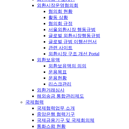
외환시장운영협의회
협의회 현황
활동 상황
협의회 규정
서울외환시장 행동규범
글로벌 외환시장행동규범
글로벌 규범 이행선언서
관련 사이트
외환시장 구조 개선 Portal
외환보유액
외환보유액의 의의
운용목표
운용현황
리스크관리
외환거래심사
해외송금 통합관리제도
국제협력
국제협력업무 소개
중앙은행 협력기구
국제금융기구 및 국제회의체
통화스왑 현황