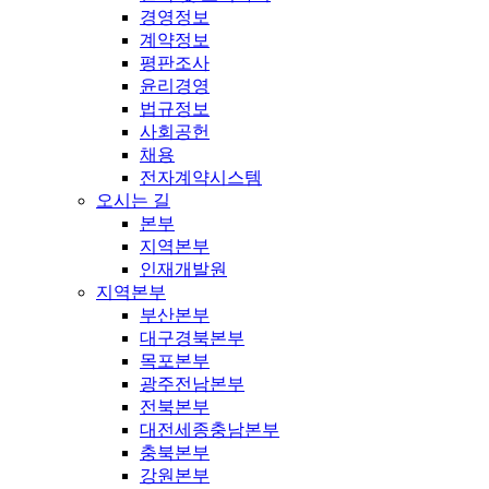
경영정보
계약정보
평판조사
윤리경영
법규정보
사회공헌
채용
전자계약시스템
오시는 길
본부
지역본부
인재개발원
지역본부
부산본부
대구경북본부
목포본부
광주전남본부
전북본부
대전세종충남본부
충북본부
강원본부