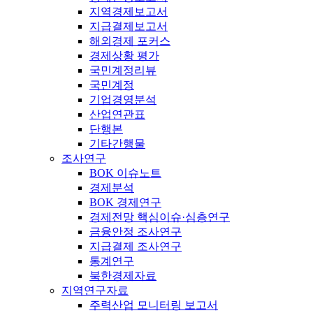
지역경제보고서
지급결제보고서
해외경제 포커스
경제상황 평가
국민계정리뷰
국민계정
기업경영분석
산업연관표
단행본
기타간행물
조사연구
BOK 이슈노트
경제분석
BOK 경제연구
경제전망 핵심이슈·심층연구
금융안정 조사연구
지급결제 조사연구
통계연구
북한경제자료
지역연구자료
주력산업 모니터링 보고서