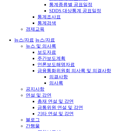
통계종류별 공표일정
SDDS 대상통계 공표일정
통계조사표
통계검색
경제교육
뉴스/자료
뉴스/자료
뉴스 및 의사록
보도자료
주간보도계획
언론보도해명자료
금융통화위원회 의사록 및 의결사항
의결사항
의사록
공지사항
연설 및 강연
총재 연설 및 강연
금통위원 연설 및 강연
기타 연설 및 강연
블로그
간행물