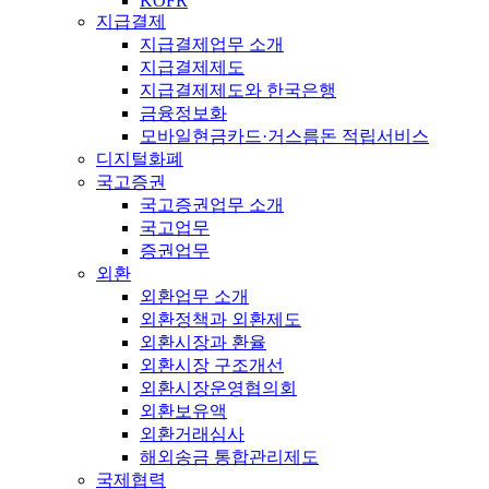
KOFR
지급결제
지급결제업무 소개
지급결제제도
지급결제제도와 한국은행
금융정보화
모바일현금카드·거스름돈 적립서비스
디지털화폐
국고증권
국고증권업무 소개
국고업무
증권업무
외환
외환업무 소개
외환정책과 외환제도
외환시장과 환율
외환시장 구조개선
외환시장운영협의회
외환보유액
외환거래심사
해외송금 통합관리제도
국제협력