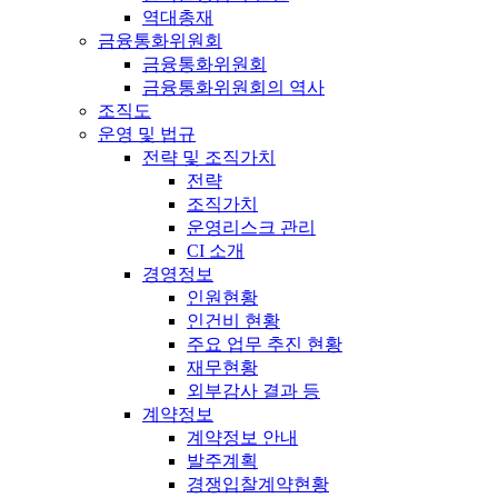
역대총재
금융통화위원회
금융통화위원회
금융통화위원회의 역사
조직도
운영 및 법규
전략 및 조직가치
전략
조직가치
운영리스크 관리
CI 소개
경영정보
인원현황
인건비 현황
주요 업무 추진 현황
재무현황
외부감사 결과 등
계약정보
계약정보 안내
발주계획
경쟁입찰계약현황