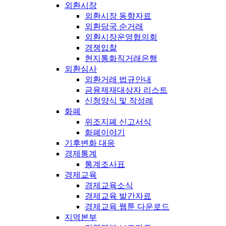
외환시장
외환시장 동향자료
외환당국 순거래
외환시장운영협의회
경쟁입찰
현지통화직거래은행
외환심사
외환거래 법규안내
금융제재대상자 리스트
신청양식 및 작성례
화폐
위조지폐 신고서식
화폐이야기
기후변화 대응
경제통계
통계조사표
경제교육
경제교육소식
경제교육 발간자료
경제교육 웹툰 다운로드
지역본부