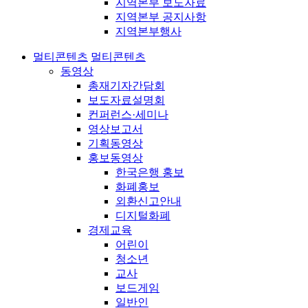
지역본부 보도자료
지역본부 공지사항
지역본부행사
멀티콘텐츠
멀티콘텐츠
동영상
총재기자간담회
보도자료설명회
컨퍼런스·세미나
영상보고서
기획동영상
홍보동영상
한국은행 홍보
화폐홍보
외환신고안내
디지털화폐
경제교육
어린이
청소년
교사
보드게임
일반인