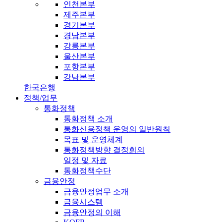
인천본부
제주본부
경기본부
경남본부
강릉본부
울산본부
포항본부
강남본부
한국은행
정책/업무
통화정책
통화정책 소개
통화신용정책 운영의 일반원칙
목표 및 운영체계
통화정책방향 결정회의
일정 및 자료
통화정책수단
금융안정
금융안정업무 소개
금융시스템
금융안정의 이해