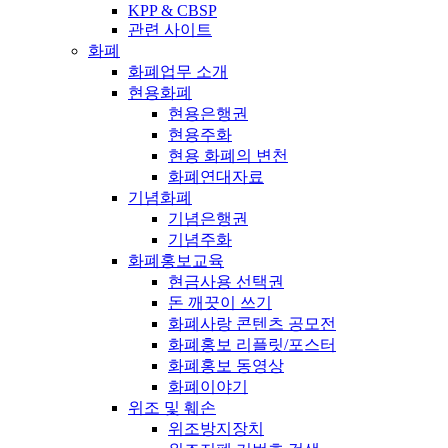
KPP & CBSP
관련 사이트
화폐
화폐업무 소개
현용화폐
현용은행권
현용주화
현용 화폐의 변천
화폐연대자료
기념화폐
기념은행권
기념주화
화폐홍보교육
현금사용 선택권
돈 깨끗이 쓰기
화폐사랑 콘텐츠 공모전
화폐홍보 리플릿/포스터
화폐홍보 동영상
화폐이야기
위조 및 훼손
위조방지장치