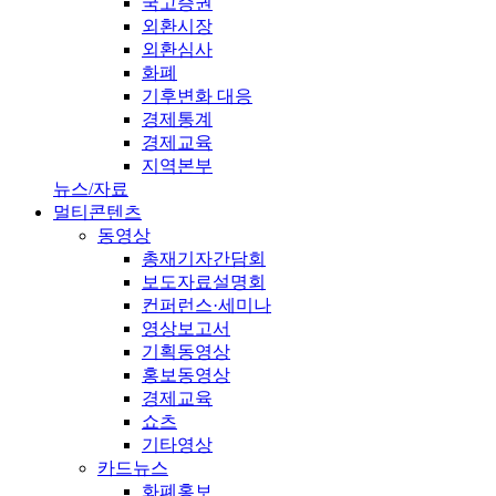
국고증권
외환시장
외환심사
화폐
기후변화 대응
경제통계
경제교육
지역본부
뉴스/자료
멀티콘텐츠
동영상
총재기자간담회
보도자료설명회
컨퍼런스·세미나
영상보고서
기획동영상
홍보동영상
경제교육
쇼츠
기타영상
카드뉴스
화폐홍보