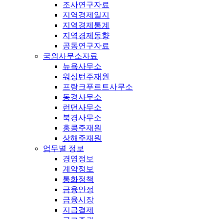
조사연구자료
지역경제일지
지역경제통계
지역경제동향
공동연구자료
국외사무소자료
뉴욕사무소
워싱턴주재원
프랑크푸르트사무소
동경사무소
런던사무소
북경사무소
홍콩주재원
상해주재원
업무별 정보
경영정보
계약정보
통화정책
금융안정
금융시장
지급결제