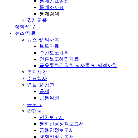
통계공표일정
통계조사표
통계검색
경제교육
정책/업무
뉴스/자료
뉴스 및 의사록
보도자료
주간보도계획
언론보도해명자료
금융통화위원회 의사록 및 의결사항
공지사항
주요행사
연설 및 강연
총재
금통위원
블로그
간행물
연차보고서
통화신용정책보고서
금융안정보고서
경제전망보고서