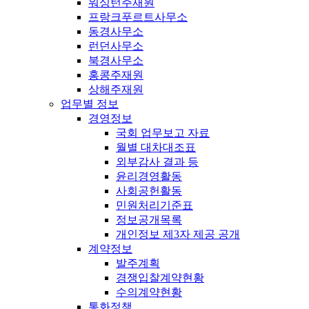
워싱턴주재원
프랑크푸르트사무소
동경사무소
런던사무소
북경사무소
홍콩주재원
상해주재원
업무별 정보
경영정보
국회 업무보고 자료
월별 대차대조표
외부감사 결과 등
윤리경영활동
사회공헌활동
민원처리기준표
정보공개목록
개인정보 제3자 제공 공개
계약정보
발주계획
경쟁입찰계약현황
수의계약현황
통화정책