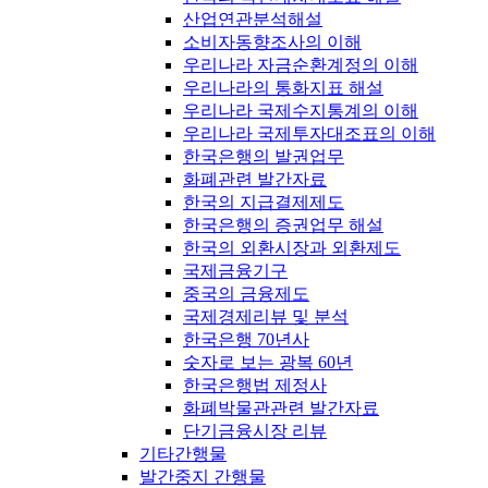
산업연관분석해설
소비자동향조사의 이해
우리나라 자금순환계정의 이해
우리나라의 통화지표 해설
우리나라 국제수지통계의 이해
우리나라 국제투자대조표의 이해
한국은행의 발권업무
화폐관련 발간자료
한국의 지급결제제도
한국은행의 증권업무 해설
한국의 외환시장과 외환제도
국제금융기구
중국의 금융제도
국제경제리뷰 및 분석
한국은행 70년사
숫자로 보는 광복 60년
한국은행법 제정사
화폐박물관관련 발간자료
단기금융시장 리뷰
기타간행물
발간중지 간행물