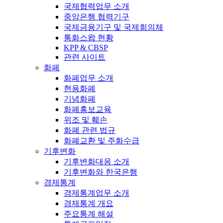
국제협력업무 소개
중앙은행 협력기구
국제금융기구 및 국제회의체
통화스왑 현황
KPP & CBSP
관련 사이트
화폐
화폐업무 소개
현용화폐
기념화폐
화폐홍보교육
위조 및 훼손
화폐 관련 법규
화폐교환 및 주화수급
기후변화
기후변화대응 소개
기후변화와 한국은행
경제통계
경제통계업무 소개
경제통계 개요
주요통계 해설