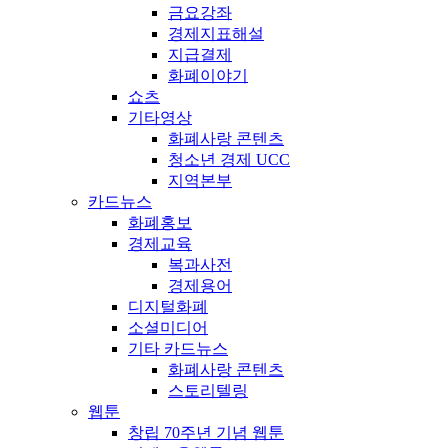
금요강좌
경제지표해설
지급결제
화폐이야기
쇼츠
기타영상
화폐사랑 콘텐츠
청소년 경제 UCC
지역본부
카드뉴스
화폐홍보
경제교육
복과사전
경제용어
디지털화폐
소셜미디어
기타 카드뉴스
화폐사랑 콘텐츠
스토리텔링
웹툰
창립 70주년 기념 웹툰