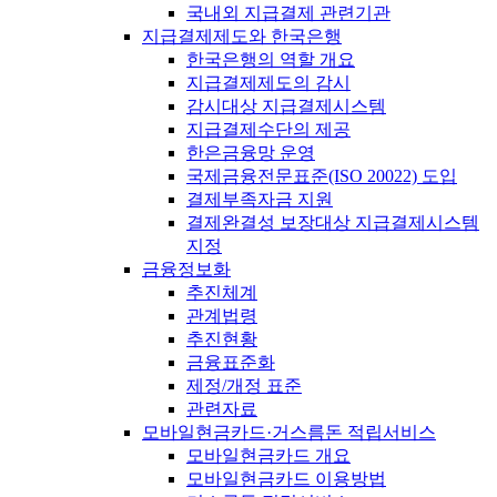
국내외 지급결제 관련기관
지급결제제도와 한국은행
한국은행의 역할 개요
지급결제제도의 감시
감시대상 지급결제시스템
지급결제수단의 제공
한은금융망 운영
국제금융전문표준(ISO 20022) 도입
결제부족자금 지원
결제완결성 보장대상 지급결제시스템
지정
금융정보화
추진체계
관계법령
추진현황
금융표준화
제정/개정 표준
관련자료
모바일현금카드·거스름돈 적립서비스
모바일현금카드 개요
모바일현금카드 이용방법