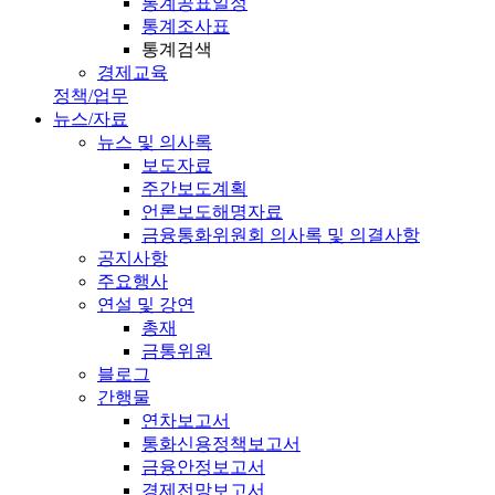
통계공표일정
통계조사표
통계검색
경제교육
정책/업무
뉴스/자료
뉴스 및 의사록
보도자료
주간보도계획
언론보도해명자료
금융통화위원회 의사록 및 의결사항
공지사항
주요행사
연설 및 강연
총재
금통위원
블로그
간행물
연차보고서
통화신용정책보고서
금융안정보고서
경제전망보고서