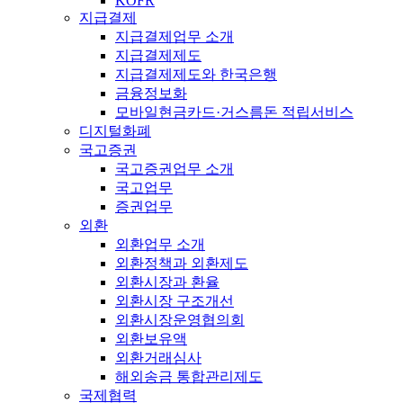
KOFR
지급결제
지급결제업무 소개
지급결제제도
지급결제제도와 한국은행
금융정보화
모바일현금카드·거스름돈 적립서비스
디지털화폐
국고증권
국고증권업무 소개
국고업무
증권업무
외환
외환업무 소개
외환정책과 외환제도
외환시장과 환율
외환시장 구조개선
외환시장운영협의회
외환보유액
외환거래심사
해외송금 통합관리제도
국제협력