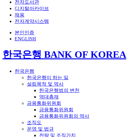
전자도서관
디지털아카이브
채용
전자계약시스템
본인인증
ENGLISH
한국은행 BANK OF KOREA
한국은행
한국은행이 하는 일
설립목적 및 역사
한국은행법의 변천
역대총재
금융통화위원회
금융통화위원회
금융통화위원회의 역사
조직도
운영 및 법규
전략 및 조직가치