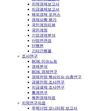
지역경제보고서
지급결제보고서
해외경제 포커스
경제상황 평가
국민계정리뷰
국민계정
기업경영분석
산업연관표
단행본
기타간행물
조사연구
BOK 이슈노트
경제분석
BOK 경제연구
경제전망 핵심이슈·심층연구
금융안정 조사연구
지급결제 조사연구
통계연구
북한경제자료
지역연구자료
주력산업 모니터링 보고서