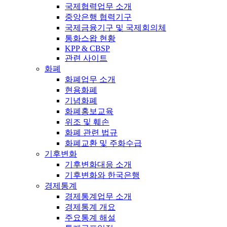
국제협력업무 소개
중앙은행 협력기구
국제금융기구 및 국제회의체
통화스왑 현황
KPP & CBSP
관련 사이트
화폐
화폐업무 소개
현용화폐
기념화폐
화폐홍보교육
위조 및 훼손
화폐 관련 법규
화폐교환 및 주화수급
기후변화
기후변화대응 소개
기후변화와 한국은행
경제통계
경제통계업무 소개
경제통계 개요
주요통계 해설