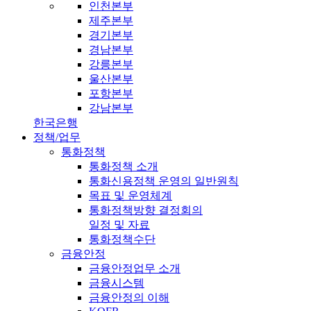
인천본부
제주본부
경기본부
경남본부
강릉본부
울산본부
포항본부
강남본부
한국은행
정책/업무
통화정책
통화정책 소개
통화신용정책 운영의 일반원칙
목표 및 운영체계
통화정책방향 결정회의
일정 및 자료
통화정책수단
금융안정
금융안정업무 소개
금융시스템
금융안정의 이해