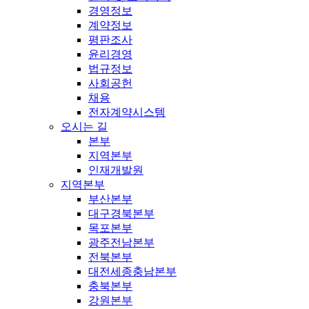
경영정보
계약정보
평판조사
윤리경영
법규정보
사회공헌
채용
전자계약시스템
오시는 길
본부
지역본부
인재개발원
지역본부
부산본부
대구경북본부
목포본부
광주전남본부
전북본부
대전세종충남본부
충북본부
강원본부