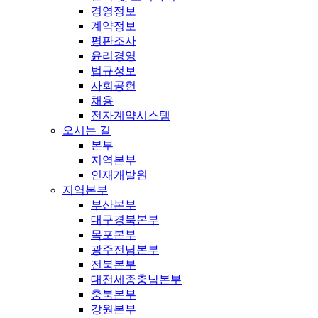
경영정보
계약정보
평판조사
윤리경영
법규정보
사회공헌
채용
전자계약시스템
오시는 길
본부
지역본부
인재개발원
지역본부
부산본부
대구경북본부
목포본부
광주전남본부
전북본부
대전세종충남본부
충북본부
강원본부