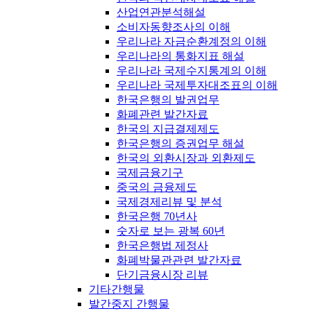
산업연관분석해설
소비자동향조사의 이해
우리나라 자금순환계정의 이해
우리나라의 통화지표 해설
우리나라 국제수지통계의 이해
우리나라 국제투자대조표의 이해
한국은행의 발권업무
화폐관련 발간자료
한국의 지급결제제도
한국은행의 증권업무 해설
한국의 외환시장과 외환제도
국제금융기구
중국의 금융제도
국제경제리뷰 및 분석
한국은행 70년사
숫자로 보는 광복 60년
한국은행법 제정사
화폐박물관관련 발간자료
단기금융시장 리뷰
기타간행물
발간중지 간행물