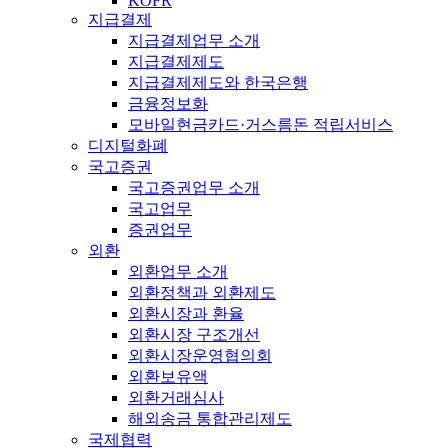
KOFR
지급결제
지급결제업무 소개
지급결제제도
지급결제제도와 한국은행
금융정보화
모바일현금카드·거스름돈 적립서비스
디지털화폐
국고증권
국고증권업무 소개
국고업무
증권업무
외환
외환업무 소개
외환정책과 외환제도
외환시장과 환율
외환시장 구조개선
외환시장운영협의회
외환보유액
외환거래심사
해외송금 통합관리제도
국제협력