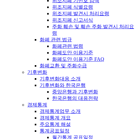
위조지폐 기번호 검색
위조지폐 식별요령
위조지폐 발견시 처리요령
위조지폐 신고서식
주화 훼손 및 훼손 주화 발견시 처리요
령
화폐 관련 법규
화폐관련 법령
화폐도안 이용기준
화폐도안 이용기준 FAQ
화폐교환 및 주화수급
기후변화
기후변화대응 소개
기후변화와 한국은행
중앙은행과 기후변화
한국은행의 대응전략
경제통계
경제통계업무 소개
경제통계 개요
주요통계 해설
통계공표일정
월간통계 공표일정