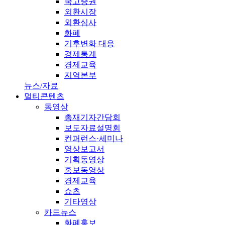
국고증권
외환시장
외환심사
화폐
기후변화 대응
경제통계
경제교육
지역본부
뉴스/자료
멀티콘텐츠
동영상
총재기자간담회
보도자료설명회
컨퍼런스·세미나
영상보고서
기획동영상
홍보동영상
경제교육
쇼츠
기타영상
카드뉴스
화폐홍보