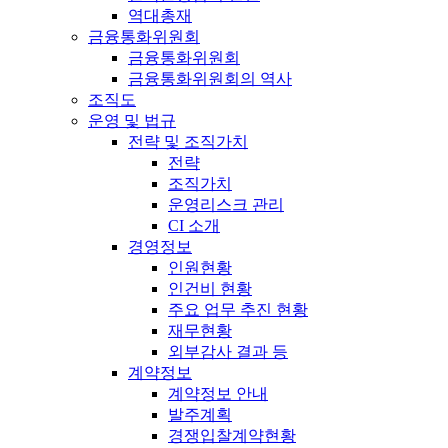
역대총재
금융통화위원회
금융통화위원회
금융통화위원회의 역사
조직도
운영 및 법규
전략 및 조직가치
전략
조직가치
운영리스크 관리
CI 소개
경영정보
인원현황
인건비 현황
주요 업무 추진 현황
재무현황
외부감사 결과 등
계약정보
계약정보 안내
발주계획
경쟁입찰계약현황