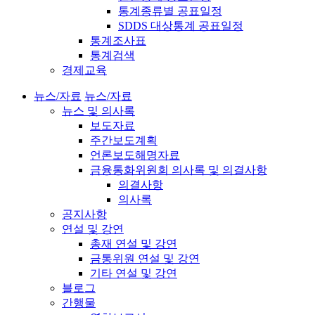
통계종류별 공표일정
SDDS 대상통계 공표일정
통계조사표
통계검색
경제교육
뉴스/자료
뉴스/자료
뉴스 및 의사록
보도자료
주간보도계획
언론보도해명자료
금융통화위원회 의사록 및 의결사항
의결사항
의사록
공지사항
연설 및 강연
총재 연설 및 강연
금통위원 연설 및 강연
기타 연설 및 강연
블로그
간행물