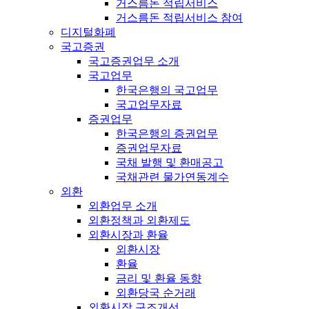
거스름돈 적립서비스
거스름돈 적립서비스 참여
디지털화폐
국고증권
국고증권업무 소개
국고업무
한국은행의 국고업무
국고업무자료
증권업무
한국은행의 증권업무
증권업무자료
국채 발행 및 환매공고
국채관련 물가연동계수
외환
외환업무 소개
외환정책과 외환제도
외환시장과 환율
외환시장
환율
금리 및 환율 동향
외환당국 순거래
외환시장 구조개선