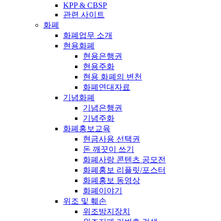
KPP & CBSP
관련 사이트
화폐
화폐업무 소개
현용화폐
현용은행권
현용주화
현용 화폐의 변천
화폐연대자료
기념화폐
기념은행권
기념주화
화폐홍보교육
현금사용 선택권
돈 깨끗이 쓰기
화폐사랑 콘텐츠 공모전
화폐홍보 리플릿/포스터
화폐홍보 동영상
화폐이야기
위조 및 훼손
위조방지장치