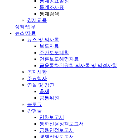
통계공표일정
통계조사표
통계검색
경제교육
정책/업무
뉴스/자료
뉴스 및 의사록
보도자료
주간보도계획
언론보도해명자료
금융통화위원회 의사록 및 의결사항
공지사항
주요행사
연설 및 강연
총재
금통위원
블로그
간행물
연차보고서
통화신용정책보고서
금융안정보고서
경제전망보고서