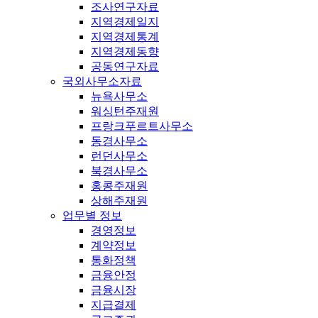
조사연구자료
지역경제일지
지역경제통계
지역경제동향
공동연구자료
국외사무소자료
뉴욕사무소
워싱턴주재원
프랑크푸르트사무소
동경사무소
런던사무소
북경사무소
홍콩주재원
상해주재원
업무별 정보
경영정보
계약정보
통화정책
금융안정
금융시장
지급결제