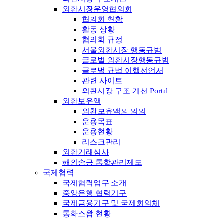
외환시장운영협의회
협의회 현황
활동 상황
협의회 규정
서울외환시장 행동규범
글로벌 외환시장행동규범
글로벌 규범 이행선언서
관련 사이트
외환시장 구조 개선 Portal
외환보유액
외환보유액의 의의
운용목표
운용현황
리스크관리
외환거래심사
해외송금 통합관리제도
국제협력
국제협력업무 소개
중앙은행 협력기구
국제금융기구 및 국제회의체
통화스왑 현황