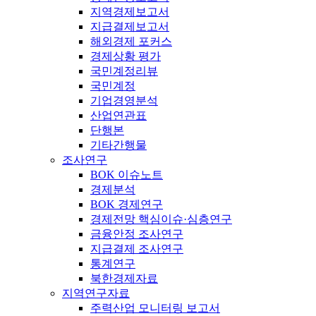
지역경제보고서
지급결제보고서
해외경제 포커스
경제상황 평가
국민계정리뷰
국민계정
기업경영분석
산업연관표
단행본
기타간행물
조사연구
BOK 이슈노트
경제분석
BOK 경제연구
경제전망 핵심이슈·심층연구
금융안정 조사연구
지급결제 조사연구
통계연구
북한경제자료
지역연구자료
주력산업 모니터링 보고서