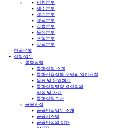
인천본부
제주본부
경기본부
경남본부
강릉본부
울산본부
포항본부
강남본부
한국은행
정책/업무
통화정책
통화정책 소개
통화신용정책 운영의 일반원칙
목표 및 운영체계
통화정책방향 결정회의
일정 및 자료
통화정책수단
금융안정
금융안정업무 소개
금융시스템
금융안정의 이해