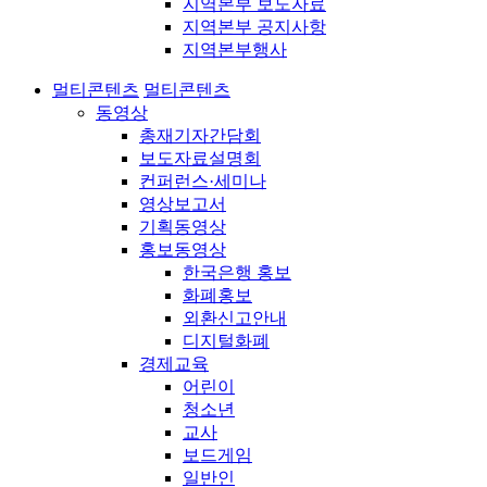
지역본부 보도자료
지역본부 공지사항
지역본부행사
멀티콘텐츠
멀티콘텐츠
동영상
총재기자간담회
보도자료설명회
컨퍼런스·세미나
영상보고서
기획동영상
홍보동영상
한국은행 홍보
화폐홍보
외환신고안내
디지털화폐
경제교육
어린이
청소년
교사
보드게임
일반인