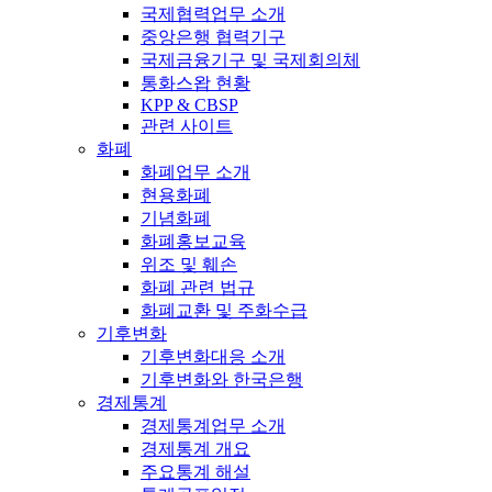
국제협력업무 소개
중앙은행 협력기구
국제금융기구 및 국제회의체
통화스왑 현황
KPP & CBSP
관련 사이트
화폐
화폐업무 소개
현용화폐
기념화폐
화폐홍보교육
위조 및 훼손
화폐 관련 법규
화폐교환 및 주화수급
기후변화
기후변화대응 소개
기후변화와 한국은행
경제통계
경제통계업무 소개
경제통계 개요
주요통계 해설