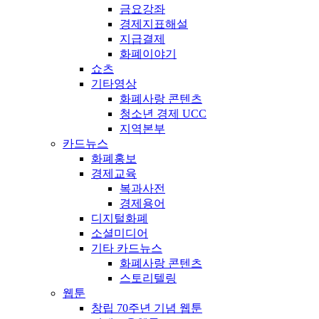
금요강좌
경제지표해설
지급결제
화폐이야기
쇼츠
기타영상
화폐사랑 콘텐츠
청소년 경제 UCC
지역본부
카드뉴스
화폐홍보
경제교육
복과사전
경제용어
디지털화폐
소셜미디어
기타 카드뉴스
화폐사랑 콘텐츠
스토리텔링
웹툰
창립 70주년 기념 웹툰