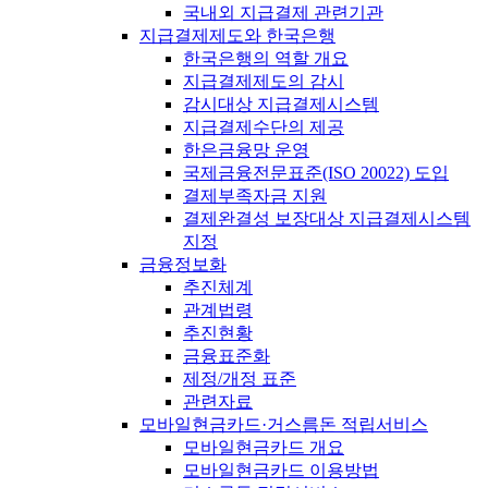
국내외 지급결제 관련기관
지급결제제도와 한국은행
한국은행의 역할 개요
지급결제제도의 감시
감시대상 지급결제시스템
지급결제수단의 제공
한은금융망 운영
국제금융전문표준(ISO 20022) 도입
결제부족자금 지원
결제완결성 보장대상 지급결제시스템
지정
금융정보화
추진체계
관계법령
추진현황
금융표준화
제정/개정 표준
관련자료
모바일현금카드·거스름돈 적립서비스
모바일현금카드 개요
모바일현금카드 이용방법