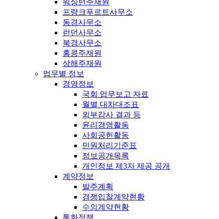
워싱턴주재원
프랑크푸르트사무소
동경사무소
런던사무소
북경사무소
홍콩주재원
상해주재원
업무별 정보
경영정보
국회 업무보고 자료
월별 대차대조표
외부감사 결과 등
윤리경영활동
사회공헌활동
민원처리기준표
정보공개목록
개인정보 제3자 제공 공개
계약정보
발주계획
경쟁입찰계약현황
수의계약현황
통화정책