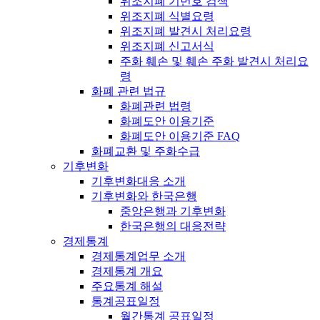
위조지폐 기번호 검색
위조지폐 식별요령
위조지폐 발견시 처리요령
위조지폐 신고서식
주화 훼손 및 훼손 주화 발견시 처리요
령
화폐 관련 법규
화폐관련 법령
화폐도안 이용기준
화폐도안 이용기준 FAQ
화폐교환 및 주화수급
기후변화
기후변화대응 소개
기후변화와 한국은행
중앙은행과 기후변화
한국은행의 대응전략
경제통계
경제통계업무 소개
경제통계 개요
주요통계 해설
통계공표일정
월간통계 공표일정