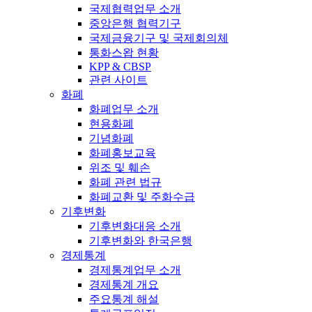
국제협력업무 소개
중앙은행 협력기구
국제금융기구 및 국제회의체
통화스왑 현황
KPP & CBSP
관련 사이트
화폐
화폐업무 소개
현용화폐
기념화폐
화폐홍보교육
위조 및 훼손
화폐 관련 법규
화폐교환 및 주화수급
기후변화
기후변화대응 소개
기후변화와 한국은행
경제통계
경제통계업무 소개
경제통계 개요
주요통계 해설