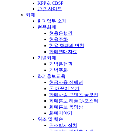
KPP & CBSP
관련 사이트
화폐
화폐업무 소개
현용화폐
현용은행권
현용주화
현용 화폐의 변천
화폐연대자료
기념화폐
기념은행권
기념주화
화폐홍보교육
현금사용 선택권
돈 깨끗이 쓰기
화폐사랑 콘텐츠 공모전
화폐홍보 리플릿/포스터
화폐홍보 동영상
화폐이야기
위조 및 훼손
위조방지장치