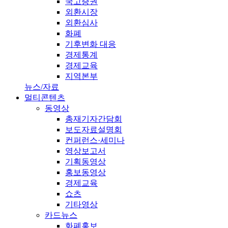
국고증권
외환시장
외환심사
화폐
기후변화 대응
경제통계
경제교육
지역본부
뉴스/자료
멀티콘텐츠
동영상
총재기자간담회
보도자료설명회
컨퍼런스·세미나
영상보고서
기획동영상
홍보동영상
경제교육
쇼츠
기타영상
카드뉴스
화폐홍보