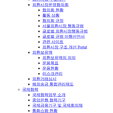
외환시장운영협의회
협의회 현황
활동 상황
협의회 규정
서울외환시장 행동규범
글로벌 외환시장행동규범
글로벌 규범 이행선언서
관련 사이트
외환시장 구조 개선 Portal
외환보유액
외환보유액의 의의
운용목표
운용현황
리스크관리
외환거래심사
해외송금 통합관리제도
국제협력
국제협력업무 소개
중앙은행 협력기구
국제금융기구 및 국제회의체
통화스왑 현황