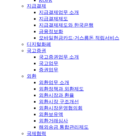
KOFR
지급결제
지급결제업무 소개
지급결제제도
지급결제제도와 한국은행
금융정보화
모바일현금카드·거스름돈 적립서비스
디지털화폐
국고증권
국고증권업무 소개
국고업무
증권업무
외환
외환업무 소개
외환정책과 외환제도
외환시장과 환율
외환시장 구조개선
외환시장운영협의회
외환보유액
외환거래심사
해외송금 통합관리제도
국제협력