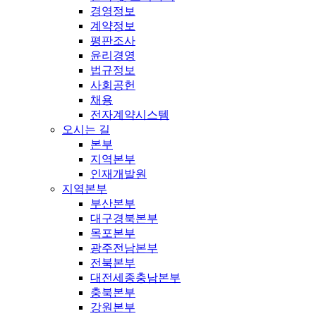
경영정보
계약정보
평판조사
윤리경영
법규정보
사회공헌
채용
전자계약시스템
오시는 길
본부
지역본부
인재개발원
지역본부
부산본부
대구경북본부
목포본부
광주전남본부
전북본부
대전세종충남본부
충북본부
강원본부