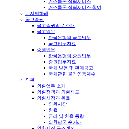
거스름돈 적립서비스
거스름돈 적립서비스 참여
디지털화폐
국고증권
국고증권업무 소개
국고업무
한국은행의 국고업무
국고업무자료
증권업무
한국은행의 증권업무
증권업무자료
국채 발행 및 환매공고
국채관련 물가연동계수
외환
외환업무 소개
외환정책과 외환제도
외환시장과 환율
외환시장
환율
금리 및 환율 동향
외환당국 순거래
외환시장 구조개선