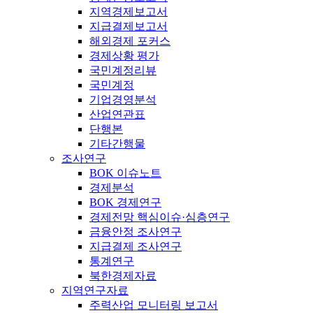
지역경제보고서
지급결제보고서
해외경제 포커스
경제상황 평가
국민계정리뷰
국민계정
기업경영분석
산업연관표
단행본
기타간행물
조사연구
BOK 이슈노트
경제분석
BOK 경제연구
경제전망 핵심이슈·심층연구
금융안정 조사연구
지급결제 조사연구
통계연구
북한경제자료
지역연구자료
주력산업 모니터링 보고서