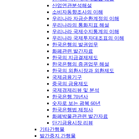
산업연관분석해설
소비자동향조사의 이해
우리나라 자금순환계정의 이해
우리나라의 통화지표 해설
우리나라 국제수지통계의 이해
우리나라 국제투자대조표의 이해
한국은행의 발권업무
화폐관련 발간자료
한국의 지급결제제도
한국은행의 증권업무 해설
한국의 외환시장과 외환제도
국제금융기구
중국의 금융제도
국제경제리뷰 및 분석
한국은행 70년사
숫자로 보는 광복 60년
한국은행법 제정사
화폐박물관관련 발간자료
단기금융시장 리뷰
기타간행물
발간중지 간행물