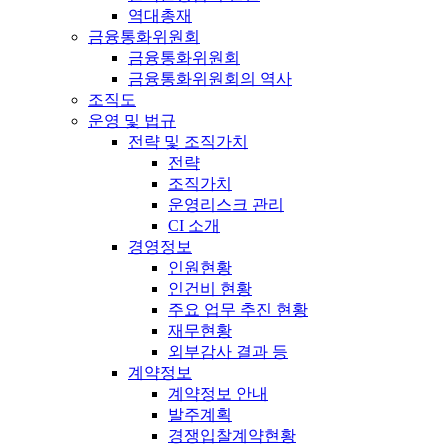
역대총재
금융통화위원회
금융통화위원회
금융통화위원회의 역사
조직도
운영 및 법규
전략 및 조직가치
전략
조직가치
운영리스크 관리
CI 소개
경영정보
인원현황
인건비 현황
주요 업무 추진 현황
재무현황
외부감사 결과 등
계약정보
계약정보 안내
발주계획
경쟁입찰계약현황