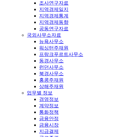
조사연구자료
지역경제일지
지역경제통계
지역경제동향
공동연구자료
국외사무소자료
뉴욕사무소
워싱턴주재원
프랑크푸르트사무소
동경사무소
런던사무소
북경사무소
홍콩주재원
상해주재원
업무별 정보
경영정보
계약정보
통화정책
금융안정
금융시장
지급결제