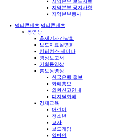
지역본부 보도자료
지역본부 공지사항
지역본부행사
멀티콘텐츠
멀티콘텐츠
동영상
총재기자간담회
보도자료설명회
컨퍼런스·세미나
영상보고서
기획동영상
홍보동영상
한국은행 홍보
화폐홍보
외환신고안내
디지털화폐
경제교육
어린이
청소년
교사
보드게임
일반인