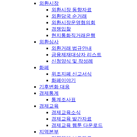
외환시장
외환시장 동향자료
외환당국 순거래
외환시장운영협의회
경쟁입찰
현지통화직거래은행
외환심사
외환거래 법규안내
금융제재대상자 리스트
신청양식 및 작성례
화폐
위조지폐 신고서식
화폐이야기
기후변화 대응
경제통계
통계조사표
경제교육
경제교육소식
경제교육 발간자료
경제교육 웹툰 다운로드
지역본부