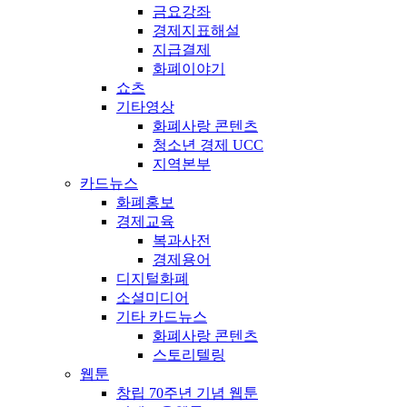
금요강좌
경제지표해설
지급결제
화폐이야기
쇼츠
기타영상
화폐사랑 콘텐츠
청소년 경제 UCC
지역본부
카드뉴스
화폐홍보
경제교육
복과사전
경제용어
디지털화폐
소셜미디어
기타 카드뉴스
화폐사랑 콘텐츠
스토리텔링
웹툰
창립 70주년 기념 웹툰