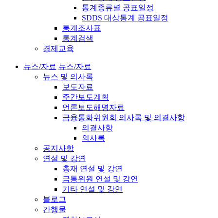
통계종류별 공표일정
SDDS 대상통계 공표일정
통계조사표
통계검색
경제교육
뉴스/자료
뉴스/자료
뉴스 및 의사록
보도자료
주간보도계획
언론보도해명자료
금융통화위원회 의사록 및 의결사항
의결사항
의사록
공지사항
연설 및 강연
총재 연설 및 강연
금통위원 연설 및 강연
기타 연설 및 강연
블로그
간행물