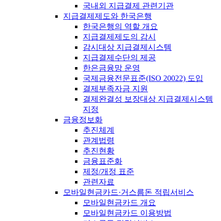
국내외 지급결제 관련기관
지급결제제도와 한국은행
한국은행의 역할 개요
지급결제제도의 감시
감시대상 지급결제시스템
지급결제수단의 제공
한은금융망 운영
국제금융전문표준(ISO 20022) 도입
결제부족자금 지원
결제완결성 보장대상 지급결제시스템
지정
금융정보화
추진체계
관계법령
추진현황
금융표준화
제정/개정 표준
관련자료
모바일현금카드·거스름돈 적립서비스
모바일현금카드 개요
모바일현금카드 이용방법