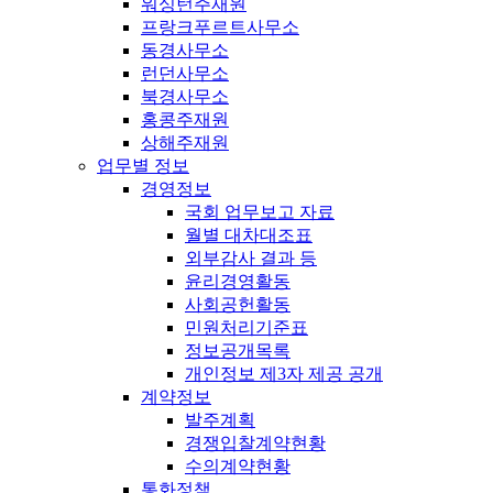
워싱턴주재원
프랑크푸르트사무소
동경사무소
런던사무소
북경사무소
홍콩주재원
상해주재원
업무별 정보
경영정보
국회 업무보고 자료
월별 대차대조표
외부감사 결과 등
윤리경영활동
사회공헌활동
민원처리기준표
정보공개목록
개인정보 제3자 제공 공개
계약정보
발주계획
경쟁입찰계약현황
수의계약현황
통화정책