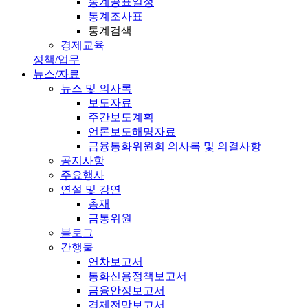
통계공표일정
통계조사표
통계검색
경제교육
정책/업무
뉴스/자료
뉴스 및 의사록
보도자료
주간보도계획
언론보도해명자료
금융통화위원회 의사록 및 의결사항
공지사항
주요행사
연설 및 강연
총재
금통위원
블로그
간행물
연차보고서
통화신용정책보고서
금융안정보고서
경제전망보고서