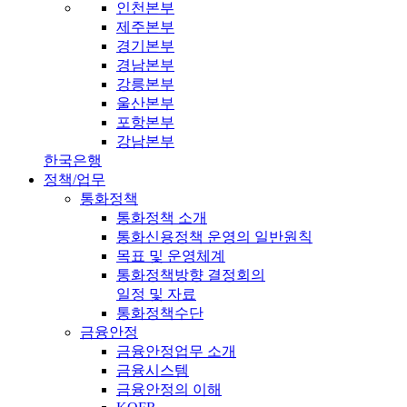
인천본부
제주본부
경기본부
경남본부
강릉본부
울산본부
포항본부
강남본부
한국은행
정책/업무
통화정책
통화정책 소개
통화신용정책 운영의 일반원칙
목표 및 운영체계
통화정책방향 결정회의
일정 및 자료
통화정책수단
금융안정
금융안정업무 소개
금융시스템
금융안정의 이해