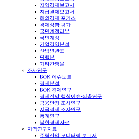
지역경제보고서
지급결제보고서
해외경제 포커스
경제상황 평가
국민계정리뷰
국민계정
기업경영분석
산업연관표
단행본
기타간행물
조사연구
BOK 이슈노트
경제분석
BOK 경제연구
경제전망 핵심이슈·심층연구
금융안정 조사연구
지급결제 조사연구
통계연구
북한경제자료
지역연구자료
주력산업 모니터링 보고서