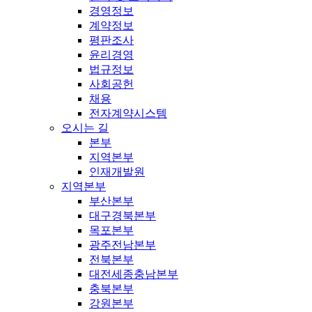
경영정보
계약정보
평판조사
윤리경영
법규정보
사회공헌
채용
전자계약시스템
오시는 길
본부
지역본부
인재개발원
지역본부
부산본부
대구경북본부
목포본부
광주전남본부
전북본부
대전세종충남본부
충북본부
강원본부