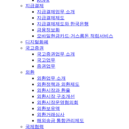
KOFR
지급결제
지급결제업무 소개
지급결제제도
지급결제제도와 한국은행
금융정보화
모바일현금카드·거스름돈 적립서비스
디지털화폐
국고증권
국고증권업무 소개
국고업무
증권업무
외환
외환업무 소개
외환정책과 외환제도
외환시장과 환율
외환시장 구조개선
외환시장운영협의회
외환보유액
외환거래심사
해외송금 통합관리제도
국제협력