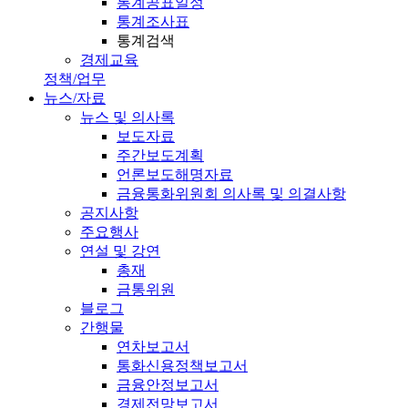
통계공표일정
통계조사표
통계검색
경제교육
정책/업무
뉴스/자료
뉴스 및 의사록
보도자료
주간보도계획
언론보도해명자료
금융통화위원회 의사록 및 의결사항
공지사항
주요행사
연설 및 강연
총재
금통위원
블로그
간행물
연차보고서
통화신용정책보고서
금융안정보고서
경제전망보고서