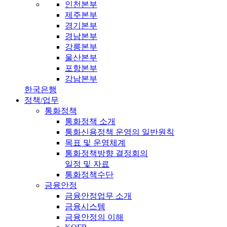
인천본부
제주본부
경기본부
경남본부
강릉본부
울산본부
포항본부
강남본부
한국은행
정책/업무
통화정책
통화정책 소개
통화신용정책 운영의 일반원칙
목표 및 운영체계
통화정책방향 결정회의
일정 및 자료
통화정책수단
금융안정
금융안정업무 소개
금융시스템
금융안정의 이해