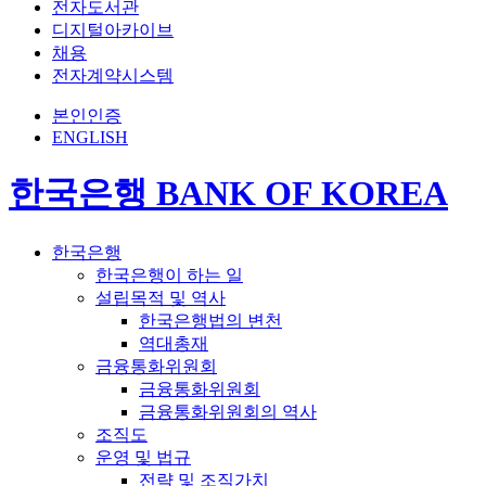
전자도서관
디지털아카이브
채용
전자계약시스템
본인인증
ENGLISH
한국은행 BANK OF KOREA
한국은행
한국은행이 하는 일
설립목적 및 역사
한국은행법의 변천
역대총재
금융통화위원회
금융통화위원회
금융통화위원회의 역사
조직도
운영 및 법규
전략 및 조직가치