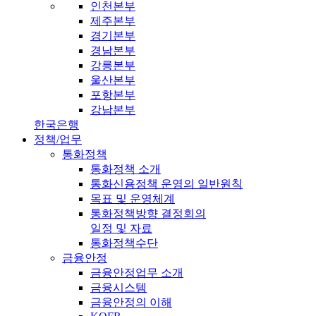
인천본부
제주본부
경기본부
경남본부
강릉본부
울산본부
포항본부
강남본부
한국은행
정책/업무
통화정책
통화정책 소개
통화신용정책 운영의 일반원칙
목표 및 운영체계
통화정책방향 결정회의
일정 및 자료
통화정책수단
금융안정
금융안정업무 소개
금융시스템
금융안정의 이해