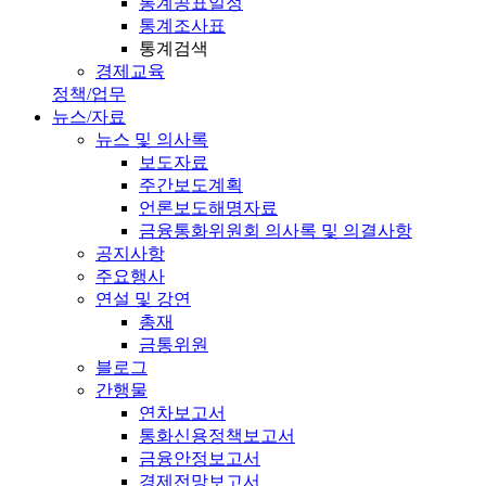
통계공표일정
통계조사표
통계검색
경제교육
정책/업무
뉴스/자료
뉴스 및 의사록
보도자료
주간보도계획
언론보도해명자료
금융통화위원회 의사록 및 의결사항
공지사항
주요행사
연설 및 강연
총재
금통위원
블로그
간행물
연차보고서
통화신용정책보고서
금융안정보고서
경제전망보고서