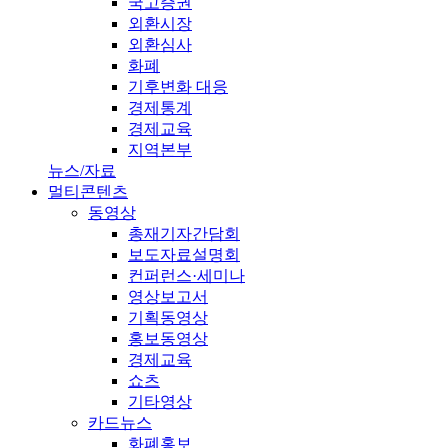
국고증권
외환시장
외환심사
화폐
기후변화 대응
경제통계
경제교육
지역본부
뉴스/자료
멀티콘텐츠
동영상
총재기자간담회
보도자료설명회
컨퍼런스·세미나
영상보고서
기획동영상
홍보동영상
경제교육
쇼츠
기타영상
카드뉴스
화폐홍보