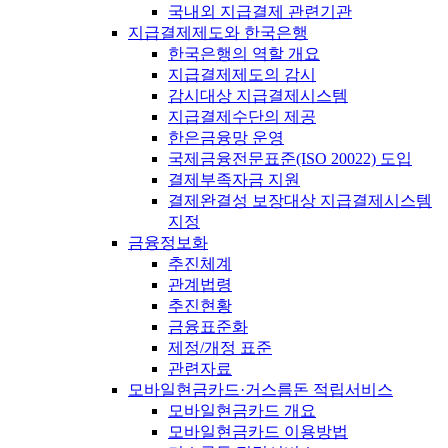
국내외 지급결제 관련기관
지급결제제도와 한국은행
한국은행의 역할 개요
지급결제제도의 감시
감시대상 지급결제시스템
지급결제수단의 제공
한은금융망 운영
국제금융전문표준(ISO 20022) 도입
결제부족자금 지원
결제완결성 보장대상 지급결제시스템
지정
금융정보화
추진체계
관계법령
추진현황
금융표준화
제정/개정 표준
관련자료
모바일현금카드·거스름돈 적립서비스
모바일현금카드 개요
모바일현금카드 이용방법