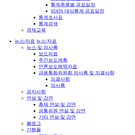
통계종류별 공표일정
SDDS 대상통계 공표일정
통계조사표
통계검색
경제교육
뉴스/자료
뉴스/자료
뉴스 및 의사록
보도자료
주간보도계획
언론보도해명자료
금융통화위원회 의사록 및 의결사항
의결사항
의사록
공지사항
연설 및 강연
총재 연설 및 강연
금통위원 연설 및 강연
기타 연설 및 강연
블로그
간행물