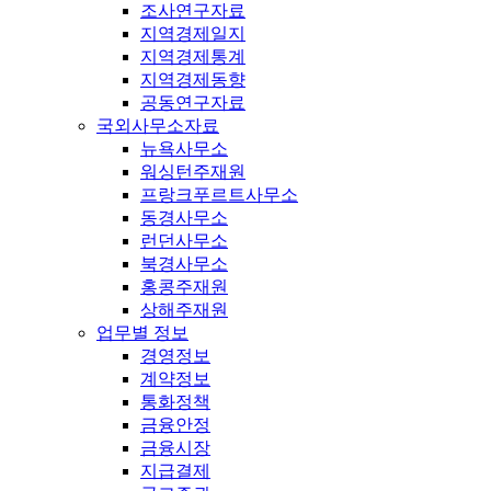
조사연구자료
지역경제일지
지역경제통계
지역경제동향
공동연구자료
국외사무소자료
뉴욕사무소
워싱턴주재원
프랑크푸르트사무소
동경사무소
런던사무소
북경사무소
홍콩주재원
상해주재원
업무별 정보
경영정보
계약정보
통화정책
금융안정
금융시장
지급결제