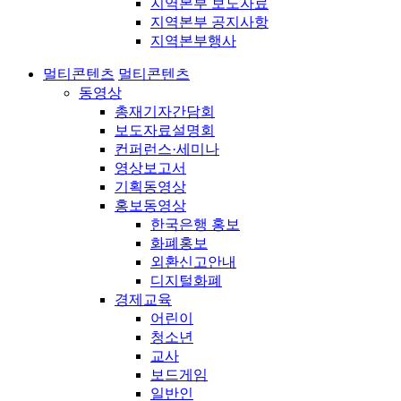
지역본부 보도자료
지역본부 공지사항
지역본부행사
멀티콘텐츠
멀티콘텐츠
동영상
총재기자간담회
보도자료설명회
컨퍼런스·세미나
영상보고서
기획동영상
홍보동영상
한국은행 홍보
화폐홍보
외환신고안내
디지털화폐
경제교육
어린이
청소년
교사
보드게임
일반인