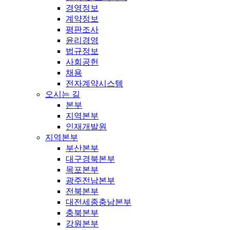
경영정보
계약정보
평판조사
윤리경영
법규정보
사회공헌
채용
전자계약시스템
오시는 길
본부
지역본부
인재개발원
지역본부
부산본부
대구경북본부
목포본부
광주전남본부
전북본부
대전세종충남본부
충북본부
강원본부