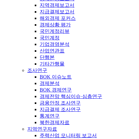
지역경제보고서
지급결제보고서
해외경제 포커스
경제상황 평가
국민계정리뷰
국민계정
기업경영분석
산업연관표
단행본
기타간행물
조사연구
BOK 이슈노트
경제분석
BOK 경제연구
경제전망 핵심이슈·심층연구
금융안정 조사연구
지급결제 조사연구
통계연구
북한경제자료
지역연구자료
주력산업 모니터링 보고서