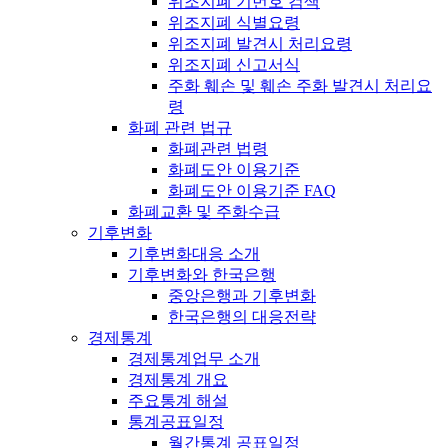
위조지폐 기번호 검색
위조지폐 식별요령
위조지폐 발견시 처리요령
위조지폐 신고서식
주화 훼손 및 훼손 주화 발견시 처리요
령
화폐 관련 법규
화폐관련 법령
화폐도안 이용기준
화폐도안 이용기준 FAQ
화폐교환 및 주화수급
기후변화
기후변화대응 소개
기후변화와 한국은행
중앙은행과 기후변화
한국은행의 대응전략
경제통계
경제통계업무 소개
경제통계 개요
주요통계 해설
통계공표일정
월간통계 공표일정