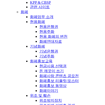
KPP & CBSP
관련 사이트
화폐
화폐업무 소개
현용화폐
현용은행권
현용주화
현용 화폐의 변천
화폐연대자료
기념화폐
기념은행권
기념주화
화폐홍보교육
현금사용 선택권
돈 깨끗이 쓰기
화폐사랑 콘텐츠 공모전
화폐홍보 리플릿/포스터
화폐홍보 동영상
화폐이야기
위조 및 훼손
위조방지장치