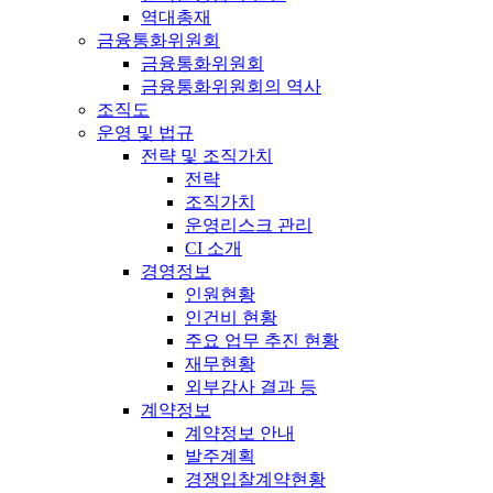
역대총재
금융통화위원회
금융통화위원회
금융통화위원회의 역사
조직도
운영 및 법규
전략 및 조직가치
전략
조직가치
운영리스크 관리
CI 소개
경영정보
인원현황
인건비 현황
주요 업무 추진 현황
재무현황
외부감사 결과 등
계약정보
계약정보 안내
발주계획
경쟁입찰계약현황