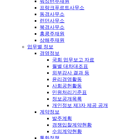
워싱턴주재원
프랑크푸르트사무소
동경사무소
런던사무소
북경사무소
홍콩주재원
상해주재원
업무별 정보
경영정보
국회 업무보고 자료
월별 대차대조표
외부감사 결과 등
윤리경영활동
사회공헌활동
민원처리기준표
정보공개목록
개인정보 제3자 제공 공개
계약정보
발주계획
경쟁입찰계약현황
수의계약현황
통화정책