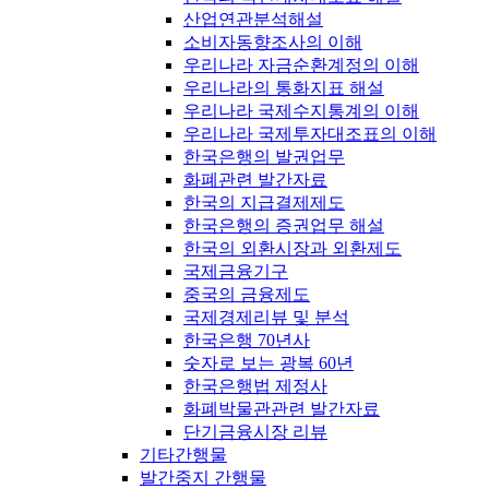
산업연관분석해설
소비자동향조사의 이해
우리나라 자금순환계정의 이해
우리나라의 통화지표 해설
우리나라 국제수지통계의 이해
우리나라 국제투자대조표의 이해
한국은행의 발권업무
화폐관련 발간자료
한국의 지급결제제도
한국은행의 증권업무 해설
한국의 외환시장과 외환제도
국제금융기구
중국의 금융제도
국제경제리뷰 및 분석
한국은행 70년사
숫자로 보는 광복 60년
한국은행법 제정사
화폐박물관관련 발간자료
단기금융시장 리뷰
기타간행물
발간중지 간행물