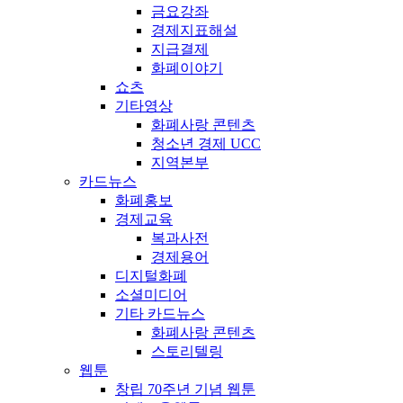
금요강좌
경제지표해설
지급결제
화폐이야기
쇼츠
기타영상
화폐사랑 콘텐츠
청소년 경제 UCC
지역본부
카드뉴스
화폐홍보
경제교육
복과사전
경제용어
디지털화폐
소셜미디어
기타 카드뉴스
화폐사랑 콘텐츠
스토리텔링
웹툰
창립 70주년 기념 웹툰