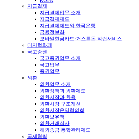
KOFR
지급결제
지급결제업무 소개
지급결제제도
지급결제제도와 한국은행
금융정보화
모바일현금카드·거스름돈 적립서비스
디지털화폐
국고증권
국고증권업무 소개
국고업무
증권업무
외환
외환업무 소개
외환정책과 외환제도
외환시장과 환율
외환시장 구조개선
외환시장운영협의회
외환보유액
외환거래심사
해외송금 통합관리제도
국제협력