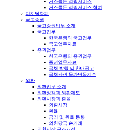
거스름돈 적립서비스
거스름돈 적립서비스 참여
디지털화폐
국고증권
국고증권업무 소개
국고업무
한국은행의 국고업무
국고업무자료
증권업무
한국은행의 증권업무
증권업무자료
국채 발행 및 환매공고
국채관련 물가연동계수
외환
외환업무 소개
외환정책과 외환제도
외환시장과 환율
외환시장
환율
금리 및 환율 동향
외환당국 순거래
외환시장 구조개선