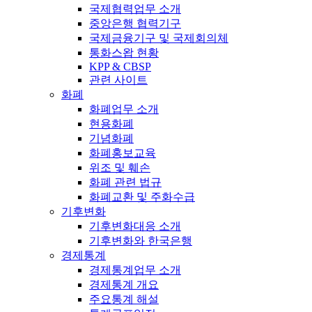
국제협력업무 소개
중앙은행 협력기구
국제금융기구 및 국제회의체
통화스왑 현황
KPP & CBSP
관련 사이트
화폐
화폐업무 소개
현용화폐
기념화폐
화폐홍보교육
위조 및 훼손
화폐 관련 법규
화폐교환 및 주화수급
기후변화
기후변화대응 소개
기후변화와 한국은행
경제통계
경제통계업무 소개
경제통계 개요
주요통계 해설