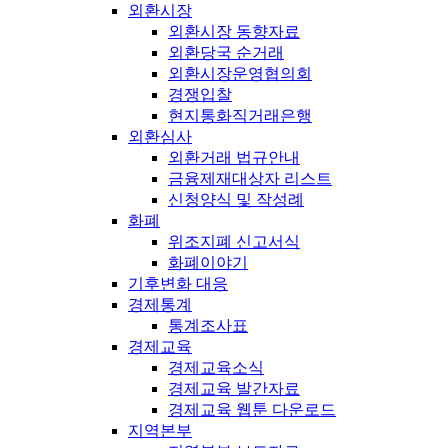
외환시장
외환시장 동향자료
외환당국 순거래
외환시장운영협의회
경쟁입찰
현지통화직거래은행
외환심사
외환거래 법규안내
금융제재대상자 리스트
신청양식 및 작성례
화폐
위조지폐 신고서식
화폐이야기
기후변화 대응
경제통계
통계조사표
경제교육
경제교육소식
경제교육 발간자료
경제교육 웹툰 다운로드
지역본부