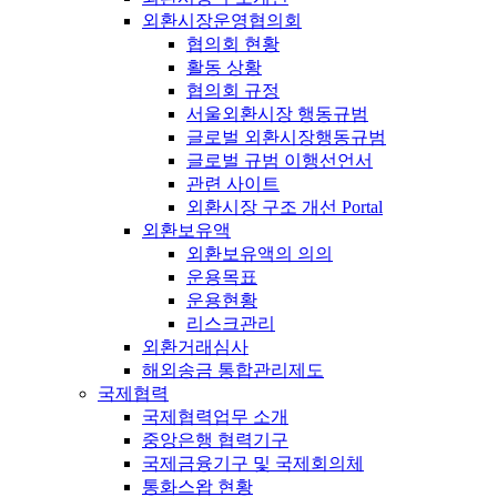
외환시장운영협의회
협의회 현황
활동 상황
협의회 규정
서울외환시장 행동규범
글로벌 외환시장행동규범
글로벌 규범 이행선언서
관련 사이트
외환시장 구조 개선 Portal
외환보유액
외환보유액의 의의
운용목표
운용현황
리스크관리
외환거래심사
해외송금 통합관리제도
국제협력
국제협력업무 소개
중앙은행 협력기구
국제금융기구 및 국제회의체
통화스왑 현황