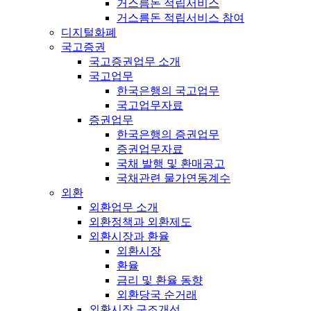
거스름돈 적립서비스
거스름돈 적립서비스 참여
디지털화폐
국고증권
국고증권업무 소개
국고업무
한국은행의 국고업무
국고업무자료
증권업무
한국은행의 증권업무
증권업무자료
국채 발행 및 환매공고
국채관련 물가연동계수
외환
외환업무 소개
외환정책과 외환제도
외환시장과 환율
외환시장
환율
금리 및 환율 동향
외환당국 순거래
외환시장 구조개선