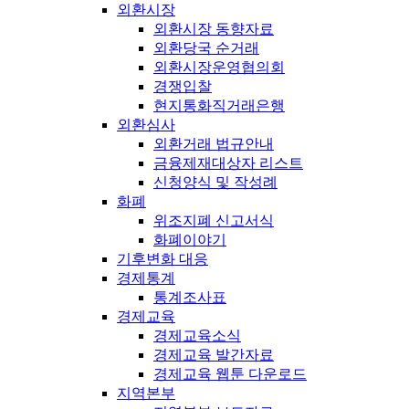
외환시장
외환시장 동향자료
외환당국 순거래
외환시장운영협의회
경쟁입찰
현지통화직거래은행
외환심사
외환거래 법규안내
금융제재대상자 리스트
신청양식 및 작성례
화폐
위조지폐 신고서식
화폐이야기
기후변화 대응
경제통계
통계조사표
경제교육
경제교육소식
경제교육 발간자료
경제교육 웹툰 다운로드
지역본부