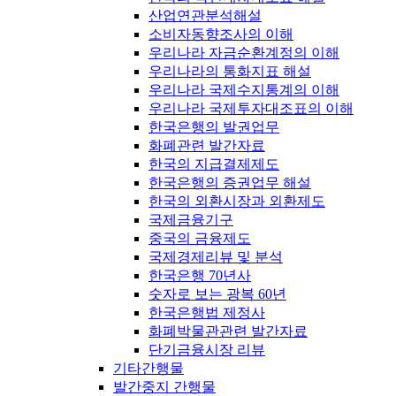
산업연관분석해설
소비자동향조사의 이해
우리나라 자금순환계정의 이해
우리나라의 통화지표 해설
우리나라 국제수지통계의 이해
우리나라 국제투자대조표의 이해
한국은행의 발권업무
화폐관련 발간자료
한국의 지급결제제도
한국은행의 증권업무 해설
한국의 외환시장과 외환제도
국제금융기구
중국의 금융제도
국제경제리뷰 및 분석
한국은행 70년사
숫자로 보는 광복 60년
한국은행법 제정사
화폐박물관관련 발간자료
단기금융시장 리뷰
기타간행물
발간중지 간행물