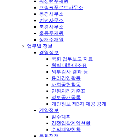
워싱턴주재원
프랑크푸르트사무소
동경사무소
런던사무소
북경사무소
홍콩주재원
상해주재원
업무별 정보
경영정보
국회 업무보고 자료
월별 대차대조표
외부감사 결과 등
윤리경영활동
사회공헌활동
민원처리기준표
정보공개목록
개인정보 제3자 제공 공개
계약정보
발주계획
경쟁입찰계약현황
수의계약현황
통화정책