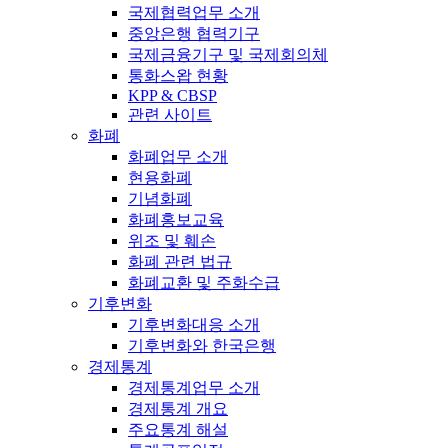
국제협력업무 소개
중앙은행 협력기구
국제금융기구 및 국제회의체
통화스왑 현황
KPP & CBSP
관련 사이트
화폐
화폐업무 소개
현용화폐
기념화폐
화폐홍보교육
위조 및 훼손
화폐 관련 법규
화폐교환 및 주화수급
기후변화
기후변화대응 소개
기후변화와 한국은행
경제통계
경제통계업무 소개
경제통계 개요
주요통계 해설