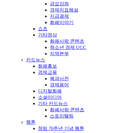
금요강좌
경제지표해설
지급결제
화폐이야기
쇼츠
기타영상
화폐사랑 콘텐츠
청소년 경제 UCC
지역본부
카드뉴스
화폐홍보
경제교육
복과사전
경제용어
디지털화폐
소셜미디어
기타 카드뉴스
화폐사랑 콘텐츠
스토리텔링
웹툰
창립 70주년 기념 웹툰