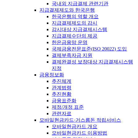
국내외 지급결제 관련기관
지급결제제도와 한국은행
한국은행의 역할 개요
지급결제제도의 감시
감시대상 지급결제시스템
지급결제수단의 제공
한은금융망 운영
국제금융전문표준(ISO 20022) 도입
결제부족자금 지원
결제완결성 보장대상 지급결제시스템
지정
금융정보화
추진체계
관계법령
추진현황
금융표준화
제정/개정 표준
관련자료
모바일현금카드·거스름돈 적립서비스
모바일현금카드 개요
모바일현금카드 이용방법