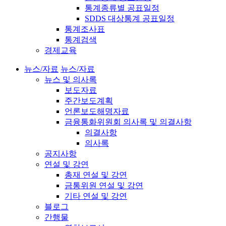
통계종류별 공표일정
SDDS 대상통계 공표일정
통계조사표
통계검색
경제교육
뉴스/자료
뉴스/자료
뉴스 및 의사록
보도자료
주간보도계획
언론보도해명자료
금융통화위원회 의사록 및 의결사항
의결사항
의사록
공지사항
연설 및 강연
총재 연설 및 강연
금통위원 연설 및 강연
기타 연설 및 강연
블로그
간행물