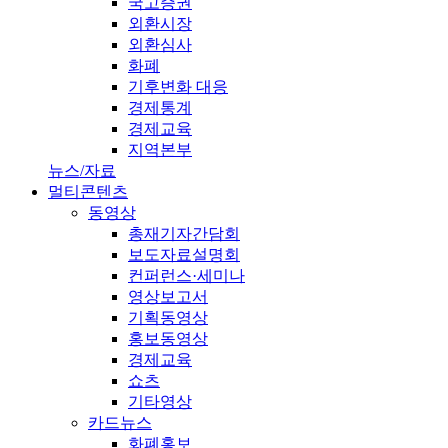
국고증권
외환시장
외환심사
화폐
기후변화 대응
경제통계
경제교육
지역본부
뉴스/자료
멀티콘텐츠
동영상
총재기자간담회
보도자료설명회
컨퍼런스·세미나
영상보고서
기획동영상
홍보동영상
경제교육
쇼츠
기타영상
카드뉴스
화폐홍보