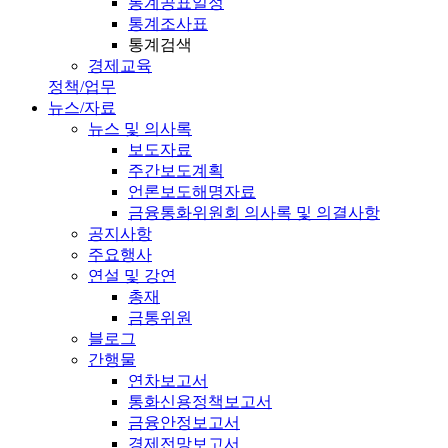
통계공표일정
통계조사표
통계검색
경제교육
정책/업무
뉴스/자료
뉴스 및 의사록
보도자료
주간보도계획
언론보도해명자료
금융통화위원회 의사록 및 의결사항
공지사항
주요행사
연설 및 강연
총재
금통위원
블로그
간행물
연차보고서
통화신용정책보고서
금융안정보고서
경제전망보고서