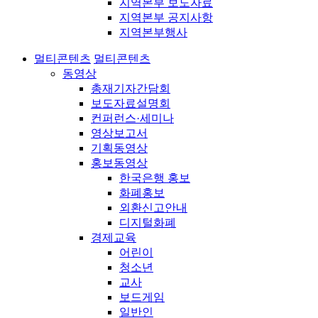
지역본부 보도자료
지역본부 공지사항
지역본부행사
멀티콘텐츠
멀티콘텐츠
동영상
총재기자간담회
보도자료설명회
컨퍼런스·세미나
영상보고서
기획동영상
홍보동영상
한국은행 홍보
화폐홍보
외환신고안내
디지털화폐
경제교육
어린이
청소년
교사
보드게임
일반인