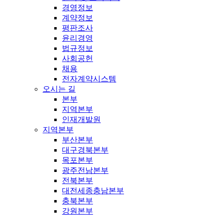
경영정보
계약정보
평판조사
윤리경영
법규정보
사회공헌
채용
전자계약시스템
오시는 길
본부
지역본부
인재개발원
지역본부
부산본부
대구경북본부
목포본부
광주전남본부
전북본부
대전세종충남본부
충북본부
강원본부