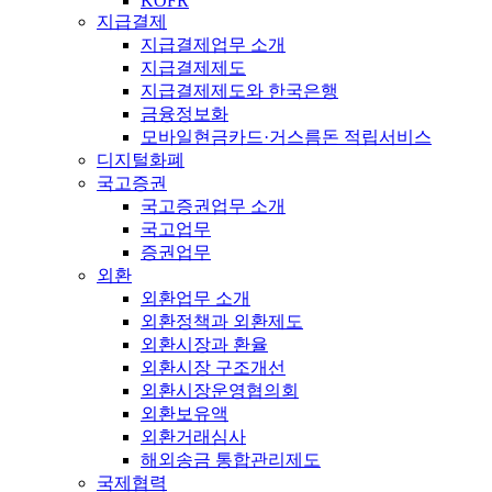
KOFR
지급결제
지급결제업무 소개
지급결제제도
지급결제제도와 한국은행
금융정보화
모바일현금카드·거스름돈 적립서비스
디지털화폐
국고증권
국고증권업무 소개
국고업무
증권업무
외환
외환업무 소개
외환정책과 외환제도
외환시장과 환율
외환시장 구조개선
외환시장운영협의회
외환보유액
외환거래심사
해외송금 통합관리제도
국제협력