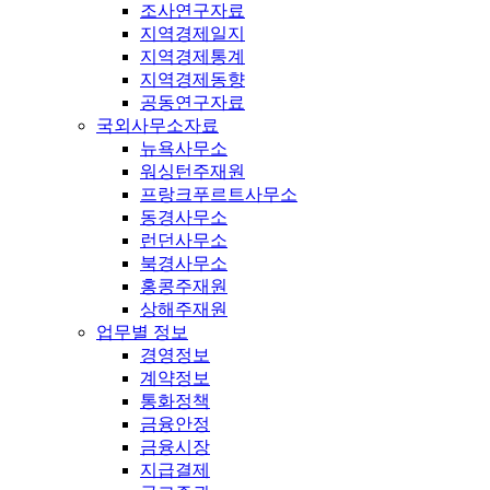
조사연구자료
지역경제일지
지역경제통계
지역경제동향
공동연구자료
국외사무소자료
뉴욕사무소
워싱턴주재원
프랑크푸르트사무소
동경사무소
런던사무소
북경사무소
홍콩주재원
상해주재원
업무별 정보
경영정보
계약정보
통화정책
금융안정
금융시장
지급결제