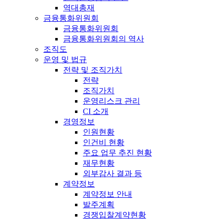
역대총재
금융통화위원회
금융통화위원회
금융통화위원회의 역사
조직도
운영 및 법규
전략 및 조직가치
전략
조직가치
운영리스크 관리
CI 소개
경영정보
인원현황
인건비 현황
주요 업무 추진 현황
재무현황
외부감사 결과 등
계약정보
계약정보 안내
발주계획
경쟁입찰계약현황