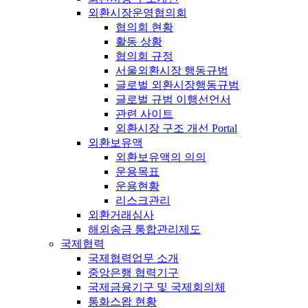
외환시장운영협의회
협의회 현황
활동 상황
협의회 규정
서울외환시장 행동규범
글로벌 외환시장행동규범
글로벌 규범 이행선언서
관련 사이트
외환시장 구조 개선 Portal
외환보유액
외환보유액의 의의
운용목표
운용현황
리스크관리
외환거래심사
해외송금 통합관리제도
국제협력
국제협력업무 소개
중앙은행 협력기구
국제금융기구 및 국제회의체
통화스왑 현황