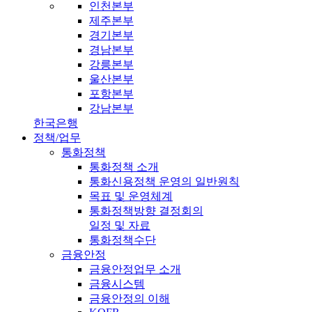
인천본부
제주본부
경기본부
경남본부
강릉본부
울산본부
포항본부
강남본부
한국은행
정책/업무
통화정책
통화정책 소개
통화신용정책 운영의 일반원칙
목표 및 운영체계
통화정책방향 결정회의
일정 및 자료
통화정책수단
금융안정
금융안정업무 소개
금융시스템
금융안정의 이해