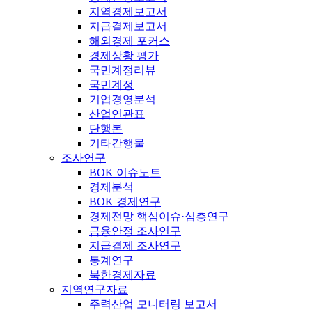
지역경제보고서
지급결제보고서
해외경제 포커스
경제상황 평가
국민계정리뷰
국민계정
기업경영분석
산업연관표
단행본
기타간행물
조사연구
BOK 이슈노트
경제분석
BOK 경제연구
경제전망 핵심이슈·심층연구
금융안정 조사연구
지급결제 조사연구
통계연구
북한경제자료
지역연구자료
주력산업 모니터링 보고서