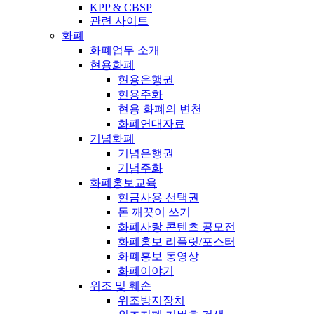
KPP & CBSP
관련 사이트
화폐
화폐업무 소개
현용화폐
현용은행권
현용주화
현용 화폐의 변천
화폐연대자료
기념화폐
기념은행권
기념주화
화폐홍보교육
현금사용 선택권
돈 깨끗이 쓰기
화폐사랑 콘텐츠 공모전
화폐홍보 리플릿/포스터
화폐홍보 동영상
화폐이야기
위조 및 훼손
위조방지장치