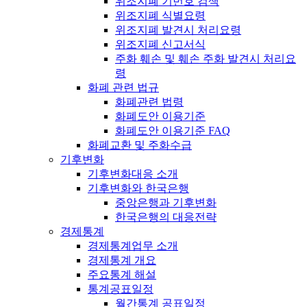
위조지폐 기번호 검색
위조지폐 식별요령
위조지폐 발견시 처리요령
위조지폐 신고서식
주화 훼손 및 훼손 주화 발견시 처리요
령
화폐 관련 법규
화폐관련 법령
화폐도안 이용기준
화폐도안 이용기준 FAQ
화폐교환 및 주화수급
기후변화
기후변화대응 소개
기후변화와 한국은행
중앙은행과 기후변화
한국은행의 대응전략
경제통계
경제통계업무 소개
경제통계 개요
주요통계 해설
통계공표일정
월간통계 공표일정