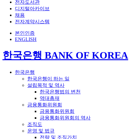
전자도서관
디지털아카이브
채용
전자계약시스템
본인인증
ENGLISH
한국은행 BANK OF KOREA
한국은행
한국은행이 하는 일
설립목적 및 역사
한국은행법의 변천
역대총재
금융통화위원회
금융통화위원회
금융통화위원회의 역사
조직도
운영 및 법규
전략 및 조직가치