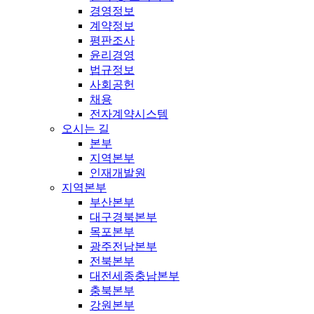
경영정보
계약정보
평판조사
윤리경영
법규정보
사회공헌
채용
전자계약시스템
오시는 길
본부
지역본부
인재개발원
지역본부
부산본부
대구경북본부
목포본부
광주전남본부
전북본부
대전세종충남본부
충북본부
강원본부