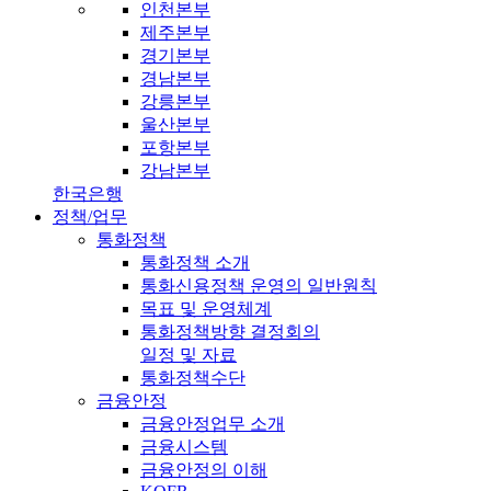
인천본부
제주본부
경기본부
경남본부
강릉본부
울산본부
포항본부
강남본부
한국은행
정책/업무
통화정책
통화정책 소개
통화신용정책 운영의 일반원칙
목표 및 운영체계
통화정책방향 결정회의
일정 및 자료
통화정책수단
금융안정
금융안정업무 소개
금융시스템
금융안정의 이해