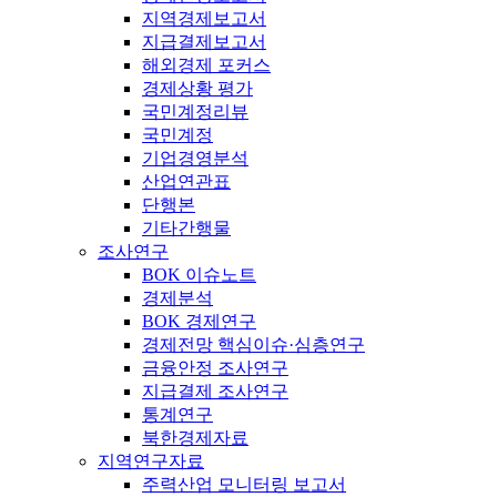
지역경제보고서
지급결제보고서
해외경제 포커스
경제상황 평가
국민계정리뷰
국민계정
기업경영분석
산업연관표
단행본
기타간행물
조사연구
BOK 이슈노트
경제분석
BOK 경제연구
경제전망 핵심이슈·심층연구
금융안정 조사연구
지급결제 조사연구
통계연구
북한경제자료
지역연구자료
주력산업 모니터링 보고서