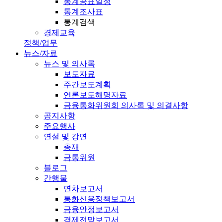
통계공표일정
통계조사표
통계검색
경제교육
정책/업무
뉴스/자료
뉴스 및 의사록
보도자료
주간보도계획
언론보도해명자료
금융통화위원회 의사록 및 의결사항
공지사항
주요행사
연설 및 강연
총재
금통위원
블로그
간행물
연차보고서
통화신용정책보고서
금융안정보고서
경제전망보고서