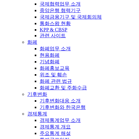
국제협력업무 소개
중앙은행 협력기구
국제금융기구 및 국제회의체
통화스왑 현황
KPP & CBSP
관련 사이트
화폐
화폐업무 소개
현용화폐
기념화폐
화폐홍보교육
위조 및 훼손
화폐 관련 법규
화폐교환 및 주화수급
기후변화
기후변화대응 소개
기후변화와 한국은행
경제통계
경제통계업무 소개
경제통계 개요
주요통계 해설