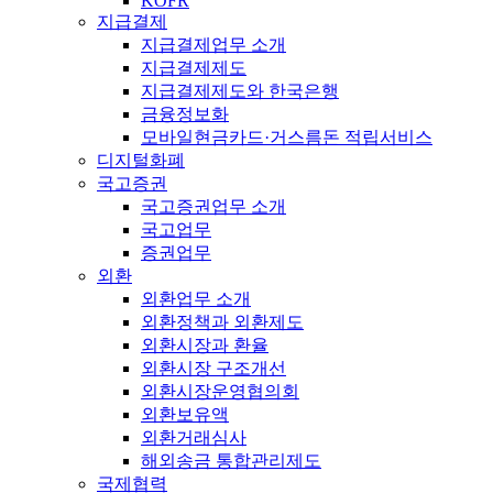
KOFR
지급결제
지급결제업무 소개
지급결제제도
지급결제제도와 한국은행
금융정보화
모바일현금카드·거스름돈 적립서비스
디지털화폐
국고증권
국고증권업무 소개
국고업무
증권업무
외환
외환업무 소개
외환정책과 외환제도
외환시장과 환율
외환시장 구조개선
외환시장운영협의회
외환보유액
외환거래심사
해외송금 통합관리제도
국제협력