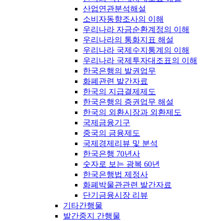
산업연관분석해설
소비자동향조사의 이해
우리나라 자금순환계정의 이해
우리나라의 통화지표 해설
우리나라 국제수지통계의 이해
우리나라 국제투자대조표의 이해
한국은행의 발권업무
화폐관련 발간자료
한국의 지급결제제도
한국은행의 증권업무 해설
한국의 외환시장과 외환제도
국제금융기구
중국의 금융제도
국제경제리뷰 및 분석
한국은행 70년사
숫자로 보는 광복 60년
한국은행법 제정사
화폐박물관관련 발간자료
단기금융시장 리뷰
기타간행물
발간중지 간행물