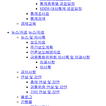
통계종류별 공표일정
SDDS 대상통계 공표일정
통계조사표
통계검색
경제교육
뉴스/자료
뉴스/자료
뉴스 및 의사록
보도자료
주간보도계획
언론보도해명자료
금융통화위원회 의사록 및 의결사항
의결사항
의사록
공지사항
연설 및 강연
총재 연설 및 강연
금통위원 연설 및 강연
기타 연설 및 강연
블로그
간행물