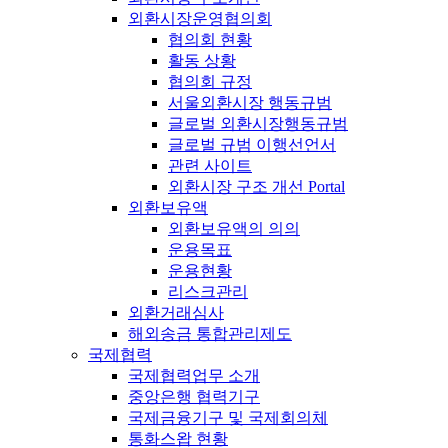
외환시장운영협의회
협의회 현황
활동 상황
협의회 규정
서울외환시장 행동규범
글로벌 외환시장행동규범
글로벌 규범 이행선언서
관련 사이트
외환시장 구조 개선 Portal
외환보유액
외환보유액의 의의
운용목표
운용현황
리스크관리
외환거래심사
해외송금 통합관리제도
국제협력
국제협력업무 소개
중앙은행 협력기구
국제금융기구 및 국제회의체
통화스왑 현황