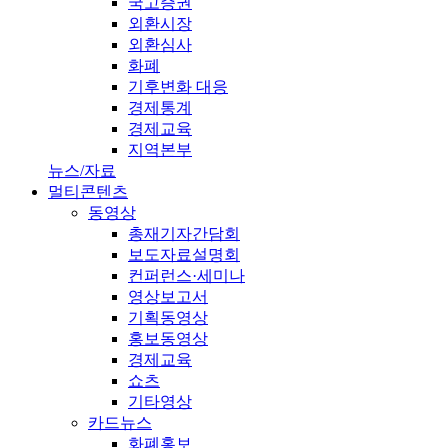
국고증권
외환시장
외환심사
화폐
기후변화 대응
경제통계
경제교육
지역본부
뉴스/자료
멀티콘텐츠
동영상
총재기자간담회
보도자료설명회
컨퍼런스·세미나
영상보고서
기획동영상
홍보동영상
경제교육
쇼츠
기타영상
카드뉴스
화폐홍보