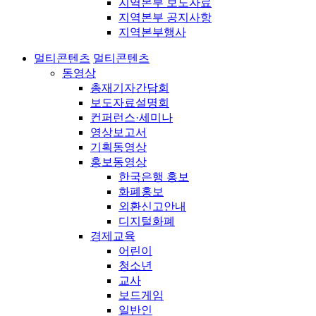
지역본부 보도자료
지역본부 공지사항
지역본부행사
멀티콘텐츠
멀티콘텐츠
동영상
총재기자간담회
보도자료설명회
컨퍼런스·세미나
영상보고서
기획동영상
홍보동영상
한국은행 홍보
화폐홍보
외환신고안내
디지털화폐
경제교육
어린이
청소년
교사
보드게임
일반인