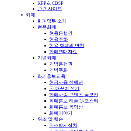
KPP & CBSP
관련 사이트
화폐
화폐업무 소개
현용화폐
현용은행권
현용주화
현용 화폐의 변천
화폐연대자료
기념화폐
기념은행권
기념주화
화폐홍보교육
현금사용 선택권
돈 깨끗이 쓰기
화폐사랑 콘텐츠 공모전
화폐홍보 리플릿/포스터
화폐홍보 동영상
화폐이야기
위조 및 훼손
위조방지장치