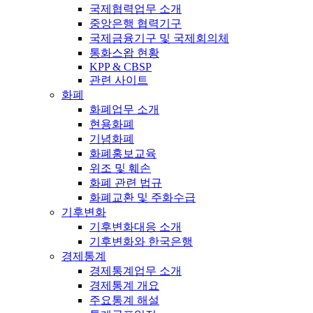
국제협력업무 소개
중앙은행 협력기구
국제금융기구 및 국제회의체
통화스왑 현황
KPP & CBSP
관련 사이트
화폐
화폐업무 소개
현용화폐
기념화폐
화폐홍보교육
위조 및 훼손
화폐 관련 법규
화폐교환 및 주화수급
기후변화
기후변화대응 소개
기후변화와 한국은행
경제통계
경제통계업무 소개
경제통계 개요
주요통계 해설