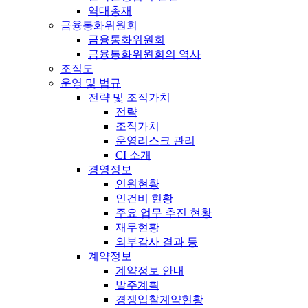
역대총재
금융통화위원회
금융통화위원회
금융통화위원회의 역사
조직도
운영 및 법규
전략 및 조직가치
전략
조직가치
운영리스크 관리
CI 소개
경영정보
인원현황
인건비 현황
주요 업무 추진 현황
재무현황
외부감사 결과 등
계약정보
계약정보 안내
발주계획
경쟁입찰계약현황