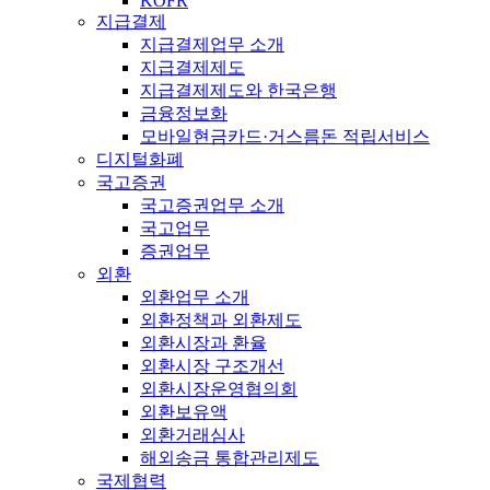
KOFR
지급결제
지급결제업무 소개
지급결제제도
지급결제제도와 한국은행
금융정보화
모바일현금카드·거스름돈 적립서비스
디지털화폐
국고증권
국고증권업무 소개
국고업무
증권업무
외환
외환업무 소개
외환정책과 외환제도
외환시장과 환율
외환시장 구조개선
외환시장운영협의회
외환보유액
외환거래심사
해외송금 통합관리제도
국제협력