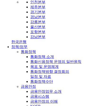
인천본부
제주본부
경기본부
경남본부
강릉본부
울산본부
포항본부
강남본부
한국은행
정책/업무
통화정책
통화정책 소개
통화신용정책 운영의 일반원칙
목표 및 운영체계
통화정책방향 결정회의
일정 및 자료
통화정책수단
금융안정
금융안정업무 소개
금융시스템
금융안정의 이해