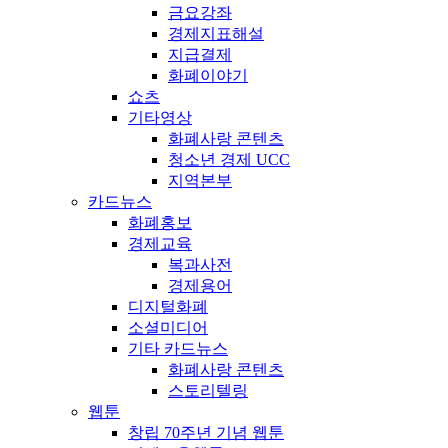
금요강좌
경제지표해설
지급결제
화폐이야기
쇼츠
기타영상
화폐사랑 콘텐츠
청소년 경제 UCC
지역본부
카드뉴스
화폐홍보
경제교육
복과사전
경제용어
디지털화폐
소셜미디어
기타 카드뉴스
화폐사랑 콘텐츠
스토리텔링
웹툰
창립 70주년 기념 웹툰