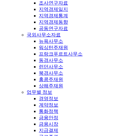
조사연구자료
지역경제일지
지역경제통계
지역경제동향
공동연구자료
국외사무소자료
뉴욕사무소
워싱턴주재원
프랑크푸르트사무소
동경사무소
런던사무소
북경사무소
홍콩주재원
상해주재원
업무별 정보
경영정보
계약정보
통화정책
금융안정
금융시장
지급결제