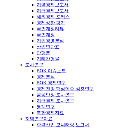
지역경제보고서
지급결제보고서
해외경제 포커스
경제상황 평가
국민계정리뷰
국민계정
기업경영분석
산업연관표
단행본
기타간행물
조사연구
BOK 이슈노트
경제분석
BOK 경제연구
경제전망 핵심이슈·심층연구
금융안정 조사연구
지급결제 조사연구
통계연구
북한경제자료
지역연구자료
주력산업 모니터링 보고서