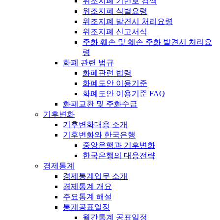
위조지폐 기번호 검색
위조지폐 식별요령
위조지폐 발견시 처리요령
위조지폐 신고서식
주화 훼손 및 훼손 주화 발견시 처리요
령
화폐 관련 법규
화폐관련 법령
화폐도안 이용기준
화폐도안 이용기준 FAQ
화폐교환 및 주화수급
기후변화
기후변화대응 소개
기후변화와 한국은행
중앙은행과 기후변화
한국은행의 대응전략
경제통계
경제통계업무 소개
경제통계 개요
주요통계 해설
통계공표일정
월간통계 공표일정