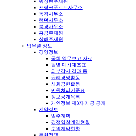
워싱턴주재원
프랑크푸르트사무소
동경사무소
런던사무소
북경사무소
홍콩주재원
상해주재원
업무별 정보
경영정보
국회 업무보고 자료
월별 대차대조표
외부감사 결과 등
윤리경영활동
사회공헌활동
민원처리기준표
정보공개목록
개인정보 제3자 제공 공개
계약정보
발주계획
경쟁입찰계약현황
수의계약현황
통화정책