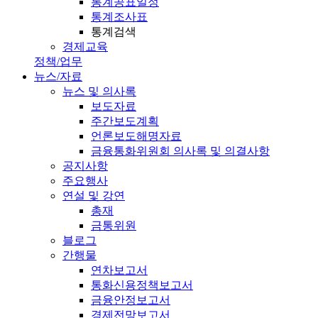
통계공표일정
통계조사표
통계검색
경제교육
정책/업무
뉴스/자료
뉴스 및 의사록
보도자료
주간보도계획
언론보도해명자료
금융통화위원회 의사록 및 의결사항
공지사항
주요행사
연설 및 강연
총재
금통위원
블로그
간행물
연차보고서
통화신용정책보고서
금융안정보고서
경제전망보고서