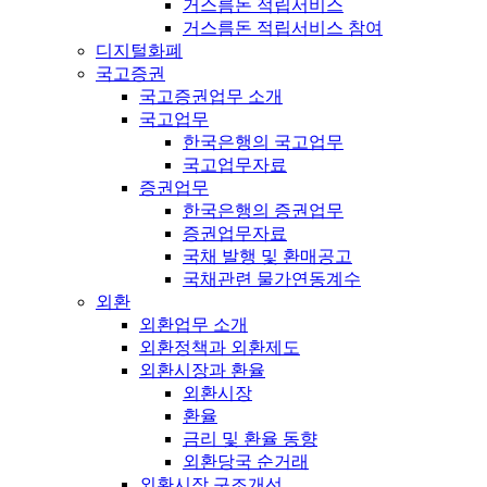
거스름돈 적립서비스
거스름돈 적립서비스 참여
디지털화폐
국고증권
국고증권업무 소개
국고업무
한국은행의 국고업무
국고업무자료
증권업무
한국은행의 증권업무
증권업무자료
국채 발행 및 환매공고
국채관련 물가연동계수
외환
외환업무 소개
외환정책과 외환제도
외환시장과 환율
외환시장
환율
금리 및 환율 동향
외환당국 순거래
외환시장 구조개선