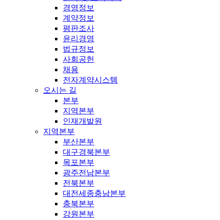
경영정보
계약정보
평판조사
윤리경영
법규정보
사회공헌
채용
전자계약시스템
오시는 길
본부
지역본부
인재개발원
지역본부
부산본부
대구경북본부
목포본부
광주전남본부
전북본부
대전세종충남본부
충북본부
강원본부