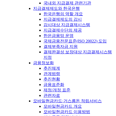
국내외 지급결제 관련기관
지급결제제도와 한국은행
한국은행의 역할 개요
지급결제제도의 감시
감시대상 지급결제시스템
지급결제수단의 제공
한은금융망 운영
국제금융전문표준(ISO 20022) 도입
결제부족자금 지원
결제완결성 보장대상 지급결제시스템
지정
금융정보화
추진체계
관계법령
추진현황
금융표준화
제정/개정 표준
관련자료
모바일현금카드·거스름돈 적립서비스
모바일현금카드 개요
모바일현금카드 이용방법