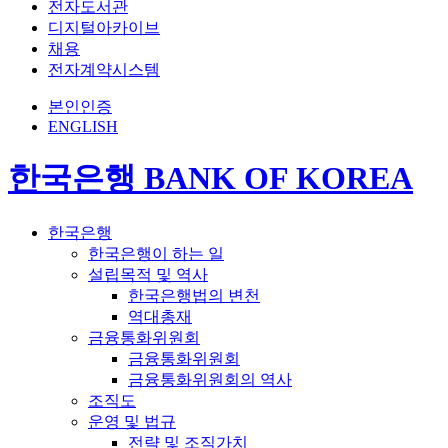
전자도서관
디지털아카이브
채용
전자계약시스템
본인인증
ENGLISH
한국은행 BANK OF KOREA
한국은행
한국은행이 하는 일
설립목적 및 역사
한국은행법의 변천
역대총재
금융통화위원회
금융통화위원회
금융통화위원회의 역사
조직도
운영 및 법규
전략 및 조직가치