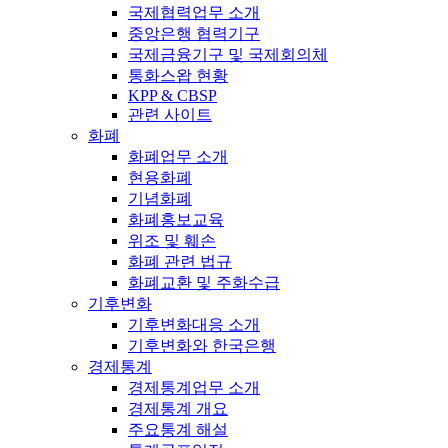
국제협력업무 소개
중앙은행 협력기구
국제금융기구 및 국제회의체
통화스왑 현황
KPP & CBSP
관련 사이트
화폐
화폐업무 소개
현용화폐
기념화폐
화폐홍보교육
위조 및 훼손
화폐 관련 법규
화폐교환 및 주화수급
기후변화
기후변화대응 소개
기후변화와 한국은행
경제통계
경제통계업무 소개
경제통계 개요
주요통계 해설