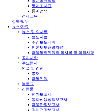
통계공표일정
통계조사표
통계검색
경제교육
정책/업무
뉴스/자료
뉴스 및 의사록
보도자료
주간보도계획
언론보도해명자료
금융통화위원회 의사록 및 의결사항
공지사항
주요행사
연설 및 강연
총재
금통위원
블로그
간행물
연차보고서
통화신용정책보고서
금융안정보고서
경제전망보고서