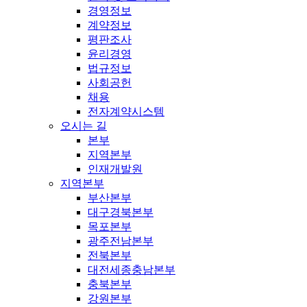
경영정보
계약정보
평판조사
윤리경영
법규정보
사회공헌
채용
전자계약시스템
오시는 길
본부
지역본부
인재개발원
지역본부
부산본부
대구경북본부
목포본부
광주전남본부
전북본부
대전세종충남본부
충북본부
강원본부