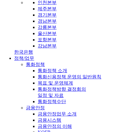
인천본부
제주본부
경기본부
경남본부
강릉본부
울산본부
포항본부
강남본부
한국은행
정책/업무
통화정책
통화정책 소개
통화신용정책 운영의 일반원칙
목표 및 운영체계
통화정책방향 결정회의
일정 및 자료
통화정책수단
금융안정
금융안정업무 소개
금융시스템
금융안정의 이해