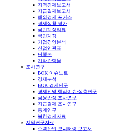
지역경제보고서
지급결제보고서
해외경제 포커스
경제상황 평가
국민계정리뷰
국민계정
기업경영분석
산업연관표
단행본
기타간행물
조사연구
BOK 이슈노트
경제분석
BOK 경제연구
경제전망 핵심이슈·심층연구
금융안정 조사연구
지급결제 조사연구
통계연구
북한경제자료
지역연구자료
주력산업 모니터링 보고서