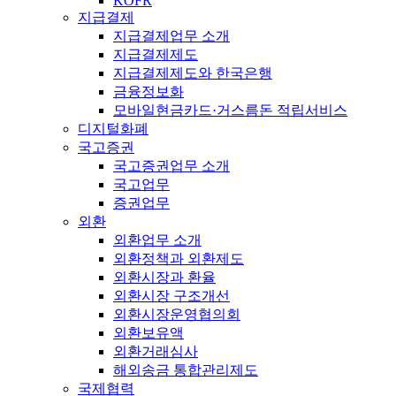
KOFR
지급결제
지급결제업무 소개
지급결제제도
지급결제제도와 한국은행
금융정보화
모바일현금카드·거스름돈 적립서비스
디지털화폐
국고증권
국고증권업무 소개
국고업무
증권업무
외환
외환업무 소개
외환정책과 외환제도
외환시장과 환율
외환시장 구조개선
외환시장운영협의회
외환보유액
외환거래심사
해외송금 통합관리제도
국제협력