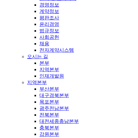
경영정보
계약정보
평판조사
윤리경영
법규정보
사회공헌
채용
전자계약시스템
오시는 길
본부
지역본부
인재개발원
지역본부
부산본부
대구경북본부
목포본부
광주전남본부
전북본부
대전세종충남본부
충북본부
강원본부