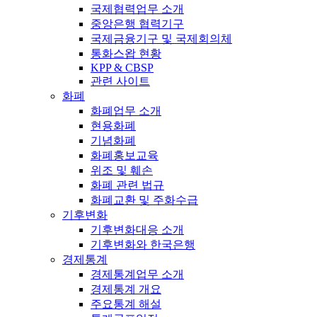
국제협력업무 소개
중앙은행 협력기구
국제금융기구 및 국제회의체
통화스왑 현황
KPP & CBSP
관련 사이트
화폐
화폐업무 소개
현용화폐
기념화폐
화폐홍보교육
위조 및 훼손
화폐 관련 법규
화폐교환 및 주화수급
기후변화
기후변화대응 소개
기후변화와 한국은행
경제통계
경제통계업무 소개
경제통계 개요
주요통계 해설