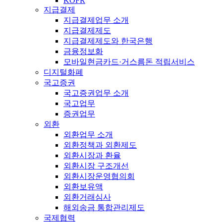
KOFR
지급결제
지급결제업무 소개
지급결제제도
지급결제제도와 한국은행
금융정보화
모바일현금카드·거스름돈 적립서비스
디지털화폐
국고증권
국고증권업무 소개
국고업무
증권업무
외환
외환업무 소개
외환정책과 외환제도
외환시장과 환율
외환시장 구조개선
외환시장운영협의회
외환보유액
외환거래심사
해외송금 통합관리제도
국제협력