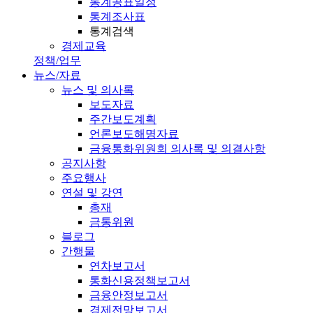
통계공표일정
통계조사표
통계검색
경제교육
정책/업무
뉴스/자료
뉴스 및 의사록
보도자료
주간보도계획
언론보도해명자료
금융통화위원회 의사록 및 의결사항
공지사항
주요행사
연설 및 강연
총재
금통위원
블로그
간행물
연차보고서
통화신용정책보고서
금융안정보고서
경제전망보고서