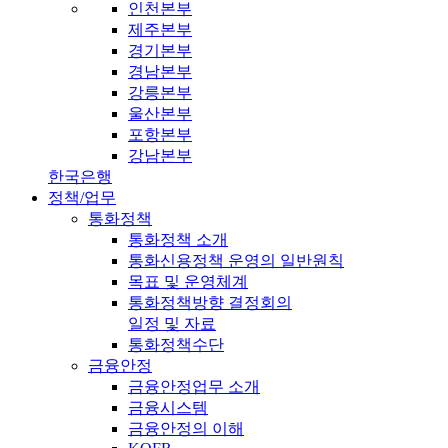
인천본부
제주본부
경기본부
경남본부
강릉본부
울산본부
포항본부
강남본부
한국은행
정책/업무
통화정책
통화정책 소개
통화신용정책 운영의 일반원칙
목표 및 운영체계
통화정책방향 결정회의
일정 및 자료
통화정책수단
금융안정
금융안정업무 소개
금융시스템
금융안정의 이해