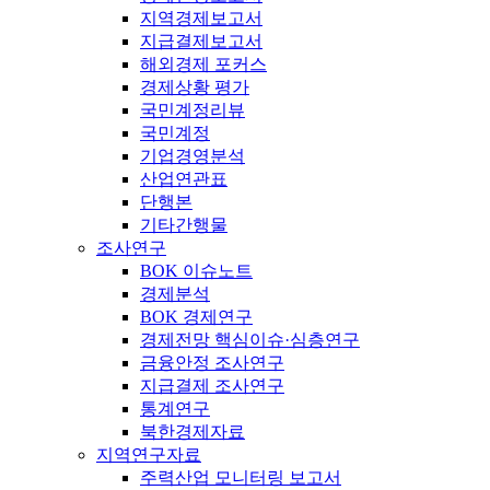
지역경제보고서
지급결제보고서
해외경제 포커스
경제상황 평가
국민계정리뷰
국민계정
기업경영분석
산업연관표
단행본
기타간행물
조사연구
BOK 이슈노트
경제분석
BOK 경제연구
경제전망 핵심이슈·심층연구
금융안정 조사연구
지급결제 조사연구
통계연구
북한경제자료
지역연구자료
주력산업 모니터링 보고서