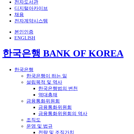
전자도서관
디지털아카이브
채용
전자계약시스템
본인인증
ENGLISH
한국은행 BANK OF KOREA
한국은행
한국은행이 하는 일
설립목적 및 역사
한국은행법의 변천
역대총재
금융통화위원회
금융통화위원회
금융통화위원회의 역사
조직도
운영 및 법규
전략 및 조직가치