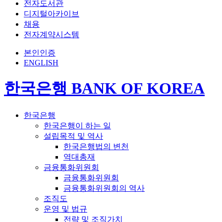
전자도서관
디지털아카이브
채용
전자계약시스템
본인인증
ENGLISH
한국은행 BANK OF KOREA
한국은행
한국은행이 하는 일
설립목적 및 역사
한국은행법의 변천
역대총재
금융통화위원회
금융통화위원회
금융통화위원회의 역사
조직도
운영 및 법규
전략 및 조직가치