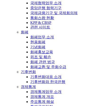
국제협력업무 소개
중앙은행 협력기구
국제금융기구 및 국제회의체
통화스왑 현황
KPP & CBSP
관련 사이트
화폐
화폐업무 소개
현용화폐
기념화폐
화폐홍보교육
위조 및 훼손
화폐 관련 법규
화폐교환 및 주화수급
기후변화
기후변화대응 소개
기후변화와 한국은행
경제통계
경제통계업무 소개
경제통계 개요
주요통계 해설