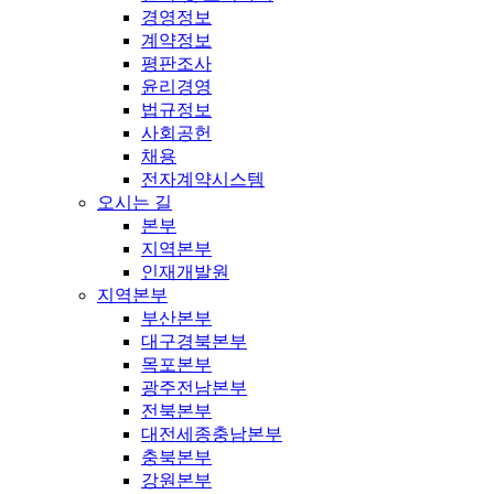
경영정보
계약정보
평판조사
윤리경영
법규정보
사회공헌
채용
전자계약시스템
오시는 길
본부
지역본부
인재개발원
지역본부
부산본부
대구경북본부
목포본부
광주전남본부
전북본부
대전세종충남본부
충북본부
강원본부