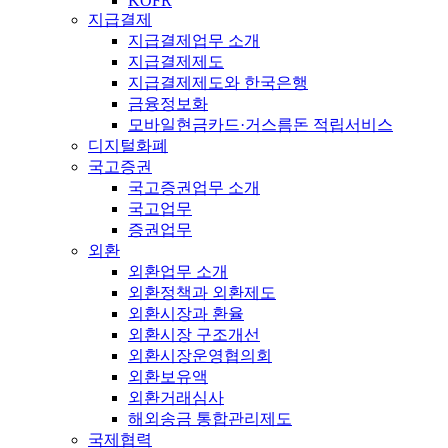
KOFR
지급결제
지급결제업무 소개
지급결제제도
지급결제제도와 한국은행
금융정보화
모바일현금카드·거스름돈 적립서비스
디지털화폐
국고증권
국고증권업무 소개
국고업무
증권업무
외환
외환업무 소개
외환정책과 외환제도
외환시장과 환율
외환시장 구조개선
외환시장운영협의회
외환보유액
외환거래심사
해외송금 통합관리제도
국제협력