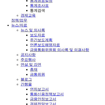
통계공표일정
통계조사표
통계검색
경제교육
정책/업무
뉴스/자료
뉴스 및 의사록
보도자료
주간보도계획
언론보도해명자료
금융통화위원회 의사록 및 의결사항
공지사항
주요행사
연설 및 강연
총재
금통위원
블로그
간행물
연차보고서
통화신용정책보고서
금융안정보고서
경제전망보고서