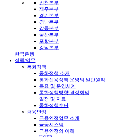
인천본부
제주본부
경기본부
경남본부
강릉본부
울산본부
포항본부
강남본부
한국은행
정책/업무
통화정책
통화정책 소개
통화신용정책 운영의 일반원칙
목표 및 운영체계
통화정책방향 결정회의
일정 및 자료
통화정책수단
금융안정
금융안정업무 소개
금융시스템
금융안정의 이해