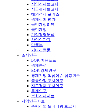
지역경제보고서
지급결제보고서
해외경제 포커스
경제상황 평가
국민계정리뷰
국민계정
기업경영분석
산업연관표
단행본
기타간행물
조사연구
BOK 이슈노트
경제분석
BOK 경제연구
경제전망 핵심이슈·심층연구
금융안정 조사연구
지급결제 조사연구
통계연구
북한경제자료
지역연구자료
주력산업 모니터링 보고서