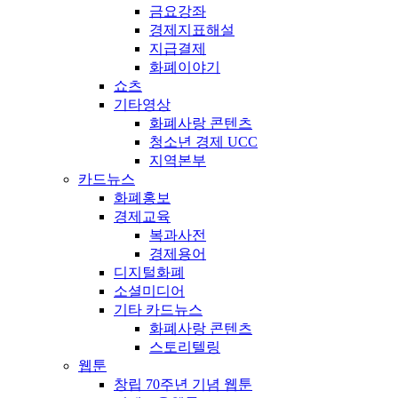
금요강좌
경제지표해설
지급결제
화폐이야기
쇼츠
기타영상
화폐사랑 콘텐츠
청소년 경제 UCC
지역본부
카드뉴스
화폐홍보
경제교육
복과사전
경제용어
디지털화폐
소셜미디어
기타 카드뉴스
화폐사랑 콘텐츠
스토리텔링
웹툰
창립 70주년 기념 웹툰