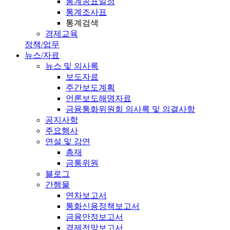
통계공표일정
통계조사표
통계검색
경제교육
정책/업무
뉴스/자료
뉴스 및 의사록
보도자료
주간보도계획
언론보도해명자료
금융통화위원회 의사록 및 의결사항
공지사항
주요행사
연설 및 강연
총재
금통위원
블로그
간행물
연차보고서
통화신용정책보고서
금융안정보고서
경제전망보고서