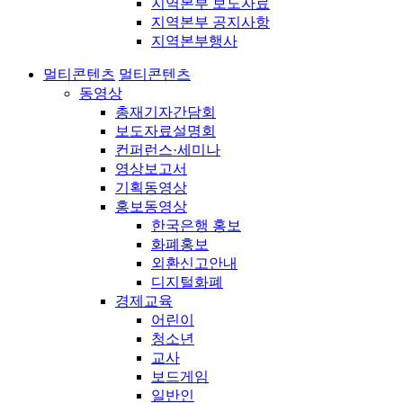
지역본부 보도자료
지역본부 공지사항
지역본부행사
멀티콘텐츠
멀티콘텐츠
동영상
총재기자간담회
보도자료설명회
컨퍼런스·세미나
영상보고서
기획동영상
홍보동영상
한국은행 홍보
화폐홍보
외환신고안내
디지털화폐
경제교육
어린이
청소년
교사
보드게임
일반인