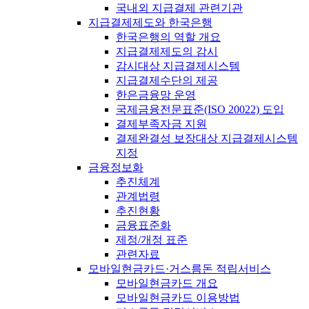
국내외 지급결제 관련기관
지급결제제도와 한국은행
한국은행의 역할 개요
지급결제제도의 감시
감시대상 지급결제시스템
지급결제수단의 제공
한은금융망 운영
국제금융전문표준(ISO 20022) 도입
결제부족자금 지원
결제완결성 보장대상 지급결제시스템
지정
금융정보화
추진체계
관계법령
추진현황
금융표준화
제정/개정 표준
관련자료
모바일현금카드·거스름돈 적립서비스
모바일현금카드 개요
모바일현금카드 이용방법