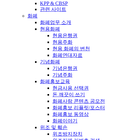
KPP & CBSP
관련 사이트
화폐
화폐업무 소개
현용화폐
현용은행권
현용주화
현용 화폐의 변천
화폐연대자료
기념화폐
기념은행권
기념주화
화폐홍보교육
현금사용 선택권
돈 깨끗이 쓰기
화폐사랑 콘텐츠 공모전
화폐홍보 리플릿/포스터
화폐홍보 동영상
화폐이야기
위조 및 훼손
위조방지장치