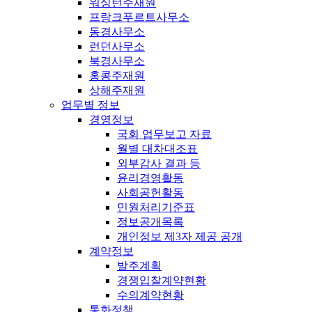
워싱턴주재원
프랑크푸르트사무소
동경사무소
런던사무소
북경사무소
홍콩주재원
상해주재원
업무별 정보
경영정보
국회 업무보고 자료
월별 대차대조표
외부감사 결과 등
윤리경영활동
사회공헌활동
민원처리기준표
정보공개목록
개인정보 제3자 제공 공개
계약정보
발주계획
경쟁입찰계약현황
수의계약현황
통화정책