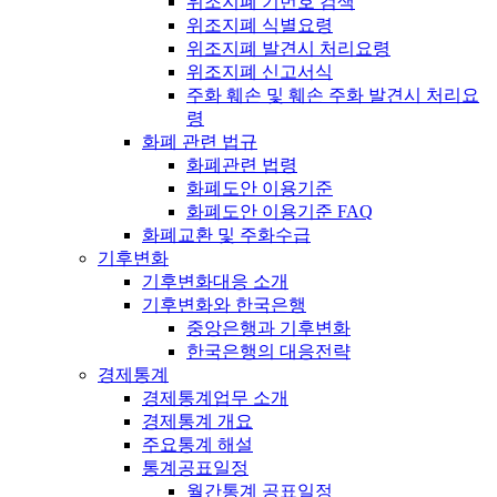
위조지폐 기번호 검색
위조지폐 식별요령
위조지폐 발견시 처리요령
위조지폐 신고서식
주화 훼손 및 훼손 주화 발견시 처리요
령
화폐 관련 법규
화폐관련 법령
화폐도안 이용기준
화폐도안 이용기준 FAQ
화폐교환 및 주화수급
기후변화
기후변화대응 소개
기후변화와 한국은행
중앙은행과 기후변화
한국은행의 대응전략
경제통계
경제통계업무 소개
경제통계 개요
주요통계 해설
통계공표일정
월간통계 공표일정