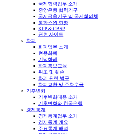
국제협력업무 소개
중앙은행 협력기구
국제금융기구 및 국제회의체
통화스왑 현황
KPP & CBSP
관련 사이트
화폐
화폐업무 소개
현용화폐
기념화폐
화폐홍보교육
위조 및 훼손
화폐 관련 법규
화폐교환 및 주화수급
기후변화
기후변화대응 소개
기후변화와 한국은행
경제통계
경제통계업무 소개
경제통계 개요
주요통계 해설