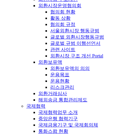
외환시장운영협의회
협의회 현황
활동 상황
협의회 규정
서울외환시장 행동규범
글로벌 외환시장행동규범
글로벌 규범 이행선언서
관련 사이트
외환시장 구조 개선 Portal
외환보유액
외환보유액의 의의
운용목표
운용현황
리스크관리
외환거래심사
해외송금 통합관리제도
국제협력
국제협력업무 소개
중앙은행 협력기구
국제금융기구 및 국제회의체
통화스왑 현황