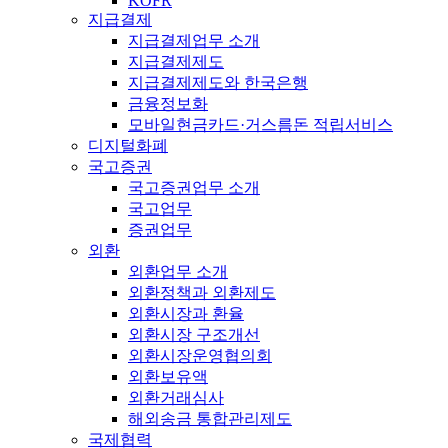
KOFR
지급결제
지급결제업무 소개
지급결제제도
지급결제제도와 한국은행
금융정보화
모바일현금카드·거스름돈 적립서비스
디지털화폐
국고증권
국고증권업무 소개
국고업무
증권업무
외환
외환업무 소개
외환정책과 외환제도
외환시장과 환율
외환시장 구조개선
외환시장운영협의회
외환보유액
외환거래심사
해외송금 통합관리제도
국제협력