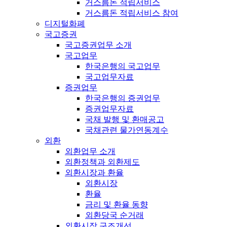
거스름돈 적립서비스
거스름돈 적립서비스 참여
디지털화폐
국고증권
국고증권업무 소개
국고업무
한국은행의 국고업무
국고업무자료
증권업무
한국은행의 증권업무
증권업무자료
국채 발행 및 환매공고
국채관련 물가연동계수
외환
외환업무 소개
외환정책과 외환제도
외환시장과 환율
외환시장
환율
금리 및 환율 동향
외환당국 순거래
외환시장 구조개선