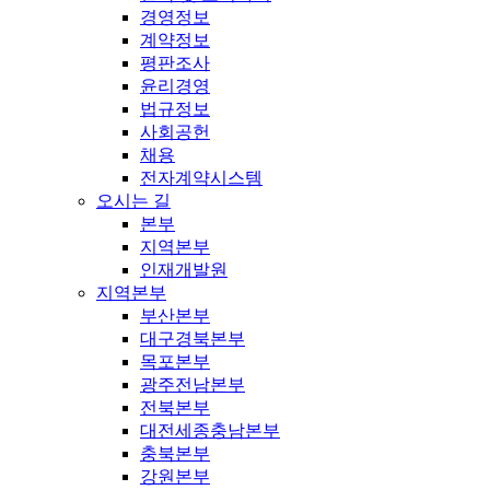
경영정보
계약정보
평판조사
윤리경영
법규정보
사회공헌
채용
전자계약시스템
오시는 길
본부
지역본부
인재개발원
지역본부
부산본부
대구경북본부
목포본부
광주전남본부
전북본부
대전세종충남본부
충북본부
강원본부