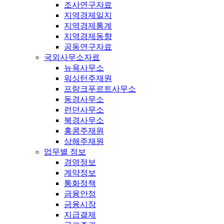
조사연구자료
지역경제일지
지역경제통계
지역경제동향
공동연구자료
국외사무소자료
뉴욕사무소
워싱턴주재원
프랑크푸르트사무소
동경사무소
런던사무소
북경사무소
홍콩주재원
상해주재원
업무별 정보
경영정보
계약정보
통화정책
금융안정
금융시장
지급결제