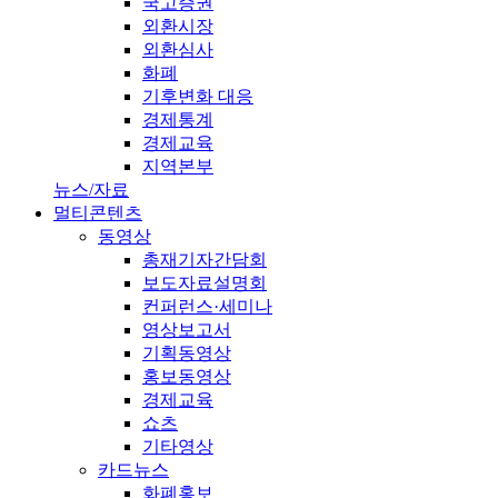
국고증권
외환시장
외환심사
화폐
기후변화 대응
경제통계
경제교육
지역본부
뉴스/자료
멀티콘텐츠
동영상
총재기자간담회
보도자료설명회
컨퍼런스·세미나
영상보고서
기획동영상
홍보동영상
경제교육
쇼츠
기타영상
카드뉴스
화폐홍보