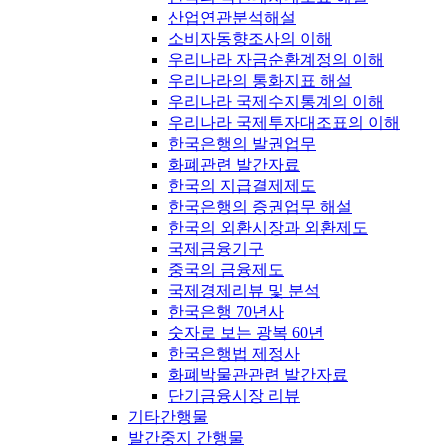
산업연관분석해설
소비자동향조사의 이해
우리나라 자금순환계정의 이해
우리나라의 통화지표 해설
우리나라 국제수지통계의 이해
우리나라 국제투자대조표의 이해
한국은행의 발권업무
화폐관련 발간자료
한국의 지급결제제도
한국은행의 증권업무 해설
한국의 외환시장과 외환제도
국제금융기구
중국의 금융제도
국제경제리뷰 및 분석
한국은행 70년사
숫자로 보는 광복 60년
한국은행법 제정사
화폐박물관관련 발간자료
단기금융시장 리뷰
기타간행물
발간중지 간행물