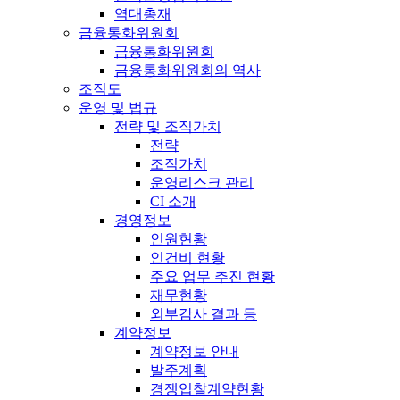
역대총재
금융통화위원회
금융통화위원회
금융통화위원회의 역사
조직도
운영 및 법규
전략 및 조직가치
전략
조직가치
운영리스크 관리
CI 소개
경영정보
인원현황
인건비 현황
주요 업무 추진 현황
재무현황
외부감사 결과 등
계약정보
계약정보 안내
발주계획
경쟁입찰계약현황