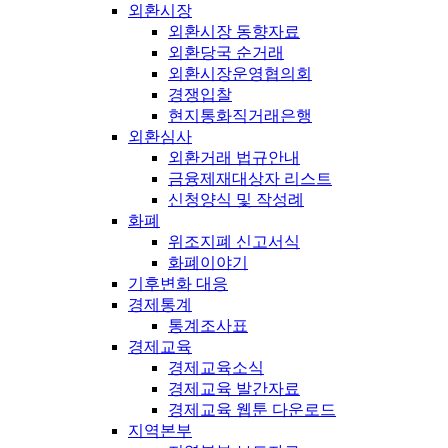
외환시장
외환시장 동향자료
외환당국 순거래
외환시장운영협의회
경쟁입찰
현지통화직거래은행
외환심사
외환거래 법규안내
금융제재대상자 리스트
신청양식 및 작성례
화폐
위조지폐 신고서식
화폐이야기
기후변화 대응
경제통계
통계조사표
경제교육
경제교육소식
경제교육 발간자료
경제교육 웹툰 다운로드
지역본부