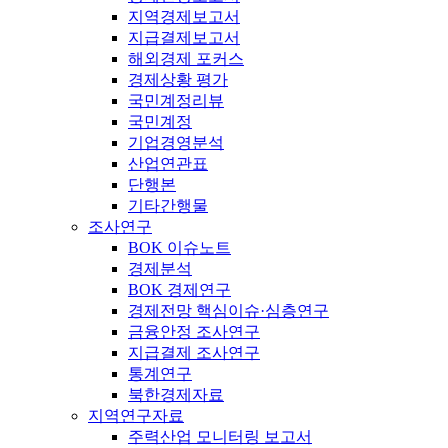
지역경제보고서
지급결제보고서
해외경제 포커스
경제상황 평가
국민계정리뷰
국민계정
기업경영분석
산업연관표
단행본
기타간행물
조사연구
BOK 이슈노트
경제분석
BOK 경제연구
경제전망 핵심이슈·심층연구
금융안정 조사연구
지급결제 조사연구
통계연구
북한경제자료
지역연구자료
주력산업 모니터링 보고서