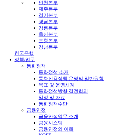
인천본부
제주본부
경기본부
경남본부
강릉본부
울산본부
포항본부
강남본부
한국은행
정책/업무
통화정책
통화정책 소개
통화신용정책 운영의 일반원칙
목표 및 운영체계
통화정책방향 결정회의
일정 및 자료
통화정책수단
금융안정
금융안정업무 소개
금융시스템
금융안정의 이해