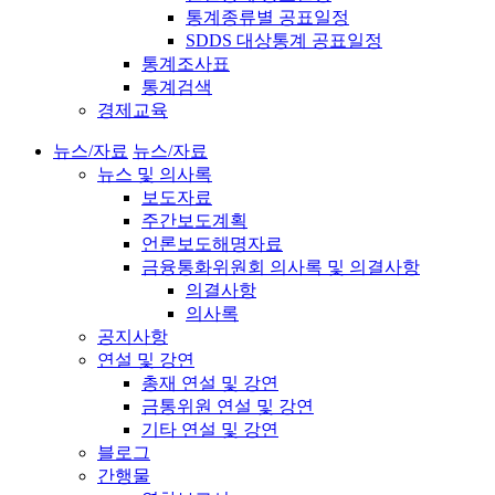
통계종류별 공표일정
SDDS 대상통계 공표일정
통계조사표
통계검색
경제교육
뉴스/자료
뉴스/자료
뉴스 및 의사록
보도자료
주간보도계획
언론보도해명자료
금융통화위원회 의사록 및 의결사항
의결사항
의사록
공지사항
연설 및 강연
총재 연설 및 강연
금통위원 연설 및 강연
기타 연설 및 강연
블로그
간행물