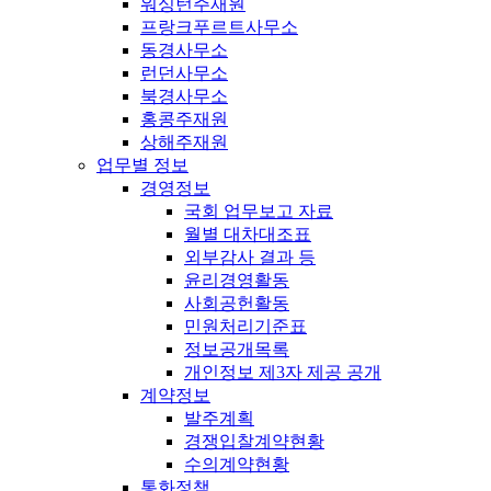
워싱턴주재원
프랑크푸르트사무소
동경사무소
런던사무소
북경사무소
홍콩주재원
상해주재원
업무별 정보
경영정보
국회 업무보고 자료
월별 대차대조표
외부감사 결과 등
윤리경영활동
사회공헌활동
민원처리기준표
정보공개목록
개인정보 제3자 제공 공개
계약정보
발주계획
경쟁입찰계약현황
수의계약현황
통화정책