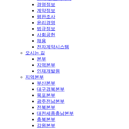
경영정보
계약정보
평판조사
윤리경영
법규정보
사회공헌
채용
전자계약시스템
오시는 길
본부
지역본부
인재개발원
지역본부
부산본부
대구경북본부
목포본부
광주전남본부
전북본부
대전세종충남본부
충북본부
강원본부