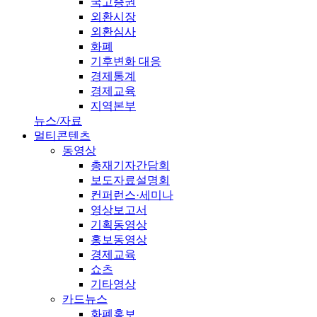
국고증권
외환시장
외환심사
화폐
기후변화 대응
경제통계
경제교육
지역본부
뉴스/자료
멀티콘텐츠
동영상
총재기자간담회
보도자료설명회
컨퍼런스·세미나
영상보고서
기획동영상
홍보동영상
경제교육
쇼츠
기타영상
카드뉴스
화폐홍보