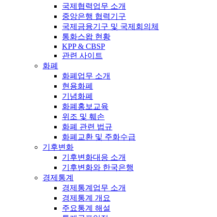
국제협력업무 소개
중앙은행 협력기구
국제금융기구 및 국제회의체
통화스왑 현황
KPP & CBSP
관련 사이트
화폐
화폐업무 소개
현용화폐
기념화폐
화폐홍보교육
위조 및 훼손
화폐 관련 법규
화폐교환 및 주화수급
기후변화
기후변화대응 소개
기후변화와 한국은행
경제통계
경제통계업무 소개
경제통계 개요
주요통계 해설