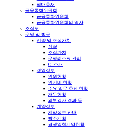
역대총재
금융통화위원회
금융통화위원회
금융통화위원회의 역사
조직도
운영 및 법규
전략 및 조직가치
전략
조직가치
운영리스크 관리
CI 소개
경영정보
인원현황
인건비 현황
주요 업무 추진 현황
재무현황
외부감사 결과 등
계약정보
계약정보 안내
발주계획
경쟁입찰계약현황