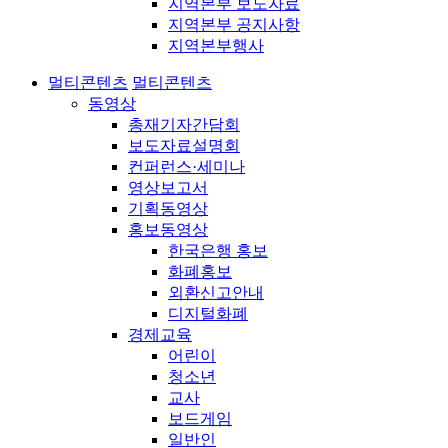
지역본부 보도자료
지역본부 공지사항
지역본부행사
멀티콘텐츠
멀티콘텐츠
동영상
총재기자간담회
보도자료설명회
컨퍼런스·세미나
영상보고서
기획동영상
홍보동영상
한국은행 홍보
화폐홍보
외환신고안내
디지털화폐
경제교육
어린이
청소년
교사
보드게임
일반인