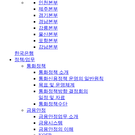
인천본부
제주본부
경기본부
경남본부
강릉본부
울산본부
포항본부
강남본부
한국은행
정책/업무
통화정책
통화정책 소개
통화신용정책 운영의 일반원칙
목표 및 운영체계
통화정책방향 결정회의
일정 및 자료
통화정책수단
금융안정
금융안정업무 소개
금융시스템
금융안정의 이해