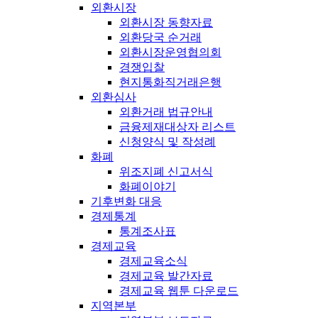
외환시장
외환시장 동향자료
외환당국 순거래
외환시장운영협의회
경쟁입찰
현지통화직거래은행
외환심사
외환거래 법규안내
금융제재대상자 리스트
신청양식 및 작성례
화폐
위조지폐 신고서식
화폐이야기
기후변화 대응
경제통계
통계조사표
경제교육
경제교육소식
경제교육 발간자료
경제교육 웹툰 다운로드
지역본부