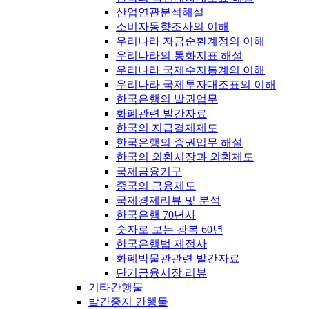
산업연관분석해설
소비자동향조사의 이해
우리나라 자금순환계정의 이해
우리나라의 통화지표 해설
우리나라 국제수지통계의 이해
우리나라 국제투자대조표의 이해
한국은행의 발권업무
화폐관련 발간자료
한국의 지급결제제도
한국은행의 증권업무 해설
한국의 외환시장과 외환제도
국제금융기구
중국의 금융제도
국제경제리뷰 및 분석
한국은행 70년사
숫자로 보는 광복 60년
한국은행법 제정사
화폐박물관관련 발간자료
단기금융시장 리뷰
기타간행물
발간중지 간행물