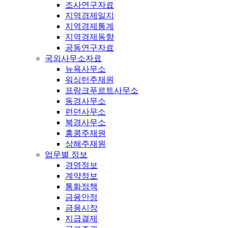
조사연구자료
지역경제일지
지역경제통계
지역경제동향
공동연구자료
국외사무소자료
뉴욕사무소
워싱턴주재원
프랑크푸르트사무소
동경사무소
런던사무소
북경사무소
홍콩주재원
상해주재원
업무별 정보
경영정보
계약정보
통화정책
금융안정
금융시장
지급결제