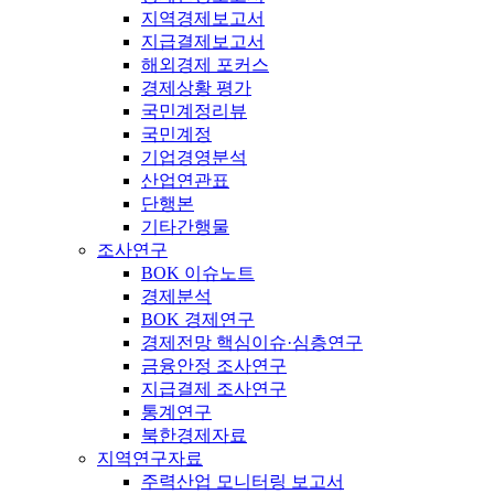
지역경제보고서
지급결제보고서
해외경제 포커스
경제상황 평가
국민계정리뷰
국민계정
기업경영분석
산업연관표
단행본
기타간행물
조사연구
BOK 이슈노트
경제분석
BOK 경제연구
경제전망 핵심이슈·심층연구
금융안정 조사연구
지급결제 조사연구
통계연구
북한경제자료
지역연구자료
주력산업 모니터링 보고서