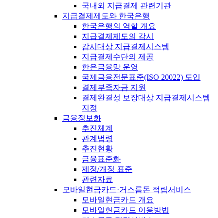
국내외 지급결제 관련기관
지급결제제도와 한국은행
한국은행의 역할 개요
지급결제제도의 감시
감시대상 지급결제시스템
지급결제수단의 제공
한은금융망 운영
국제금융전문표준(ISO 20022) 도입
결제부족자금 지원
결제완결성 보장대상 지급결제시스템
지정
금융정보화
추진체계
관계법령
추진현황
금융표준화
제정/개정 표준
관련자료
모바일현금카드·거스름돈 적립서비스
모바일현금카드 개요
모바일현금카드 이용방법