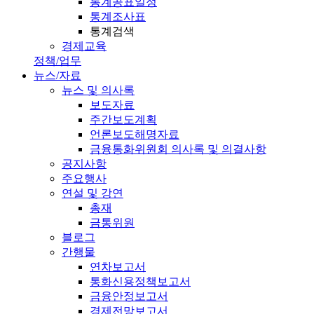
통계공표일정
통계조사표
통계검색
경제교육
정책/업무
뉴스/자료
뉴스 및 의사록
보도자료
주간보도계획
언론보도해명자료
금융통화위원회 의사록 및 의결사항
공지사항
주요행사
연설 및 강연
총재
금통위원
블로그
간행물
연차보고서
통화신용정책보고서
금융안정보고서
경제전망보고서