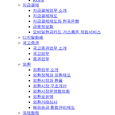
KOFR
지급결제
지급결제업무 소개
지급결제제도
지급결제제도와 한국은행
금융정보화
모바일현금카드·거스름돈 적립서비스
디지털화폐
국고증권
국고증권업무 소개
국고업무
증권업무
외환
외환업무 소개
외환정책과 외환제도
외환시장과 환율
외환시장 구조개선
외환시장운영협의회
외환보유액
외환거래심사
해외송금 통합관리제도
국제협력