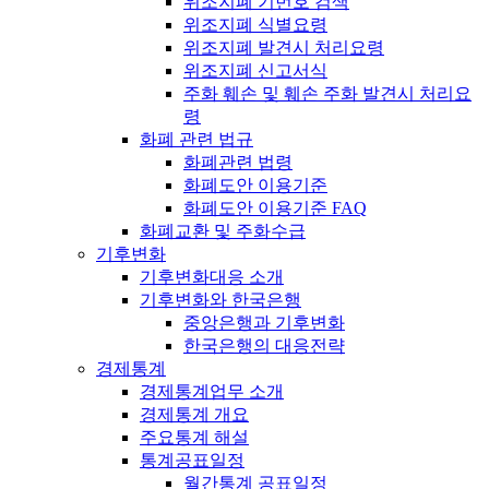
위조지폐 기번호 검색
위조지폐 식별요령
위조지폐 발견시 처리요령
위조지폐 신고서식
주화 훼손 및 훼손 주화 발견시 처리요
령
화폐 관련 법규
화폐관련 법령
화폐도안 이용기준
화폐도안 이용기준 FAQ
화폐교환 및 주화수급
기후변화
기후변화대응 소개
기후변화와 한국은행
중앙은행과 기후변화
한국은행의 대응전략
경제통계
경제통계업무 소개
경제통계 개요
주요통계 해설
통계공표일정
월간통계 공표일정