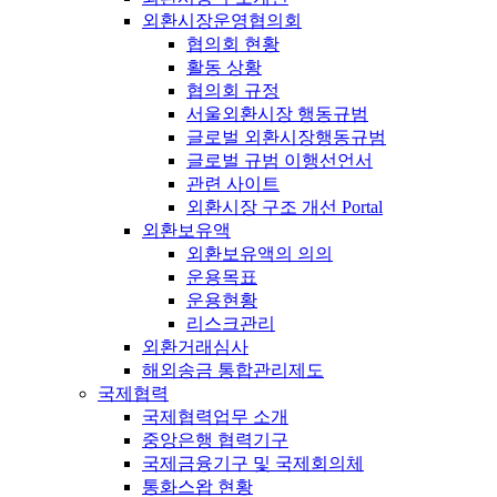
외환시장운영협의회
협의회 현황
활동 상황
협의회 규정
서울외환시장 행동규범
글로벌 외환시장행동규범
글로벌 규범 이행선언서
관련 사이트
외환시장 구조 개선 Portal
외환보유액
외환보유액의 의의
운용목표
운용현황
리스크관리
외환거래심사
해외송금 통합관리제도
국제협력
국제협력업무 소개
중앙은행 협력기구
국제금융기구 및 국제회의체
통화스왑 현황