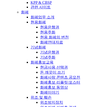
KPP & CBSP
관련 사이트
화폐
화폐업무 소개
현용화폐
현용은행권
현용주화
현용 화폐의 변천
화폐연대자료
기념화폐
기념은행권
기념주화
화폐홍보교육
현금사용 선택권
돈 깨끗이 쓰기
화폐사랑 콘텐츠 공모전
화폐홍보 리플릿/포스터
화폐홍보 동영상
화폐이야기
위조 및 훼손
위조방지장치