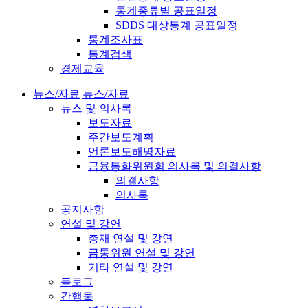
통계종류별 공표일정
SDDS 대상통계 공표일정
통계조사표
통계검색
경제교육
뉴스/자료
뉴스/자료
뉴스 및 의사록
보도자료
주간보도계획
언론보도해명자료
금융통화위원회 의사록 및 의결사항
의결사항
의사록
공지사항
연설 및 강연
총재 연설 및 강연
금통위원 연설 및 강연
기타 연설 및 강연
블로그
간행물