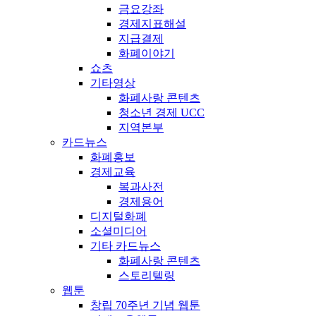
금요강좌
경제지표해설
지급결제
화폐이야기
쇼츠
기타영상
화폐사랑 콘텐츠
청소년 경제 UCC
지역본부
카드뉴스
화폐홍보
경제교육
복과사전
경제용어
디지털화폐
소셜미디어
기타 카드뉴스
화폐사랑 콘텐츠
스토리텔링
웹툰
창립 70주년 기념 웹툰