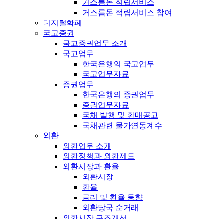
거스름돈 적립서비스
거스름돈 적립서비스 참여
디지털화폐
국고증권
국고증권업무 소개
국고업무
한국은행의 국고업무
국고업무자료
증권업무
한국은행의 증권업무
증권업무자료
국채 발행 및 환매공고
국채관련 물가연동계수
외환
외환업무 소개
외환정책과 외환제도
외환시장과 환율
외환시장
환율
금리 및 환율 동향
외환당국 순거래
외환시장 구조개선