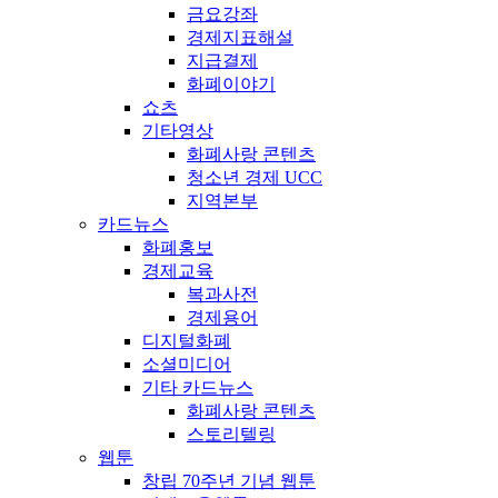
금요강좌
경제지표해설
지급결제
화폐이야기
쇼츠
기타영상
화폐사랑 콘텐츠
청소년 경제 UCC
지역본부
카드뉴스
화폐홍보
경제교육
복과사전
경제용어
디지털화폐
소셜미디어
기타 카드뉴스
화폐사랑 콘텐츠
스토리텔링
웹툰
창립 70주년 기념 웹툰