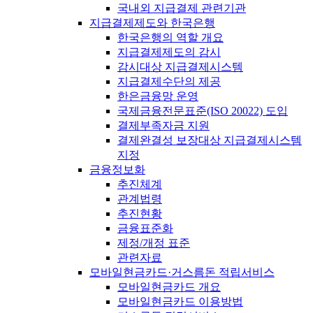
국내외 지급결제 관련기관
지급결제제도와 한국은행
한국은행의 역할 개요
지급결제제도의 감시
감시대상 지급결제시스템
지급결제수단의 제공
한은금융망 운영
국제금융전문표준(ISO 20022) 도입
결제부족자금 지원
결제완결성 보장대상 지급결제시스템
지정
금융정보화
추진체계
관계법령
추진현황
금융표준화
제정/개정 표준
관련자료
모바일현금카드·거스름돈 적립서비스
모바일현금카드 개요
모바일현금카드 이용방법