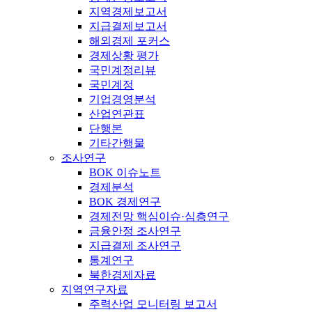
지역경제보고서
지급결제보고서
해외경제 포커스
경제상황 평가
국민계정리뷰
국민계정
기업경영분석
산업연관표
단행본
기타간행물
조사연구
BOK 이슈노트
경제분석
BOK 경제연구
경제전망 핵심이슈·심층연구
금융안정 조사연구
지급결제 조사연구
통계연구
북한경제자료
지역연구자료
주력산업 모니터링 보고서