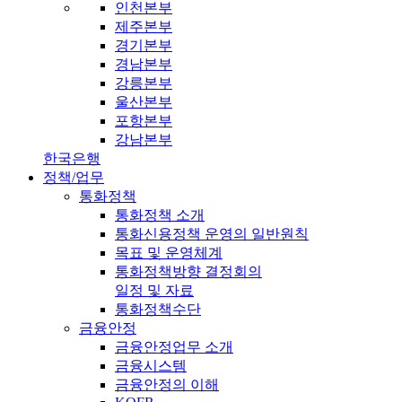
인천본부
제주본부
경기본부
경남본부
강릉본부
울산본부
포항본부
강남본부
한국은행
정책/업무
통화정책
통화정책 소개
통화신용정책 운영의 일반원칙
목표 및 운영체계
통화정책방향 결정회의
일정 및 자료
통화정책수단
금융안정
금융안정업무 소개
금융시스템
금융안정의 이해