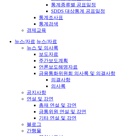
통계종류별 공표일정
SDDS 대상통계 공표일정
통계조사표
통계검색
경제교육
뉴스/자료
뉴스/자료
뉴스 및 의사록
보도자료
주간보도계획
언론보도해명자료
금융통화위원회 의사록 및 의결사항
의결사항
의사록
공지사항
연설 및 강연
총재 연설 및 강연
금통위원 연설 및 강연
기타 연설 및 강연
블로그
간행물