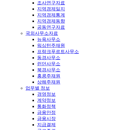
조사연구자료
지역경제일지
지역경제통계
지역경제동향
공동연구자료
국외사무소자료
뉴욕사무소
워싱턴주재원
프랑크푸르트사무소
동경사무소
런던사무소
북경사무소
홍콩주재원
상해주재원
업무별 정보
경영정보
계약정보
통화정책
금융안정
금융시장
지급결제