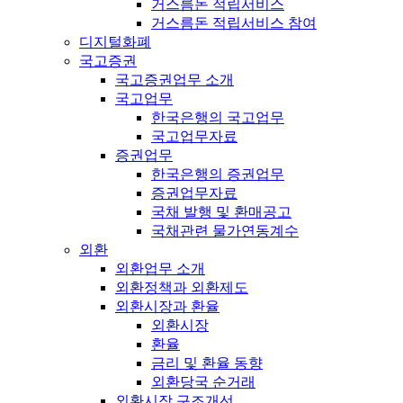
거스름돈 적립서비스
거스름돈 적립서비스 참여
디지털화폐
국고증권
국고증권업무 소개
국고업무
한국은행의 국고업무
국고업무자료
증권업무
한국은행의 증권업무
증권업무자료
국채 발행 및 환매공고
국채관련 물가연동계수
외환
외환업무 소개
외환정책과 외환제도
외환시장과 환율
외환시장
환율
금리 및 환율 동향
외환당국 순거래
외환시장 구조개선