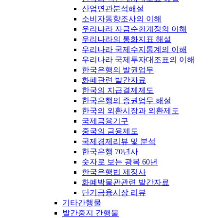
산업연관분석해설
소비자동향조사의 이해
우리나라 자금순환계정의 이해
우리나라의 통화지표 해설
우리나라 국제수지통계의 이해
우리나라 국제투자대조표의 이해
한국은행의 발권업무
화폐관련 발간자료
한국의 지급결제제도
한국은행의 증권업무 해설
한국의 외환시장과 외환제도
국제금융기구
중국의 금융제도
국제경제리뷰 및 분석
한국은행 70년사
숫자로 보는 광복 60년
한국은행법 제정사
화폐박물관관련 발간자료
단기금융시장 리뷰
기타간행물
발간중지 간행물