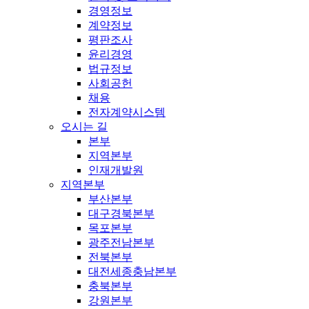
경영정보
계약정보
평판조사
윤리경영
법규정보
사회공헌
채용
전자계약시스템
오시는 길
본부
지역본부
인재개발원
지역본부
부산본부
대구경북본부
목포본부
광주전남본부
전북본부
대전세종충남본부
충북본부
강원본부