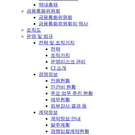
역대총재
금융통화위원회
금융통화위원회
금융통화위원회의 역사
조직도
운영 및 법규
전략 및 조직가치
전략
조직가치
운영리스크 관리
CI 소개
경영정보
인원현황
인건비 현황
주요 업무 추진 현황
재무현황
외부감사 결과 등
계약정보
계약정보 안내
발주계획
경쟁입찰계약현황