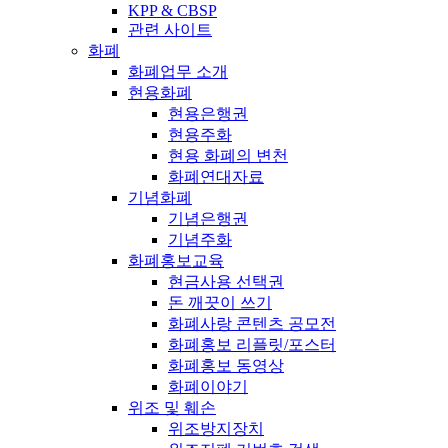
KPP & CBSP
관련 사이트
화폐
화폐업무 소개
현용화폐
현용은행권
현용주화
현용 화폐의 변천
화폐연대자료
기념화폐
기념은행권
기념주화
화폐홍보교육
현금사용 선택권
돈 깨끗이 쓰기
화폐사랑 콘텐츠 공모전
화폐홍보 리플릿/포스터
화폐홍보 동영상
화폐이야기
위조 및 훼손
위조방지장치