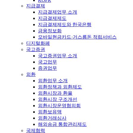
KOFR
지급결제
지급결제업무 소개
지급결제제도
지급결제제도와 한국은행
금융정보화
모바일현금카드·거스름돈 적립서비스
디지털화폐
국고증권
국고증권업무 소개
국고업무
증권업무
외환
외환업무 소개
외환정책과 외환제도
외환시장과 환율
외환시장 구조개선
외환시장운영협의회
외환보유액
외환거래심사
해외송금 통합관리제도
국제협력