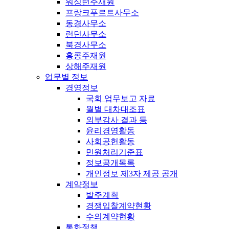
워싱턴주재원
프랑크푸르트사무소
동경사무소
런던사무소
북경사무소
홍콩주재원
상해주재원
업무별 정보
경영정보
국회 업무보고 자료
월별 대차대조표
외부감사 결과 등
윤리경영활동
사회공헌활동
민원처리기준표
정보공개목록
개인정보 제3자 제공 공개
계약정보
발주계획
경쟁입찰계약현황
수의계약현황
통화정책