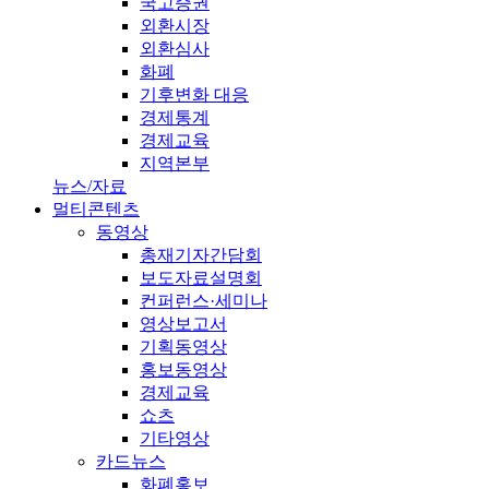
국고증권
외환시장
외환심사
화폐
기후변화 대응
경제통계
경제교육
지역본부
뉴스/자료
멀티콘텐츠
동영상
총재기자간담회
보도자료설명회
컨퍼런스·세미나
영상보고서
기획동영상
홍보동영상
경제교육
쇼츠
기타영상
카드뉴스
화폐홍보