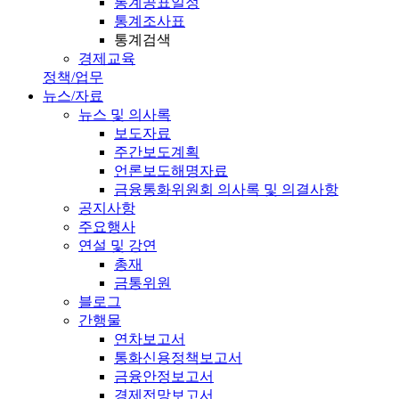
통계공표일정
통계조사표
통계검색
경제교육
정책/업무
뉴스/자료
뉴스 및 의사록
보도자료
주간보도계획
언론보도해명자료
금융통화위원회 의사록 및 의결사항
공지사항
주요행사
연설 및 강연
총재
금통위원
블로그
간행물
연차보고서
통화신용정책보고서
금융안정보고서
경제전망보고서