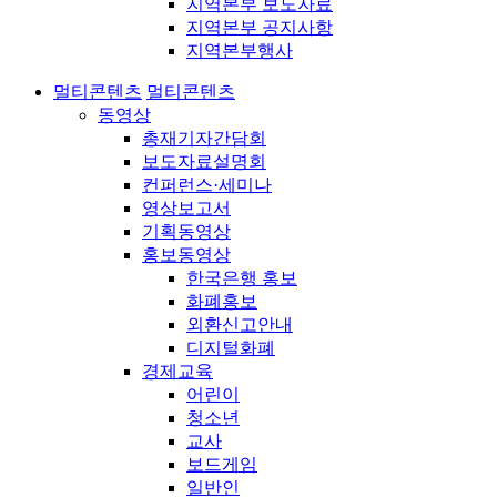
지역본부 보도자료
지역본부 공지사항
지역본부행사
멀티콘텐츠
멀티콘텐츠
동영상
총재기자간담회
보도자료설명회
컨퍼런스·세미나
영상보고서
기획동영상
홍보동영상
한국은행 홍보
화폐홍보
외환신고안내
디지털화폐
경제교육
어린이
청소년
교사
보드게임
일반인