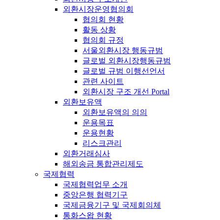
외환시장운영협의회
협의회 현황
활동 상황
협의회 규정
서울외환시장 행동규범
글로벌 외환시장행동규범
글로벌 규범 이행선언서
관련 사이트
외환시장 구조 개선 Portal
외환보유액
외환보유액의 의의
운용목표
운용현황
리스크관리
외환거래심사
해외송금 통합관리제도
국제협력
국제협력업무 소개
중앙은행 협력기구
국제금융기구 및 국제회의체
통화스왑 현황