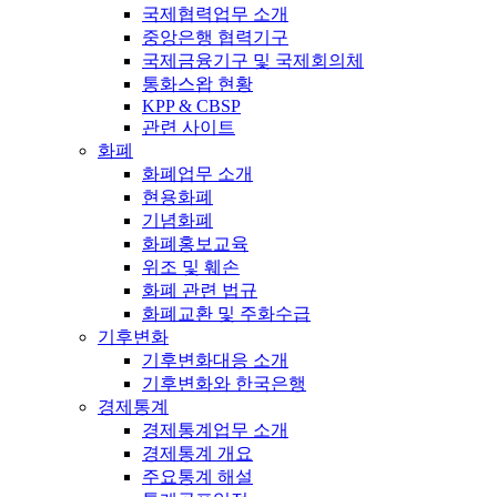
국제협력업무 소개
중앙은행 협력기구
국제금융기구 및 국제회의체
통화스왑 현황
KPP & CBSP
관련 사이트
화폐
화폐업무 소개
현용화폐
기념화폐
화폐홍보교육
위조 및 훼손
화폐 관련 법규
화폐교환 및 주화수급
기후변화
기후변화대응 소개
기후변화와 한국은행
경제통계
경제통계업무 소개
경제통계 개요
주요통계 해설