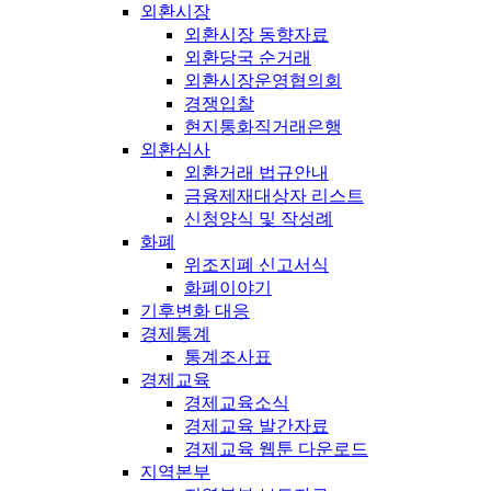
외환시장
외환시장 동향자료
외환당국 순거래
외환시장운영협의회
경쟁입찰
현지통화직거래은행
외환심사
외환거래 법규안내
금융제재대상자 리스트
신청양식 및 작성례
화폐
위조지폐 신고서식
화폐이야기
기후변화 대응
경제통계
통계조사표
경제교육
경제교육소식
경제교육 발간자료
경제교육 웹툰 다운로드
지역본부