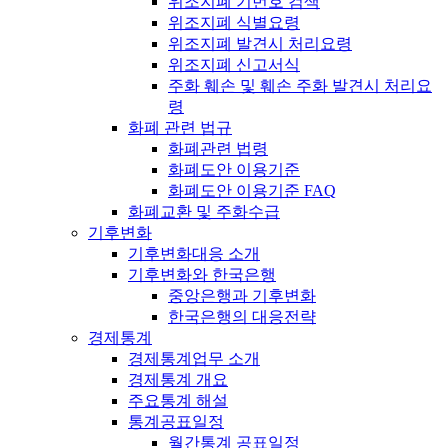
위조지폐 기번호 검색
위조지폐 식별요령
위조지폐 발견시 처리요령
위조지폐 신고서식
주화 훼손 및 훼손 주화 발견시 처리요
령
화폐 관련 법규
화폐관련 법령
화폐도안 이용기준
화폐도안 이용기준 FAQ
화폐교환 및 주화수급
기후변화
기후변화대응 소개
기후변화와 한국은행
중앙은행과 기후변화
한국은행의 대응전략
경제통계
경제통계업무 소개
경제통계 개요
주요통계 해설
통계공표일정
월간통계 공표일정