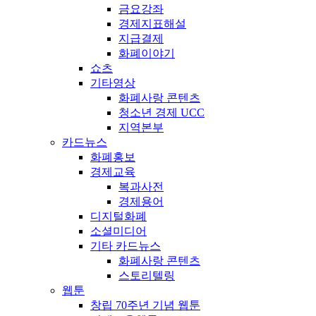
금요강좌
경제지표해설
지급결제
화폐이야기
쇼츠
기타영상
화폐사랑 콘텐츠
청소년 경제 UCC
지역본부
카드뉴스
화폐홍보
경제교육
복과사전
경제용어
디지털화폐
소셜미디어
기타 카드뉴스
화폐사랑 콘텐츠
스토리텔링
웹툰
창립 70주년 기념 웹툰