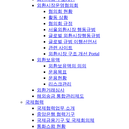
외환시장운영협의회
협의회 현황
활동 상황
협의회 규정
서울외환시장 행동규범
글로벌 외환시장행동규범
글로벌 규범 이행선언서
관련 사이트
외환시장 구조 개선 Portal
외환보유액
외환보유액의 의의
운용목표
운용현황
리스크관리
외환거래심사
해외송금 통합관리제도
국제협력
국제협력업무 소개
중앙은행 협력기구
국제금융기구 및 국제회의체
통화스왑 현황