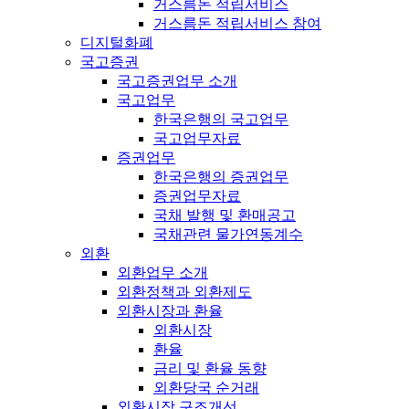
거스름돈 적립서비스
거스름돈 적립서비스 참여
디지털화폐
국고증권
국고증권업무 소개
국고업무
한국은행의 국고업무
국고업무자료
증권업무
한국은행의 증권업무
증권업무자료
국채 발행 및 환매공고
국채관련 물가연동계수
외환
외환업무 소개
외환정책과 외환제도
외환시장과 환율
외환시장
환율
금리 및 환율 동향
외환당국 순거래
외환시장 구조개선