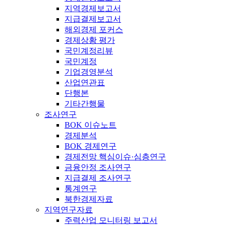
지역경제보고서
지급결제보고서
해외경제 포커스
경제상황 평가
국민계정리뷰
국민계정
기업경영분석
산업연관표
단행본
기타간행물
조사연구
BOK 이슈노트
경제분석
BOK 경제연구
경제전망 핵심이슈·심층연구
금융안정 조사연구
지급결제 조사연구
통계연구
북한경제자료
지역연구자료
주력산업 모니터링 보고서