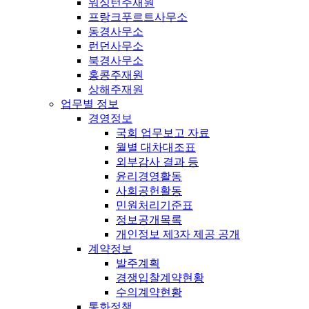
워싱턴주재원
프랑크푸르트사무소
동경사무소
런던사무소
북경사무소
홍콩주재원
상해주재원
업무별 정보
경영정보
국회 업무보고 자료
월별 대차대조표
외부감사 결과 등
윤리경영활동
사회공헌활동
민원처리기준표
정보공개목록
개인정보 제3자 제공 공개
계약정보
발주계획
경쟁입찰계약현황
수의계약현황
통화정책