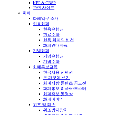
KPP & CBSP
관련 사이트
화폐
화폐업무 소개
현용화폐
현용은행권
현용주화
현용 화폐의 변천
화폐연대자료
기념화폐
기념은행권
기념주화
화폐홍보교육
현금사용 선택권
돈 깨끗이 쓰기
화폐사랑 콘텐츠 공모전
화폐홍보 리플릿/포스터
화폐홍보 동영상
화폐이야기
위조 및 훼손
위조방지장치