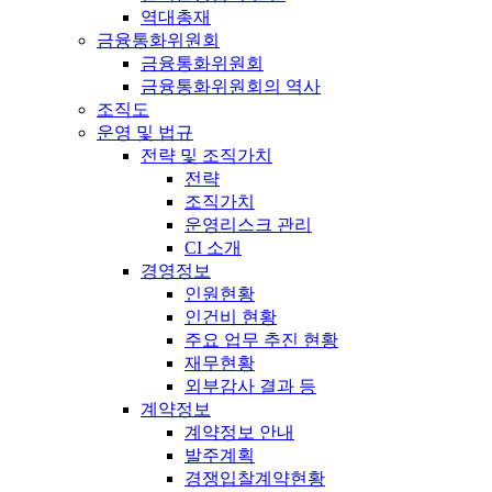
역대총재
금융통화위원회
금융통화위원회
금융통화위원회의 역사
조직도
운영 및 법규
전략 및 조직가치
전략
조직가치
운영리스크 관리
CI 소개
경영정보
인원현황
인건비 현황
주요 업무 추진 현황
재무현황
외부감사 결과 등
계약정보
계약정보 안내
발주계획
경쟁입찰계약현황