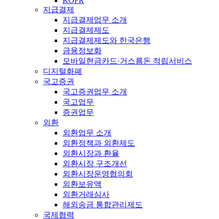
KOFR
지급결제
지급결제업무 소개
지급결제제도
지급결제제도와 한국은행
금융정보화
모바일현금카드·거스름돈 적립서비스
디지털화폐
국고증권
국고증권업무 소개
국고업무
증권업무
외환
외환업무 소개
외환정책과 외환제도
외환시장과 환율
외환시장 구조개선
외환시장운영협의회
외환보유액
외환거래심사
해외송금 통합관리제도
국제협력