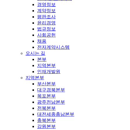
경영정보
계약정보
평판조사
윤리경영
법규정보
사회공헌
채용
전자계약시스템
오시는 길
본부
지역본부
인재개발원
지역본부
부산본부
대구경북본부
목포본부
광주전남본부
전북본부
대전세종충남본부
충북본부
강원본부