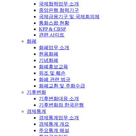
국제협력업무 소개
중앙은행 협력기구
국제금융기구 및 국제회의체
통화스왑 현황
KPP & CBSP
관련 사이트
화폐
화폐업무 소개
현용화폐
기념화폐
화폐홍보교육
위조 및 훼손
화폐 관련 법규
화폐교환 및 주화수급
기후변화
기후변화대응 소개
기후변화와 한국은행
경제통계
경제통계업무 소개
경제통계 개요
주요통계 해설