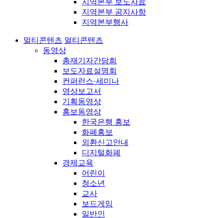
지역본부 보도자료
지역본부 공지사항
지역본부행사
멀티콘텐츠
멀티콘텐츠
동영상
총재기자간담회
보도자료설명회
컨퍼런스·세미나
영상보고서
기획동영상
홍보동영상
한국은행 홍보
화폐홍보
외환신고안내
디지털화폐
경제교육
어린이
청소년
교사
보드게임
일반인