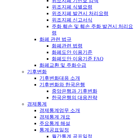
위조지폐 기번호 검색
위조지폐 식별요령
위조지폐 발견시 처리요령
위조지폐 신고서식
주화 훼손 및 훼손 주화 발견시 처리요
령
화폐 관련 법규
화폐관련 법령
화폐도안 이용기준
화폐도안 이용기준 FAQ
화폐교환 및 주화수급
기후변화
기후변화대응 소개
기후변화와 한국은행
중앙은행과 기후변화
한국은행의 대응전략
경제통계
경제통계업무 소개
경제통계 개요
주요통계 해설
통계공표일정
월간통계 공표일정