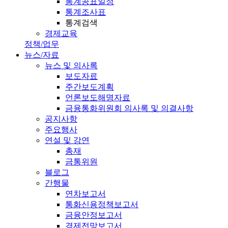
통계공표일정
통계조사표
통계검색
경제교육
정책/업무
뉴스/자료
뉴스 및 의사록
보도자료
주간보도계획
언론보도해명자료
금융통화위원회 의사록 및 의결사항
공지사항
주요행사
연설 및 강연
총재
금통위원
블로그
간행물
연차보고서
통화신용정책보고서
금융안정보고서
경제전망보고서