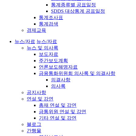
통계종류별 공표일정
SDDS 대상통계 공표일정
통계조사표
통계검색
경제교육
뉴스/자료
뉴스/자료
뉴스 및 의사록
보도자료
주간보도계획
언론보도해명자료
금융통화위원회 의사록 및 의결사항
의결사항
의사록
공지사항
연설 및 강연
총재 연설 및 강연
금통위원 연설 및 강연
기타 연설 및 강연
블로그
간행물