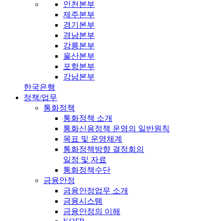
인천본부
제주본부
경기본부
경남본부
강릉본부
울산본부
포항본부
강남본부
한국은행
정책/업무
통화정책
통화정책 소개
통화신용정책 운영의 일반원칙
목표 및 운영체계
통화정책방향 결정회의
일정 및 자료
통화정책수단
금융안정
금융안정업무 소개
금융시스템
금융안정의 이해