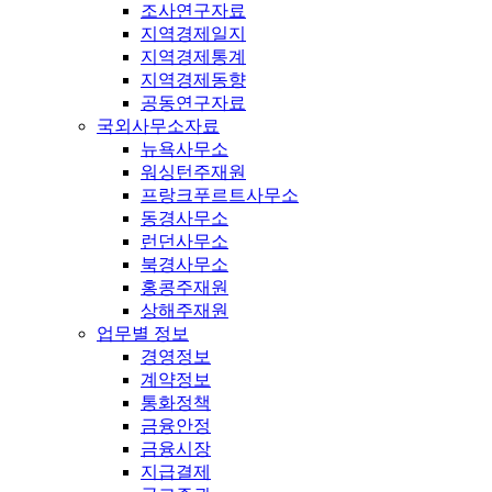
조사연구자료
지역경제일지
지역경제통계
지역경제동향
공동연구자료
국외사무소자료
뉴욕사무소
워싱턴주재원
프랑크푸르트사무소
동경사무소
런던사무소
북경사무소
홍콩주재원
상해주재원
업무별 정보
경영정보
계약정보
통화정책
금융안정
금융시장
지급결제