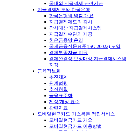
국내외 지급결제 관련기관
지급결제제도와 한국은행
한국은행의 역할 개요
지급결제제도의 감시
감시대상 지급결제시스템
지급결제수단의 제공
한은금융망 운영
국제금융전문표준(ISO 20022) 도입
결제부족자금 지원
결제완결성 보장대상 지급결제시스템
지정
금융정보화
추진체계
관계법령
추진현황
금융표준화
제정/개정 표준
관련자료
모바일현금카드·거스름돈 적립서비스
모바일현금카드 개요
모바일현금카드 이용방법