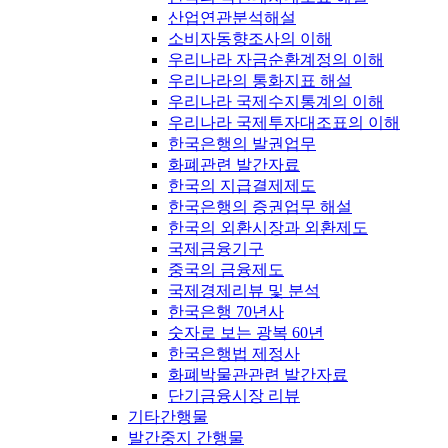
산업연관분석해설
소비자동향조사의 이해
우리나라 자금순환계정의 이해
우리나라의 통화지표 해설
우리나라 국제수지통계의 이해
우리나라 국제투자대조표의 이해
한국은행의 발권업무
화폐관련 발간자료
한국의 지급결제제도
한국은행의 증권업무 해설
한국의 외환시장과 외환제도
국제금융기구
중국의 금융제도
국제경제리뷰 및 분석
한국은행 70년사
숫자로 보는 광복 60년
한국은행법 제정사
화폐박물관관련 발간자료
단기금융시장 리뷰
기타간행물
발간중지 간행물