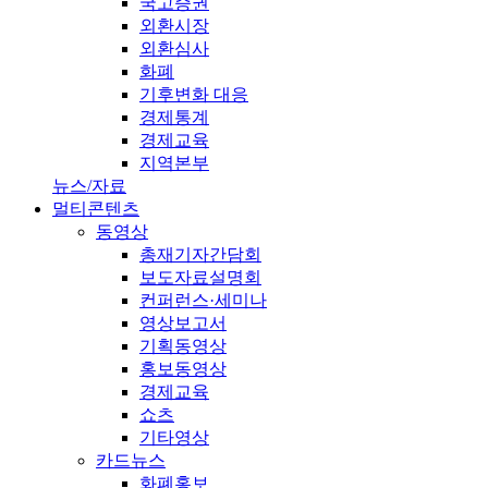
국고증권
외환시장
외환심사
화폐
기후변화 대응
경제통계
경제교육
지역본부
뉴스/자료
멀티콘텐츠
동영상
총재기자간담회
보도자료설명회
컨퍼런스·세미나
영상보고서
기획동영상
홍보동영상
경제교육
쇼츠
기타영상
카드뉴스
화폐홍보