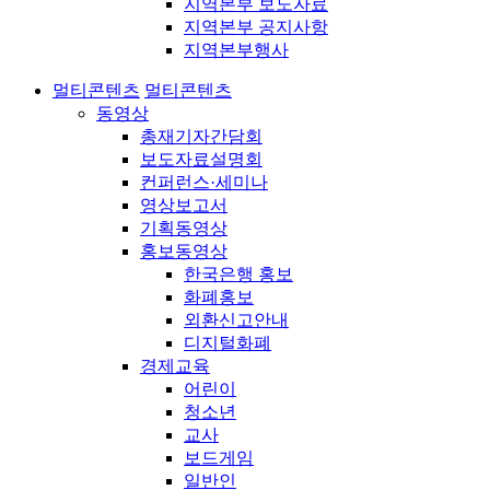
지역본부 보도자료
지역본부 공지사항
지역본부행사
멀티콘텐츠
멀티콘텐츠
동영상
총재기자간담회
보도자료설명회
컨퍼런스·세미나
영상보고서
기획동영상
홍보동영상
한국은행 홍보
화폐홍보
외환신고안내
디지털화폐
경제교육
어린이
청소년
교사
보드게임
일반인