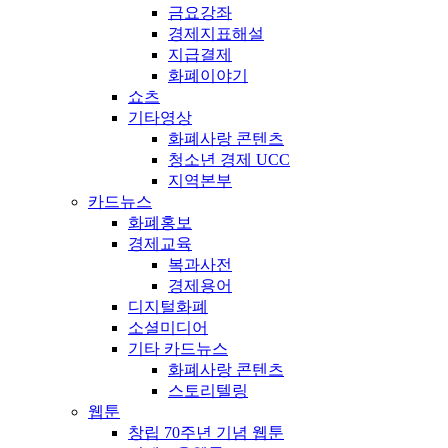
금요강좌
경제지표해설
지급결제
화폐이야기
쇼츠
기타영상
화폐사랑 콘텐츠
청소년 경제 UCC
지역본부
카드뉴스
화폐홍보
경제교육
복과사전
경제용어
디지털화폐
소셜미디어
기타 카드뉴스
화폐사랑 콘텐츠
스토리텔링
웹툰
창립 70주년 기념 웹툰