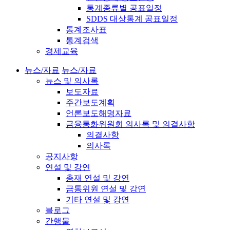
통계종류별 공표일정
SDDS 대상통계 공표일정
통계조사표
통계검색
경제교육
뉴스/자료
뉴스/자료
뉴스 및 의사록
보도자료
주간보도계획
언론보도해명자료
금융통화위원회 의사록 및 의결사항
의결사항
의사록
공지사항
연설 및 강연
총재 연설 및 강연
금통위원 연설 및 강연
기타 연설 및 강연
블로그
간행물