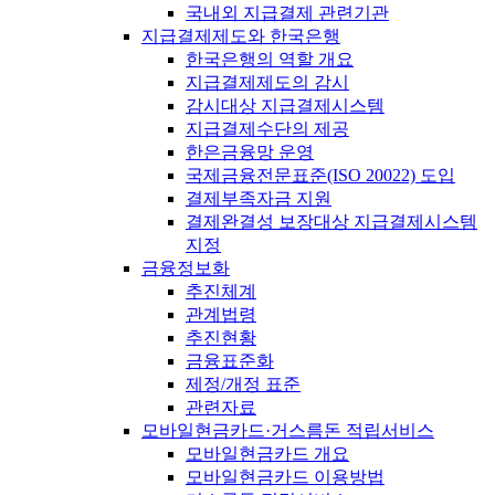
국내외 지급결제 관련기관
지급결제제도와 한국은행
한국은행의 역할 개요
지급결제제도의 감시
감시대상 지급결제시스템
지급결제수단의 제공
한은금융망 운영
국제금융전문표준(ISO 20022) 도입
결제부족자금 지원
결제완결성 보장대상 지급결제시스템
지정
금융정보화
추진체계
관계법령
추진현황
금융표준화
제정/개정 표준
관련자료
모바일현금카드·거스름돈 적립서비스
모바일현금카드 개요
모바일현금카드 이용방법