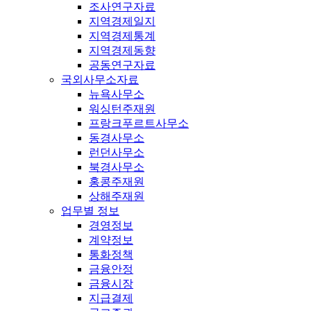
조사연구자료
지역경제일지
지역경제통계
지역경제동향
공동연구자료
국외사무소자료
뉴욕사무소
워싱턴주재원
프랑크푸르트사무소
동경사무소
런던사무소
북경사무소
홍콩주재원
상해주재원
업무별 정보
경영정보
계약정보
통화정책
금융안정
금융시장
지급결제