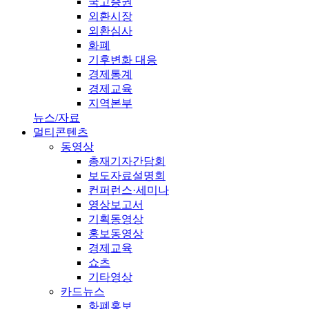
국고증권
외환시장
외환심사
화폐
기후변화 대응
경제통계
경제교육
지역본부
뉴스/자료
멀티콘텐츠
동영상
총재기자간담회
보도자료설명회
컨퍼런스·세미나
영상보고서
기획동영상
홍보동영상
경제교육
쇼츠
기타영상
카드뉴스
화폐홍보