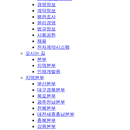
경영정보
계약정보
평판조사
윤리경영
법규정보
사회공헌
채용
전자계약시스템
오시는 길
본부
지역본부
인재개발원
지역본부
부산본부
대구경북본부
목포본부
광주전남본부
전북본부
대전세종충남본부
충북본부
강원본부