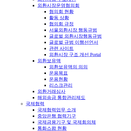
외환시장운영협의회
협의회 현황
활동 상황
협의회 규정
서울외환시장 행동규범
글로벌 외환시장행동규범
글로벌 규범 이행선언서
관련 사이트
외환시장 구조 개선 Portal
외환보유액
외환보유액의 의의
운용목표
운용현황
리스크관리
외환거래심사
해외송금 통합관리제도
국제협력
국제협력업무 소개
중앙은행 협력기구
국제금융기구 및 국제회의체
통화스왑 현황