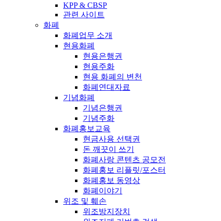
KPP & CBSP
관련 사이트
화폐
화폐업무 소개
현용화폐
현용은행권
현용주화
현용 화폐의 변천
화폐연대자료
기념화폐
기념은행권
기념주화
화폐홍보교육
현금사용 선택권
돈 깨끗이 쓰기
화폐사랑 콘텐츠 공모전
화폐홍보 리플릿/포스터
화폐홍보 동영상
화폐이야기
위조 및 훼손
위조방지장치