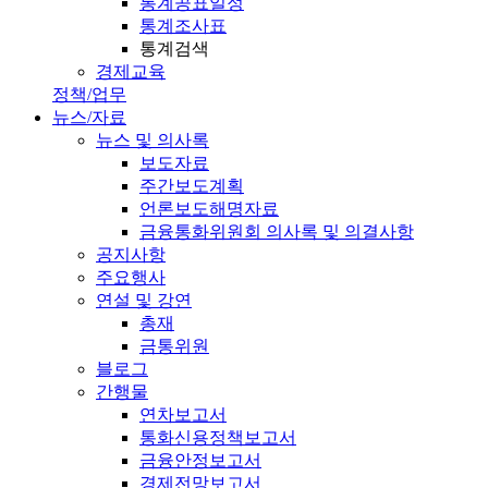
통계공표일정
통계조사표
통계검색
경제교육
정책/업무
뉴스/자료
뉴스 및 의사록
보도자료
주간보도계획
언론보도해명자료
금융통화위원회 의사록 및 의결사항
공지사항
주요행사
연설 및 강연
총재
금통위원
블로그
간행물
연차보고서
통화신용정책보고서
금융안정보고서
경제전망보고서