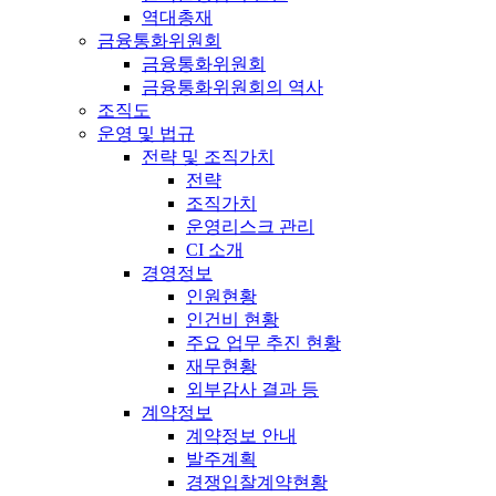
역대총재
금융통화위원회
금융통화위원회
금융통화위원회의 역사
조직도
운영 및 법규
전략 및 조직가치
전략
조직가치
운영리스크 관리
CI 소개
경영정보
인원현황
인건비 현황
주요 업무 추진 현황
재무현황
외부감사 결과 등
계약정보
계약정보 안내
발주계획
경쟁입찰계약현황