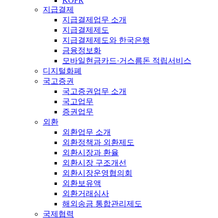
KOFR
지급결제
지급결제업무 소개
지급결제제도
지급결제제도와 한국은행
금융정보화
모바일현금카드·거스름돈 적립서비스
디지털화폐
국고증권
국고증권업무 소개
국고업무
증권업무
외환
외환업무 소개
외환정책과 외환제도
외환시장과 환율
외환시장 구조개선
외환시장운영협의회
외환보유액
외환거래심사
해외송금 통합관리제도
국제협력