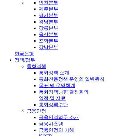
인천본부
제주본부
경기본부
경남본부
강릉본부
울산본부
포항본부
강남본부
한국은행
정책/업무
통화정책
통화정책 소개
통화신용정책 운영의 일반원칙
목표 및 운영체계
통화정책방향 결정회의
일정 및 자료
통화정책수단
금융안정
금융안정업무 소개
금융시스템
금융안정의 이해