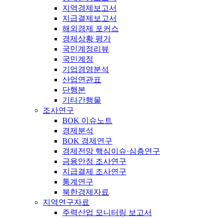
지역경제보고서
지급결제보고서
해외경제 포커스
경제상황 평가
국민계정리뷰
국민계정
기업경영분석
산업연관표
단행본
기타간행물
조사연구
BOK 이슈노트
경제분석
BOK 경제연구
경제전망 핵심이슈·심층연구
금융안정 조사연구
지급결제 조사연구
통계연구
북한경제자료
지역연구자료
주력산업 모니터링 보고서