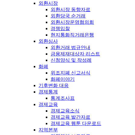
외환시장
외환시장 동향자료
외환당국 순거래
외환시장운영협의회
경쟁입찰
현지통화직거래은행
외환심사
외환거래 법규안내
금융제재대상자 리스트
신청양식 및 작성례
화폐
위조지폐 신고서식
화폐이야기
기후변화 대응
경제통계
통계조사표
경제교육
경제교육소식
경제교육 발간자료
경제교육 웹툰 다운로드
지역본부