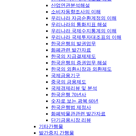
산업연관분석해설
소비자동향조사의 이해
우리나라 자금순환계정의 이해
우리나라의 통화지표 해설
우리나라 국제수지통계의 이해
우리나라 국제투자대조표의 이해
한국은행의 발권업무
화폐관련 발간자료
한국의 지급결제제도
한국은행의 증권업무 해설
한국의 외환시장과 외환제도
국제금융기구
중국의 금융제도
국제경제리뷰 및 분석
한국은행 70년사
숫자로 보는 광복 60년
한국은행법 제정사
화폐박물관관련 발간자료
단기금융시장 리뷰
기타간행물
발간중지 간행물