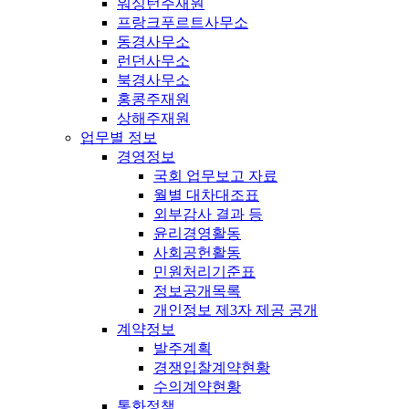
워싱턴주재원
프랑크푸르트사무소
동경사무소
런던사무소
북경사무소
홍콩주재원
상해주재원
업무별 정보
경영정보
국회 업무보고 자료
월별 대차대조표
외부감사 결과 등
윤리경영활동
사회공헌활동
민원처리기준표
정보공개목록
개인정보 제3자 제공 공개
계약정보
발주계획
경쟁입찰계약현황
수의계약현황
통화정책