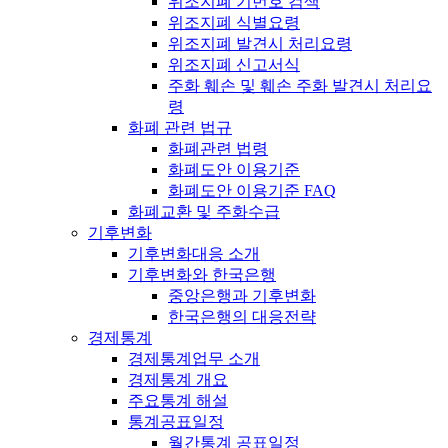
위조지폐 기번호 검색
위조지폐 식별요령
위조지폐 발견시 처리요령
위조지폐 신고서식
주화 훼손 및 훼손 주화 발견시 처리요
령
화폐 관련 법규
화폐관련 법령
화폐도안 이용기준
화폐도안 이용기준 FAQ
화폐교환 및 주화수급
기후변화
기후변화대응 소개
기후변화와 한국은행
중앙은행과 기후변화
한국은행의 대응전략
경제통계
경제통계업무 소개
경제통계 개요
주요통계 해설
통계공표일정
월간통계 공표일정