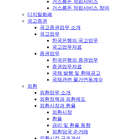
거스름돈 적립서비스
거스름돈 적립서비스 참여
디지털화폐
국고증권
국고증권업무 소개
국고업무
한국은행의 국고업무
국고업무자료
증권업무
한국은행의 증권업무
증권업무자료
국채 발행 및 환매공고
국채관련 물가연동계수
외환
외환업무 소개
외환정책과 외환제도
외환시장과 환율
외환시장
환율
금리 및 환율 동향
외환당국 순거래
외환시장 구조개선