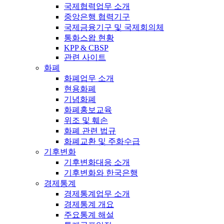
국제협력업무 소개
중앙은행 협력기구
국제금융기구 및 국제회의체
통화스왑 현황
KPP & CBSP
관련 사이트
화폐
화폐업무 소개
현용화폐
기념화폐
화폐홍보교육
위조 및 훼손
화폐 관련 법규
화폐교환 및 주화수급
기후변화
기후변화대응 소개
기후변화와 한국은행
경제통계
경제통계업무 소개
경제통계 개요
주요통계 해설