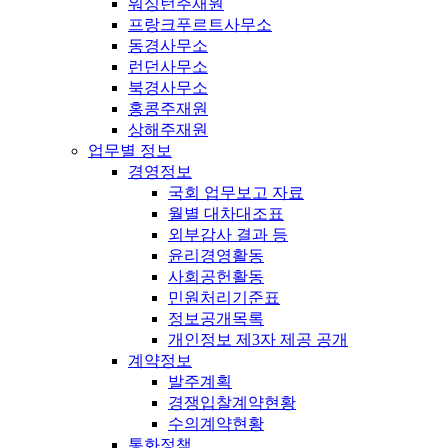
워싱턴주재원
프랑크푸르트사무소
동경사무소
런던사무소
북경사무소
홍콩주재원
상해주재원
업무별 정보
경영정보
국회 업무보고 자료
월별 대차대조표
외부감사 결과 등
윤리경영활동
사회공헌활동
민원처리기준표
정보공개목록
개인정보 제3자 제공 공개
계약정보
발주계획
경쟁입찰계약현황
수의계약현황
통화정책