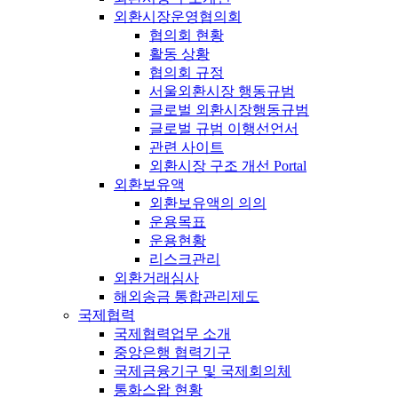
외환시장운영협의회
협의회 현황
활동 상황
협의회 규정
서울외환시장 행동규범
글로벌 외환시장행동규범
글로벌 규범 이행선언서
관련 사이트
외환시장 구조 개선 Portal
외환보유액
외환보유액의 의의
운용목표
운용현황
리스크관리
외환거래심사
해외송금 통합관리제도
국제협력
국제협력업무 소개
중앙은행 협력기구
국제금융기구 및 국제회의체
통화스왑 현황