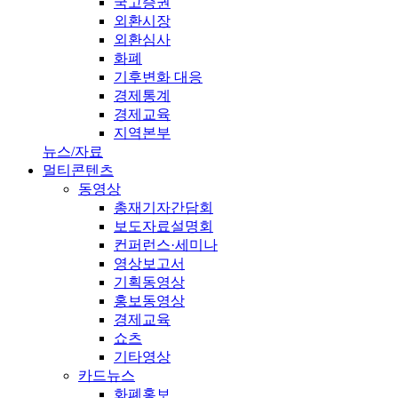
국고증권
외환시장
외환심사
화폐
기후변화 대응
경제통계
경제교육
지역본부
뉴스/자료
멀티콘텐츠
동영상
총재기자간담회
보도자료설명회
컨퍼런스·세미나
영상보고서
기획동영상
홍보동영상
경제교육
쇼츠
기타영상
카드뉴스
화폐홍보