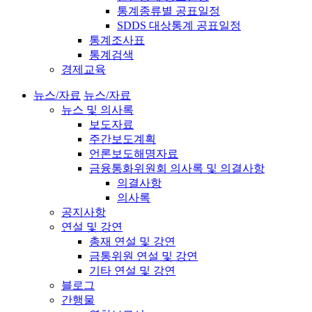
통계종류별 공표일정
SDDS 대상통계 공표일정
통계조사표
통계검색
경제교육
뉴스/자료
뉴스/자료
뉴스 및 의사록
보도자료
주간보도계획
언론보도해명자료
금융통화위원회 의사록 및 의결사항
의결사항
의사록
공지사항
연설 및 강연
총재 연설 및 강연
금통위원 연설 및 강연
기타 연설 및 강연
블로그
간행물