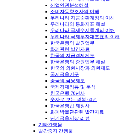
산업연관분석해설
소비자동향조사의 이해
우리나라 자금순환계정의 이해
우리나라의 통화지표 해설
우리나라 국제수지통계의 이해
우리나라 국제투자대조표의 이해
한국은행의 발권업무
화폐관련 발간자료
한국의 지급결제제도
한국은행의 증권업무 해설
한국의 외환시장과 외환제도
국제금융기구
중국의 금융제도
국제경제리뷰 및 분석
한국은행 70년사
숫자로 보는 광복 60년
한국은행법 제정사
화폐박물관관련 발간자료
단기금융시장 리뷰
기타간행물
발간중지 간행물