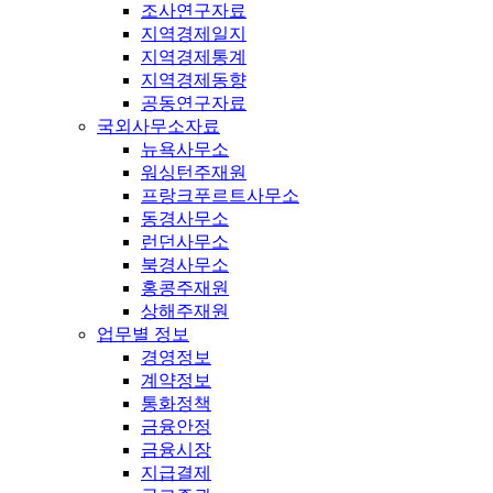
조사연구자료
지역경제일지
지역경제통계
지역경제동향
공동연구자료
국외사무소자료
뉴욕사무소
워싱턴주재원
프랑크푸르트사무소
동경사무소
런던사무소
북경사무소
홍콩주재원
상해주재원
업무별 정보
경영정보
계약정보
통화정책
금융안정
금융시장
지급결제