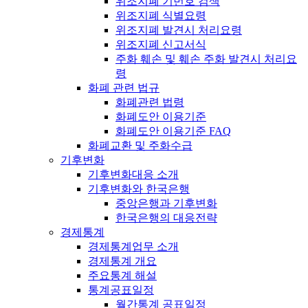
위조지폐 기번호 검색
위조지폐 식별요령
위조지폐 발견시 처리요령
위조지폐 신고서식
주화 훼손 및 훼손 주화 발견시 처리요
령
화폐 관련 법규
화폐관련 법령
화폐도안 이용기준
화폐도안 이용기준 FAQ
화폐교환 및 주화수급
기후변화
기후변화대응 소개
기후변화와 한국은행
중앙은행과 기후변화
한국은행의 대응전략
경제통계
경제통계업무 소개
경제통계 개요
주요통계 해설
통계공표일정
월간통계 공표일정