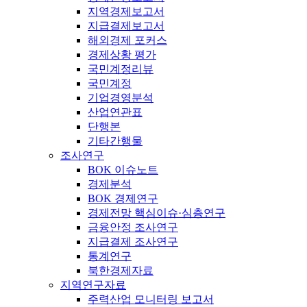
지역경제보고서
지급결제보고서
해외경제 포커스
경제상황 평가
국민계정리뷰
국민계정
기업경영분석
산업연관표
단행본
기타간행물
조사연구
BOK 이슈노트
경제분석
BOK 경제연구
경제전망 핵심이슈·심층연구
금융안정 조사연구
지급결제 조사연구
통계연구
북한경제자료
지역연구자료
주력산업 모니터링 보고서