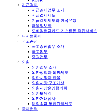
KOFR
지급결제
지급결제업무 소개
지급결제제도
지급결제제도와 한국은행
금융정보화
모바일현금카드·거스름돈 적립서비스
디지털화폐
국고증권
국고증권업무 소개
국고업무
증권업무
외환
외환업무 소개
외환정책과 외환제도
외환시장과 환율
외환시장 구조개선
외환시장운영협의회
외환보유액
외환거래심사
해외송금 통합관리제도
국제협력