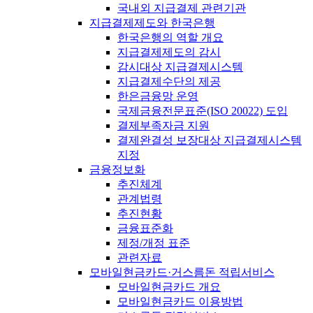
국내외 지급결제 관련기관
지급결제제도와 한국은행
한국은행의 역할 개요
지급결제제도의 감시
감시대상 지급결제시스템
지급결제수단의 제공
한은금융망 운영
국제금융전문표준(ISO 20022) 도입
결제부족자금 지원
결제완결성 보장대상 지급결제시스템
지정
금융정보화
추진체계
관계법령
추진현황
금융표준화
제정/개정 표준
관련자료
모바일현금카드·거스름돈 적립서비스
모바일현금카드 개요
모바일현금카드 이용방법