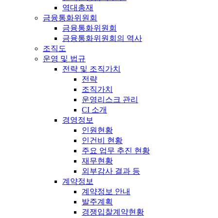
역대총재
금융통화위원회
금융통화위원회
금융통화위원회의 역사
조직도
운영 및 법규
전략 및 조직가치
전략
조직가치
운영리스크 관리
CI 소개
경영정보
인원현황
인건비 현황
주요 업무 추진 현황
재무현황
외부감사 결과 등
계약정보
계약정보 안내
발주계획
경쟁입찰계약현황