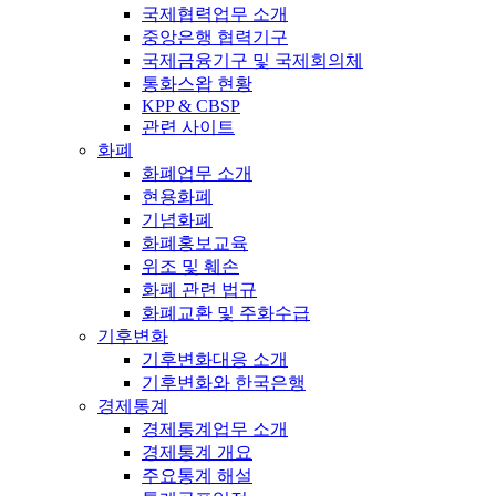
국제협력업무 소개
중앙은행 협력기구
국제금융기구 및 국제회의체
통화스왑 현황
KPP & CBSP
관련 사이트
화폐
화폐업무 소개
현용화폐
기념화폐
화폐홍보교육
위조 및 훼손
화폐 관련 법규
화폐교환 및 주화수급
기후변화
기후변화대응 소개
기후변화와 한국은행
경제통계
경제통계업무 소개
경제통계 개요
주요통계 해설