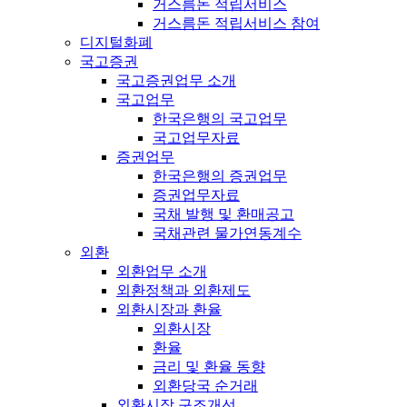
거스름돈 적립서비스
거스름돈 적립서비스 참여
디지털화폐
국고증권
국고증권업무 소개
국고업무
한국은행의 국고업무
국고업무자료
증권업무
한국은행의 증권업무
증권업무자료
국채 발행 및 환매공고
국채관련 물가연동계수
외환
외환업무 소개
외환정책과 외환제도
외환시장과 환율
외환시장
환율
금리 및 환율 동향
외환당국 순거래
외환시장 구조개선