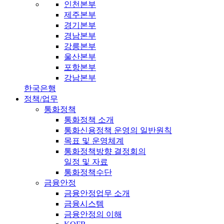
인천본부
제주본부
경기본부
경남본부
강릉본부
울산본부
포항본부
강남본부
한국은행
정책/업무
통화정책
통화정책 소개
통화신용정책 운영의 일반원칙
목표 및 운영체계
통화정책방향 결정회의
일정 및 자료
통화정책수단
금융안정
금융안정업무 소개
금융시스템
금융안정의 이해