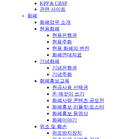
KPP & CBSP
관련 사이트
화폐
화폐업무 소개
현용화폐
현용은행권
현용주화
현용 화폐의 변천
화폐연대자료
기념화폐
기념은행권
기념주화
화폐홍보교육
현금사용 선택권
돈 깨끗이 쓰기
화폐사랑 콘텐츠 공모전
화폐홍보 리플릿/포스터
화폐홍보 동영상
화폐이야기
위조 및 훼손
위조방지장치