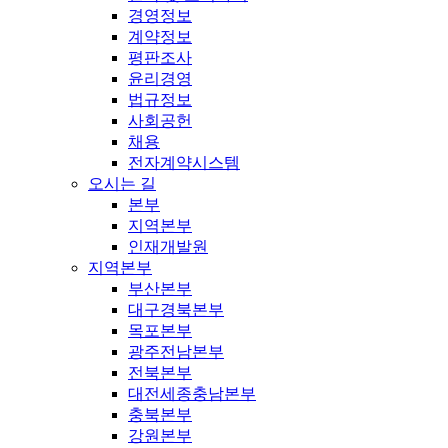
경영정보
계약정보
평판조사
윤리경영
법규정보
사회공헌
채용
전자계약시스템
오시는 길
본부
지역본부
인재개발원
지역본부
부산본부
대구경북본부
목포본부
광주전남본부
전북본부
대전세종충남본부
충북본부
강원본부