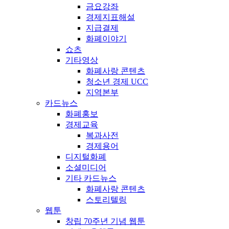
금요강좌
경제지표해설
지급결제
화폐이야기
쇼츠
기타영상
화폐사랑 콘텐츠
청소년 경제 UCC
지역본부
카드뉴스
화폐홍보
경제교육
복과사전
경제용어
디지털화폐
소셜미디어
기타 카드뉴스
화폐사랑 콘텐츠
스토리텔링
웹툰
창립 70주년 기념 웹툰