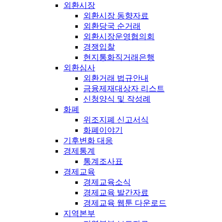
외환시장
외환시장 동향자료
외환당국 순거래
외환시장운영협의회
경쟁입찰
현지통화직거래은행
외환심사
외환거래 법규안내
금융제재대상자 리스트
신청양식 및 작성례
화폐
위조지폐 신고서식
화폐이야기
기후변화 대응
경제통계
통계조사표
경제교육
경제교육소식
경제교육 발간자료
경제교육 웹툰 다운로드
지역본부