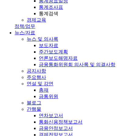
통계공표일정
통계조사표
통계검색
경제교육
정책/업무
뉴스/자료
뉴스 및 의사록
보도자료
주간보도계획
언론보도해명자료
금융통화위원회 의사록 및 의결사항
공지사항
주요행사
연설 및 강연
총재
금통위원
블로그
간행물
연차보고서
통화신용정책보고서
금융안정보고서
경제전망보고서