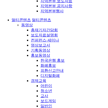
지역본부 보도자료
지역본부 공지사항
지역본부행사
멀티콘텐츠
멀티콘텐츠
동영상
총재기자간담회
보도자료설명회
컨퍼런스·세미나
영상보고서
기획동영상
홍보동영상
한국은행 홍보
화폐홍보
외환신고안내
디지털화폐
경제교육
어린이
청소년
교사
보드게임
일반인