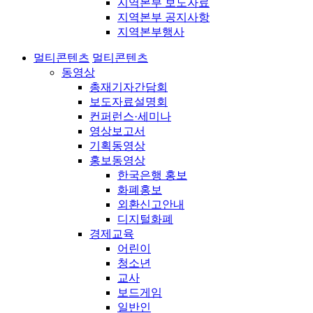
지역본부 보도자료
지역본부 공지사항
지역본부행사
멀티콘텐츠
멀티콘텐츠
동영상
총재기자간담회
보도자료설명회
컨퍼런스·세미나
영상보고서
기획동영상
홍보동영상
한국은행 홍보
화폐홍보
외환신고안내
디지털화폐
경제교육
어린이
청소년
교사
보드게임
일반인