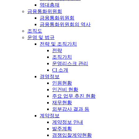
역대총재
금융통화위원회
금융통화위원회
금융통화위원회의 역사
조직도
운영 및 법규
전략 및 조직가치
전략
조직가치
운영리스크 관리
CI 소개
경영정보
인원현황
인건비 현황
주요 업무 추진 현황
재무현황
외부감사 결과 등
계약정보
계약정보 안내
발주계획
경쟁입찰계약현황