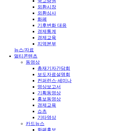
국고증권
외환시장
외환심사
화폐
기후변화 대응
경제통계
경제교육
지역본부
뉴스/자료
멀티콘텐츠
동영상
총재기자간담회
보도자료설명회
컨퍼런스·세미나
영상보고서
기획동영상
홍보동영상
경제교육
쇼츠
기타영상
카드뉴스
화폐홍보