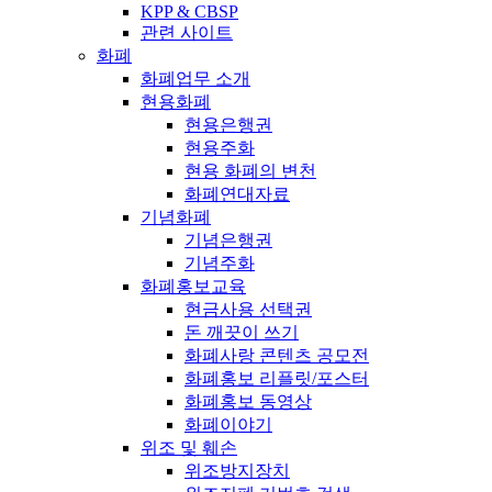
KPP & CBSP
관련 사이트
화폐
화폐업무 소개
현용화폐
현용은행권
현용주화
현용 화폐의 변천
화폐연대자료
기념화폐
기념은행권
기념주화
화폐홍보교육
현금사용 선택권
돈 깨끗이 쓰기
화폐사랑 콘텐츠 공모전
화폐홍보 리플릿/포스터
화폐홍보 동영상
화폐이야기
위조 및 훼손
위조방지장치