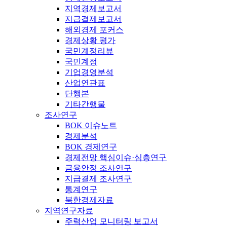
지역경제보고서
지급결제보고서
해외경제 포커스
경제상황 평가
국민계정리뷰
국민계정
기업경영분석
산업연관표
단행본
기타간행물
조사연구
BOK 이슈노트
경제분석
BOK 경제연구
경제전망 핵심이슈·심층연구
금융안정 조사연구
지급결제 조사연구
통계연구
북한경제자료
지역연구자료
주력산업 모니터링 보고서