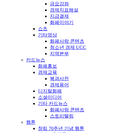
금요강좌
경제지표해설
지급결제
화폐이야기
쇼츠
기타영상
화폐사랑 콘텐츠
청소년 경제 UCC
지역본부
카드뉴스
화폐홍보
경제교육
복과사전
경제용어
디지털화폐
소셜미디어
기타 카드뉴스
화폐사랑 콘텐츠
스토리텔링
웹툰
창립 70주년 기념 웹툰