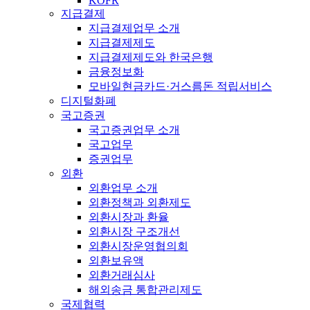
KOFR
지급결제
지급결제업무 소개
지급결제제도
지급결제제도와 한국은행
금융정보화
모바일현금카드·거스름돈 적립서비스
디지털화폐
국고증권
국고증권업무 소개
국고업무
증권업무
외환
외환업무 소개
외환정책과 외환제도
외환시장과 환율
외환시장 구조개선
외환시장운영협의회
외환보유액
외환거래심사
해외송금 통합관리제도
국제협력