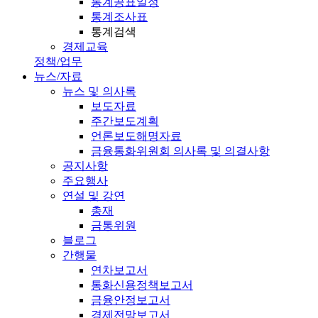
통계공표일정
통계조사표
통계검색
경제교육
정책/업무
뉴스/자료
뉴스 및 의사록
보도자료
주간보도계획
언론보도해명자료
금융통화위원회 의사록 및 의결사항
공지사항
주요행사
연설 및 강연
총재
금통위원
블로그
간행물
연차보고서
통화신용정책보고서
금융안정보고서
경제전망보고서