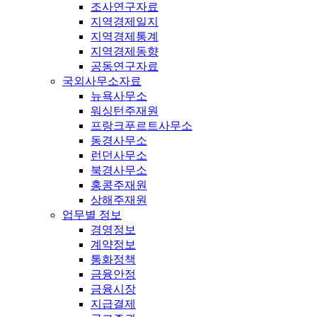
조사연구자료
지역경제일지
지역경제통계
지역경제동향
공동연구자료
국외사무소자료
뉴욕사무소
워싱턴주재원
프랑크푸르트사무소
동경사무소
런던사무소
북경사무소
홍콩주재원
상해주재원
업무별 정보
경영정보
계약정보
통화정책
금융안정
금융시장
지급결제