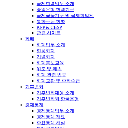
국제협력업무 소개
중앙은행 협력기구
국제금융기구 및 국제회의체
통화스왑 현황
KPP & CBSP
관련 사이트
화폐
화폐업무 소개
현용화폐
기념화폐
화폐홍보교육
위조 및 훼손
화폐 관련 법규
화폐교환 및 주화수급
기후변화
기후변화대응 소개
기후변화와 한국은행
경제통계
경제통계업무 소개
경제통계 개요
주요통계 해설