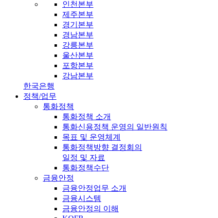
인천본부
제주본부
경기본부
경남본부
강릉본부
울산본부
포항본부
강남본부
한국은행
정책/업무
통화정책
통화정책 소개
통화신용정책 운영의 일반원칙
목표 및 운영체계
통화정책방향 결정회의
일정 및 자료
통화정책수단
금융안정
금융안정업무 소개
금융시스템
금융안정의 이해