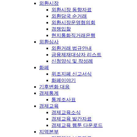
외환시장
외환시장 동향자료
외환당국 순거래
외환시장운영협의회
경쟁입찰
현지통화직거래은행
외환심사
외환거래 법규안내
금융제재대상자 리스트
신청양식 및 작성례
화폐
위조지폐 신고서식
화폐이야기
기후변화 대응
경제통계
통계조사표
경제교육
경제교육소식
경제교육 발간자료
경제교육 웹툰 다운로드
지역본부