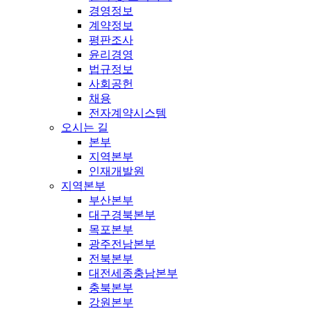
경영정보
계약정보
평판조사
윤리경영
법규정보
사회공헌
채용
전자계약시스템
오시는 길
본부
지역본부
인재개발원
지역본부
부산본부
대구경북본부
목포본부
광주전남본부
전북본부
대전세종충남본부
충북본부
강원본부