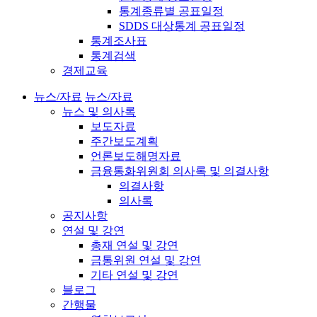
통계종류별 공표일정
SDDS 대상통계 공표일정
통계조사표
통계검색
경제교육
뉴스/자료
뉴스/자료
뉴스 및 의사록
보도자료
주간보도계획
언론보도해명자료
금융통화위원회 의사록 및 의결사항
의결사항
의사록
공지사항
연설 및 강연
총재 연설 및 강연
금통위원 연설 및 강연
기타 연설 및 강연
블로그
간행물