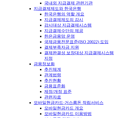
국내외 지급결제 관련기관
지급결제제도와 한국은행
한국은행의 역할 개요
지급결제제도의 감시
감시대상 지급결제시스템
지급결제수단의 제공
한은금융망 운영
국제금융전문표준(ISO 20022) 도입
결제부족자금 지원
결제완결성 보장대상 지급결제시스템
지정
금융정보화
추진체계
관계법령
추진현황
금융표준화
제정/개정 표준
관련자료
모바일현금카드·거스름돈 적립서비스
모바일현금카드 개요
모바일현금카드 이용방법