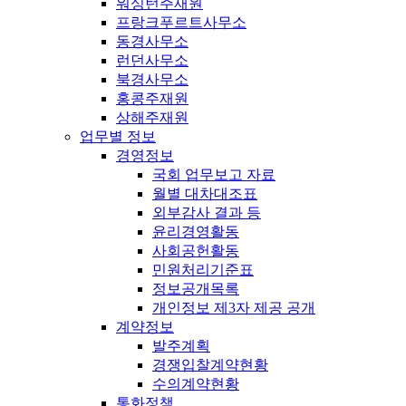
워싱턴주재원
프랑크푸르트사무소
동경사무소
런던사무소
북경사무소
홍콩주재원
상해주재원
업무별 정보
경영정보
국회 업무보고 자료
월별 대차대조표
외부감사 결과 등
윤리경영활동
사회공헌활동
민원처리기준표
정보공개목록
개인정보 제3자 제공 공개
계약정보
발주계획
경쟁입찰계약현황
수의계약현황
통화정책