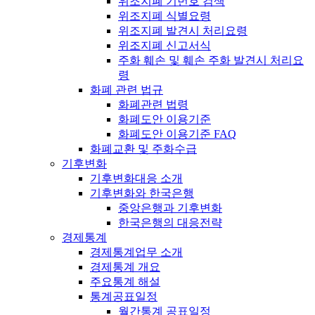
위조지폐 기번호 검색
위조지폐 식별요령
위조지폐 발견시 처리요령
위조지폐 신고서식
주화 훼손 및 훼손 주화 발견시 처리요
령
화폐 관련 법규
화폐관련 법령
화폐도안 이용기준
화폐도안 이용기준 FAQ
화폐교환 및 주화수급
기후변화
기후변화대응 소개
기후변화와 한국은행
중앙은행과 기후변화
한국은행의 대응전략
경제통계
경제통계업무 소개
경제통계 개요
주요통계 해설
통계공표일정
월간통계 공표일정