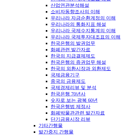
산업연관분석해설
소비자동향조사의 이해
우리나라 자금순환계정의 이해
우리나라의 통화지표 해설
우리나라 국제수지통계의 이해
우리나라 국제투자대조표의 이해
한국은행의 발권업무
화폐관련 발간자료
한국의 지급결제제도
한국은행의 증권업무 해설
한국의 외환시장과 외환제도
국제금융기구
중국의 금융제도
국제경제리뷰 및 분석
한국은행 70년사
숫자로 보는 광복 60년
한국은행법 제정사
화폐박물관관련 발간자료
단기금융시장 리뷰
기타간행물
발간중지 간행물