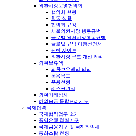
외환시장운영협의회
협의회 현황
활동 상황
협의회 규정
서울외환시장 행동규범
글로벌 외환시장행동규범
글로벌 규범 이행선언서
관련 사이트
외환시장 구조 개선 Portal
외환보유액
외환보유액의 의의
운용목표
운용현황
리스크관리
외환거래심사
해외송금 통합관리제도
국제협력
국제협력업무 소개
중앙은행 협력기구
국제금융기구 및 국제회의체
통화스왑 현황