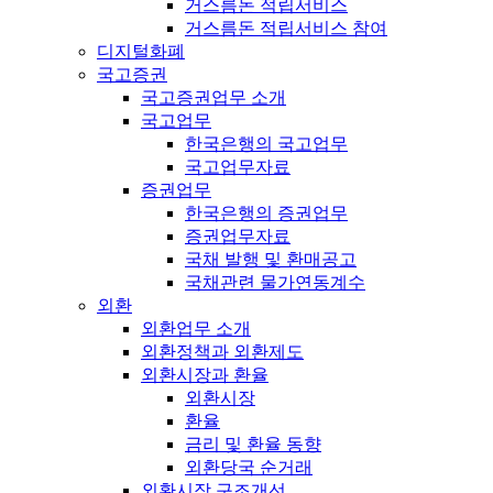
거스름돈 적립서비스
거스름돈 적립서비스 참여
디지털화폐
국고증권
국고증권업무 소개
국고업무
한국은행의 국고업무
국고업무자료
증권업무
한국은행의 증권업무
증권업무자료
국채 발행 및 환매공고
국채관련 물가연동계수
외환
외환업무 소개
외환정책과 외환제도
외환시장과 환율
외환시장
환율
금리 및 환율 동향
외환당국 순거래
외환시장 구조개선