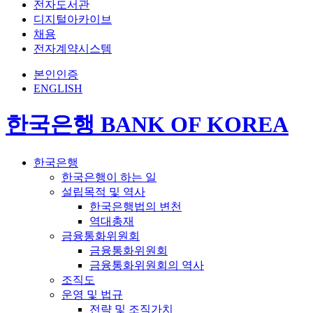
전자도서관
디지털아카이브
채용
전자계약시스템
본인인증
ENGLISH
한국은행 BANK OF KOREA
한국은행
한국은행이 하는 일
설립목적 및 역사
한국은행법의 변천
역대총재
금융통화위원회
금융통화위원회
금융통화위원회의 역사
조직도
운영 및 법규
전략 및 조직가치