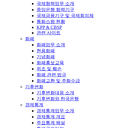
국제협력업무 소개
중앙은행 협력기구
국제금융기구 및 국제회의체
통화스왑 현황
KPP & CBSP
관련 사이트
화폐
화폐업무 소개
현용화폐
기념화폐
화폐홍보교육
위조 및 훼손
화폐 관련 법규
화폐교환 및 주화수급
기후변화
기후변화대응 소개
기후변화와 한국은행
경제통계
경제통계업무 소개
경제통계 개요
주요통계 해설