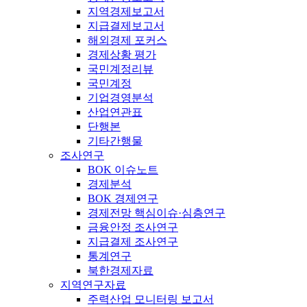
지역경제보고서
지급결제보고서
해외경제 포커스
경제상황 평가
국민계정리뷰
국민계정
기업경영분석
산업연관표
단행본
기타간행물
조사연구
BOK 이슈노트
경제분석
BOK 경제연구
경제전망 핵심이슈·심층연구
금융안정 조사연구
지급결제 조사연구
통계연구
북한경제자료
지역연구자료
주력산업 모니터링 보고서