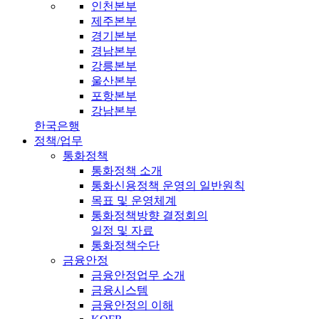
인천본부
제주본부
경기본부
경남본부
강릉본부
울산본부
포항본부
강남본부
한국은행
정책/업무
통화정책
통화정책 소개
통화신용정책 운영의 일반원칙
목표 및 운영체계
통화정책방향 결정회의
일정 및 자료
통화정책수단
금융안정
금융안정업무 소개
금융시스템
금융안정의 이해