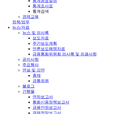
통계공표일정
통계조사표
통계검색
경제교육
정책/업무
뉴스/자료
뉴스 및 의사록
보도자료
주간보도계획
언론보도해명자료
금융통화위원회 의사록 및 의결사항
공지사항
주요행사
연설 및 강연
총재
금통위원
블로그
간행물
연차보고서
통화신용정책보고서
금융안정보고서
경제전망보고서