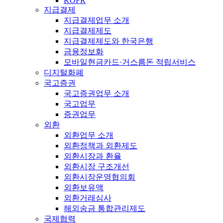
KOFR
지급결제
지급결제업무 소개
지급결제제도
지급결제제도와 한국은행
금융정보화
모바일현금카드·거스름돈 적립서비스
디지털화폐
국고증권
국고증권업무 소개
국고업무
증권업무
외환
외환업무 소개
외환정책과 외환제도
외환시장과 환율
외환시장 구조개선
외환시장운영협의회
외환보유액
외환거래심사
해외송금 통합관리제도
국제협력