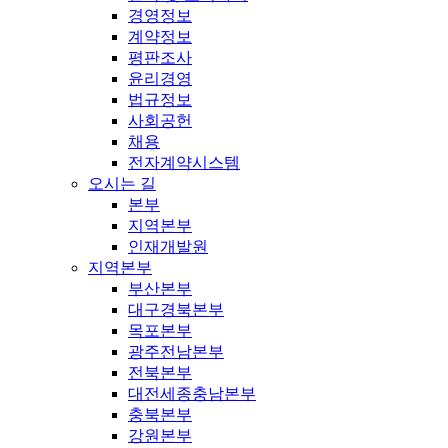
경영정보
계약정보
평판조사
윤리경영
법규정보
사회공헌
채용
전자계약시스템
오시는 길
본부
지역본부
인재개발원
지역본부
부산본부
대구경북본부
목포본부
광주전남본부
전북본부
대전세종충남본부
충북본부
강원본부