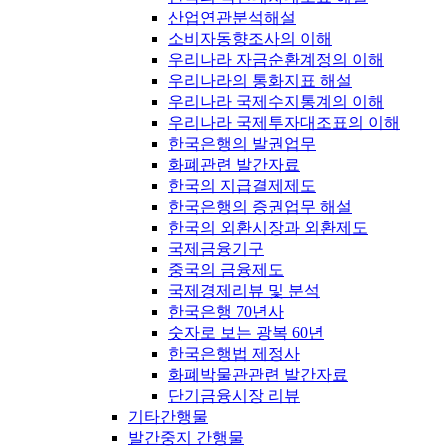
산업연관분석해설
소비자동향조사의 이해
우리나라 자금순환계정의 이해
우리나라의 통화지표 해설
우리나라 국제수지통계의 이해
우리나라 국제투자대조표의 이해
한국은행의 발권업무
화폐관련 발간자료
한국의 지급결제제도
한국은행의 증권업무 해설
한국의 외환시장과 외환제도
국제금융기구
중국의 금융제도
국제경제리뷰 및 분석
한국은행 70년사
숫자로 보는 광복 60년
한국은행법 제정사
화폐박물관관련 발간자료
단기금융시장 리뷰
기타간행물
발간중지 간행물