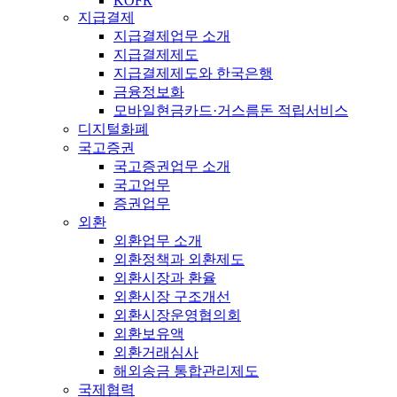
KOFR
지급결제
지급결제업무 소개
지급결제제도
지급결제제도와 한국은행
금융정보화
모바일현금카드·거스름돈 적립서비스
디지털화폐
국고증권
국고증권업무 소개
국고업무
증권업무
외환
외환업무 소개
외환정책과 외환제도
외환시장과 환율
외환시장 구조개선
외환시장운영협의회
외환보유액
외환거래심사
해외송금 통합관리제도
국제협력