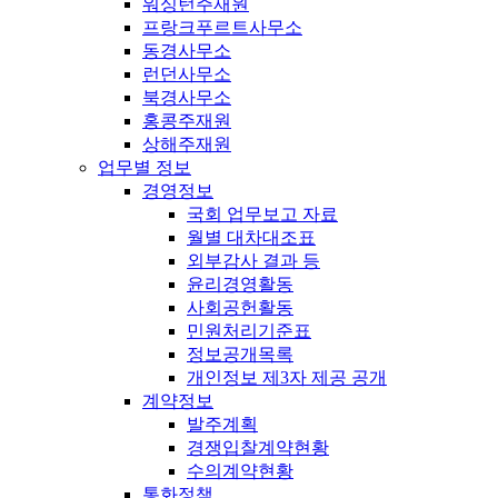
워싱턴주재원
프랑크푸르트사무소
동경사무소
런던사무소
북경사무소
홍콩주재원
상해주재원
업무별 정보
경영정보
국회 업무보고 자료
월별 대차대조표
외부감사 결과 등
윤리경영활동
사회공헌활동
민원처리기준표
정보공개목록
개인정보 제3자 제공 공개
계약정보
발주계획
경쟁입찰계약현황
수의계약현황
통화정책