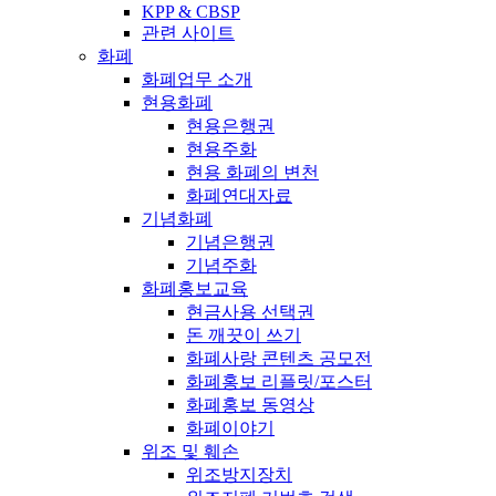
KPP & CBSP
관련 사이트
화폐
화폐업무 소개
현용화폐
현용은행권
현용주화
현용 화폐의 변천
화폐연대자료
기념화폐
기념은행권
기념주화
화폐홍보교육
현금사용 선택권
돈 깨끗이 쓰기
화폐사랑 콘텐츠 공모전
화폐홍보 리플릿/포스터
화폐홍보 동영상
화폐이야기
위조 및 훼손
위조방지장치