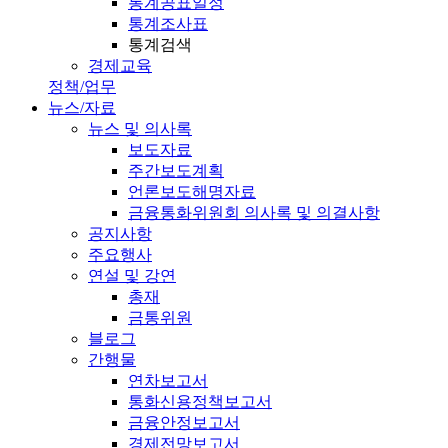
통계공표일정
통계조사표
통계검색
경제교육
정책/업무
뉴스/자료
뉴스 및 의사록
보도자료
주간보도계획
언론보도해명자료
금융통화위원회 의사록 및 의결사항
공지사항
주요행사
연설 및 강연
총재
금통위원
블로그
간행물
연차보고서
통화신용정책보고서
금융안정보고서
경제전망보고서