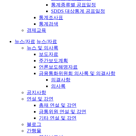
통계종류별 공표일정
SDDS 대상통계 공표일정
통계조사표
통계검색
경제교육
뉴스/자료
뉴스/자료
뉴스 및 의사록
보도자료
주간보도계획
언론보도해명자료
금융통화위원회 의사록 및 의결사항
의결사항
의사록
공지사항
연설 및 강연
총재 연설 및 강연
금통위원 연설 및 강연
기타 연설 및 강연
블로그
간행물