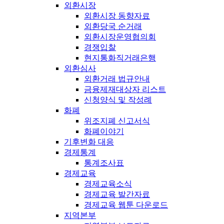
외환시장
외환시장 동향자료
외환당국 순거래
외환시장운영협의회
경쟁입찰
현지통화직거래은행
외환심사
외환거래 법규안내
금융제재대상자 리스트
신청양식 및 작성례
화폐
위조지폐 신고서식
화폐이야기
기후변화 대응
경제통계
통계조사표
경제교육
경제교육소식
경제교육 발간자료
경제교육 웹툰 다운로드
지역본부