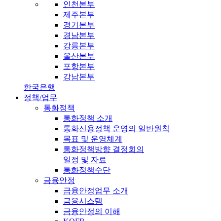
인천본부
제주본부
경기본부
경남본부
강릉본부
울산본부
포항본부
강남본부
한국은행
정책/업무
통화정책
통화정책 소개
통화신용정책 운영의 일반원칙
목표 및 운영체계
통화정책방향 결정회의
일정 및 자료
통화정책수단
금융안정
금융안정업무 소개
금융시스템
금융안정의 이해