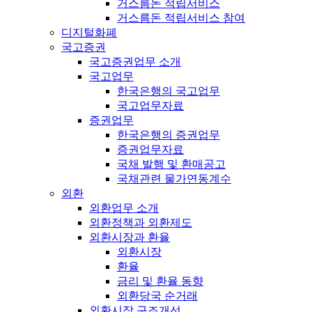
거스름돈 적립서비스
거스름돈 적립서비스 참여
디지털화폐
국고증권
국고증권업무 소개
국고업무
한국은행의 국고업무
국고업무자료
증권업무
한국은행의 증권업무
증권업무자료
국채 발행 및 환매공고
국채관련 물가연동계수
외환
외환업무 소개
외환정책과 외환제도
외환시장과 환율
외환시장
환율
금리 및 환율 동향
외환당국 순거래
외환시장 구조개선