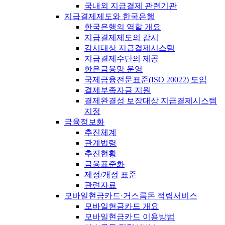
국내외 지급결제 관련기관
지급결제제도와 한국은행
한국은행의 역할 개요
지급결제제도의 감시
감시대상 지급결제시스템
지급결제수단의 제공
한은금융망 운영
국제금융전문표준(ISO 20022) 도입
결제부족자금 지원
결제완결성 보장대상 지급결제시스템
지정
금융정보화
추진체계
관계법령
추진현황
금융표준화
제정/개정 표준
관련자료
모바일현금카드·거스름돈 적립서비스
모바일현금카드 개요
모바일현금카드 이용방법