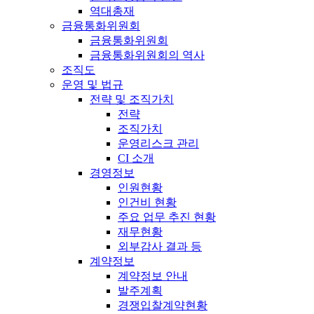
역대총재
금융통화위원회
금융통화위원회
금융통화위원회의 역사
조직도
운영 및 법규
전략 및 조직가치
전략
조직가치
운영리스크 관리
CI 소개
경영정보
인원현황
인건비 현황
주요 업무 추진 현황
재무현황
외부감사 결과 등
계약정보
계약정보 안내
발주계획
경쟁입찰계약현황