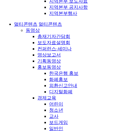
지역본부 보도자료
지역본부 공지사항
지역본부행사
멀티콘텐츠
멀티콘텐츠
동영상
총재기자간담회
보도자료설명회
컨퍼런스·세미나
영상보고서
기획동영상
홍보동영상
한국은행 홍보
화폐홍보
외환신고안내
디지털화폐
경제교육
어린이
청소년
교사
보드게임
일반인