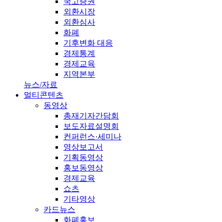
국고증권
외환시장
외환심사
화폐
기후변화 대응
경제통계
경제교육
지역본부
뉴스/자료
멀티콘텐츠
동영상
총재기자간담회
보도자료설명회
컨퍼런스·세미나
영상보고서
기획동영상
홍보동영상
경제교육
쇼츠
기타영상
카드뉴스
화폐홍보