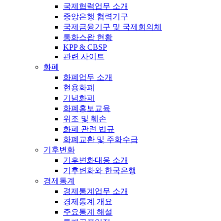
국제협력업무 소개
중앙은행 협력기구
국제금융기구 및 국제회의체
통화스왑 현황
KPP & CBSP
관련 사이트
화폐
화폐업무 소개
현용화폐
기념화폐
화폐홍보교육
위조 및 훼손
화폐 관련 법규
화폐교환 및 주화수급
기후변화
기후변화대응 소개
기후변화와 한국은행
경제통계
경제통계업무 소개
경제통계 개요
주요통계 해설