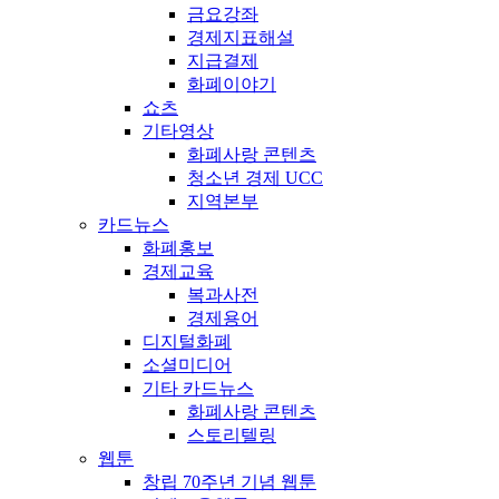
금요강좌
경제지표해설
지급결제
화폐이야기
쇼츠
기타영상
화폐사랑 콘텐츠
청소년 경제 UCC
지역본부
카드뉴스
화폐홍보
경제교육
복과사전
경제용어
디지털화폐
소셜미디어
기타 카드뉴스
화폐사랑 콘텐츠
스토리텔링
웹툰
창립 70주년 기념 웹툰