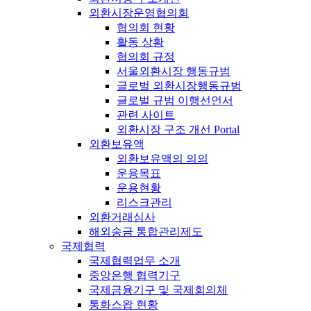
외환시장운영협의회
협의회 현황
활동 상황
협의회 규정
서울외환시장 행동규범
글로벌 외환시장행동규범
글로벌 규범 이행선언서
관련 사이트
외환시장 구조 개선 Portal
외환보유액
외환보유액의 의의
운용목표
운용현황
리스크관리
외환거래심사
해외송금 통합관리제도
국제협력
국제협력업무 소개
중앙은행 협력기구
국제금융기구 및 국제회의체
통화스왑 현황