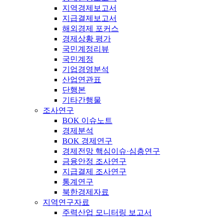
지역경제보고서
지급결제보고서
해외경제 포커스
경제상황 평가
국민계정리뷰
국민계정
기업경영분석
산업연관표
단행본
기타간행물
조사연구
BOK 이슈노트
경제분석
BOK 경제연구
경제전망 핵심이슈·심층연구
금융안정 조사연구
지급결제 조사연구
통계연구
북한경제자료
지역연구자료
주력산업 모니터링 보고서