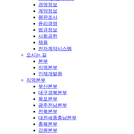
경영정보
계약정보
평판조사
윤리경영
법규정보
사회공헌
채용
전자계약시스템
오시는 길
본부
지역본부
인재개발원
지역본부
부산본부
대구경북본부
목포본부
광주전남본부
전북본부
대전세종충남본부
충북본부
강원본부