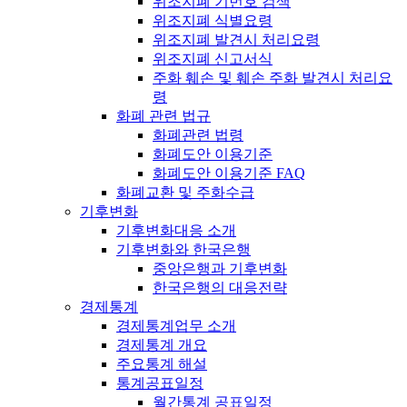
위조지폐 기번호 검색
위조지폐 식별요령
위조지폐 발견시 처리요령
위조지폐 신고서식
주화 훼손 및 훼손 주화 발견시 처리요
령
화폐 관련 법규
화폐관련 법령
화폐도안 이용기준
화폐도안 이용기준 FAQ
화폐교환 및 주화수급
기후변화
기후변화대응 소개
기후변화와 한국은행
중앙은행과 기후변화
한국은행의 대응전략
경제통계
경제통계업무 소개
경제통계 개요
주요통계 해설
통계공표일정
월간통계 공표일정