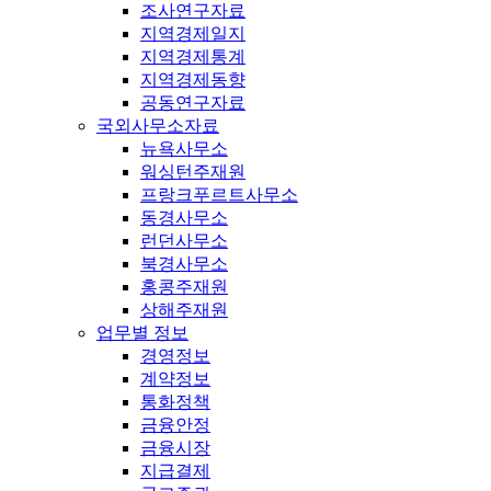
조사연구자료
지역경제일지
지역경제통계
지역경제동향
공동연구자료
국외사무소자료
뉴욕사무소
워싱턴주재원
프랑크푸르트사무소
동경사무소
런던사무소
북경사무소
홍콩주재원
상해주재원
업무별 정보
경영정보
계약정보
통화정책
금융안정
금융시장
지급결제