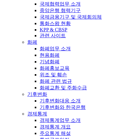
국제협력업무 소개
중앙은행 협력기구
국제금융기구 및 국제회의체
통화스왑 현황
KPP & CBSP
관련 사이트
화폐
화폐업무 소개
현용화폐
기념화폐
화폐홍보교육
위조 및 훼손
화폐 관련 법규
화폐교환 및 주화수급
기후변화
기후변화대응 소개
기후변화와 한국은행
경제통계
경제통계업무 소개
경제통계 개요
주요통계 해설