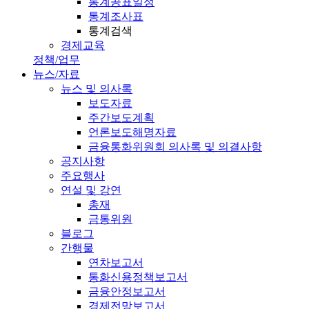
통계공표일정
통계조사표
통계검색
경제교육
정책/업무
뉴스/자료
뉴스 및 의사록
보도자료
주간보도계획
언론보도해명자료
금융통화위원회 의사록 및 의결사항
공지사항
주요행사
연설 및 강연
총재
금통위원
블로그
간행물
연차보고서
통화신용정책보고서
금융안정보고서
경제전망보고서