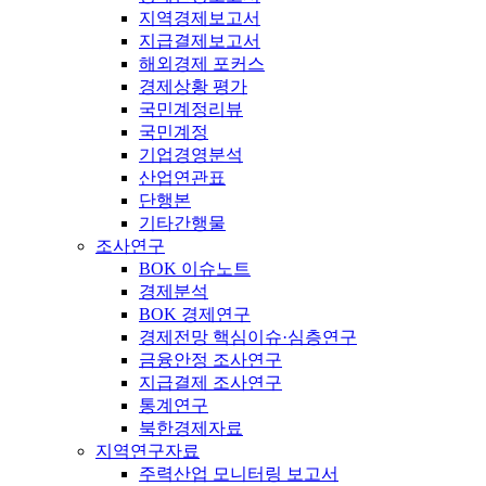
지역경제보고서
지급결제보고서
해외경제 포커스
경제상황 평가
국민계정리뷰
국민계정
기업경영분석
산업연관표
단행본
기타간행물
조사연구
BOK 이슈노트
경제분석
BOK 경제연구
경제전망 핵심이슈·심층연구
금융안정 조사연구
지급결제 조사연구
통계연구
북한경제자료
지역연구자료
주력산업 모니터링 보고서