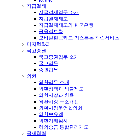
KOFR
지급결제
지급결제업무 소개
지급결제제도
지급결제제도와 한국은행
금융정보화
모바일현금카드·거스름돈 적립서비스
디지털화폐
국고증권
국고증권업무 소개
국고업무
증권업무
외환
외환업무 소개
외환정책과 외환제도
외환시장과 환율
외환시장 구조개선
외환시장운영협의회
외환보유액
외환거래심사
해외송금 통합관리제도
국제협력