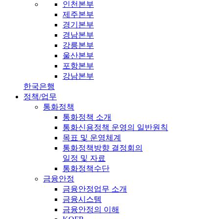
인천본부
제주본부
경기본부
경남본부
강릉본부
울산본부
포항본부
강남본부
한국은행
정책/업무
통화정책
통화정책 소개
통화신용정책 운영의 일반원칙
목표 및 운영체계
통화정책방향 결정회의
일정 및 자료
통화정책수단
금융안정
금융안정업무 소개
금융시스템
금융안정의 이해