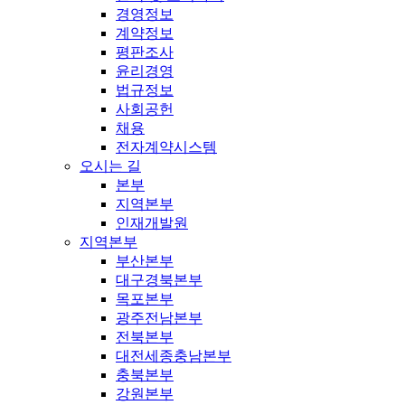
경영정보
계약정보
평판조사
윤리경영
법규정보
사회공헌
채용
전자계약시스템
오시는 길
본부
지역본부
인재개발원
지역본부
부산본부
대구경북본부
목포본부
광주전남본부
전북본부
대전세종충남본부
충북본부
강원본부