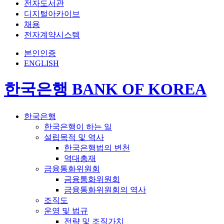
전자도서관
디지털아카이브
채용
전자계약시스템
본인인증
ENGLISH
한국은행 BANK OF KOREA
한국은행
한국은행이 하는 일
설립목적 및 역사
한국은행법의 변천
역대총재
금융통화위원회
금융통화위원회
금융통화위원회의 역사
조직도
운영 및 법규
전략 및 조직가치