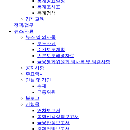
통계공표일정
통계조사표
통계검색
경제교육
정책/업무
뉴스/자료
뉴스 및 의사록
보도자료
주간보도계획
언론보도해명자료
금융통화위원회 의사록 및 의결사항
공지사항
주요행사
연설 및 강연
총재
금통위원
블로그
간행물
연차보고서
통화신용정책보고서
금융안정보고서
경제전망보고서