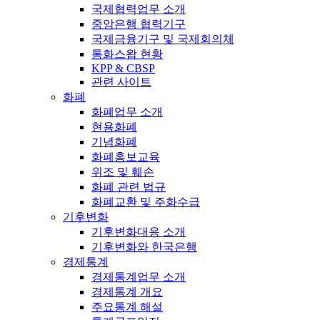
국제협력업무 소개
중앙은행 협력기구
국제금융기구 및 국제회의체
통화스왑 현황
KPP & CBSP
관련 사이트
화폐
화폐업무 소개
현용화폐
기념화폐
화폐홍보교육
위조 및 훼손
화폐 관련 법규
화폐교환 및 주화수급
기후변화
기후변화대응 소개
기후변화와 한국은행
경제통계
경제통계업무 소개
경제통계 개요
주요통계 해설