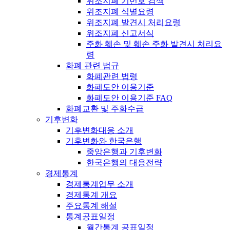
위조지폐 기번호 검색
위조지폐 식별요령
위조지폐 발견시 처리요령
위조지폐 신고서식
주화 훼손 및 훼손 주화 발견시 처리요
령
화폐 관련 법규
화폐관련 법령
화폐도안 이용기준
화폐도안 이용기준 FAQ
화폐교환 및 주화수급
기후변화
기후변화대응 소개
기후변화와 한국은행
중앙은행과 기후변화
한국은행의 대응전략
경제통계
경제통계업무 소개
경제통계 개요
주요통계 해설
통계공표일정
월간통계 공표일정