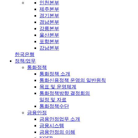
인천본부
제주본부
경기본부
경남본부
강릉본부
울산본부
포항본부
강남본부
한국은행
정책/업무
통화정책
통화정책 소개
통화신용정책 운영의 일반원칙
목표 및 운영체계
통화정책방향 결정회의
일정 및 자료
통화정책수단
금융안정
금융안정업무 소개
금융시스템
금융안정의 이해