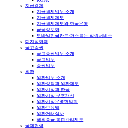
KOFR
지급결제
지급결제업무 소개
지급결제제도
지급결제제도와 한국은행
금융정보화
모바일현금카드·거스름돈 적립서비스
디지털화폐
국고증권
국고증권업무 소개
국고업무
증권업무
외환
외환업무 소개
외환정책과 외환제도
외환시장과 환율
외환시장 구조개선
외환시장운영협의회
외환보유액
외환거래심사
해외송금 통합관리제도
국제협력