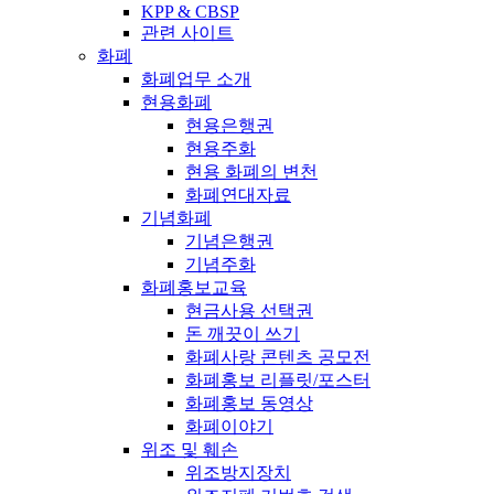
KPP & CBSP
관련 사이트
화폐
화폐업무 소개
현용화폐
현용은행권
현용주화
현용 화폐의 변천
화폐연대자료
기념화폐
기념은행권
기념주화
화폐홍보교육
현금사용 선택권
돈 깨끗이 쓰기
화폐사랑 콘텐츠 공모전
화폐홍보 리플릿/포스터
화폐홍보 동영상
화폐이야기
위조 및 훼손
위조방지장치