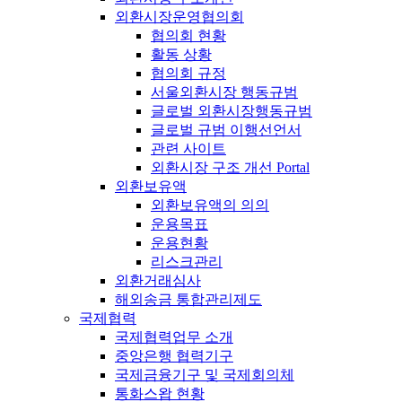
외환시장운영협의회
협의회 현황
활동 상황
협의회 규정
서울외환시장 행동규범
글로벌 외환시장행동규범
글로벌 규범 이행선언서
관련 사이트
외환시장 구조 개선 Portal
외환보유액
외환보유액의 의의
운용목표
운용현황
리스크관리
외환거래심사
해외송금 통합관리제도
국제협력
국제협력업무 소개
중앙은행 협력기구
국제금융기구 및 국제회의체
통화스왑 현황