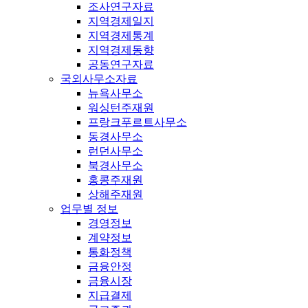
조사연구자료
지역경제일지
지역경제통계
지역경제동향
공동연구자료
국외사무소자료
뉴욕사무소
워싱턴주재원
프랑크푸르트사무소
동경사무소
런던사무소
북경사무소
홍콩주재원
상해주재원
업무별 정보
경영정보
계약정보
통화정책
금융안정
금융시장
지급결제