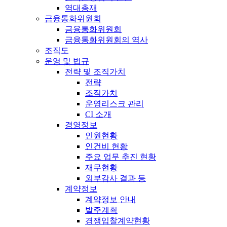
역대총재
금융통화위원회
금융통화위원회
금융통화위원회의 역사
조직도
운영 및 법규
전략 및 조직가치
전략
조직가치
운영리스크 관리
CI 소개
경영정보
인원현황
인건비 현황
주요 업무 추진 현황
재무현황
외부감사 결과 등
계약정보
계약정보 안내
발주계획
경쟁입찰계약현황