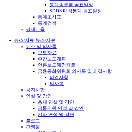
통계종류별 공표일정
SDDS 대상통계 공표일정
통계조사표
통계검색
경제교육
뉴스/자료
뉴스/자료
뉴스 및 의사록
보도자료
주간보도계획
언론보도해명자료
금융통화위원회 의사록 및 의결사항
의결사항
의사록
공지사항
연설 및 강연
총재 연설 및 강연
금통위원 연설 및 강연
기타 연설 및 강연
블로그
간행물