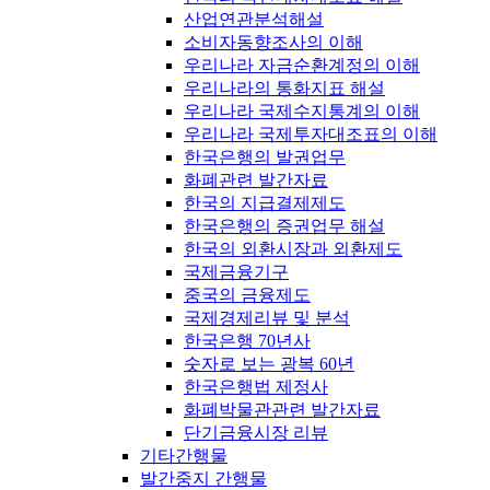
산업연관분석해설
소비자동향조사의 이해
우리나라 자금순환계정의 이해
우리나라의 통화지표 해설
우리나라 국제수지통계의 이해
우리나라 국제투자대조표의 이해
한국은행의 발권업무
화폐관련 발간자료
한국의 지급결제제도
한국은행의 증권업무 해설
한국의 외환시장과 외환제도
국제금융기구
중국의 금융제도
국제경제리뷰 및 분석
한국은행 70년사
숫자로 보는 광복 60년
한국은행법 제정사
화폐박물관관련 발간자료
단기금융시장 리뷰
기타간행물
발간중지 간행물