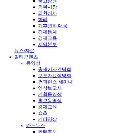
국고증권
외환시장
외환심사
화폐
기후변화 대응
경제통계
경제교육
지역본부
뉴스/자료
멀티콘텐츠
동영상
총재기자간담회
보도자료설명회
컨퍼런스·세미나
영상보고서
기획동영상
홍보동영상
경제교육
쇼츠
기타영상
카드뉴스
화폐홍보