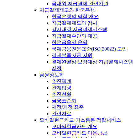
국내외 지급결제 관련기관
지급결제제도와 한국은행
한국은행의 역할 개요
지급결제제도의 감시
감시대상 지급결제시스템
지급결제수단의 제공
한은금융망 운영
국제금융전문표준(ISO 20022) 도입
결제부족자금 지원
결제완결성 보장대상 지급결제시스템
지정
금융정보화
추진체계
관계법령
추진현황
금융표준화
제정/개정 표준
관련자료
모바일현금카드·거스름돈 적립서비스
모바일현금카드 개요
모바일현금카드 이용방법