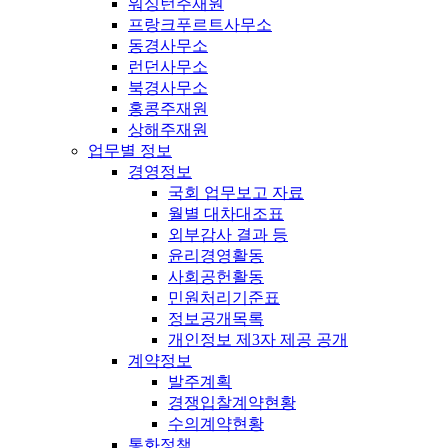
워싱턴주재원
프랑크푸르트사무소
동경사무소
런던사무소
북경사무소
홍콩주재원
상해주재원
업무별 정보
경영정보
국회 업무보고 자료
월별 대차대조표
외부감사 결과 등
윤리경영활동
사회공헌활동
민원처리기준표
정보공개목록
개인정보 제3자 제공 공개
계약정보
발주계획
경쟁입찰계약현황
수의계약현황
통화정책