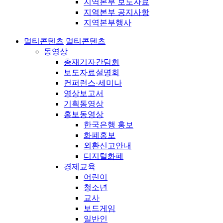
지역본부 보도자료
지역본부 공지사항
지역본부행사
멀티콘텐츠
멀티콘텐츠
동영상
총재기자간담회
보도자료설명회
컨퍼런스·세미나
영상보고서
기획동영상
홍보동영상
한국은행 홍보
화폐홍보
외환신고안내
디지털화폐
경제교육
어린이
청소년
교사
보드게임
일반인