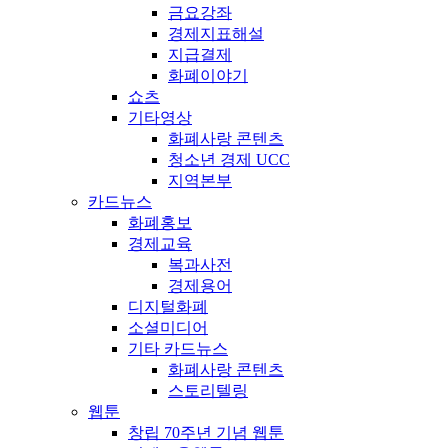
금요강좌
경제지표해설
지급결제
화폐이야기
쇼츠
기타영상
화폐사랑 콘텐츠
청소년 경제 UCC
지역본부
카드뉴스
화폐홍보
경제교육
복과사전
경제용어
디지털화폐
소셜미디어
기타 카드뉴스
화폐사랑 콘텐츠
스토리텔링
웹툰
창립 70주년 기념 웹툰