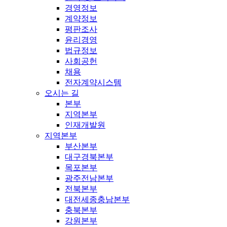
경영정보
계약정보
평판조사
윤리경영
법규정보
사회공헌
채용
전자계약시스템
오시는 길
본부
지역본부
인재개발원
지역본부
부산본부
대구경북본부
목포본부
광주전남본부
전북본부
대전세종충남본부
충북본부
강원본부