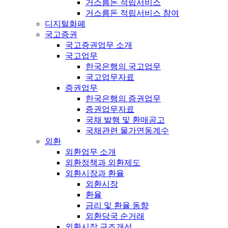
거스름돈 적립서비스
거스름돈 적립서비스 참여
디지털화폐
국고증권
국고증권업무 소개
국고업무
한국은행의 국고업무
국고업무자료
증권업무
한국은행의 증권업무
증권업무자료
국채 발행 및 환매공고
국채관련 물가연동계수
외환
외환업무 소개
외환정책과 외환제도
외환시장과 환율
외환시장
환율
금리 및 환율 동향
외환당국 순거래
외환시장 구조개선