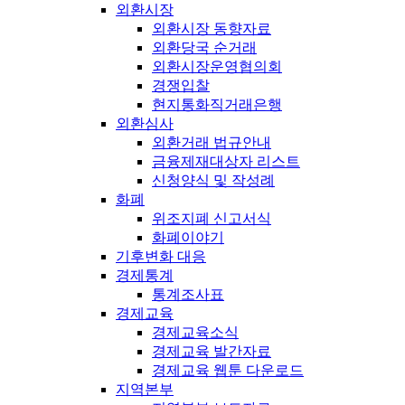
외환시장
외환시장 동향자료
외환당국 순거래
외환시장운영협의회
경쟁입찰
현지통화직거래은행
외환심사
외환거래 법규안내
금융제재대상자 리스트
신청양식 및 작성례
화폐
위조지폐 신고서식
화폐이야기
기후변화 대응
경제통계
통계조사표
경제교육
경제교육소식
경제교육 발간자료
경제교육 웹툰 다운로드
지역본부