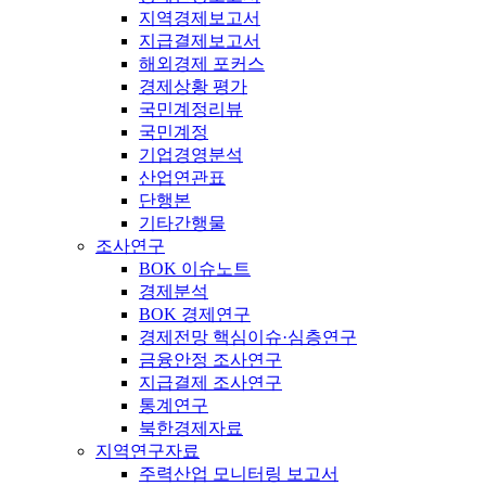
지역경제보고서
지급결제보고서
해외경제 포커스
경제상황 평가
국민계정리뷰
국민계정
기업경영분석
산업연관표
단행본
기타간행물
조사연구
BOK 이슈노트
경제분석
BOK 경제연구
경제전망 핵심이슈·심층연구
금융안정 조사연구
지급결제 조사연구
통계연구
북한경제자료
지역연구자료
주력산업 모니터링 보고서