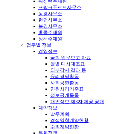
워싱턴주재원
프랑크푸르트사무소
동경사무소
런던사무소
북경사무소
홍콩주재원
상해주재원
업무별 정보
경영정보
국회 업무보고 자료
월별 대차대조표
외부감사 결과 등
윤리경영활동
사회공헌활동
민원처리기준표
정보공개목록
개인정보 제3자 제공 공개
계약정보
발주계획
경쟁입찰계약현황
수의계약현황
통화정책