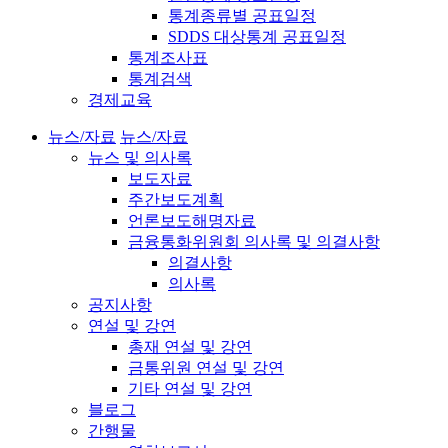
통계종류별 공표일정
SDDS 대상통계 공표일정
통계조사표
통계검색
경제교육
뉴스/자료
뉴스/자료
뉴스 및 의사록
보도자료
주간보도계획
언론보도해명자료
금융통화위원회 의사록 및 의결사항
의결사항
의사록
공지사항
연설 및 강연
총재 연설 및 강연
금통위원 연설 및 강연
기타 연설 및 강연
블로그
간행물