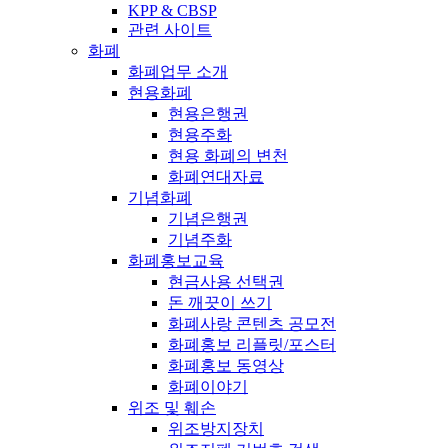
KPP & CBSP
관련 사이트
화폐
화폐업무 소개
현용화폐
현용은행권
현용주화
현용 화폐의 변천
화폐연대자료
기념화폐
기념은행권
기념주화
화폐홍보교육
현금사용 선택권
돈 깨끗이 쓰기
화폐사랑 콘텐츠 공모전
화폐홍보 리플릿/포스터
화폐홍보 동영상
화폐이야기
위조 및 훼손
위조방지장치