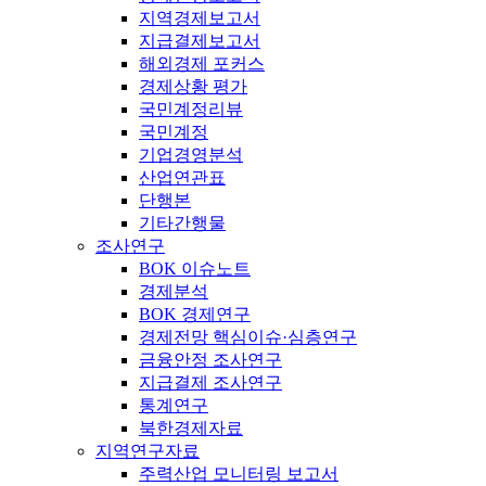
지역경제보고서
지급결제보고서
해외경제 포커스
경제상황 평가
국민계정리뷰
국민계정
기업경영분석
산업연관표
단행본
기타간행물
조사연구
BOK 이슈노트
경제분석
BOK 경제연구
경제전망 핵심이슈·심층연구
금융안정 조사연구
지급결제 조사연구
통계연구
북한경제자료
지역연구자료
주력산업 모니터링 보고서