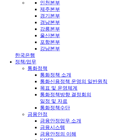
인천본부
제주본부
경기본부
경남본부
강릉본부
울산본부
포항본부
강남본부
한국은행
정책/업무
통화정책
통화정책 소개
통화신용정책 운영의 일반원칙
목표 및 운영체계
통화정책방향 결정회의
일정 및 자료
통화정책수단
금융안정
금융안정업무 소개
금융시스템
금융안정의 이해