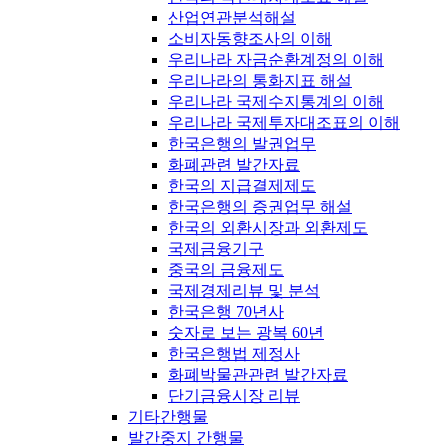
산업연관분석해설
소비자동향조사의 이해
우리나라 자금순환계정의 이해
우리나라의 통화지표 해설
우리나라 국제수지통계의 이해
우리나라 국제투자대조표의 이해
한국은행의 발권업무
화폐관련 발간자료
한국의 지급결제제도
한국은행의 증권업무 해설
한국의 외환시장과 외환제도
국제금융기구
중국의 금융제도
국제경제리뷰 및 분석
한국은행 70년사
숫자로 보는 광복 60년
한국은행법 제정사
화폐박물관관련 발간자료
단기금융시장 리뷰
기타간행물
발간중지 간행물