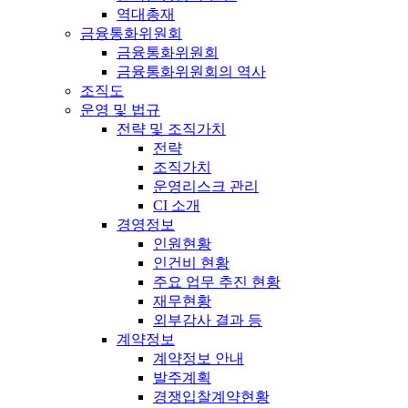
역대총재
금융통화위원회
금융통화위원회
금융통화위원회의 역사
조직도
운영 및 법규
전략 및 조직가치
전략
조직가치
운영리스크 관리
CI 소개
경영정보
인원현황
인건비 현황
주요 업무 추진 현황
재무현황
외부감사 결과 등
계약정보
계약정보 안내
발주계획
경쟁입찰계약현황