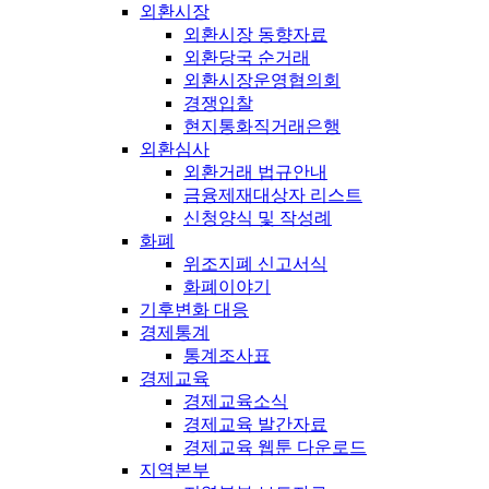
외환시장
외환시장 동향자료
외환당국 순거래
외환시장운영협의회
경쟁입찰
현지통화직거래은행
외환심사
외환거래 법규안내
금융제재대상자 리스트
신청양식 및 작성례
화폐
위조지폐 신고서식
화폐이야기
기후변화 대응
경제통계
통계조사표
경제교육
경제교육소식
경제교육 발간자료
경제교육 웹툰 다운로드
지역본부