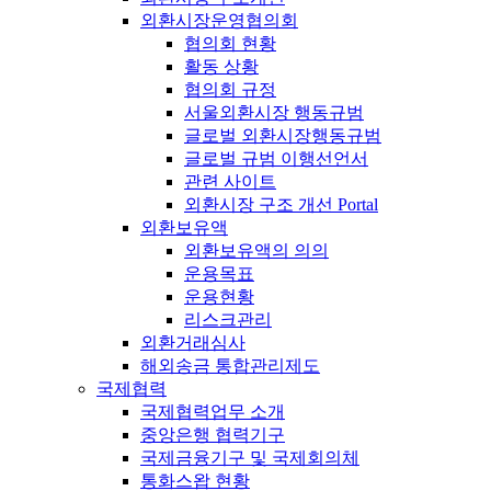
외환시장운영협의회
협의회 현황
활동 상황
협의회 규정
서울외환시장 행동규범
글로벌 외환시장행동규범
글로벌 규범 이행선언서
관련 사이트
외환시장 구조 개선 Portal
외환보유액
외환보유액의 의의
운용목표
운용현황
리스크관리
외환거래심사
해외송금 통합관리제도
국제협력
국제협력업무 소개
중앙은행 협력기구
국제금융기구 및 국제회의체
통화스왑 현황