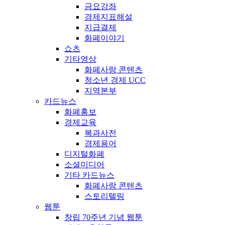
금요강좌
경제지표해설
지급결제
화폐이야기
쇼츠
기타영상
화폐사랑 콘텐츠
청소년 경제 UCC
지역본부
카드뉴스
화폐홍보
경제교육
복과사전
경제용어
디지털화폐
소셜미디어
기타 카드뉴스
화폐사랑 콘텐츠
스토리텔링
웹툰
창립 70주년 기념 웹툰