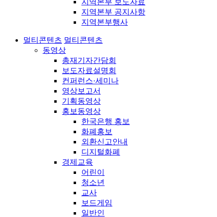
지역본부 보도자료
지역본부 공지사항
지역본부행사
멀티콘텐츠
멀티콘텐츠
동영상
총재기자간담회
보도자료설명회
컨퍼런스·세미나
영상보고서
기획동영상
홍보동영상
한국은행 홍보
화폐홍보
외환신고안내
디지털화폐
경제교육
어린이
청소년
교사
보드게임
일반인