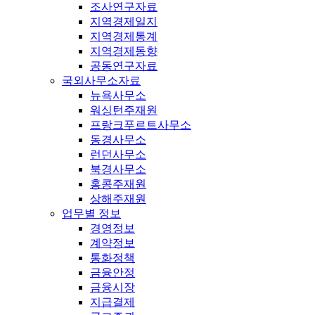
조사연구자료
지역경제일지
지역경제통계
지역경제동향
공동연구자료
국외사무소자료
뉴욕사무소
워싱턴주재원
프랑크푸르트사무소
동경사무소
런던사무소
북경사무소
홍콩주재원
상해주재원
업무별 정보
경영정보
계약정보
통화정책
금융안정
금융시장
지급결제