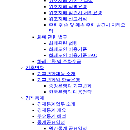
위조지폐 기번호 검색
위조지폐 식별요령
위조지폐 발견시 처리요령
위조지폐 신고서식
주화 훼손 및 훼손 주화 발견시 처리요
령
화폐 관련 법규
화폐관련 법령
화폐도안 이용기준
화폐도안 이용기준 FAQ
화폐교환 및 주화수급
기후변화
기후변화대응 소개
기후변화와 한국은행
중앙은행과 기후변화
한국은행의 대응전략
경제통계
경제통계업무 소개
경제통계 개요
주요통계 해설
통계공표일정
월간통계 공표일정