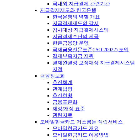
국내외 지급결제 관련기관
지급결제제도와 한국은행
한국은행의 역할 개요
지급결제제도의 감시
감시대상 지급결제시스템
지급결제수단의 제공
한은금융망 운영
국제금융전문표준(ISO 20022) 도입
결제부족자금 지원
결제완결성 보장대상 지급결제시스템
지정
금융정보화
추진체계
관계법령
추진현황
금융표준화
제정/개정 표준
관련자료
모바일현금카드·거스름돈 적립서비스
모바일현금카드 개요
모바일현금카드 이용방법