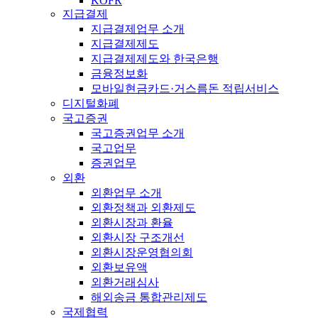
KOFR
지급결제
지급결제업무 소개
지급결제제도
지급결제제도와 한국은행
금융정보화
모바일현금카드·거스름돈 적립서비스
디지털화폐
국고증권
국고증권업무 소개
국고업무
증권업무
외환
외환업무 소개
외환정책과 외환제도
외환시장과 환율
외환시장 구조개선
외환시장운영협의회
외환보유액
외환거래심사
해외송금 통합관리제도
국제협력