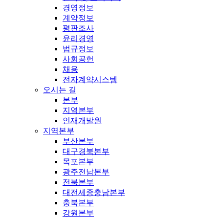
경영정보
계약정보
평판조사
윤리경영
법규정보
사회공헌
채용
전자계약시스템
오시는 길
본부
지역본부
인재개발원
지역본부
부산본부
대구경북본부
목포본부
광주전남본부
전북본부
대전세종충남본부
충북본부
강원본부