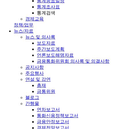
통계공표일정
통계조사표
통계검색
경제교육
정책/업무
뉴스/자료
뉴스 및 의사록
보도자료
주간보도계획
언론보도해명자료
금융통화위원회 의사록 및 의결사항
공지사항
주요행사
연설 및 강연
총재
금통위원
블로그
간행물
연차보고서
통화신용정책보고서
금융안정보고서
경제전망보고서