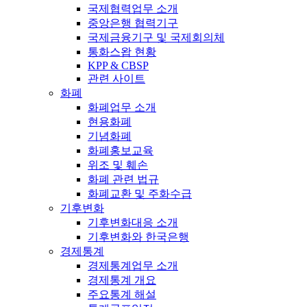
국제협력업무 소개
중앙은행 협력기구
국제금융기구 및 국제회의체
통화스왑 현황
KPP & CBSP
관련 사이트
화폐
화폐업무 소개
현용화폐
기념화폐
화폐홍보교육
위조 및 훼손
화폐 관련 법규
화폐교환 및 주화수급
기후변화
기후변화대응 소개
기후변화와 한국은행
경제통계
경제통계업무 소개
경제통계 개요
주요통계 해설