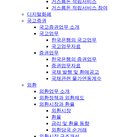
거스름돈 적립서비스
거스름돈 적립서비스 참여
디지털화폐
국고증권
국고증권업무 소개
국고업무
한국은행의 국고업무
국고업무자료
증권업무
한국은행의 증권업무
증권업무자료
국채 발행 및 환매공고
국채관련 물가연동계수
외환
외환업무 소개
외환정책과 외환제도
외환시장과 환율
외환시장
환율
금리 및 환율 동향
외환당국 순거래
외환시장 구조개선