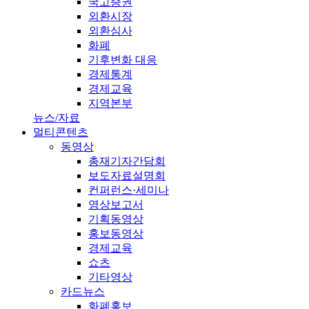
국고증권
외환시장
외환심사
화폐
기후변화 대응
경제통계
경제교육
지역본부
뉴스/자료
멀티콘텐츠
동영상
총재기자간담회
보도자료설명회
컨퍼런스·세미나
영상보고서
기획동영상
홍보동영상
경제교육
쇼츠
기타영상
카드뉴스
화폐홍보