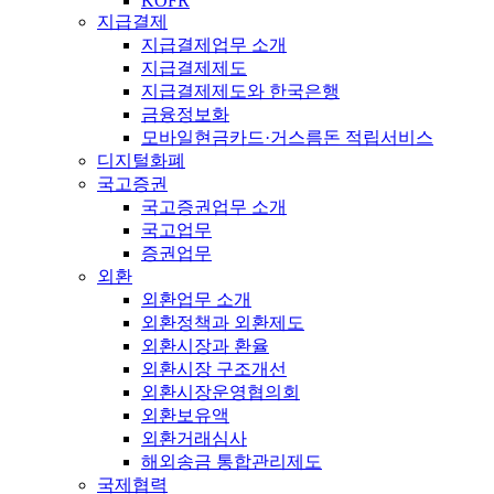
KOFR
지급결제
지급결제업무 소개
지급결제제도
지급결제제도와 한국은행
금융정보화
모바일현금카드·거스름돈 적립서비스
디지털화폐
국고증권
국고증권업무 소개
국고업무
증권업무
외환
외환업무 소개
외환정책과 외환제도
외환시장과 환율
외환시장 구조개선
외환시장운영협의회
외환보유액
외환거래심사
해외송금 통합관리제도
국제협력