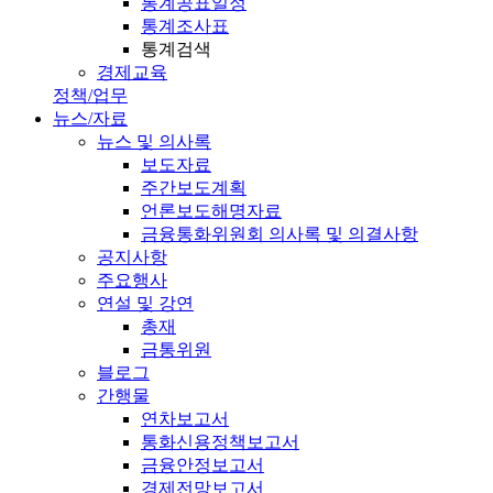
통계공표일정
통계조사표
통계검색
경제교육
정책/업무
뉴스/자료
뉴스 및 의사록
보도자료
주간보도계획
언론보도해명자료
금융통화위원회 의사록 및 의결사항
공지사항
주요행사
연설 및 강연
총재
금통위원
블로그
간행물
연차보고서
통화신용정책보고서
금융안정보고서
경제전망보고서