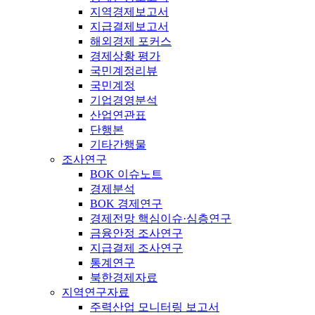
지역경제보고서
지급결제보고서
해외경제 포커스
경제상황 평가
국민계정리뷰
국민계정
기업경영분석
산업연관표
단행본
기타간행물
조사연구
BOK 이슈노트
경제분석
BOK 경제연구
경제전망 핵심이슈·심층연구
금융안정 조사연구
지급결제 조사연구
통계연구
북한경제자료
지역연구자료
주력산업 모니터링 보고서