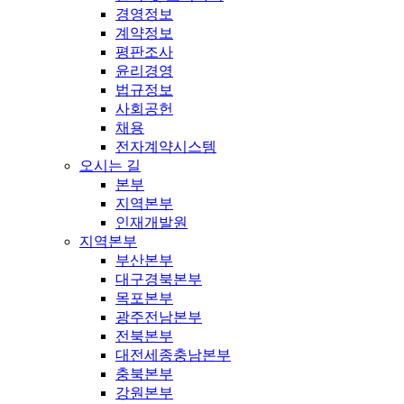
경영정보
계약정보
평판조사
윤리경영
법규정보
사회공헌
채용
전자계약시스템
오시는 길
본부
지역본부
인재개발원
지역본부
부산본부
대구경북본부
목포본부
광주전남본부
전북본부
대전세종충남본부
충북본부
강원본부