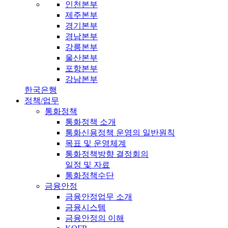
인천본부
제주본부
경기본부
경남본부
강릉본부
울산본부
포항본부
강남본부
한국은행
정책/업무
통화정책
통화정책 소개
통화신용정책 운영의 일반원칙
목표 및 운영체계
통화정책방향 결정회의
일정 및 자료
통화정책수단
금융안정
금융안정업무 소개
금융시스템
금융안정의 이해