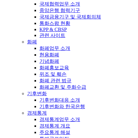
국제협력업무 소개
중앙은행 협력기구
국제금융기구 및 국제회의체
통화스왑 현황
KPP & CBSP
관련 사이트
화폐
화폐업무 소개
현용화폐
기념화폐
화폐홍보교육
위조 및 훼손
화폐 관련 법규
화폐교환 및 주화수급
기후변화
기후변화대응 소개
기후변화와 한국은행
경제통계
경제통계업무 소개
경제통계 개요
주요통계 해설