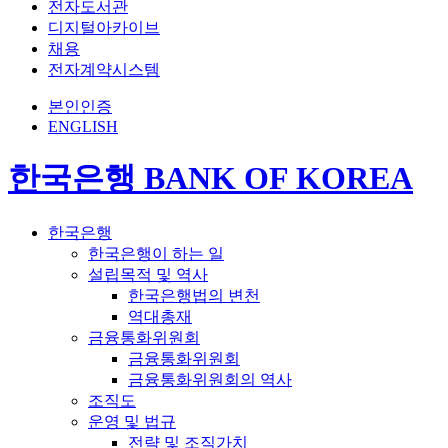
전자도서관
디지털아카이브
채용
전자계약시스템
본인인증
ENGLISH
한국은행 BANK OF KOREA
한국은행
한국은행이 하는 일
설립목적 및 역사
한국은행법의 변천
역대총재
금융통화위원회
금융통화위원회
금융통화위원회의 역사
조직도
운영 및 법규
전략 및 조직가치