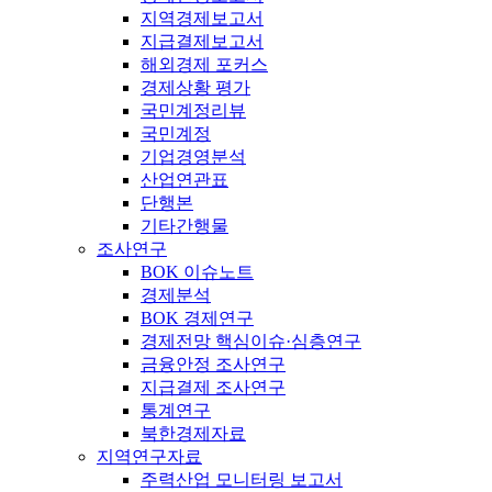
지역경제보고서
지급결제보고서
해외경제 포커스
경제상황 평가
국민계정리뷰
국민계정
기업경영분석
산업연관표
단행본
기타간행물
조사연구
BOK 이슈노트
경제분석
BOK 경제연구
경제전망 핵심이슈·심층연구
금융안정 조사연구
지급결제 조사연구
통계연구
북한경제자료
지역연구자료
주력산업 모니터링 보고서