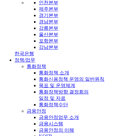
인천본부
제주본부
경기본부
경남본부
강릉본부
울산본부
포항본부
강남본부
한국은행
정책/업무
통화정책
통화정책 소개
통화신용정책 운영의 일반원칙
목표 및 운영체계
통화정책방향 결정회의
일정 및 자료
통화정책수단
금융안정
금융안정업무 소개
금융시스템
금융안정의 이해