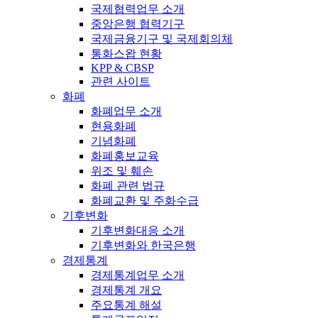
국제협력업무 소개
중앙은행 협력기구
국제금융기구 및 국제회의체
통화스왑 현황
KPP & CBSP
관련 사이트
화폐
화폐업무 소개
현용화폐
기념화폐
화폐홍보교육
위조 및 훼손
화폐 관련 법규
화폐교환 및 주화수급
기후변화
기후변화대응 소개
기후변화와 한국은행
경제통계
경제통계업무 소개
경제통계 개요
주요통계 해설