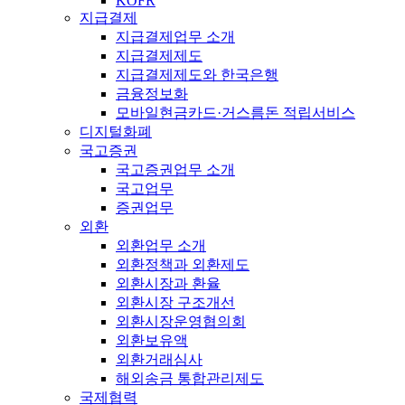
KOFR
지급결제
지급결제업무 소개
지급결제제도
지급결제제도와 한국은행
금융정보화
모바일현금카드·거스름돈 적립서비스
디지털화폐
국고증권
국고증권업무 소개
국고업무
증권업무
외환
외환업무 소개
외환정책과 외환제도
외환시장과 환율
외환시장 구조개선
외환시장운영협의회
외환보유액
외환거래심사
해외송금 통합관리제도
국제협력