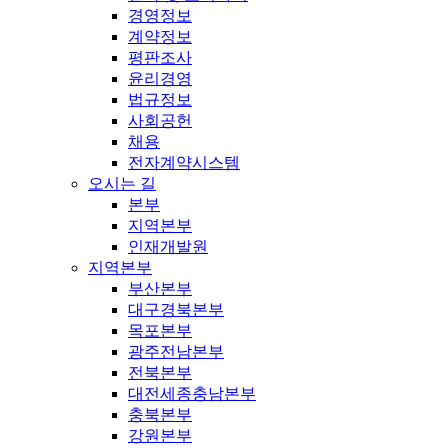
경영정보
계약정보
평판조사
윤리경영
법규정보
사회공헌
채용
전자계약시스템
오시는 길
본부
지역본부
인재개발원
지역본부
부산본부
대구경북본부
목포본부
광주전남본부
전북본부
대전세종충남본부
충북본부
강원본부