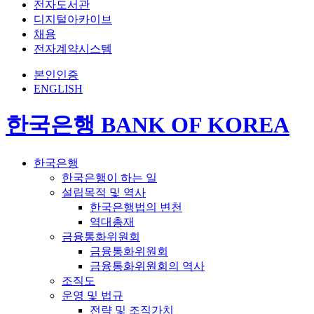
전자도서관
디지털아카이브
채용
전자계약시스템
본인인증
ENGLISH
한국은행 BANK OF KOREA
한국은행
한국은행이 하는 일
설립목적 및 역사
한국은행법의 변천
역대총재
금융통화위원회
금융통화위원회
금융통화위원회의 역사
조직도
운영 및 법규
전략 및 조직가치