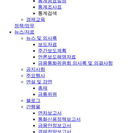
통계공표일정
통계조사표
통계검색
경제교육
정책/업무
뉴스/자료
뉴스 및 의사록
보도자료
주간보도계획
언론보도해명자료
금융통화위원회 의사록 및 의결사항
공지사항
주요행사
연설 및 강연
총재
금통위원
블로그
간행물
연차보고서
통화신용정책보고서
금융안정보고서
경제전망보고서