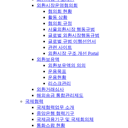
외환시장운영협의회
협의회 현황
활동 상황
협의회 규정
서울외환시장 행동규범
글로벌 외환시장행동규범
글로벌 규범 이행선언서
관련 사이트
외환시장 구조 개선 Portal
외환보유액
외환보유액의 의의
운용목표
운용현황
리스크관리
외환거래심사
해외송금 통합관리제도
국제협력
국제협력업무 소개
중앙은행 협력기구
국제금융기구 및 국제회의체
통화스왑 현황