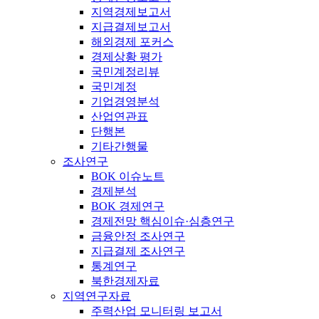
지역경제보고서
지급결제보고서
해외경제 포커스
경제상황 평가
국민계정리뷰
국민계정
기업경영분석
산업연관표
단행본
기타간행물
조사연구
BOK 이슈노트
경제분석
BOK 경제연구
경제전망 핵심이슈·심층연구
금융안정 조사연구
지급결제 조사연구
통계연구
북한경제자료
지역연구자료
주력산업 모니터링 보고서