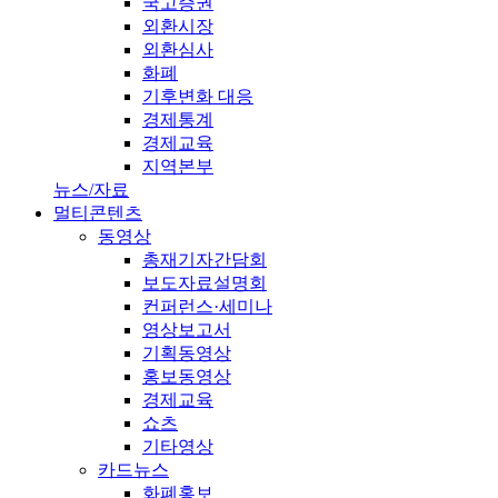
국고증권
외환시장
외환심사
화폐
기후변화 대응
경제통계
경제교육
지역본부
뉴스/자료
멀티콘텐츠
동영상
총재기자간담회
보도자료설명회
컨퍼런스·세미나
영상보고서
기획동영상
홍보동영상
경제교육
쇼츠
기타영상
카드뉴스
화폐홍보