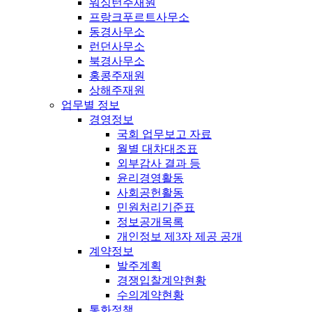
워싱턴주재원
프랑크푸르트사무소
동경사무소
런던사무소
북경사무소
홍콩주재원
상해주재원
업무별 정보
경영정보
국회 업무보고 자료
월별 대차대조표
외부감사 결과 등
윤리경영활동
사회공헌활동
민원처리기준표
정보공개목록
개인정보 제3자 제공 공개
계약정보
발주계획
경쟁입찰계약현황
수의계약현황
통화정책