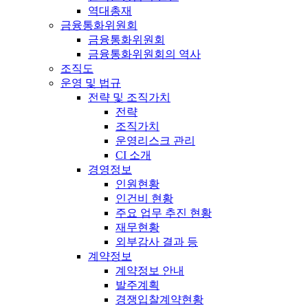
역대총재
금융통화위원회
금융통화위원회
금융통화위원회의 역사
조직도
운영 및 법규
전략 및 조직가치
전략
조직가치
운영리스크 관리
CI 소개
경영정보
인원현황
인건비 현황
주요 업무 추진 현황
재무현황
외부감사 결과 등
계약정보
계약정보 안내
발주계획
경쟁입찰계약현황