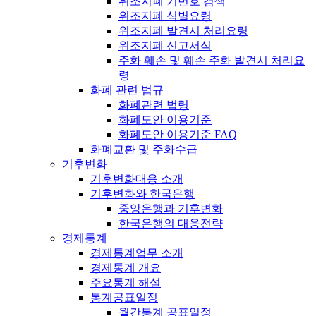
위조지폐 기번호 검색
위조지폐 식별요령
위조지폐 발견시 처리요령
위조지폐 신고서식
주화 훼손 및 훼손 주화 발견시 처리요
령
화폐 관련 법규
화폐관련 법령
화폐도안 이용기준
화폐도안 이용기준 FAQ
화폐교환 및 주화수급
기후변화
기후변화대응 소개
기후변화와 한국은행
중앙은행과 기후변화
한국은행의 대응전략
경제통계
경제통계업무 소개
경제통계 개요
주요통계 해설
통계공표일정
월간통계 공표일정