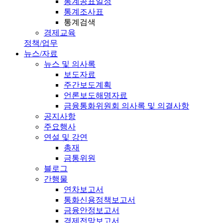
통계공표일정
통계조사표
통계검색
경제교육
정책/업무
뉴스/자료
뉴스 및 의사록
보도자료
주간보도계획
언론보도해명자료
금융통화위원회 의사록 및 의결사항
공지사항
주요행사
연설 및 강연
총재
금통위원
블로그
간행물
연차보고서
통화신용정책보고서
금융안정보고서
경제전망보고서