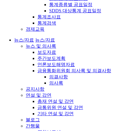
통계종류별 공표일정
SDDS 대상통계 공표일정
통계조사표
통계검색
경제교육
뉴스/자료
뉴스/자료
뉴스 및 의사록
보도자료
주간보도계획
언론보도해명자료
금융통화위원회 의사록 및 의결사항
의결사항
의사록
공지사항
연설 및 강연
총재 연설 및 강연
금통위원 연설 및 강연
기타 연설 및 강연
블로그
간행물