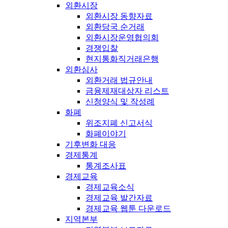
외환시장
외환시장 동향자료
외환당국 순거래
외환시장운영협의회
경쟁입찰
현지통화직거래은행
외환심사
외환거래 법규안내
금융제재대상자 리스트
신청양식 및 작성례
화폐
위조지폐 신고서식
화폐이야기
기후변화 대응
경제통계
통계조사표
경제교육
경제교육소식
경제교육 발간자료
경제교육 웹툰 다운로드
지역본부