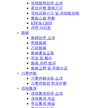
국제협력업무 소개
중앙은행 협력기구
국제금융기구 및 국제회의체
통화스왑 현황
KPP & CBSP
관련 사이트
화폐
화폐업무 소개
현용화폐
기념화폐
화폐홍보교육
위조 및 훼손
화폐 관련 법규
화폐교환 및 주화수급
기후변화
기후변화대응 소개
기후변화와 한국은행
경제통계
경제통계업무 소개
경제통계 개요
주요통계 해설