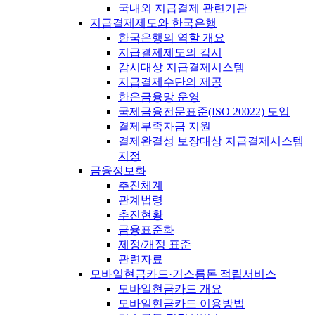
국내외 지급결제 관련기관
지급결제제도와 한국은행
한국은행의 역할 개요
지급결제제도의 감시
감시대상 지급결제시스템
지급결제수단의 제공
한은금융망 운영
국제금융전문표준(ISO 20022) 도입
결제부족자금 지원
결제완결성 보장대상 지급결제시스템
지정
금융정보화
추진체계
관계법령
추진현황
금융표준화
제정/개정 표준
관련자료
모바일현금카드·거스름돈 적립서비스
모바일현금카드 개요
모바일현금카드 이용방법