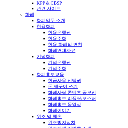
KPP & CBSP
관련 사이트
화폐
화폐업무 소개
현용화폐
현용은행권
현용주화
현용 화폐의 변천
화폐연대자료
기념화폐
기념은행권
기념주화
화폐홍보교육
현금사용 선택권
돈 깨끗이 쓰기
화폐사랑 콘텐츠 공모전
화폐홍보 리플릿/포스터
화폐홍보 동영상
화폐이야기
위조 및 훼손
위조방지장치