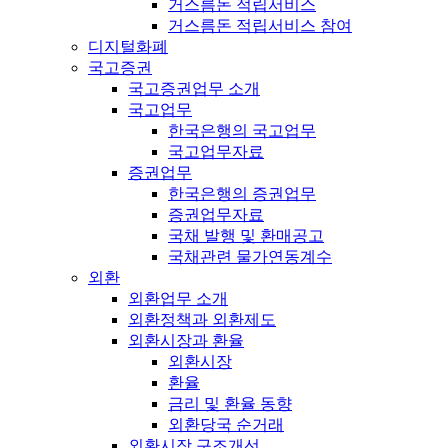
거스름돈 적립서비스
거스름돈 적립서비스 참여
디지털화폐
국고증권
국고증권업무 소개
국고업무
한국은행의 국고업무
국고업무자료
증권업무
한국은행의 증권업무
증권업무자료
국채 발행 및 환매공고
국채관련 물가연동계수
외환
외환업무 소개
외환정책과 외환제도
외환시장과 환율
외환시장
환율
금리 및 환율 동향
외환당국 순거래
외환시장 구조개선