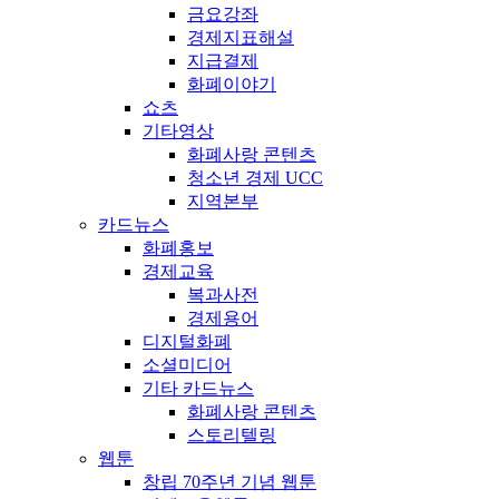
금요강좌
경제지표해설
지급결제
화폐이야기
쇼츠
기타영상
화폐사랑 콘텐츠
청소년 경제 UCC
지역본부
카드뉴스
화폐홍보
경제교육
복과사전
경제용어
디지털화폐
소셜미디어
기타 카드뉴스
화폐사랑 콘텐츠
스토리텔링
웹툰
창립 70주년 기념 웹툰