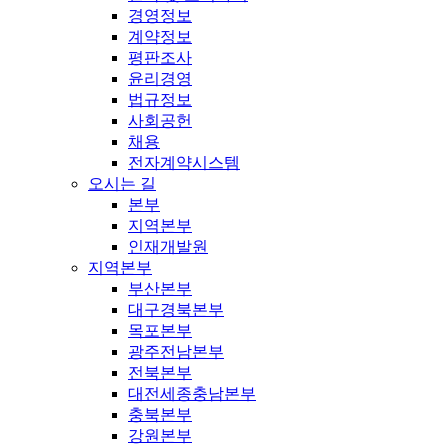
경영정보
계약정보
평판조사
윤리경영
법규정보
사회공헌
채용
전자계약시스템
오시는 길
본부
지역본부
인재개발원
지역본부
부산본부
대구경북본부
목포본부
광주전남본부
전북본부
대전세종충남본부
충북본부
강원본부