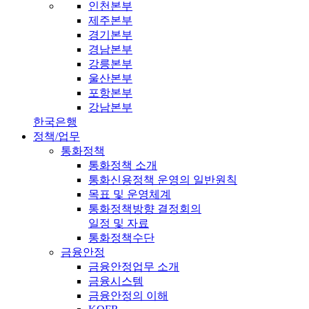
인천본부
제주본부
경기본부
경남본부
강릉본부
울산본부
포항본부
강남본부
한국은행
정책/업무
통화정책
통화정책 소개
통화신용정책 운영의 일반원칙
목표 및 운영체계
통화정책방향 결정회의
일정 및 자료
통화정책수단
금융안정
금융안정업무 소개
금융시스템
금융안정의 이해