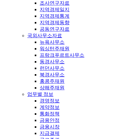
조사연구자료
지역경제일지
지역경제통계
지역경제동향
공동연구자료
국외사무소자료
뉴욕사무소
워싱턴주재원
프랑크푸르트사무소
동경사무소
런던사무소
북경사무소
홍콩주재원
상해주재원
업무별 정보
경영정보
계약정보
통화정책
금융안정
금융시장
지급결제