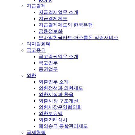
KOFR
지급결제
지급결제업무 소개
지급결제제도
지급결제제도와 한국은행
금융정보화
모바일현금카드·거스름돈 적립서비스
디지털화폐
국고증권
국고증권업무 소개
국고업무
증권업무
외환
외환업무 소개
외환정책과 외환제도
외환시장과 환율
외환시장 구조개선
외환시장운영협의회
외환보유액
외환거래심사
해외송금 통합관리제도
국제협력