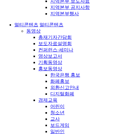
지역본부 보도자료
지역본부 공지사항
지역본부행사
멀티콘텐츠
멀티콘텐츠
동영상
총재기자간담회
보도자료설명회
컨퍼런스·세미나
영상보고서
기획동영상
홍보동영상
한국은행 홍보
화폐홍보
외환신고안내
디지털화폐
경제교육
어린이
청소년
교사
보드게임
일반인