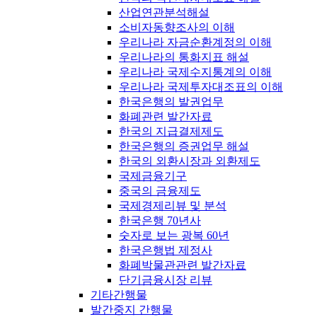
산업연관분석해설
소비자동향조사의 이해
우리나라 자금순환계정의 이해
우리나라의 통화지표 해설
우리나라 국제수지통계의 이해
우리나라 국제투자대조표의 이해
한국은행의 발권업무
화폐관련 발간자료
한국의 지급결제제도
한국은행의 증권업무 해설
한국의 외환시장과 외환제도
국제금융기구
중국의 금융제도
국제경제리뷰 및 분석
한국은행 70년사
숫자로 보는 광복 60년
한국은행법 제정사
화폐박물관관련 발간자료
단기금융시장 리뷰
기타간행물
발간중지 간행물