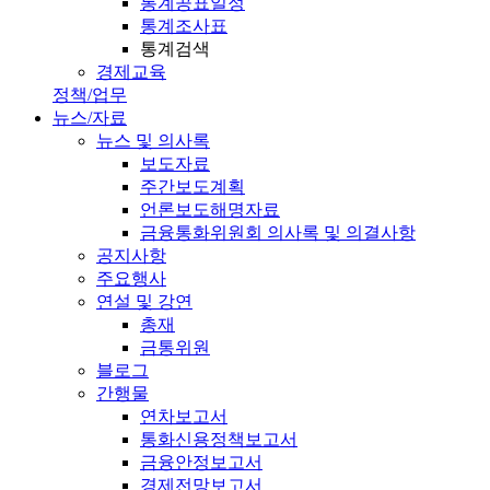
통계공표일정
통계조사표
통계검색
경제교육
정책/업무
뉴스/자료
뉴스 및 의사록
보도자료
주간보도계획
언론보도해명자료
금융통화위원회 의사록 및 의결사항
공지사항
주요행사
연설 및 강연
총재
금통위원
블로그
간행물
연차보고서
통화신용정책보고서
금융안정보고서
경제전망보고서