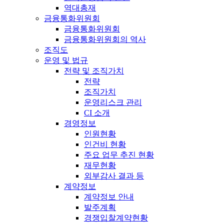
역대총재
금융통화위원회
금융통화위원회
금융통화위원회의 역사
조직도
운영 및 법규
전략 및 조직가치
전략
조직가치
운영리스크 관리
CI 소개
경영정보
인원현황
인건비 현황
주요 업무 추진 현황
재무현황
외부감사 결과 등
계약정보
계약정보 안내
발주계획
경쟁입찰계약현황