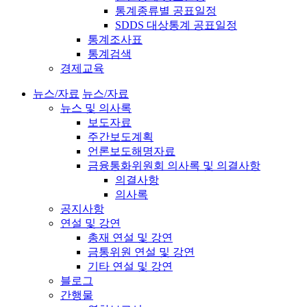
통계종류별 공표일정
SDDS 대상통계 공표일정
통계조사표
통계검색
경제교육
뉴스/자료
뉴스/자료
뉴스 및 의사록
보도자료
주간보도계획
언론보도해명자료
금융통화위원회 의사록 및 의결사항
의결사항
의사록
공지사항
연설 및 강연
총재 연설 및 강연
금통위원 연설 및 강연
기타 연설 및 강연
블로그
간행물