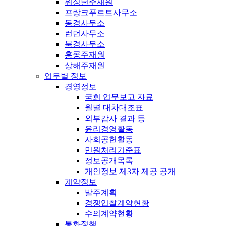
워싱턴주재원
프랑크푸르트사무소
동경사무소
런던사무소
북경사무소
홍콩주재원
상해주재원
업무별 정보
경영정보
국회 업무보고 자료
월별 대차대조표
외부감사 결과 등
윤리경영활동
사회공헌활동
민원처리기준표
정보공개목록
개인정보 제3자 제공 공개
계약정보
발주계획
경쟁입찰계약현황
수의계약현황
통화정책