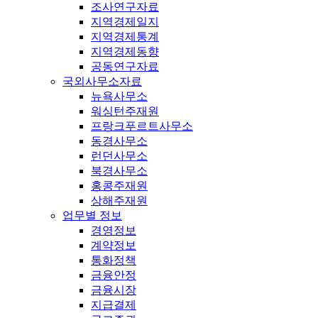
조사연구자료
지역경제일지
지역경제통계
지역경제동향
공동연구자료
국외사무소자료
뉴욕사무소
워싱턴주재원
프랑크푸르트사무소
동경사무소
런던사무소
북경사무소
홍콩주재원
상해주재원
업무별 정보
경영정보
계약정보
통화정책
금융안정
금융시장
지급결제