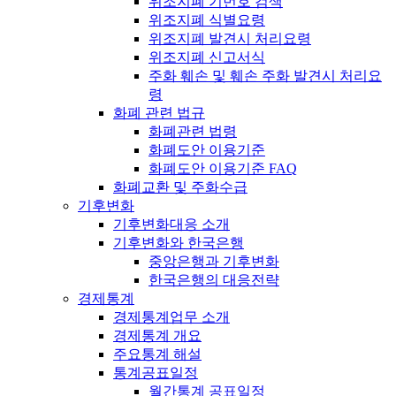
위조지폐 기번호 검색
위조지폐 식별요령
위조지폐 발견시 처리요령
위조지폐 신고서식
주화 훼손 및 훼손 주화 발견시 처리요
령
화폐 관련 법규
화폐관련 법령
화폐도안 이용기준
화폐도안 이용기준 FAQ
화폐교환 및 주화수급
기후변화
기후변화대응 소개
기후변화와 한국은행
중앙은행과 기후변화
한국은행의 대응전략
경제통계
경제통계업무 소개
경제통계 개요
주요통계 해설
통계공표일정
월간통계 공표일정