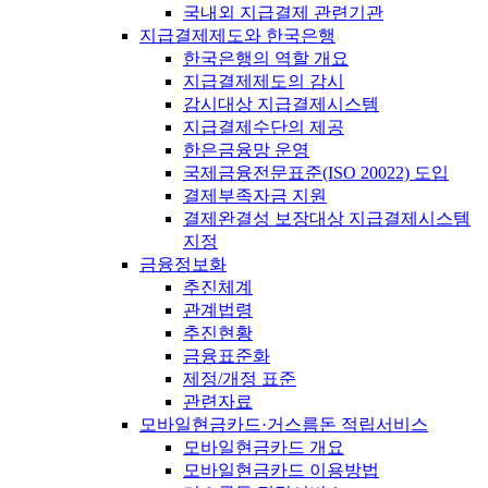
국내외 지급결제 관련기관
지급결제제도와 한국은행
한국은행의 역할 개요
지급결제제도의 감시
감시대상 지급결제시스템
지급결제수단의 제공
한은금융망 운영
국제금융전문표준(ISO 20022) 도입
결제부족자금 지원
결제완결성 보장대상 지급결제시스템
지정
금융정보화
추진체계
관계법령
추진현황
금융표준화
제정/개정 표준
관련자료
모바일현금카드·거스름돈 적립서비스
모바일현금카드 개요
모바일현금카드 이용방법