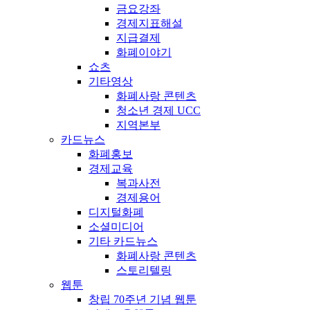
금요강좌
경제지표해설
지급결제
화폐이야기
쇼츠
기타영상
화폐사랑 콘텐츠
청소년 경제 UCC
지역본부
카드뉴스
화폐홍보
경제교육
복과사전
경제용어
디지털화폐
소셜미디어
기타 카드뉴스
화폐사랑 콘텐츠
스토리텔링
웹툰
창립 70주년 기념 웹툰