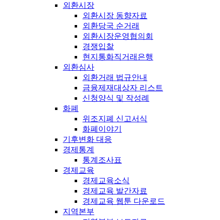
외환시장
외환시장 동향자료
외환당국 순거래
외환시장운영협의회
경쟁입찰
현지통화직거래은행
외환심사
외환거래 법규안내
금융제재대상자 리스트
신청양식 및 작성례
화폐
위조지폐 신고서식
화폐이야기
기후변화 대응
경제통계
통계조사표
경제교육
경제교육소식
경제교육 발간자료
경제교육 웹툰 다운로드
지역본부