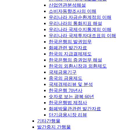
산업연관분석해설
소비자동향조사의 이해
우리나라 자금순환계정의 이해
우리나라의 통화지표 해설
우리나라 국제수지통계의 이해
우리나라 국제투자대조표의 이해
한국은행의 발권업무
화폐관련 발간자료
한국의 지급결제제도
한국은행의 증권업무 해설
한국의 외환시장과 외환제도
국제금융기구
중국의 금융제도
국제경제리뷰 및 분석
한국은행 70년사
숫자로 보는 광복 60년
한국은행법 제정사
화폐박물관관련 발간자료
단기금융시장 리뷰
기타간행물
발간중지 간행물