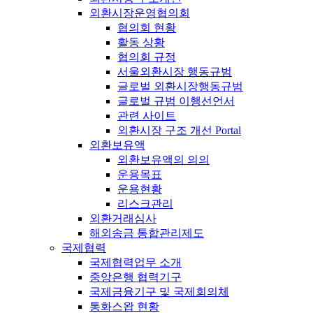
외환시장운영협의회
협의회 현황
활동 상황
협의회 규정
서울외환시장 행동규범
글로벌 외환시장행동규범
글로벌 규범 이행선언서
관련 사이트
외환시장 구조 개선 Portal
외환보유액
외환보유액의 의의
운용목표
운용현황
리스크관리
외환거래심사
해외송금 통합관리제도
국제협력
국제협력업무 소개
중앙은행 협력기구
국제금융기구 및 국제회의체
통화스왑 현황