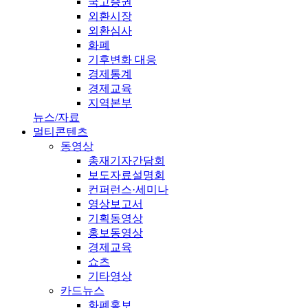
국고증권
외환시장
외환심사
화폐
기후변화 대응
경제통계
경제교육
지역본부
뉴스/자료
멀티콘텐츠
동영상
총재기자간담회
보도자료설명회
컨퍼런스·세미나
영상보고서
기획동영상
홍보동영상
경제교육
쇼츠
기타영상
카드뉴스
화폐홍보