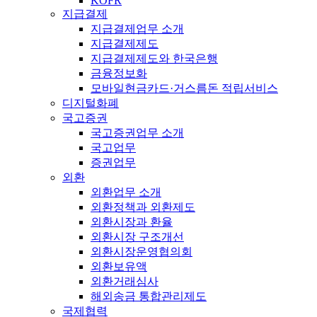
KOFR
지급결제
지급결제업무 소개
지급결제제도
지급결제제도와 한국은행
금융정보화
모바일현금카드·거스름돈 적립서비스
디지털화폐
국고증권
국고증권업무 소개
국고업무
증권업무
외환
외환업무 소개
외환정책과 외환제도
외환시장과 환율
외환시장 구조개선
외환시장운영협의회
외환보유액
외환거래심사
해외송금 통합관리제도
국제협력