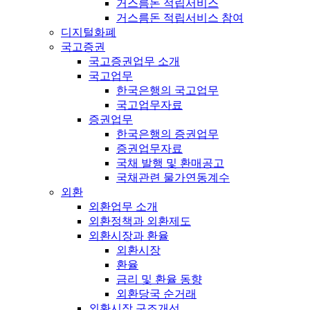
거스름돈 적립서비스
거스름돈 적립서비스 참여
디지털화폐
국고증권
국고증권업무 소개
국고업무
한국은행의 국고업무
국고업무자료
증권업무
한국은행의 증권업무
증권업무자료
국채 발행 및 환매공고
국채관련 물가연동계수
외환
외환업무 소개
외환정책과 외환제도
외환시장과 환율
외환시장
환율
금리 및 환율 동향
외환당국 순거래
외환시장 구조개선