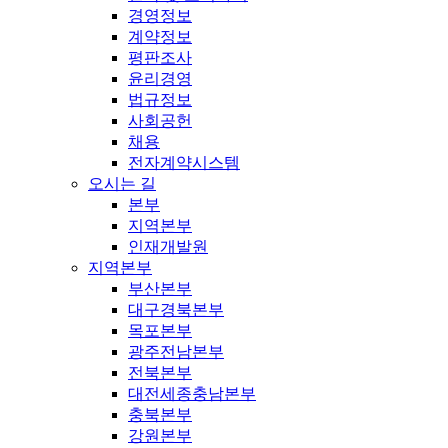
경영정보
계약정보
평판조사
윤리경영
법규정보
사회공헌
채용
전자계약시스템
오시는 길
본부
지역본부
인재개발원
지역본부
부산본부
대구경북본부
목포본부
광주전남본부
전북본부
대전세종충남본부
충북본부
강원본부