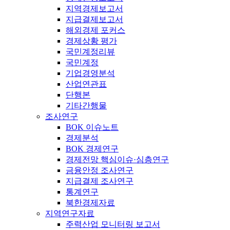
지역경제보고서
지급결제보고서
해외경제 포커스
경제상황 평가
국민계정리뷰
국민계정
기업경영분석
산업연관표
단행본
기타간행물
조사연구
BOK 이슈노트
경제분석
BOK 경제연구
경제전망 핵심이슈·심층연구
금융안정 조사연구
지급결제 조사연구
통계연구
북한경제자료
지역연구자료
주력산업 모니터링 보고서