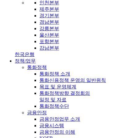
인천본부
제주본부
경기본부
경남본부
강릉본부
울산본부
포항본부
강남본부
한국은행
정책/업무
통화정책
통화정책 소개
통화신용정책 운영의 일반원칙
목표 및 운영체계
통화정책방향 결정회의
일정 및 자료
통화정책수단
금융안정
금융안정업무 소개
금융시스템
금융안정의 이해