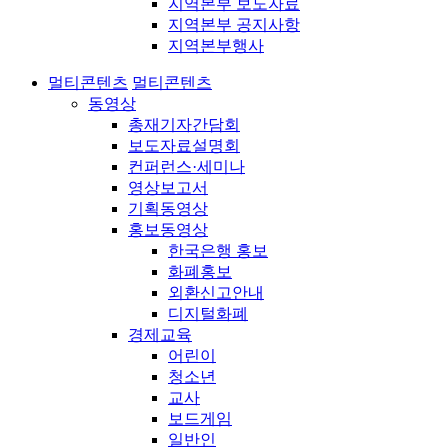
지역본부 보도자료
지역본부 공지사항
지역본부행사
멀티콘텐츠
멀티콘텐츠
동영상
총재기자간담회
보도자료설명회
컨퍼런스·세미나
영상보고서
기획동영상
홍보동영상
한국은행 홍보
화폐홍보
외환신고안내
디지털화폐
경제교육
어린이
청소년
교사
보드게임
일반인