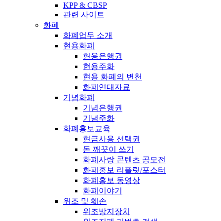
KPP & CBSP
관련 사이트
화폐
화폐업무 소개
현용화폐
현용은행권
현용주화
현용 화폐의 변천
화폐연대자료
기념화폐
기념은행권
기념주화
화폐홍보교육
현금사용 선택권
돈 깨끗이 쓰기
화폐사랑 콘텐츠 공모전
화폐홍보 리플릿/포스터
화폐홍보 동영상
화폐이야기
위조 및 훼손
위조방지장치