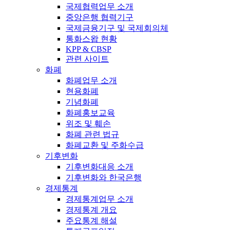
국제협력업무 소개
중앙은행 협력기구
국제금융기구 및 국제회의체
통화스왑 현황
KPP & CBSP
관련 사이트
화폐
화폐업무 소개
현용화폐
기념화폐
화폐홍보교육
위조 및 훼손
화폐 관련 법규
화폐교환 및 주화수급
기후변화
기후변화대응 소개
기후변화와 한국은행
경제통계
경제통계업무 소개
경제통계 개요
주요통계 해설