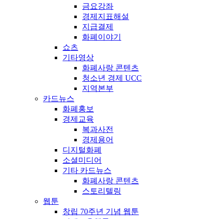
금요강좌
경제지표해설
지급결제
화폐이야기
쇼츠
기타영상
화폐사랑 콘텐츠
청소년 경제 UCC
지역본부
카드뉴스
화폐홍보
경제교육
복과사전
경제용어
디지털화폐
소셜미디어
기타 카드뉴스
화폐사랑 콘텐츠
스토리텔링
웹툰
창립 70주년 기념 웹툰