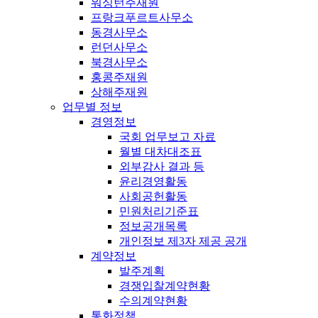
워싱턴주재원
프랑크푸르트사무소
동경사무소
런던사무소
북경사무소
홍콩주재원
상해주재원
업무별 정보
경영정보
국회 업무보고 자료
월별 대차대조표
외부감사 결과 등
윤리경영활동
사회공헌활동
민원처리기준표
정보공개목록
개인정보 제3자 제공 공개
계약정보
발주계획
경쟁입찰계약현황
수의계약현황
통화정책