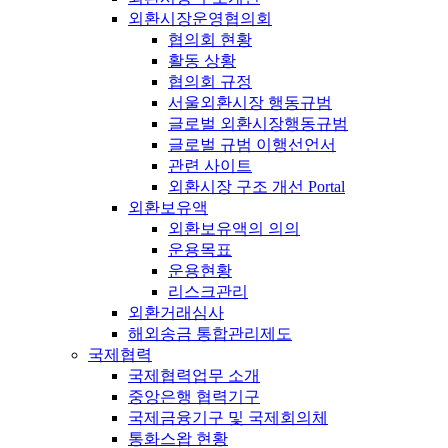
외환시장운영협의회
협의회 현황
활동 상황
협의회 규정
서울외환시장 행동규범
글로벌 외환시장행동규범
글로벌 규범 이행선언서
관련 사이트
외환시장 구조 개선 Portal
외환보유액
외환보유액의 의의
운용목표
운용현황
리스크관리
외환거래심사
해외송금 통합관리제도
국제협력
국제협력업무 소개
중앙은행 협력기구
국제금융기구 및 국제회의체
통화스왑 현황