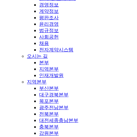
경영정보
계약정보
평판조사
윤리경영
법규정보
사회공헌
채용
전자계약시스템
오시는 길
본부
지역본부
인재개발원
지역본부
부산본부
대구경북본부
목포본부
광주전남본부
전북본부
대전세종충남본부
충북본부
강원본부