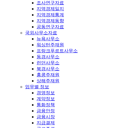
조사연구자료
지역경제일지
지역경제통계
지역경제동향
공동연구자료
국외사무소자료
뉴욕사무소
워싱턴주재원
프랑크푸르트사무소
동경사무소
런던사무소
북경사무소
홍콩주재원
상해주재원
업무별 정보
경영정보
계약정보
통화정책
금융안정
금융시장
지급결제