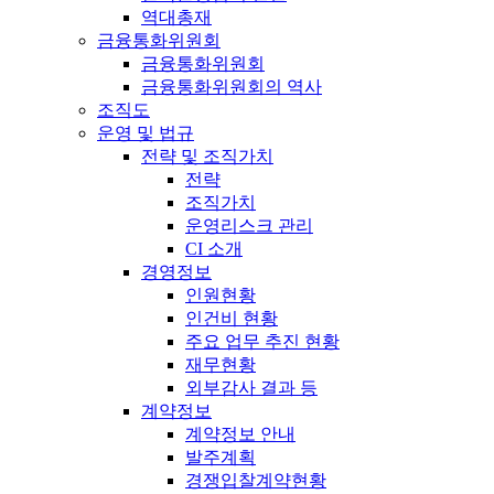
역대총재
금융통화위원회
금융통화위원회
금융통화위원회의 역사
조직도
운영 및 법규
전략 및 조직가치
전략
조직가치
운영리스크 관리
CI 소개
경영정보
인원현황
인건비 현황
주요 업무 추진 현황
재무현황
외부감사 결과 등
계약정보
계약정보 안내
발주계획
경쟁입찰계약현황