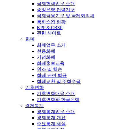
국제협력업무 소개
중앙은행 협력기구
국제금융기구 및 국제회의체
통화스왑 현황
KPP & CBSP
관련 사이트
화폐
화폐업무 소개
현용화폐
기념화폐
화폐홍보교육
위조 및 훼손
화폐 관련 법규
화폐교환 및 주화수급
기후변화
기후변화대응 소개
기후변화와 한국은행
경제통계
경제통계업무 소개
경제통계 개요
주요통계 해설