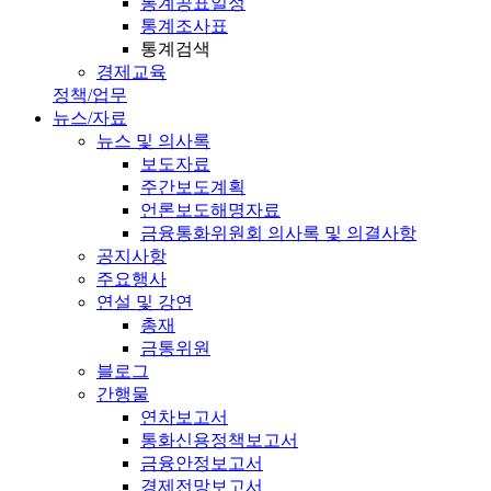
통계공표일정
통계조사표
통계검색
경제교육
정책/업무
뉴스/자료
뉴스 및 의사록
보도자료
주간보도계획
언론보도해명자료
금융통화위원회 의사록 및 의결사항
공지사항
주요행사
연설 및 강연
총재
금통위원
블로그
간행물
연차보고서
통화신용정책보고서
금융안정보고서
경제전망보고서