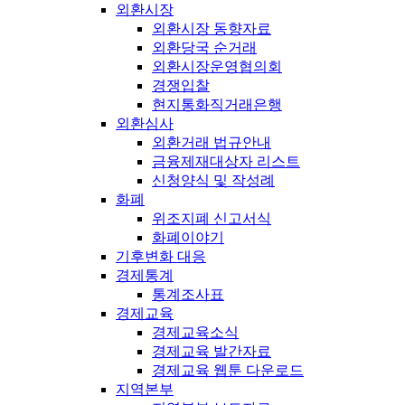
외환시장
외환시장 동향자료
외환당국 순거래
외환시장운영협의회
경쟁입찰
현지통화직거래은행
외환심사
외환거래 법규안내
금융제재대상자 리스트
신청양식 및 작성례
화폐
위조지폐 신고서식
화폐이야기
기후변화 대응
경제통계
통계조사표
경제교육
경제교육소식
경제교육 발간자료
경제교육 웹툰 다운로드
지역본부