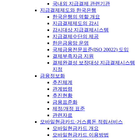
국내외 지급결제 관련기관
지급결제제도와 한국은행
한국은행의 역할 개요
지급결제제도의 감시
감시대상 지급결제시스템
지급결제수단의 제공
한은금융망 운영
국제금융전문표준(ISO 20022) 도입
결제부족자금 지원
결제완결성 보장대상 지급결제시스템
지정
금융정보화
추진체계
관계법령
추진현황
금융표준화
제정/개정 표준
관련자료
모바일현금카드·거스름돈 적립서비스
모바일현금카드 개요
모바일현금카드 이용방법