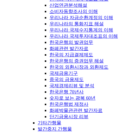
산업연관분석해설
소비자동향조사의 이해
우리나라 자금순환계정의 이해
우리나라의 통화지표 해설
우리나라 국제수지통계의 이해
우리나라 국제투자대조표의 이해
한국은행의 발권업무
화폐관련 발간자료
한국의 지급결제제도
한국은행의 증권업무 해설
한국의 외환시장과 외환제도
국제금융기구
중국의 금융제도
국제경제리뷰 및 분석
한국은행 70년사
숫자로 보는 광복 60년
한국은행법 제정사
화폐박물관관련 발간자료
단기금융시장 리뷰
기타간행물
발간중지 간행물