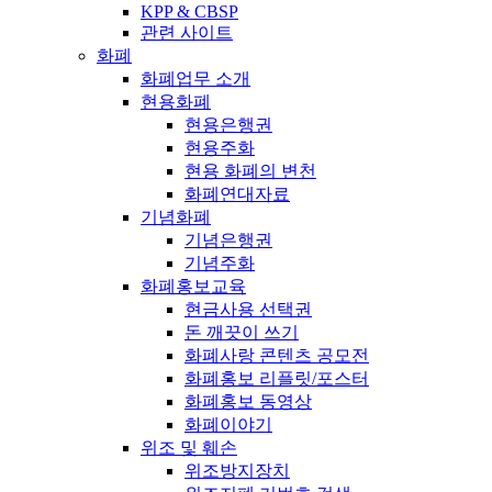
KPP & CBSP
관련 사이트
화폐
화폐업무 소개
현용화폐
현용은행권
현용주화
현용 화폐의 변천
화폐연대자료
기념화폐
기념은행권
기념주화
화폐홍보교육
현금사용 선택권
돈 깨끗이 쓰기
화폐사랑 콘텐츠 공모전
화폐홍보 리플릿/포스터
화폐홍보 동영상
화폐이야기
위조 및 훼손
위조방지장치