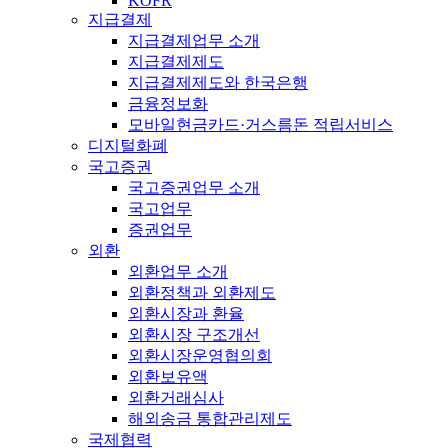
KOFR
지급결제
지급결제업무 소개
지급결제제도
지급결제제도와 한국은행
금융정보화
모바일현금카드·거스름돈 적립서비스
디지털화폐
국고증권
국고증권업무 소개
국고업무
증권업무
외환
외환업무 소개
외환정책과 외환제도
외환시장과 환율
외환시장 구조개선
외환시장운영협의회
외환보유액
외환거래심사
해외송금 통합관리제도
국제협력