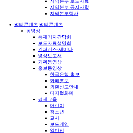
지역본부 보도자료
지역본부 공지사항
지역본부행사
멀티콘텐츠
멀티콘텐츠
동영상
총재기자간담회
보도자료설명회
컨퍼런스·세미나
영상보고서
기획동영상
홍보동영상
한국은행 홍보
화폐홍보
외환신고안내
디지털화폐
경제교육
어린이
청소년
교사
보드게임
일반인