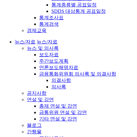
통계종류별 공표일정
SDDS 대상통계 공표일정
통계조사표
통계검색
경제교육
뉴스/자료
뉴스/자료
뉴스 및 의사록
보도자료
주간보도계획
언론보도해명자료
금융통화위원회 의사록 및 의결사항
의결사항
의사록
공지사항
연설 및 강연
총재 연설 및 강연
금통위원 연설 및 강연
기타 연설 및 강연
블로그
간행물