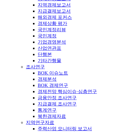
지역경제보고서
지급결제보고서
해외경제 포커스
경제상황 평가
국민계정리뷰
국민계정
기업경영분석
산업연관표
단행본
기타간행물
조사연구
BOK 이슈노트
경제분석
BOK 경제연구
경제전망 핵심이슈·심층연구
금융안정 조사연구
지급결제 조사연구
통계연구
북한경제자료
지역연구자료
주력산업 모니터링 보고서