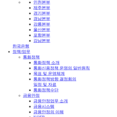
인천본부
제주본부
경기본부
경남본부
강릉본부
울산본부
포항본부
강남본부
한국은행
정책/업무
통화정책
통화정책 소개
통화신용정책 운영의 일반원칙
목표 및 운영체계
통화정책방향 결정회의
일정 및 자료
통화정책수단
금융안정
금융안정업무 소개
금융시스템
금융안정의 이해