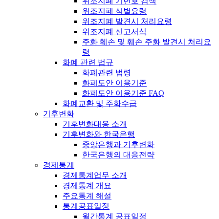
위조지폐 기번호 검색
위조지폐 식별요령
위조지폐 발견시 처리요령
위조지폐 신고서식
주화 훼손 및 훼손 주화 발견시 처리요
령
화폐 관련 법규
화폐관련 법령
화폐도안 이용기준
화폐도안 이용기준 FAQ
화폐교환 및 주화수급
기후변화
기후변화대응 소개
기후변화와 한국은행
중앙은행과 기후변화
한국은행의 대응전략
경제통계
경제통계업무 소개
경제통계 개요
주요통계 해설
통계공표일정
월간통계 공표일정