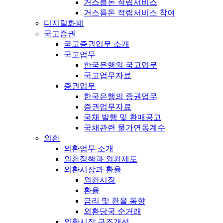
거스름돈 적립서비스
거스름돈 적립서비스 참여
디지털화폐
국고증권
국고증권업무 소개
국고업무
한국은행의 국고업무
국고업무자료
증권업무
한국은행의 증권업무
증권업무자료
국채 발행 및 환매공고
국채관련 물가연동계수
외환
외환업무 소개
외환정책과 외환제도
외환시장과 환율
외환시장
환율
금리 및 환율 동향
외환당국 순거래
외환시장 구조개선