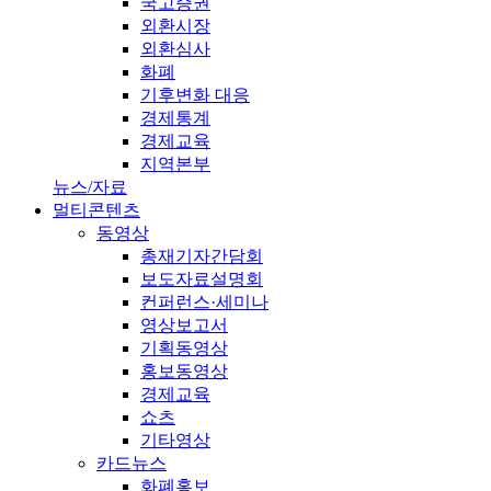
국고증권
외환시장
외환심사
화폐
기후변화 대응
경제통계
경제교육
지역본부
뉴스/자료
멀티콘텐츠
동영상
총재기자간담회
보도자료설명회
컨퍼런스·세미나
영상보고서
기획동영상
홍보동영상
경제교육
쇼츠
기타영상
카드뉴스
화폐홍보