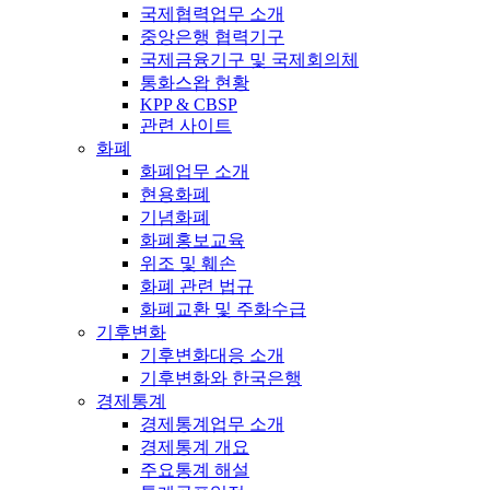
국제협력업무 소개
중앙은행 협력기구
국제금융기구 및 국제회의체
통화스왑 현황
KPP & CBSP
관련 사이트
화폐
화폐업무 소개
현용화폐
기념화폐
화폐홍보교육
위조 및 훼손
화폐 관련 법규
화폐교환 및 주화수급
기후변화
기후변화대응 소개
기후변화와 한국은행
경제통계
경제통계업무 소개
경제통계 개요
주요통계 해설