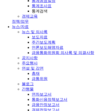
통계공표일정
통계조사표
통계검색
경제교육
정책/업무
뉴스/자료
뉴스 및 의사록
보도자료
주간보도계획
언론보도해명자료
금융통화위원회 의사록 및 의결사항
공지사항
주요행사
연설 및 강연
총재
금통위원
블로그
간행물
연차보고서
통화신용정책보고서
금융안정보고서
경제전망보고서