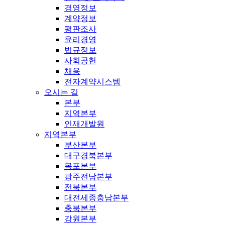
경영정보
계약정보
평판조사
윤리경영
법규정보
사회공헌
채용
전자계약시스템
오시는 길
본부
지역본부
인재개발원
지역본부
부산본부
대구경북본부
목포본부
광주전남본부
전북본부
대전세종충남본부
충북본부
강원본부