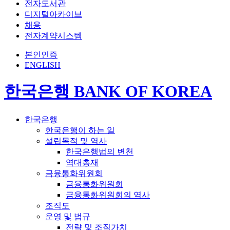
전자도서관
디지털아카이브
채용
전자계약시스템
본인인증
ENGLISH
한국은행 BANK OF KOREA
한국은행
한국은행이 하는 일
설립목적 및 역사
한국은행법의 변천
역대총재
금융통화위원회
금융통화위원회
금융통화위원회의 역사
조직도
운영 및 법규
전략 및 조직가치