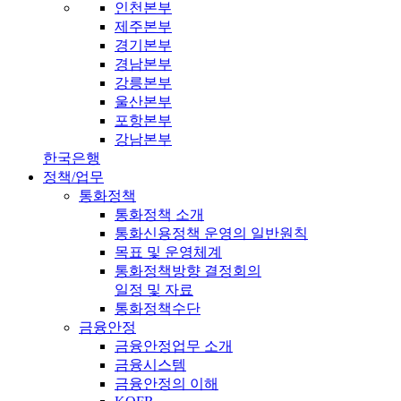
인천본부
제주본부
경기본부
경남본부
강릉본부
울산본부
포항본부
강남본부
한국은행
정책/업무
통화정책
통화정책 소개
통화신용정책 운영의 일반원칙
목표 및 운영체계
통화정책방향 결정회의
일정 및 자료
통화정책수단
금융안정
금융안정업무 소개
금융시스템
금융안정의 이해