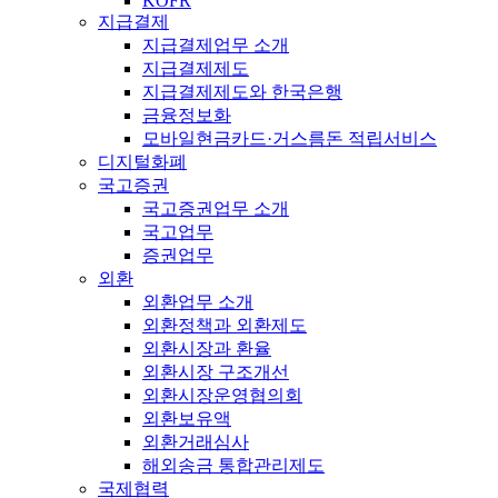
KOFR
지급결제
지급결제업무 소개
지급결제제도
지급결제제도와 한국은행
금융정보화
모바일현금카드·거스름돈 적립서비스
디지털화폐
국고증권
국고증권업무 소개
국고업무
증권업무
외환
외환업무 소개
외환정책과 외환제도
외환시장과 환율
외환시장 구조개선
외환시장운영협의회
외환보유액
외환거래심사
해외송금 통합관리제도
국제협력