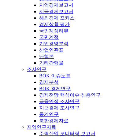
지역경제보고서
지급결제보고서
해외경제 포커스
경제상황 평가
국민계정리뷰
국민계정
기업경영분석
산업연관표
단행본
기타간행물
조사연구
BOK 이슈노트
경제분석
BOK 경제연구
경제전망 핵심이슈·심층연구
금융안정 조사연구
지급결제 조사연구
통계연구
북한경제자료
지역연구자료
주력산업 모니터링 보고서