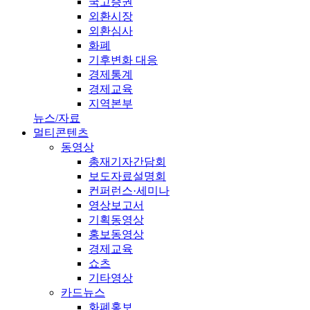
국고증권
외환시장
외환심사
화폐
기후변화 대응
경제통계
경제교육
지역본부
뉴스/자료
멀티콘텐츠
동영상
총재기자간담회
보도자료설명회
컨퍼런스·세미나
영상보고서
기획동영상
홍보동영상
경제교육
쇼츠
기타영상
카드뉴스
화폐홍보