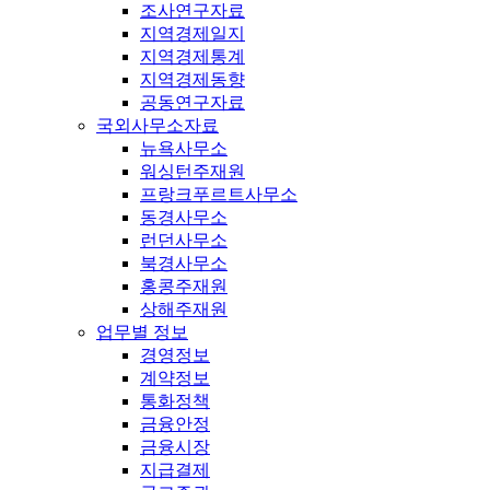
조사연구자료
지역경제일지
지역경제통계
지역경제동향
공동연구자료
국외사무소자료
뉴욕사무소
워싱턴주재원
프랑크푸르트사무소
동경사무소
런던사무소
북경사무소
홍콩주재원
상해주재원
업무별 정보
경영정보
계약정보
통화정책
금융안정
금융시장
지급결제