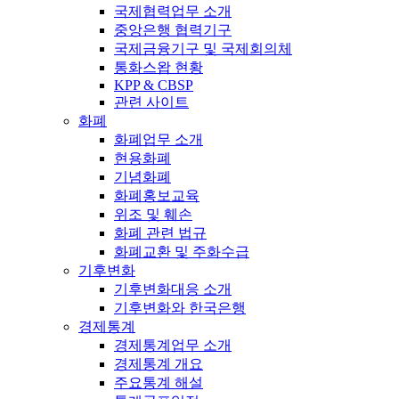
국제협력업무 소개
중앙은행 협력기구
국제금융기구 및 국제회의체
통화스왑 현황
KPP & CBSP
관련 사이트
화폐
화폐업무 소개
현용화폐
기념화폐
화폐홍보교육
위조 및 훼손
화폐 관련 법규
화폐교환 및 주화수급
기후변화
기후변화대응 소개
기후변화와 한국은행
경제통계
경제통계업무 소개
경제통계 개요
주요통계 해설