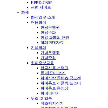
KPP & CBSP
관련 사이트
화폐
화폐업무 소개
현용화폐
현용은행권
현용주화
현용 화폐의 변천
화폐연대자료
기념화폐
기념은행권
기념주화
화폐홍보교육
현금사용 선택권
돈 깨끗이 쓰기
화폐사랑 콘텐츠 공모전
화폐홍보 리플릿/포스터
화폐홍보 동영상
화폐이야기
위조 및 훼손
위조방지장치