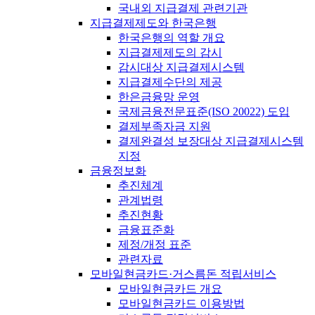
국내외 지급결제 관련기관
지급결제제도와 한국은행
한국은행의 역할 개요
지급결제제도의 감시
감시대상 지급결제시스템
지급결제수단의 제공
한은금융망 운영
국제금융전문표준(ISO 20022) 도입
결제부족자금 지원
결제완결성 보장대상 지급결제시스템
지정
금융정보화
추진체계
관계법령
추진현황
금융표준화
제정/개정 표준
관련자료
모바일현금카드·거스름돈 적립서비스
모바일현금카드 개요
모바일현금카드 이용방법