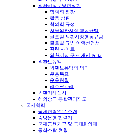
외환시장운영협의회
협의회 현황
활동 상황
협의회 규정
서울외환시장 행동규범
글로벌 외환시장행동규범
글로벌 규범 이행선언서
관련 사이트
외환시장 구조 개선 Portal
외환보유액
외환보유액의 의의
운용목표
운용현황
리스크관리
외환거래심사
해외송금 통합관리제도
국제협력
국제협력업무 소개
중앙은행 협력기구
국제금융기구 및 국제회의체
통화스왑 현황