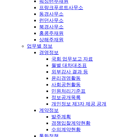
워싱턴주재원
프랑크푸르트사무소
동경사무소
런던사무소
북경사무소
홍콩주재원
상해주재원
업무별 정보
경영정보
국회 업무보고 자료
월별 대차대조표
외부감사 결과 등
윤리경영활동
사회공헌활동
민원처리기준표
정보공개목록
개인정보 제3자 제공 공개
계약정보
발주계획
경쟁입찰계약현황
수의계약현황
통화정책