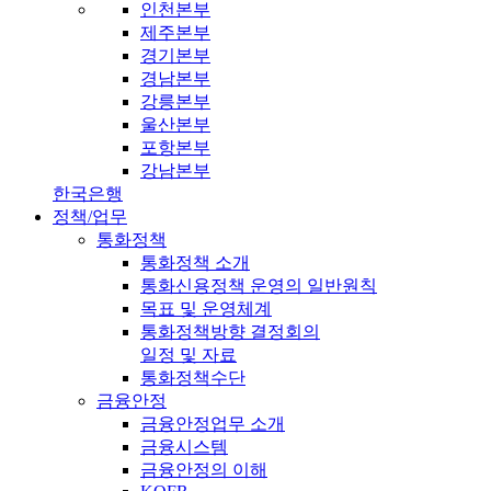
인천본부
제주본부
경기본부
경남본부
강릉본부
울산본부
포항본부
강남본부
한국은행
정책/업무
통화정책
통화정책 소개
통화신용정책 운영의 일반원칙
목표 및 운영체계
통화정책방향 결정회의
일정 및 자료
통화정책수단
금융안정
금융안정업무 소개
금융시스템
금융안정의 이해