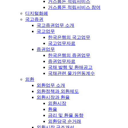
거스름돈 적립서비스
거스름돈 적립서비스 참여
디지털화폐
국고증권
국고증권업무 소개
국고업무
한국은행의 국고업무
국고업무자료
증권업무
한국은행의 증권업무
증권업무자료
국채 발행 및 환매공고
국채관련 물가연동계수
외환
외환업무 소개
외환정책과 외환제도
외환시장과 환율
외환시장
환율
금리 및 환율 동향
외환당국 순거래
외환시장 구조개선