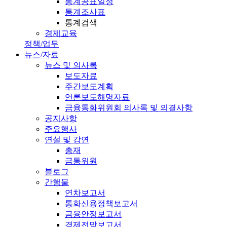
통계공표일정
통계조사표
통계검색
경제교육
정책/업무
뉴스/자료
뉴스 및 의사록
보도자료
주간보도계획
언론보도해명자료
금융통화위원회 의사록 및 의결사항
공지사항
주요행사
연설 및 강연
총재
금통위원
블로그
간행물
연차보고서
통화신용정책보고서
금융안정보고서
경제전망보고서