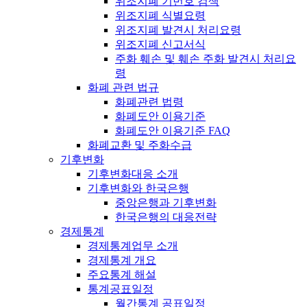
위조지폐 기번호 검색
위조지폐 식별요령
위조지폐 발견시 처리요령
위조지폐 신고서식
주화 훼손 및 훼손 주화 발견시 처리요
령
화폐 관련 법규
화폐관련 법령
화폐도안 이용기준
화폐도안 이용기준 FAQ
화폐교환 및 주화수급
기후변화
기후변화대응 소개
기후변화와 한국은행
중앙은행과 기후변화
한국은행의 대응전략
경제통계
경제통계업무 소개
경제통계 개요
주요통계 해설
통계공표일정
월간통계 공표일정