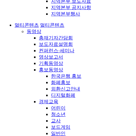
지역본부 보도자료
지역본부 공지사항
지역본부행사
멀티콘텐츠
멀티콘텐츠
동영상
총재기자간담회
보도자료설명회
컨퍼런스·세미나
영상보고서
기획동영상
홍보동영상
한국은행 홍보
화폐홍보
외환신고안내
디지털화폐
경제교육
어린이
청소년
교사
보드게임
일반인