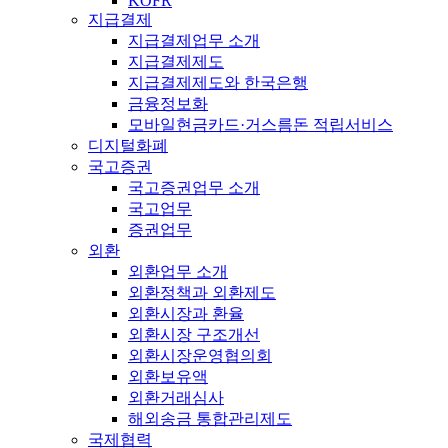
KOFR
지급결제
지급결제업무 소개
지급결제제도
지급결제제도와 한국은행
금융정보화
모바일현금카드·거스름돈 적립서비스
디지털화폐
국고증권
국고증권업무 소개
국고업무
증권업무
외환
외환업무 소개
외환정책과 외환제도
외환시장과 환율
외환시장 구조개선
외환시장운영협의회
외환보유액
외환거래심사
해외송금 통합관리제도
국제협력