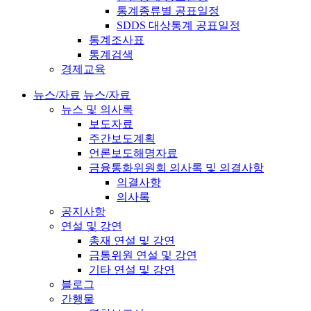
통계종류별 공표일정
SDDS 대상통계 공표일정
통계조사표
통계검색
경제교육
뉴스/자료
뉴스/자료
뉴스 및 의사록
보도자료
주간보도계획
언론보도해명자료
금융통화위원회 의사록 및 의결사항
의결사항
의사록
공지사항
연설 및 강연
총재 연설 및 강연
금통위원 연설 및 강연
기타 연설 및 강연
블로그
간행물