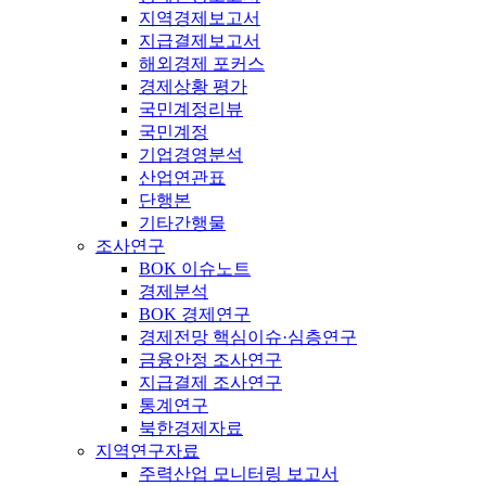
지역경제보고서
지급결제보고서
해외경제 포커스
경제상황 평가
국민계정리뷰
국민계정
기업경영분석
산업연관표
단행본
기타간행물
조사연구
BOK 이슈노트
경제분석
BOK 경제연구
경제전망 핵심이슈·심층연구
금융안정 조사연구
지급결제 조사연구
통계연구
북한경제자료
지역연구자료
주력산업 모니터링 보고서