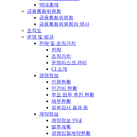
역대총재
금융통화위원회
금융통화위원회
금융통화위원회의 역사
조직도
운영 및 법규
전략 및 조직가치
전략
조직가치
운영리스크 관리
CI 소개
경영정보
인원현황
인건비 현황
주요 업무 추진 현황
재무현황
외부감사 결과 등
계약정보
계약정보 안내
발주계획
경쟁입찰계약현황