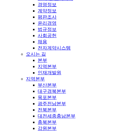
경영정보
계약정보
평판조사
윤리경영
법규정보
사회공헌
채용
전자계약시스템
오시는 길
본부
지역본부
인재개발원
지역본부
부산본부
대구경북본부
목포본부
광주전남본부
전북본부
대전세종충남본부
충북본부
강원본부