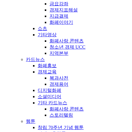
금요강좌
경제지표해설
지급결제
화폐이야기
쇼츠
기타영상
화폐사랑 콘텐츠
청소년 경제 UCC
지역본부
카드뉴스
화폐홍보
경제교육
복과사전
경제용어
디지털화폐
소셜미디어
기타 카드뉴스
화폐사랑 콘텐츠
스토리텔링
웹툰
창립 70주년 기념 웹툰