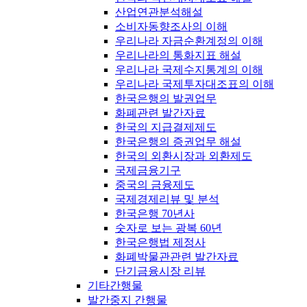
산업연관분석해설
소비자동향조사의 이해
우리나라 자금순환계정의 이해
우리나라의 통화지표 해설
우리나라 국제수지통계의 이해
우리나라 국제투자대조표의 이해
한국은행의 발권업무
화폐관련 발간자료
한국의 지급결제제도
한국은행의 증권업무 해설
한국의 외환시장과 외환제도
국제금융기구
중국의 금융제도
국제경제리뷰 및 분석
한국은행 70년사
숫자로 보는 광복 60년
한국은행법 제정사
화폐박물관관련 발간자료
단기금융시장 리뷰
기타간행물
발간중지 간행물