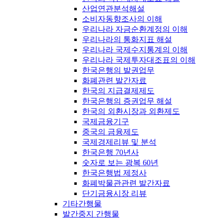
산업연관분석해설
소비자동향조사의 이해
우리나라 자금순환계정의 이해
우리나라의 통화지표 해설
우리나라 국제수지통계의 이해
우리나라 국제투자대조표의 이해
한국은행의 발권업무
화폐관련 발간자료
한국의 지급결제제도
한국은행의 증권업무 해설
한국의 외환시장과 외환제도
국제금융기구
중국의 금융제도
국제경제리뷰 및 분석
한국은행 70년사
숫자로 보는 광복 60년
한국은행법 제정사
화폐박물관관련 발간자료
단기금융시장 리뷰
기타간행물
발간중지 간행물