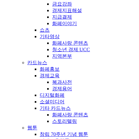
금요강좌
경제지표해설
지급결제
화폐이야기
쇼츠
기타영상
화폐사랑 콘텐츠
청소년 경제 UCC
지역본부
카드뉴스
화폐홍보
경제교육
복과사전
경제용어
디지털화폐
소셜미디어
기타 카드뉴스
화폐사랑 콘텐츠
스토리텔링
웹툰
창립 70주년 기념 웹툰