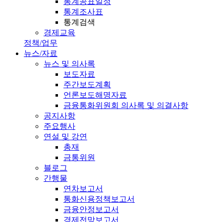
통계공표일정
통계조사표
통계검색
경제교육
정책/업무
뉴스/자료
뉴스 및 의사록
보도자료
주간보도계획
언론보도해명자료
금융통화위원회 의사록 및 의결사항
공지사항
주요행사
연설 및 강연
총재
금통위원
블로그
간행물
연차보고서
통화신용정책보고서
금융안정보고서
경제전망보고서