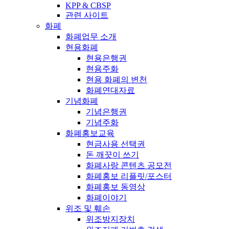
KPP & CBSP
관련 사이트
화폐
화폐업무 소개
현용화폐
현용은행권
현용주화
현용 화폐의 변천
화폐연대자료
기념화폐
기념은행권
기념주화
화폐홍보교육
현금사용 선택권
돈 깨끗이 쓰기
화폐사랑 콘텐츠 공모전
화폐홍보 리플릿/포스터
화폐홍보 동영상
화폐이야기
위조 및 훼손
위조방지장치