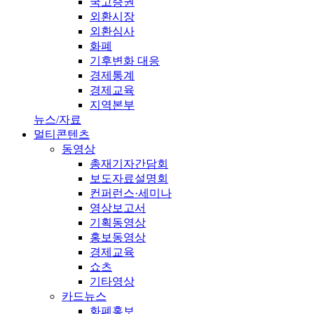
국고증권
외환시장
외환심사
화폐
기후변화 대응
경제통계
경제교육
지역본부
뉴스/자료
멀티콘텐츠
동영상
총재기자간담회
보도자료설명회
컨퍼런스·세미나
영상보고서
기획동영상
홍보동영상
경제교육
쇼츠
기타영상
카드뉴스
화폐홍보