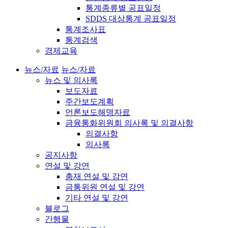
통계종류별 공표일정
SDDS 대상통계 공표일정
통계조사표
통계검색
경제교육
뉴스/자료
뉴스/자료
뉴스 및 의사록
보도자료
주간보도계획
언론보도해명자료
금융통화위원회 의사록 및 의결사항
의결사항
의사록
공지사항
연설 및 강연
총재 연설 및 강연
금통위원 연설 및 강연
기타 연설 및 강연
블로그
간행물