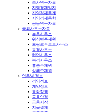
조사연구자료
지역경제일지
지역경제통계
지역경제동향
공동연구자료
국외사무소자료
뉴욕사무소
워싱턴주재원
프랑크푸르트사무소
동경사무소
런던사무소
북경사무소
홍콩주재원
상해주재원
업무별 정보
경영정보
계약정보
통화정책
금융안정
금융시장
지급결제