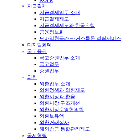
KOFR
지급결제
지급결제업무 소개
지급결제제도
지급결제제도와 한국은행
금융정보화
모바일현금카드·거스름돈 적립서비스
디지털화폐
국고증권
국고증권업무 소개
국고업무
증권업무
외환
외환업무 소개
외환정책과 외환제도
외환시장과 환율
외환시장 구조개선
외환시장운영협의회
외환보유액
외환거래심사
해외송금 통합관리제도
국제협력