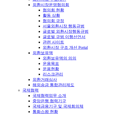
외환시장운영협의회
협의회 현황
활동 상황
협의회 규정
서울외환시장 행동규범
글로벌 외환시장행동규범
글로벌 규범 이행선언서
관련 사이트
외환시장 구조 개선 Portal
외환보유액
외환보유액의 의의
운용목표
운용현황
리스크관리
외환거래심사
해외송금 통합관리제도
국제협력
국제협력업무 소개
중앙은행 협력기구
국제금융기구 및 국제회의체
통화스왑 현황