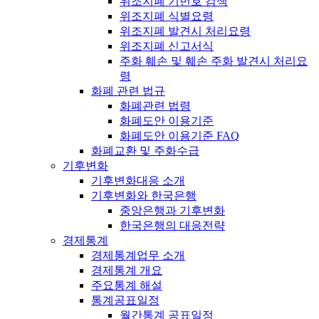
위조지폐 기번호 검색
위조지폐 식별요령
위조지폐 발견시 처리요령
위조지폐 신고서식
주화 훼손 및 훼손 주화 발견시 처리요
령
화폐 관련 법규
화폐관련 법령
화폐도안 이용기준
화폐도안 이용기준 FAQ
화폐교환 및 주화수급
기후변화
기후변화대응 소개
기후변화와 한국은행
중앙은행과 기후변화
한국은행의 대응전략
경제통계
경제통계업무 소개
경제통계 개요
주요통계 해설
통계공표일정
월간통계 공표일정