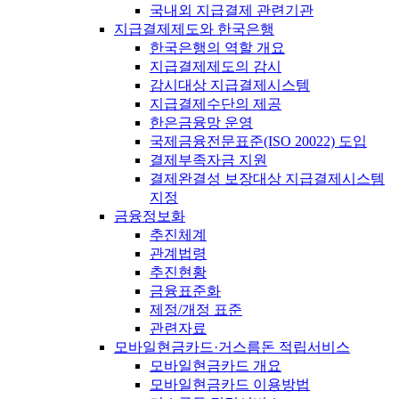
국내외 지급결제 관련기관
지급결제제도와 한국은행
한국은행의 역할 개요
지급결제제도의 감시
감시대상 지급결제시스템
지급결제수단의 제공
한은금융망 운영
국제금융전문표준(ISO 20022) 도입
결제부족자금 지원
결제완결성 보장대상 지급결제시스템
지정
금융정보화
추진체계
관계법령
추진현황
금융표준화
제정/개정 표준
관련자료
모바일현금카드·거스름돈 적립서비스
모바일현금카드 개요
모바일현금카드 이용방법