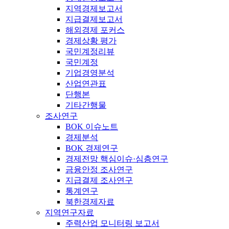
지역경제보고서
지급결제보고서
해외경제 포커스
경제상황 평가
국민계정리뷰
국민계정
기업경영분석
산업연관표
단행본
기타간행물
조사연구
BOK 이슈노트
경제분석
BOK 경제연구
경제전망 핵심이슈·심층연구
금융안정 조사연구
지급결제 조사연구
통계연구
북한경제자료
지역연구자료
주력산업 모니터링 보고서