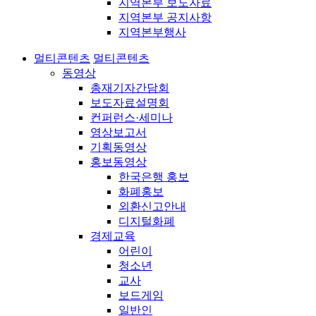
지역본부 보도자료
지역본부 공지사항
지역본부행사
멀티콘텐츠
멀티콘텐츠
동영상
총재기자간담회
보도자료설명회
컨퍼런스·세미나
영상보고서
기획동영상
홍보동영상
한국은행 홍보
화폐홍보
외환신고안내
디지털화폐
경제교육
어린이
청소년
교사
보드게임
일반인