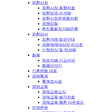
외환시장
외환시장 동향자료
외환당국 순거래
외환시장운영협의회
경쟁입찰
현지통화직거래은행
외환심사
외환거래 법규안내
금융제재대상자 리스트
신청양식 및 작성례
화폐
위조지폐 신고서식
화폐이야기
기후변화 대응
경제통계
통계조사표
경제교육
경제교육소식
경제교육 발간자료
경제교육 웹툰 다운로드
지역본부