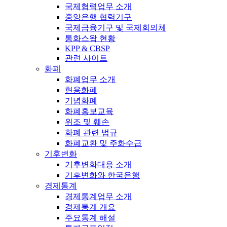
국제협력업무 소개
중앙은행 협력기구
국제금융기구 및 국제회의체
통화스왑 현황
KPP & CBSP
관련 사이트
화폐
화폐업무 소개
현용화폐
기념화폐
화폐홍보교육
위조 및 훼손
화폐 관련 법규
화폐교환 및 주화수급
기후변화
기후변화대응 소개
기후변화와 한국은행
경제통계
경제통계업무 소개
경제통계 개요
주요통계 해설