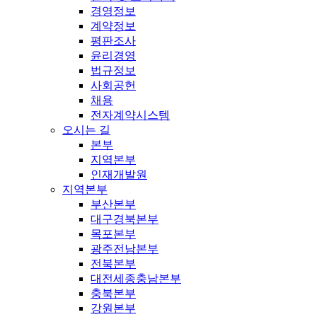
경영정보
계약정보
평판조사
윤리경영
법규정보
사회공헌
채용
전자계약시스템
오시는 길
본부
지역본부
인재개발원
지역본부
부산본부
대구경북본부
목포본부
광주전남본부
전북본부
대전세종충남본부
충북본부
강원본부