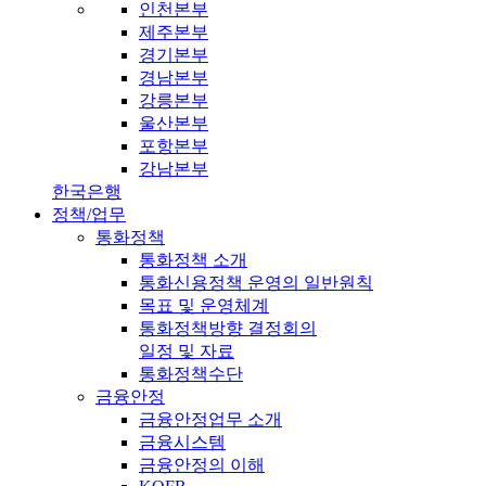
인천본부
제주본부
경기본부
경남본부
강릉본부
울산본부
포항본부
강남본부
한국은행
정책/업무
통화정책
통화정책 소개
통화신용정책 운영의 일반원칙
목표 및 운영체계
통화정책방향 결정회의
일정 및 자료
통화정책수단
금융안정
금융안정업무 소개
금융시스템
금융안정의 이해