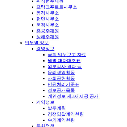
워싱턴주재원
프랑크푸르트사무소
동경사무소
런던사무소
북경사무소
홍콩주재원
상해주재원
업무별 정보
경영정보
국회 업무보고 자료
월별 대차대조표
외부감사 결과 등
윤리경영활동
사회공헌활동
민원처리기준표
정보공개목록
개인정보 제3자 제공 공개
계약정보
발주계획
경쟁입찰계약현황
수의계약현황
통화정책