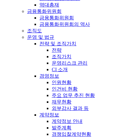
역대총재
금융통화위원회
금융통화위원회
금융통화위원회의 역사
조직도
운영 및 법규
전략 및 조직가치
전략
조직가치
운영리스크 관리
CI 소개
경영정보
인원현황
인건비 현황
주요 업무 추진 현황
재무현황
외부감사 결과 등
계약정보
계약정보 안내
발주계획
경쟁입찰계약현황