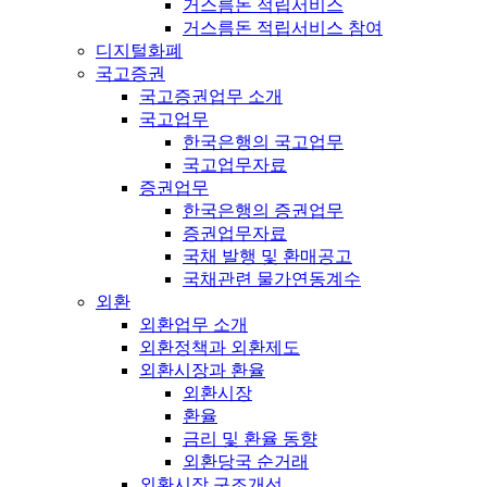
거스름돈 적립서비스
거스름돈 적립서비스 참여
디지털화폐
국고증권
국고증권업무 소개
국고업무
한국은행의 국고업무
국고업무자료
증권업무
한국은행의 증권업무
증권업무자료
국채 발행 및 환매공고
국채관련 물가연동계수
외환
외환업무 소개
외환정책과 외환제도
외환시장과 환율
외환시장
환율
금리 및 환율 동향
외환당국 순거래
외환시장 구조개선