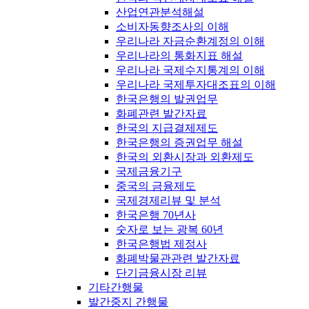
산업연관분석해설
소비자동향조사의 이해
우리나라 자금순환계정의 이해
우리나라의 통화지표 해설
우리나라 국제수지통계의 이해
우리나라 국제투자대조표의 이해
한국은행의 발권업무
화폐관련 발간자료
한국의 지급결제제도
한국은행의 증권업무 해설
한국의 외환시장과 외환제도
국제금융기구
중국의 금융제도
국제경제리뷰 및 분석
한국은행 70년사
숫자로 보는 광복 60년
한국은행법 제정사
화폐박물관관련 발간자료
단기금융시장 리뷰
기타간행물
발간중지 간행물