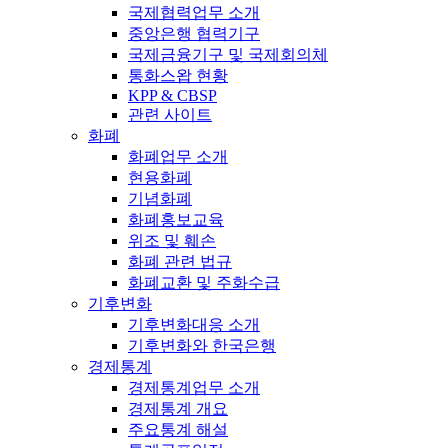
국제협력업무 소개
중앙은행 협력기구
국제금융기구 및 국제회의체
통화스왑 현황
KPP & CBSP
관련 사이트
화폐
화폐업무 소개
현용화폐
기념화폐
화폐홍보교육
위조 및 훼손
화폐 관련 법규
화폐교환 및 주화수급
기후변화
기후변화대응 소개
기후변화와 한국은행
경제통계
경제통계업무 소개
경제통계 개요
주요통계 해설