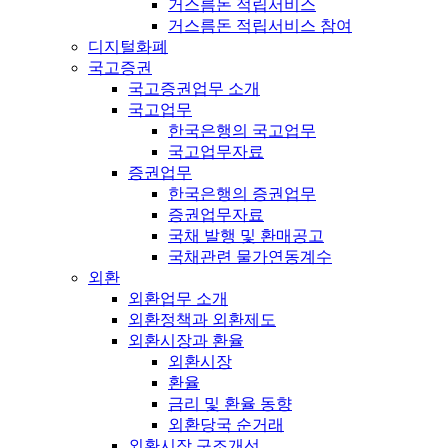
거스름돈 적립서비스
거스름돈 적립서비스 참여
디지털화폐
국고증권
국고증권업무 소개
국고업무
한국은행의 국고업무
국고업무자료
증권업무
한국은행의 증권업무
증권업무자료
국채 발행 및 환매공고
국채관련 물가연동계수
외환
외환업무 소개
외환정책과 외환제도
외환시장과 환율
외환시장
환율
금리 및 환율 동향
외환당국 순거래
외환시장 구조개선