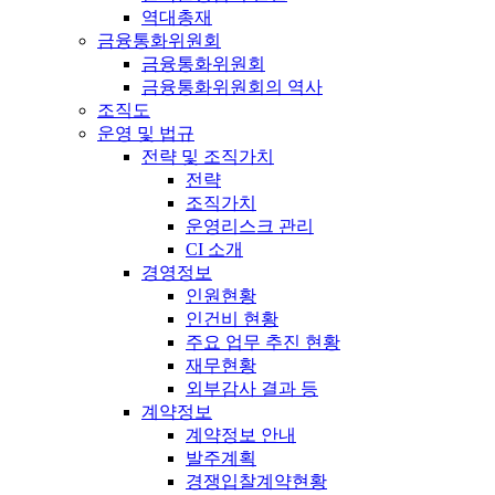
역대총재
금융통화위원회
금융통화위원회
금융통화위원회의 역사
조직도
운영 및 법규
전략 및 조직가치
전략
조직가치
운영리스크 관리
CI 소개
경영정보
인원현황
인건비 현황
주요 업무 추진 현황
재무현황
외부감사 결과 등
계약정보
계약정보 안내
발주계획
경쟁입찰계약현황