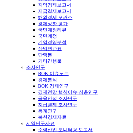
지역경제보고서
지급결제보고서
해외경제 포커스
경제상황 평가
국민계정리뷰
국민계정
기업경영분석
산업연관표
단행본
기타간행물
조사연구
BOK 이슈노트
경제분석
BOK 경제연구
경제전망 핵심이슈·심층연구
금융안정 조사연구
지급결제 조사연구
통계연구
북한경제자료
지역연구자료
주력산업 모니터링 보고서