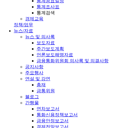
통계공표일정
통계조사표
통계검색
경제교육
정책/업무
뉴스/자료
뉴스 및 의사록
보도자료
주간보도계획
언론보도해명자료
금융통화위원회 의사록 및 의결사항
공지사항
주요행사
연설 및 강연
총재
금통위원
블로그
간행물
연차보고서
통화신용정책보고서
금융안정보고서
경제전망보고서