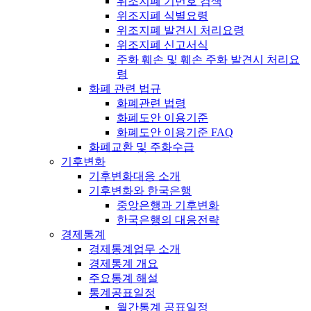
위조지폐 기번호 검색
위조지폐 식별요령
위조지폐 발견시 처리요령
위조지폐 신고서식
주화 훼손 및 훼손 주화 발견시 처리요
령
화폐 관련 법규
화폐관련 법령
화폐도안 이용기준
화폐도안 이용기준 FAQ
화폐교환 및 주화수급
기후변화
기후변화대응 소개
기후변화와 한국은행
중앙은행과 기후변화
한국은행의 대응전략
경제통계
경제통계업무 소개
경제통계 개요
주요통계 해설
통계공표일정
월간통계 공표일정