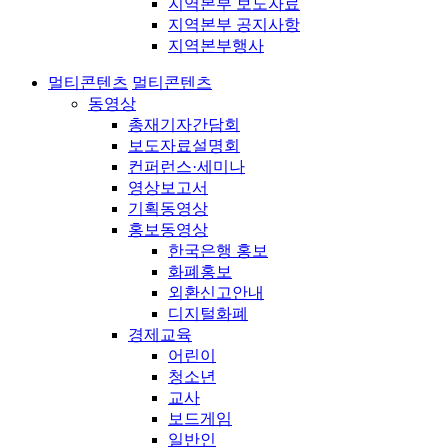
지역본부 보도자료
지역본부 공지사항
지역본부행사
멀티콘텐츠
멀티콘텐츠
동영상
총재기자간담회
보도자료설명회
컨퍼런스·세미나
영상보고서
기획동영상
홍보동영상
한국은행 홍보
화폐홍보
외환신고안내
디지털화폐
경제교육
어린이
청소년
교사
보드게임
일반인