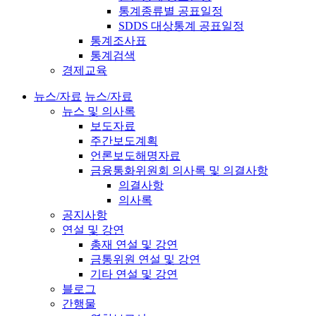
통계종류별 공표일정
SDDS 대상통계 공표일정
통계조사표
통계검색
경제교육
뉴스/자료
뉴스/자료
뉴스 및 의사록
보도자료
주간보도계획
언론보도해명자료
금융통화위원회 의사록 및 의결사항
의결사항
의사록
공지사항
연설 및 강연
총재 연설 및 강연
금통위원 연설 및 강연
기타 연설 및 강연
블로그
간행물