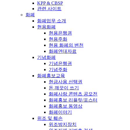
KPP & CBSP
관련 사이트
화폐
화폐업무 소개
현용화폐
현용은행권
현용주화
현용 화폐의 변천
화폐연대자료
기념화폐
기념은행권
기념주화
화폐홍보교육
현금사용 선택권
돈 깨끗이 쓰기
화폐사랑 콘텐츠 공모전
화폐홍보 리플릿/포스터
화폐홍보 동영상
화폐이야기
위조 및 훼손
위조방지장치