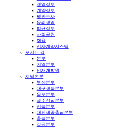
경영정보
계약정보
평판조사
윤리경영
법규정보
사회공헌
채용
전자계약시스템
오시는 길
본부
지역본부
인재개발원
지역본부
부산본부
대구경북본부
목포본부
광주전남본부
전북본부
대전세종충남본부
충북본부
강원본부