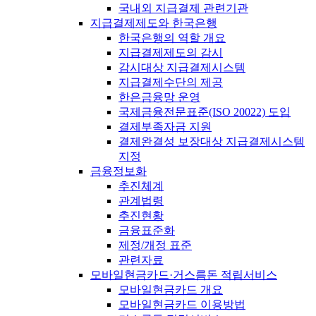
국내외 지급결제 관련기관
지급결제제도와 한국은행
한국은행의 역할 개요
지급결제제도의 감시
감시대상 지급결제시스템
지급결제수단의 제공
한은금융망 운영
국제금융전문표준(ISO 20022) 도입
결제부족자금 지원
결제완결성 보장대상 지급결제시스템
지정
금융정보화
추진체계
관계법령
추진현황
금융표준화
제정/개정 표준
관련자료
모바일현금카드·거스름돈 적립서비스
모바일현금카드 개요
모바일현금카드 이용방법