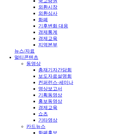
국고증권
외환시장
외환심사
화폐
기후변화 대응
경제통계
경제교육
지역본부
뉴스/자료
멀티콘텐츠
동영상
총재기자간담회
보도자료설명회
컨퍼런스·세미나
영상보고서
기획동영상
홍보동영상
경제교육
쇼츠
기타영상
카드뉴스
화폐홍보