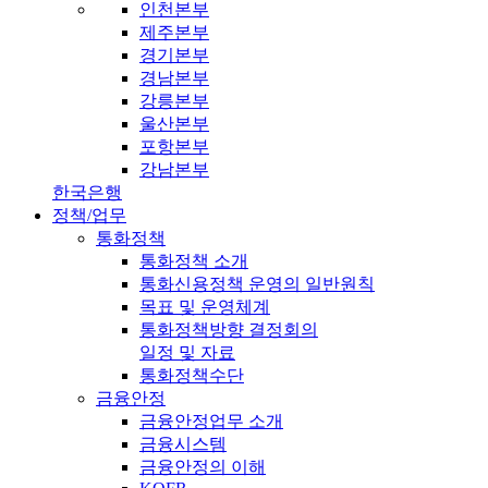
인천본부
제주본부
경기본부
경남본부
강릉본부
울산본부
포항본부
강남본부
한국은행
정책/업무
통화정책
통화정책 소개
통화신용정책 운영의 일반원칙
목표 및 운영체계
통화정책방향 결정회의
일정 및 자료
통화정책수단
금융안정
금융안정업무 소개
금융시스템
금융안정의 이해