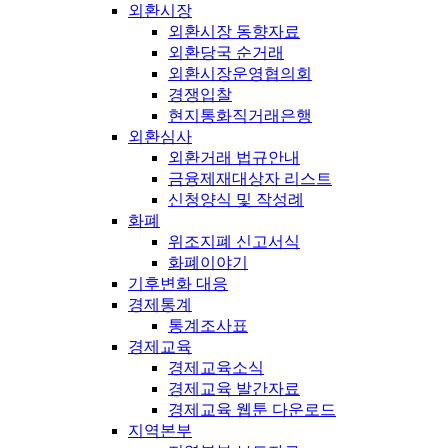
외환시장
외환시장 동향자료
외환당국 순거래
외환시장운영협의회
경쟁입찰
현지통화직거래은행
외환심사
외환거래 법규안내
금융제재대상자 리스트
신청양식 및 작성례
화폐
위조지폐 신고서식
화폐이야기
기후변화 대응
경제통계
통계조사표
경제교육
경제교육소식
경제교육 발간자료
경제교육 웹툰 다운로드
지역본부