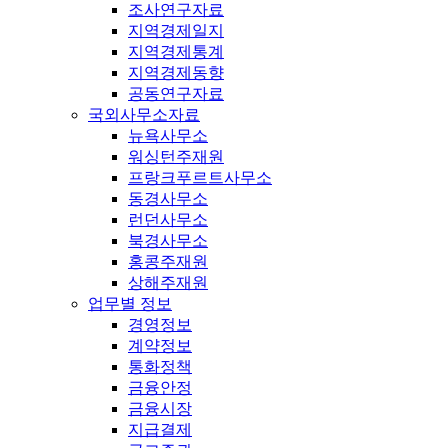
조사연구자료
지역경제일지
지역경제통계
지역경제동향
공동연구자료
국외사무소자료
뉴욕사무소
워싱턴주재원
프랑크푸르트사무소
동경사무소
런던사무소
북경사무소
홍콩주재원
상해주재원
업무별 정보
경영정보
계약정보
통화정책
금융안정
금융시장
지급결제