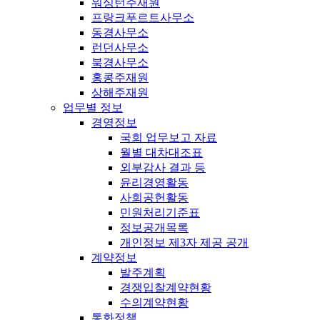
워싱턴주재원
프랑크푸르트사무소
동경사무소
런던사무소
북경사무소
홍콩주재원
상해주재원
업무별 정보
경영정보
국회 업무보고 자료
월별 대차대조표
외부감사 결과 등
윤리경영활동
사회공헌활동
민원처리기준표
정보공개목록
개인정보 제3자 제공 공개
계약정보
발주계획
경쟁입찰계약현황
수의계약현황
통화정책