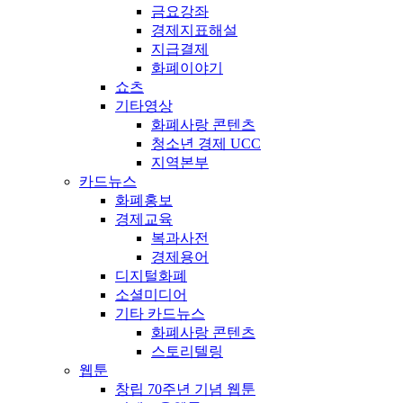
금요강좌
경제지표해설
지급결제
화폐이야기
쇼츠
기타영상
화폐사랑 콘텐츠
청소년 경제 UCC
지역본부
카드뉴스
화폐홍보
경제교육
복과사전
경제용어
디지털화폐
소셜미디어
기타 카드뉴스
화폐사랑 콘텐츠
스토리텔링
웹툰
창립 70주년 기념 웹툰