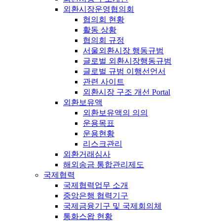
외환시장운영협의회
협의회 현황
활동 상황
협의회 규정
서울외환시장 행동규범
글로벌 외환시장행동규범
글로벌 규범 이행선언서
관련 사이트
외환시장 구조 개선 Portal
외환보유액
외환보유액의 의의
운용목표
운용현황
리스크관리
외환거래심사
해외송금 통합관리제도
국제협력
국제협력업무 소개
중앙은행 협력기구
국제금융기구 및 국제회의체
통화스왑 현황