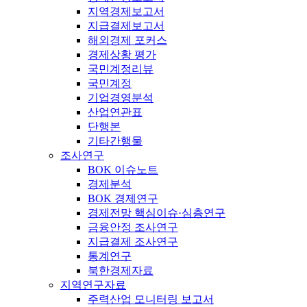
지역경제보고서
지급결제보고서
해외경제 포커스
경제상황 평가
국민계정리뷰
국민계정
기업경영분석
산업연관표
단행본
기타간행물
조사연구
BOK 이슈노트
경제분석
BOK 경제연구
경제전망 핵심이슈·심층연구
금융안정 조사연구
지급결제 조사연구
통계연구
북한경제자료
지역연구자료
주력산업 모니터링 보고서