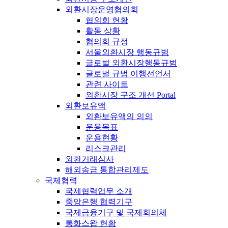
외환시장운영협의회
협의회 현황
활동 상황
협의회 규정
서울외환시장 행동규범
글로벌 외환시장행동규범
글로벌 규범 이행선언서
관련 사이트
외환시장 구조 개선 Portal
외환보유액
외환보유액의 의의
운용목표
운용현황
리스크관리
외환거래심사
해외송금 통합관리제도
국제협력
국제협력업무 소개
중앙은행 협력기구
국제금융기구 및 국제회의체
통화스왑 현황