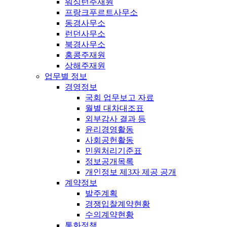
워싱턴주재원
프랑크푸르트사무소
동경사무소
런던사무소
북경사무소
홍콩주재원
상해주재원
업무별 정보
경영정보
국회 업무보고 자료
월별 대차대조표
외부감사 결과 등
윤리경영활동
사회공헌활동
민원처리기준표
정보공개목록
개인정보 제3자 제공 공개
계약정보
발주계획
경쟁입찰계약현황
수의계약현황
통화정책