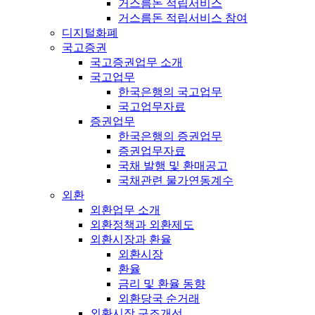
거스름돈 적립서비스
거스름돈 적립서비스 참여
디지털화폐
국고증권
국고증권업무 소개
국고업무
한국은행의 국고업무
국고업무자료
증권업무
한국은행의 증권업무
증권업무자료
국채 발행 및 환매공고
국채관련 물가연동계수
외환
외환업무 소개
외환정책과 외환제도
외환시장과 환율
외환시장
환율
금리 및 환율 동향
외환당국 순거래
외환시장 구조개선