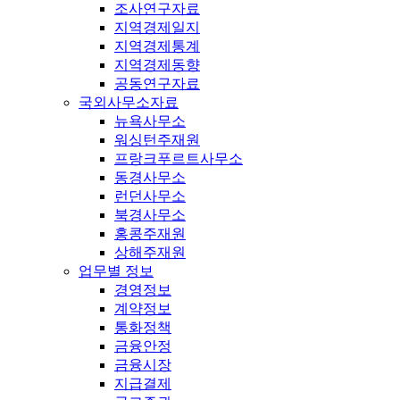
조사연구자료
지역경제일지
지역경제통계
지역경제동향
공동연구자료
국외사무소자료
뉴욕사무소
워싱턴주재원
프랑크푸르트사무소
동경사무소
런던사무소
북경사무소
홍콩주재원
상해주재원
업무별 정보
경영정보
계약정보
통화정책
금융안정
금융시장
지급결제