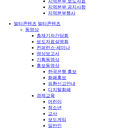
지역본부 보도자료
지역본부 공지사항
지역본부행사
멀티콘텐츠
멀티콘텐츠
동영상
총재기자간담회
보도자료설명회
컨퍼런스·세미나
영상보고서
기획동영상
홍보동영상
한국은행 홍보
화폐홍보
외환신고안내
디지털화폐
경제교육
어린이
청소년
교사
보드게임
일반인