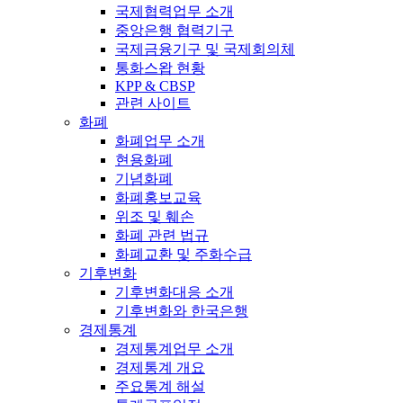
국제협력업무 소개
중앙은행 협력기구
국제금융기구 및 국제회의체
통화스왑 현황
KPP & CBSP
관련 사이트
화폐
화폐업무 소개
현용화폐
기념화폐
화폐홍보교육
위조 및 훼손
화폐 관련 법규
화폐교환 및 주화수급
기후변화
기후변화대응 소개
기후변화와 한국은행
경제통계
경제통계업무 소개
경제통계 개요
주요통계 해설