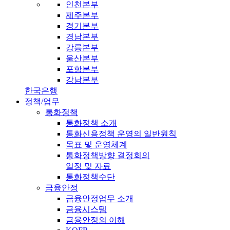
인천본부
제주본부
경기본부
경남본부
강릉본부
울산본부
포항본부
강남본부
한국은행
정책/업무
통화정책
통화정책 소개
통화신용정책 운영의 일반원칙
목표 및 운영체계
통화정책방향 결정회의
일정 및 자료
통화정책수단
금융안정
금융안정업무 소개
금융시스템
금융안정의 이해