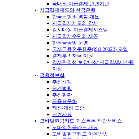
국내외 지급결제 관련기관
지급결제제도와 한국은행
한국은행의 역할 개요
지급결제제도의 감시
감시대상 지급결제시스템
지급결제수단의 제공
한은금융망 운영
국제금융전문표준(ISO 20022) 도입
결제부족자금 지원
결제완결성 보장대상 지급결제시스템
지정
금융정보화
추진체계
관계법령
추진현황
금융표준화
제정/개정 표준
관련자료
모바일현금카드·거스름돈 적립서비스
모바일현금카드 개요
모바일현금카드 이용방법