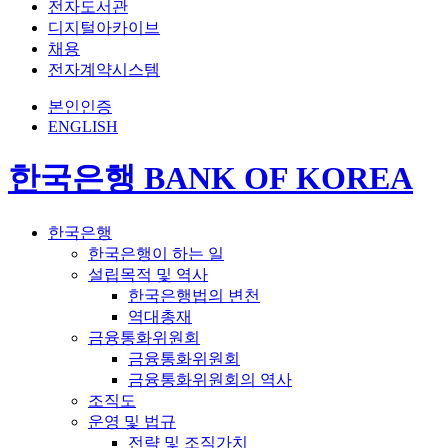
전자도서관
디지털아카이브
채용
전자계약시스템
본인인증
ENGLISH
한국은행 BANK OF KOREA
한국은행
한국은행이 하는 일
설립목적 및 역사
한국은행법의 변천
역대총재
금융통화위원회
금융통화위원회
금융통화위원회의 역사
조직도
운영 및 법규
전략 및 조직가치