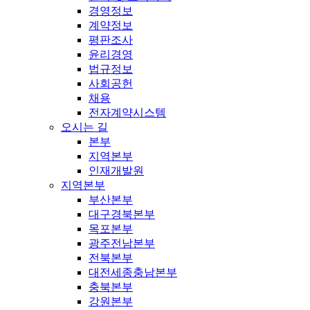
경영정보
계약정보
평판조사
윤리경영
법규정보
사회공헌
채용
전자계약시스템
오시는 길
본부
지역본부
인재개발원
지역본부
부산본부
대구경북본부
목포본부
광주전남본부
전북본부
대전세종충남본부
충북본부
강원본부