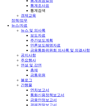
통계공표일정
통계조사표
통계검색
경제교육
정책/업무
뉴스/자료
뉴스 및 의사록
보도자료
주간보도계획
언론보도해명자료
금융통화위원회 의사록 및 의결사항
공지사항
주요행사
연설 및 강연
총재
금통위원
블로그
간행물
연차보고서
통화신용정책보고서
금융안정보고서
경제전망보고서