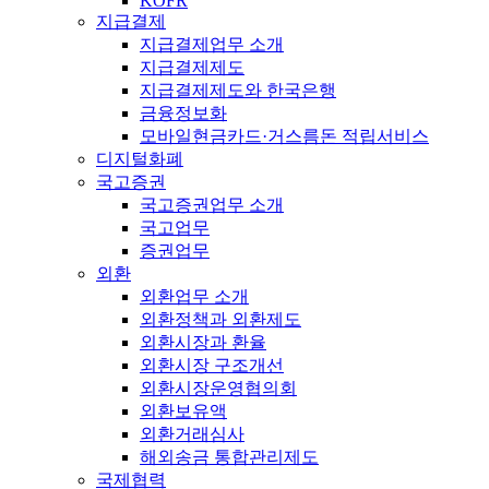
KOFR
지급결제
지급결제업무 소개
지급결제제도
지급결제제도와 한국은행
금융정보화
모바일현금카드·거스름돈 적립서비스
디지털화폐
국고증권
국고증권업무 소개
국고업무
증권업무
외환
외환업무 소개
외환정책과 외환제도
외환시장과 환율
외환시장 구조개선
외환시장운영협의회
외환보유액
외환거래심사
해외송금 통합관리제도
국제협력