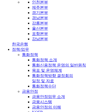
인천본부
제주본부
경기본부
경남본부
강릉본부
울산본부
포항본부
강남본부
한국은행
정책/업무
통화정책
통화정책 소개
통화신용정책 운영의 일반원칙
목표 및 운영체계
통화정책방향 결정회의
일정 및 자료
통화정책수단
금융안정
금융안정업무 소개
금융시스템
금융안정의 이해