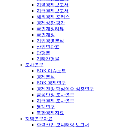
지역경제보고서
지급결제보고서
해외경제 포커스
경제상황 평가
국민계정리뷰
국민계정
기업경영분석
산업연관표
단행본
기타간행물
조사연구
BOK 이슈노트
경제분석
BOK 경제연구
경제전망 핵심이슈·심층연구
금융안정 조사연구
지급결제 조사연구
통계연구
북한경제자료
지역연구자료
주력산업 모니터링 보고서