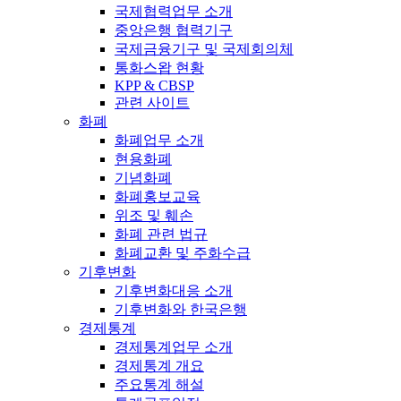
국제협력업무 소개
중앙은행 협력기구
국제금융기구 및 국제회의체
통화스왑 현황
KPP & CBSP
관련 사이트
화폐
화폐업무 소개
현용화폐
기념화폐
화폐홍보교육
위조 및 훼손
화폐 관련 법규
화폐교환 및 주화수급
기후변화
기후변화대응 소개
기후변화와 한국은행
경제통계
경제통계업무 소개
경제통계 개요
주요통계 해설