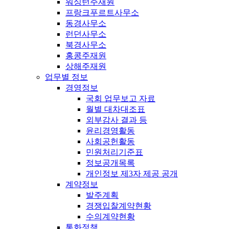
워싱턴주재원
프랑크푸르트사무소
동경사무소
런던사무소
북경사무소
홍콩주재원
상해주재원
업무별 정보
경영정보
국회 업무보고 자료
월별 대차대조표
외부감사 결과 등
윤리경영활동
사회공헌활동
민원처리기준표
정보공개목록
개인정보 제3자 제공 공개
계약정보
발주계획
경쟁입찰계약현황
수의계약현황
통화정책