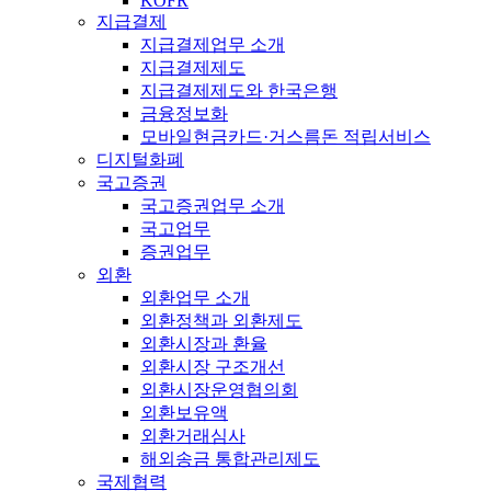
KOFR
지급결제
지급결제업무 소개
지급결제제도
지급결제제도와 한국은행
금융정보화
모바일현금카드·거스름돈 적립서비스
디지털화폐
국고증권
국고증권업무 소개
국고업무
증권업무
외환
외환업무 소개
외환정책과 외환제도
외환시장과 환율
외환시장 구조개선
외환시장운영협의회
외환보유액
외환거래심사
해외송금 통합관리제도
국제협력