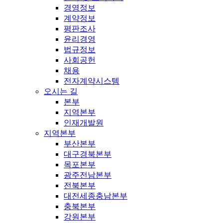
경영정보
계약정보
평판조사
윤리경영
법규정보
사회공헌
채용
전자계약시스템
오시는 길
본부
지역본부
인재개발원
지역본부
부산본부
대구경북본부
목포본부
광주전남본부
전북본부
대전세종충남본부
충북본부
강원본부