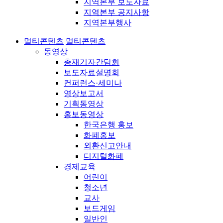
지역본부 보도자료
지역본부 공지사항
지역본부행사
멀티콘텐츠
멀티콘텐츠
동영상
총재기자간담회
보도자료설명회
컨퍼런스·세미나
영상보고서
기획동영상
홍보동영상
한국은행 홍보
화폐홍보
외환신고안내
디지털화폐
경제교육
어린이
청소년
교사
보드게임
일반인