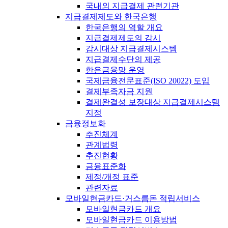
국내외 지급결제 관련기관
지급결제제도와 한국은행
한국은행의 역할 개요
지급결제제도의 감시
감시대상 지급결제시스템
지급결제수단의 제공
한은금융망 운영
국제금융전문표준(ISO 20022) 도입
결제부족자금 지원
결제완결성 보장대상 지급결제시스템
지정
금융정보화
추진체계
관계법령
추진현황
금융표준화
제정/개정 표준
관련자료
모바일현금카드·거스름돈 적립서비스
모바일현금카드 개요
모바일현금카드 이용방법