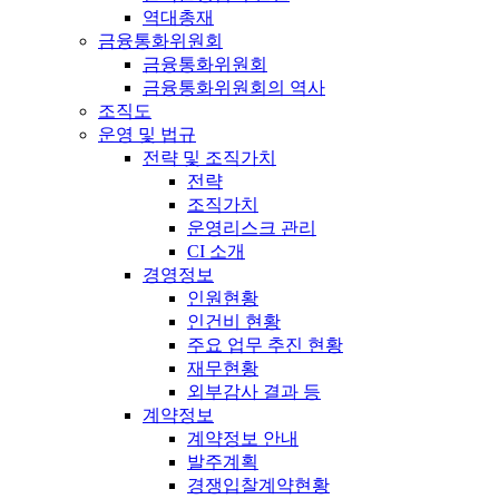
역대총재
금융통화위원회
금융통화위원회
금융통화위원회의 역사
조직도
운영 및 법규
전략 및 조직가치
전략
조직가치
운영리스크 관리
CI 소개
경영정보
인원현황
인건비 현황
주요 업무 추진 현황
재무현황
외부감사 결과 등
계약정보
계약정보 안내
발주계획
경쟁입찰계약현황