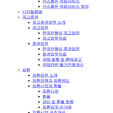
거스름돈 적립서비스
거스름돈 적립서비스 참여
디지털화폐
국고증권
국고증권업무 소개
국고업무
한국은행의 국고업무
국고업무자료
증권업무
한국은행의 증권업무
증권업무자료
국채 발행 및 환매공고
국채관련 물가연동계수
외환
외환업무 소개
외환정책과 외환제도
외환시장과 환율
외환시장
환율
금리 및 환율 동향
외환당국 순거래
외환시장 구조개선