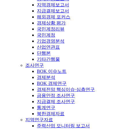
지역경제보고서
지급결제보고서
해외경제 포커스
경제상황 평가
국민계정리뷰
국민계정
기업경영분석
산업연관표
단행본
기타간행물
조사연구
BOK 이슈노트
경제분석
BOK 경제연구
경제전망 핵심이슈·심층연구
금융안정 조사연구
지급결제 조사연구
통계연구
북한경제자료
지역연구자료
주력산업 모니터링 보고서