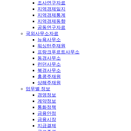
조사연구자료
지역경제일지
지역경제통계
지역경제동향
공동연구자료
국외사무소자료
뉴욕사무소
워싱턴주재원
프랑크푸르트사무소
동경사무소
런던사무소
북경사무소
홍콩주재원
상해주재원
업무별 정보
경영정보
계약정보
통화정책
금융안정
금융시장
지급결제