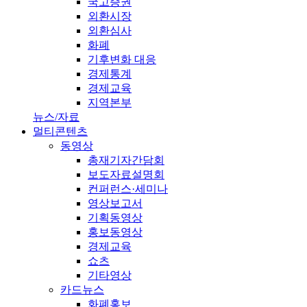
국고증권
외환시장
외환심사
화폐
기후변화 대응
경제통계
경제교육
지역본부
뉴스/자료
멀티콘텐츠
동영상
총재기자간담회
보도자료설명회
컨퍼런스·세미나
영상보고서
기획동영상
홍보동영상
경제교육
쇼츠
기타영상
카드뉴스
화폐홍보