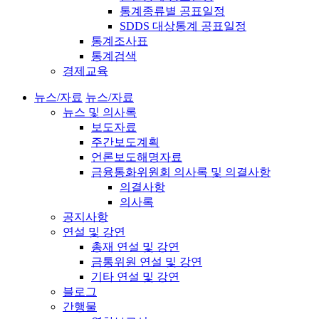
통계종류별 공표일정
SDDS 대상통계 공표일정
통계조사표
통계검색
경제교육
뉴스/자료
뉴스/자료
뉴스 및 의사록
보도자료
주간보도계획
언론보도해명자료
금융통화위원회 의사록 및 의결사항
의결사항
의사록
공지사항
연설 및 강연
총재 연설 및 강연
금통위원 연설 및 강연
기타 연설 및 강연
블로그
간행물