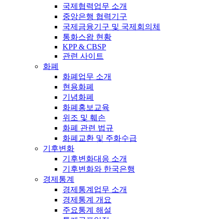
국제협력업무 소개
중앙은행 협력기구
국제금융기구 및 국제회의체
통화스왑 현황
KPP & CBSP
관련 사이트
화폐
화폐업무 소개
현용화폐
기념화폐
화폐홍보교육
위조 및 훼손
화폐 관련 법규
화폐교환 및 주화수급
기후변화
기후변화대응 소개
기후변화와 한국은행
경제통계
경제통계업무 소개
경제통계 개요
주요통계 해설