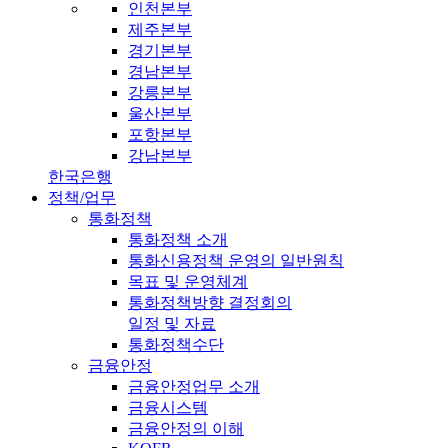
인천본부
제주본부
경기본부
경남본부
강릉본부
울산본부
포항본부
강남본부
한국은행
정책/업무
통화정책
통화정책 소개
통화신용정책 운영의 일반원칙
목표 및 운영체계
통화정책방향 결정회의
일정 및 자료
통화정책수단
금융안정
금융안정업무 소개
금융시스템
금융안정의 이해