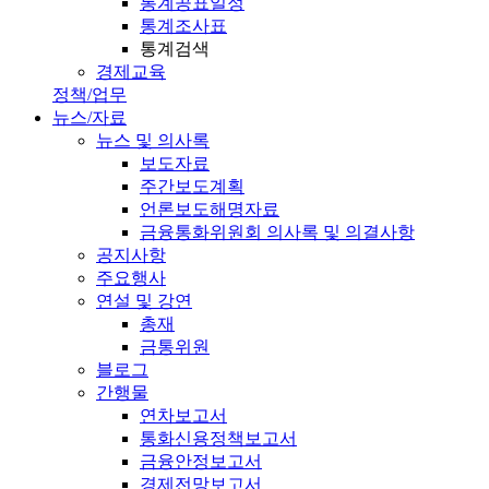
통계공표일정
통계조사표
통계검색
경제교육
정책/업무
뉴스/자료
뉴스 및 의사록
보도자료
주간보도계획
언론보도해명자료
금융통화위원회 의사록 및 의결사항
공지사항
주요행사
연설 및 강연
총재
금통위원
블로그
간행물
연차보고서
통화신용정책보고서
금융안정보고서
경제전망보고서