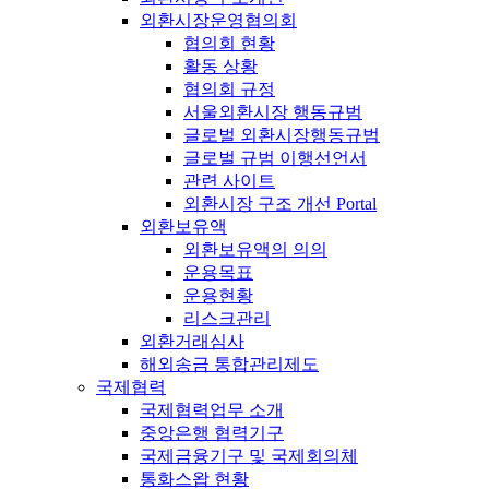
외환시장운영협의회
협의회 현황
활동 상황
협의회 규정
서울외환시장 행동규범
글로벌 외환시장행동규범
글로벌 규범 이행선언서
관련 사이트
외환시장 구조 개선 Portal
외환보유액
외환보유액의 의의
운용목표
운용현황
리스크관리
외환거래심사
해외송금 통합관리제도
국제협력
국제협력업무 소개
중앙은행 협력기구
국제금융기구 및 국제회의체
통화스왑 현황