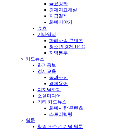
금요강좌
경제지표해설
지급결제
화폐이야기
쇼츠
기타영상
화폐사랑 콘텐츠
청소년 경제 UCC
지역본부
카드뉴스
화폐홍보
경제교육
복과사전
경제용어
디지털화폐
소셜미디어
기타 카드뉴스
화폐사랑 콘텐츠
스토리텔링
웹툰
창립 70주년 기념 웹툰