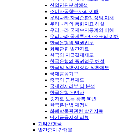
산업연관분석해설
소비자동향조사의 이해
우리나라 자금순환계정의 이해
우리나라의 통화지표 해설
우리나라 국제수지통계의 이해
우리나라 국제투자대조표의 이해
한국은행의 발권업무
화폐관련 발간자료
한국의 지급결제제도
한국은행의 증권업무 해설
한국의 외환시장과 외환제도
국제금융기구
중국의 금융제도
국제경제리뷰 및 분석
한국은행 70년사
숫자로 보는 광복 60년
한국은행법 제정사
화폐박물관관련 발간자료
단기금융시장 리뷰
기타간행물
발간중지 간행물