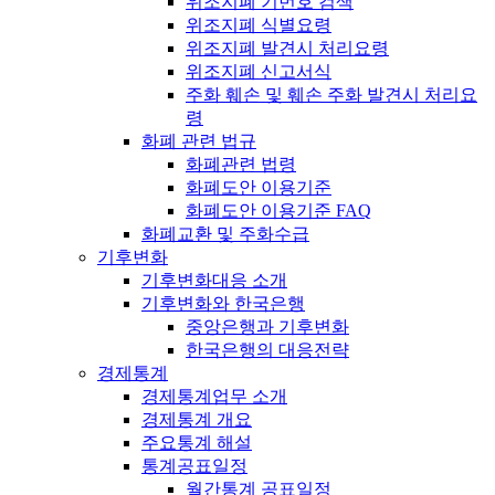
위조지폐 기번호 검색
위조지폐 식별요령
위조지폐 발견시 처리요령
위조지폐 신고서식
주화 훼손 및 훼손 주화 발견시 처리요
령
화폐 관련 법규
화폐관련 법령
화폐도안 이용기준
화폐도안 이용기준 FAQ
화폐교환 및 주화수급
기후변화
기후변화대응 소개
기후변화와 한국은행
중앙은행과 기후변화
한국은행의 대응전략
경제통계
경제통계업무 소개
경제통계 개요
주요통계 해설
통계공표일정
월간통계 공표일정