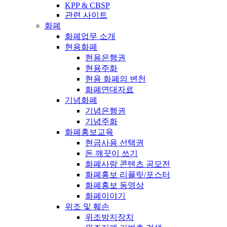
KPP & CBSP
관련 사이트
화폐
화폐업무 소개
현용화폐
현용은행권
현용주화
현용 화폐의 변천
화폐연대자료
기념화폐
기념은행권
기념주화
화폐홍보교육
현금사용 선택권
돈 깨끗이 쓰기
화폐사랑 콘텐츠 공모전
화폐홍보 리플릿/포스터
화폐홍보 동영상
화폐이야기
위조 및 훼손
위조방지장치